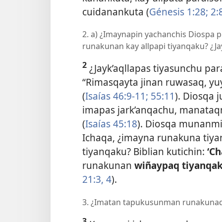
cuidanankuta (
Génesis 1:28;
2:8
2. a) ¿Imaynapin yachanchis Diospa 
runakunan kay allpapi tiyanqaku? ¿Ja
2
¿Jayk’aqllapas tiyasunchu para
“Rimasqayta jinan ruwasaq, yuy
(
Isaías 46:9-11;
55:11
). Diosqa
imapas jark’anqachu, manataq
(
Isaías 45:18
). Diosqa munanmi
Ichaqa, ¿imayna runakuna tiy
tiyanqaku? Biblian kutichin:
‘Ch
runakunan
wiñaypaq tiyanqak
21:3, 4
).
3. ¿Imatan tapukusunman runakuna
3