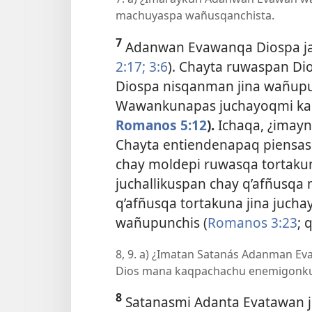
machuyaspa wañusqanchista.
7
Adanwan Evawanqa Diospa jar
2:17;
3:6
). Chayta ruwaspan Di
Diospa nisqanman jina wañupu
Wawankunapas juchayoqmi ka
Romanos 5:12
).
Ichaqa, ¿imay
Chayta entiendenapaq piensas
chay moldepi ruwasqa tortakun
juchallikuspan chay q’afñusqa
q’afñusqa tortakuna jina juc
wañupunchis (
Romanos 3:23
;
8, 9. a) ¿Imatan Satanás Adanman E
Dios mana kaqpachachu enemigonku
8
Satanasmi Adanta Evatawan ju