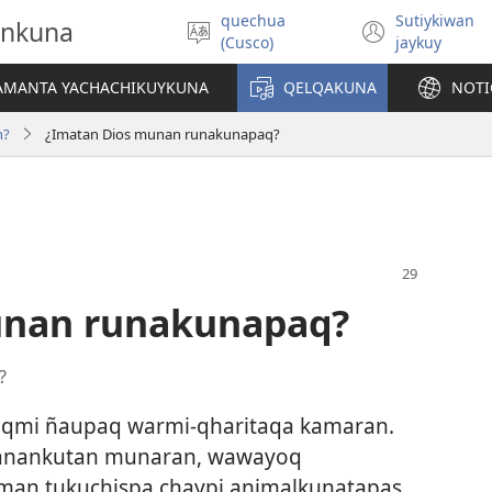
quechua
Sutiykiwan
onkuna
Simita
(abre
(Cusco)
jaykuy
akllay
una
nueva
IAMANTA YACHACHIKUYKUNA
QELQAKUNA
NOTI
ventan
n?
¿Imatan Dios munan runakunapaq?
unan runakunapaq?
?
qmi ñaupaq warmi-qharitaqa kamaran.
iyanankutan munaran, wawayoq
oman tukuchispa chaypi animalkunatapas