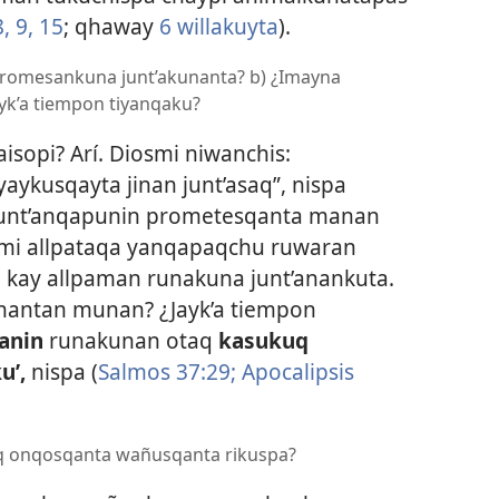
, 9,
15
; qhaway
6 willakuyta
).
promesankuna junt’akunanta? b) ¿Imayna
yk’a tiempon tiyanqaku?
isopi? Arí. Diosmi niwanchis:
aykusqayta jinan junt’asaq”, nispa
 junt’anqapunin prometesqanta manan
mi allpataqa yanqapaqchu ruwaran
 kay allpaman runakuna junt’anankuta.
anantan munan? ¿Jayk’a tiempon
anin
runakunan otaq
kasukuq
u’,
nispa (
Salmos 37:29;
Apocalipsis
q onqosqanta wañusqanta rikuspa?