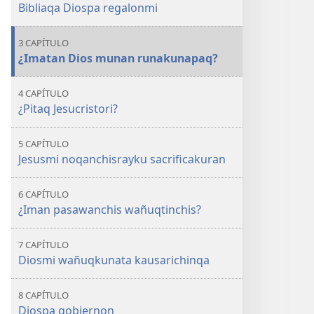
Bibliaqa Diospa regalonmi
3 CAPÍTULO
¿Imatan Dios munan runakunapaq?
4 CAPÍTULO
¿Pitaq Jesucristori?
5 CAPÍTULO
Jesusmi noqanchisrayku sacrificakuran
6 CAPÍTULO
¿Iman pasawanchis wañuqtinchis?
7 CAPÍTULO
Diosmi wañuqkunata kausarichinqa
8 CAPÍTULO
Diospa gobiernon