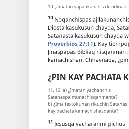
10. ¿Imatan sapankanchis decidinanc
10
Noqanchispas ajllakunanchis
Diosta kasukusun chayqa, Satan
Satanasta kasukusun chayqa wa
Proverbios 27:11
)
.
Kay tiempop
Jinaspapas Bibliaq nisqanman
kamachishan. Chhaynaqa, ¿pi
¿PIN KAY PACHATA
11, 12. a) ¿Imatan yachanchis
Satanaspa munachisqanmanta?
b) ¿Ima textokunan rikuchin Satanás
kay pachata kamachishasqanta?
11
Jesusqa yacharanmi pichus