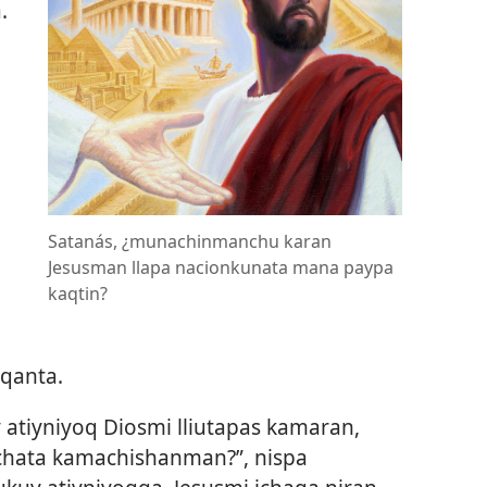
.
Satanás, ¿munachinmanchu karan
Jesusman llapa nacionkunata mana paypa
kaqtin?
qanta.
 atiyniyoq Diosmi lliutapas kamaran,
achata kamachishanman?”, nispa