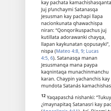
kay pachata kamachishasqanta
Juj p’unchaymi Satanasqa
Jesusman kay pachapi llapa
nacionkunata qhawachispa
niran: “Qonqorikuspachus juj
kutillata adorawanki chayqa,
llapan kaykunatan qopusayki”,
nispa (
Mateo 4:8, 9;
Lucas
4:5, 6
). Satanasqa manan
Jesusmanqa mana paypa
kaqnintaqa munachinmanchu
karan. Chaypin yachanchis kay
mundota Satanás kamachishas
12
Yaqapaschá nishanki: “Tukuy
¿imaynapitaq Satanasri kay p