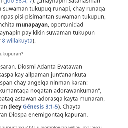
 (
Job 38:4,
7
). ¿Imaynapin Satanasman
n suwaman tukupuq runapi, chay runaqa
npas pisi-pisimantan suwaman tukupun,
nchita
munapayan,
oportunidad
haynapin pay kikin suwaman tukupun
y
8 willakuyta
).
 tukupuran?
saran. Diosmi Adanta Evatawan
spa kay allpaman junt’anankuta
rispan chay angelqa ninman karan:
nkumantaqa noqatan adorawankuman”,
spataq astawan adorasqa kayta munaran,
aran
(leey
Génesis 3:1-5
).
Chayta
an Diospa enemigontaq kapuran.
ñupuranku? b) Juj ejemplowan willay imarayku