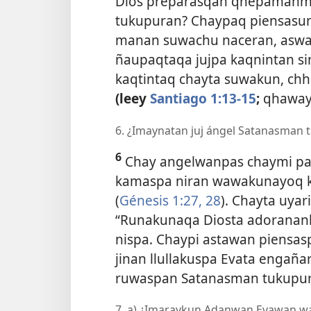
Dios preparasqan qhepamanmi
tukupuran? Chaypaq piensasu
manan suwachu naceran, aswa
ñaupaqtaqa jujpa kaqnintan si
kaqtintaq chayta suwakun, ch
(leey
Santiago 1:13-15
;
qhawa
6. ¿Imaynatan juj ángel Satanasman
6
Chay angelwanpas chaymi pa
kamaspa niran wawakunayoq ka
(
Génesis 1:27, 28
). Chayta uya
“Runakunaqa Diosta adorana
nispa. Chaypi astawan piensa
jinan llullakuspa Evata engañ
ruwaspan Satanasman tukupur
7. a) ¿Imaraykun Adanwan Evawan wa