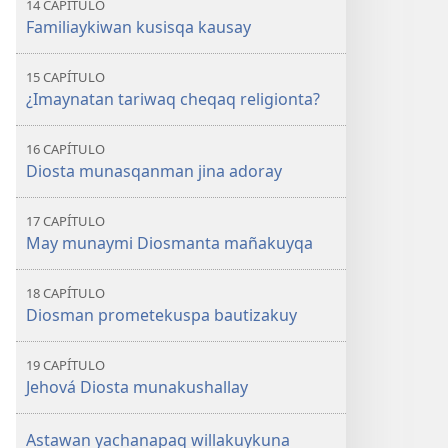
14 CAPÍTULO
Familiaykiwan kusisqa kausay
15 CAPÍTULO
¿Imaynatan tariwaq cheqaq religionta?
16 CAPÍTULO
Diosta munasqanman jina adoray
17 CAPÍTULO
May munaymi Diosmanta mañakuyqa
18 CAPÍTULO
Diosman prometekuspa bautizakuy
19 CAPÍTULO
Jehová Diosta munakushallay
Astawan yachanapaq willakuykuna