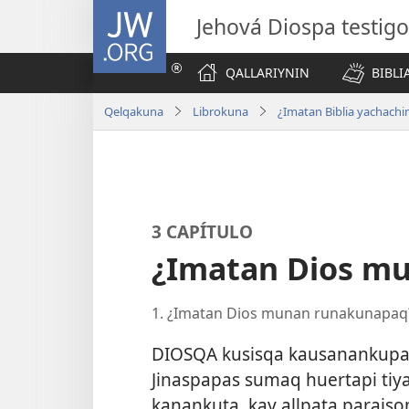
JW.ORG
Jehová Diospa testig
QALLARIYNIN
BIBL
Qelqakuna
Librokuna
¿Imatan Biblia yachachi
3 CAPÍTULO
¿Imatan Dios m
1. ¿Imatan Dios munan runakunapaq
DIOSQA kusisqa kausanankupa
Jinaspapas sumaq huertapi t
kanankuta, kay allpata parais