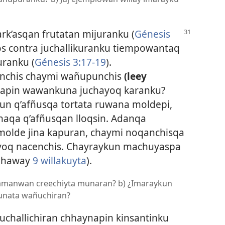
k’asqan frutatan mijuranku (
Génesis
os contra juchallikuranku tiempowantaq
ranku (
Génesis 3:17-19
).
nchis chaymi wañupunchis
(leey
napin wawankuna juchayoq karanku?
un q’afñusqa tortata ruwana moldepi,
aqa q’afñusqan lloqsin. Adanqa
 molde jina kapuran, chaymi noqanchisqa
hayoq nacenchis. Chayraykun machuyaspa
 qhaway
9 willakuyta
).
vamanwan creechiyta munaran? b) ¿Imaraykun
nata wañuchiran?
challichiran chhaynapin kinsantinku