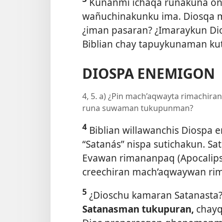
Kunanmi ichaqa runakuna o
wañuchinakunku ima. Diosqa 
¿iman pasaran?
¿Imaraykun Di
Biblian chay tapuykunaman kut
DIOSPA ENEMIGON
4, 5. a) ¿Pin mach’aqwayta rimachira
runa suwaman tukupunman?
4
Biblian willawanchis Diospa
“Satanás”
nispa sutichakun. Sat
Evawan rimananpaq (Apocalips
creechiran mach’aqwaywan ri
5
¿Dioschu kamaran Satanasta
Satanasman tukupuran,
chayq