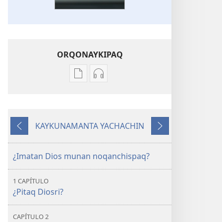
ORQONAYKIPAQ
Kaypi
Kaypin
qelqakunatan
grabasqa
copiawaq
qelqakunata
¿Imatan
horqowaq
KAYKUNAMANTA YACHACHIN
Biblia
¿Imatan
Kutiy
Qatimuq
yachachin?
Biblia
yachachin?
¿Imatan Dios munan noqanchispaq?
1 CAPÍTULO
¿Pitaq Diosri?
CAPÍTULO 2