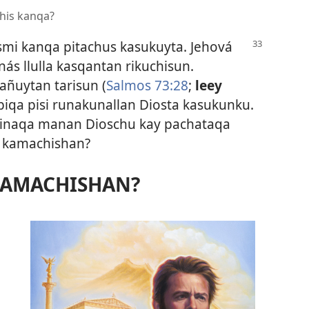
his kanqa?
mi kanqa pitachus kasukuyta. Jehová
ás llulla kasqantan rikuchisun.
ñuytan tarisun (
Salmos 73:28
;
leey
iqa pisi runakunallan Diosta kasukunku.
 jinaqa manan Dioschu kay pachataqa
n kamachishan?
 KAMACHISHAN?