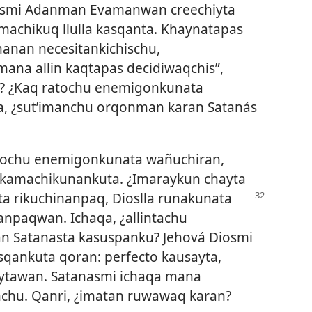
anasmi Adanman Evamanwan creechiyta
achikuq llulla kasqanta. Khaynatapas
manan necesitankichischu,
mana allin kaqtapas decidiwaqchis”,
? ¿Kaq ratochu enemigonkunata
, ¿sut’imanchu orqonman karan Satanás
tochu enemigonkunata wañuchiran,
 kamachikunankuta. ¿Imaraykun chayta
ta rikuchinanpaq, Dioslla
runakunata
anpaqwan. Ichaqa, ¿allintachu
 Satanasta kasuspanku? Jehová Diosmi
qankuta qoran: perfecto kausayta,
aytawan. Satanasmi ichaqa mana
hu. Qanri, ¿imatan ruwawaq karan?