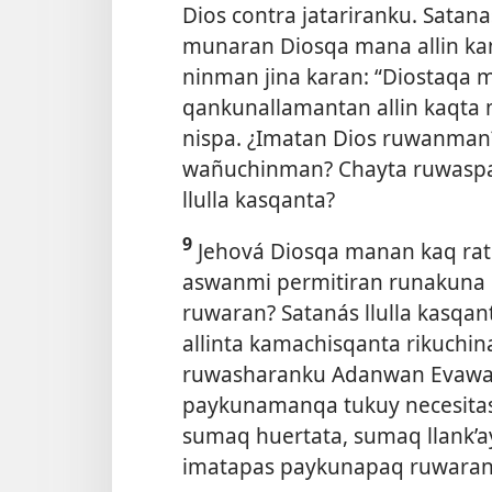
Dios contra jatariranku. Sat
munaran Diosqa mana allin kam
ninman jina karan: “Diostaqa 
qankunallamantan allin kaqta 
nispa. ¿Imatan Dios ruwanman
wañuchinman? Chayta ruwaspa
llulla kasqanta?
9
Jehová Diosqa manan kaq ra
aswanmi permitiran runakuna
ruwaran? Satanás llulla kasqan
allinta kamachisqanta rikuchin
ruwasharanku Adanwan Evawan
paykunamanqa tukuy necesitas
sumaq huertata, sumaq llank’
imatapas paykunapaq ruwaranc