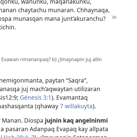
nqonku, wañunku, maqanakunku,
manan chaytachu munaran. Chhaynaqa,
ospa munasqan mana junt’akuranchu?
ichin.
n Evawan rimananpaq? b) ¿Imaynapin juj allin
 enemigonmanta, paytan
“Saqra”,
anasqa juj mach’aqwaytan utilizaran
is12:9;
Génesis 3:1
). Evamantaq
mashasqanta (qhaway
7 willakuyta
).
? Manan. Diospa
jujnin kaq angelninmi
a pasaran Adanpaq Evapaq kay allpata