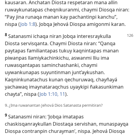
kausaran. Anchatan Diosta respetaran mana allin
ruwaykunatapas cheqnikuranmi, chaymi Diosqa niran:
“Pay jina runaqa manan kay pachantinpi kanchu”,
nispa (
Job 1:8
). Jobqa Jehová Diospa amigonmi karan.
8
Satanasmi ichaqa niran Jobqa interesraykulla
Diosta servisqanta. Chaymi Diosta niran: “Qanqa
paytapas familiantapas tukuy kaqnintapas manan
piwanpas llamiykachinkichu, aswanmi lliu ima
ruwasqantapas saminchashanki, chaymi
uywankunapas suyuntinman junt’aykushan.
Kaqninkunatachus kunan qechuruwaq, chayñayá
yachawaq imaynataraqchus uyaykipi ñakasunkiman
chayta”, nispa (
Job 1:10, 11
).
9. ¿Ima ruwanantan Jehová Dios Satanasta permitiran?
9
Satanasmi niran: ‘Jobqa imatapas
chaskisqanraykullan Diostaqa servishan, munaspayqa
Diospa contranpin churayman’, nispa. Jehová Diosqa