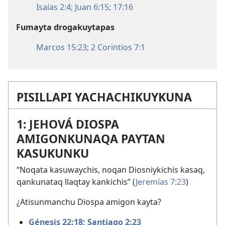
Isaías 2:4;
Juan 6:15;
17:16
Fumayta drogakuytapas
Marcos 15:23;
2 Corintios 7:1
PISILLAPI YACHACHIKUYKUNA
1: JEHOVÁ DIOSPA
AMIGONKUNAQA PAYTAN
KASUKUNKU
“Noqata kasuwaychis, noqan Diosniykichis kasaq,
qankunataq llaqtay kankichis” (
Jeremías 7:23
)
¿Atisunmanchu Diospa amigon kayta?
Génesis 22:18;
Santiago 2:23