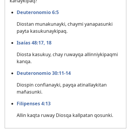
kanaykipaq?
Deuteronomio 6:5
Diostan munakunayki, chaymi yanapasunki
payta kasukunaykipaq.
Isaías 48:17, 18
Diosta kasukuy, chay ruwayqa allinniykipaqmi
kanqa.
Deuteronomio 30:11-14
Diospin confianayki, payqa atinallaykitan
mañasunki.
Filipenses 4:13
Allin kaqta ruway Diosqa kallpatan qosunki.