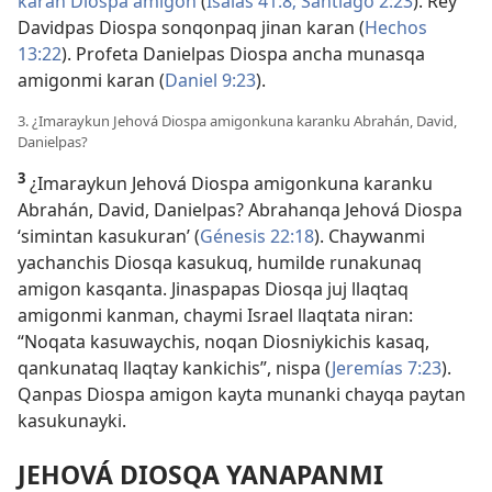
karan Diospa amigon
(
Isaías 41:8;
Santiago 2:23
). Rey
Davidpas Diospa sonqonpaq jinan karan (
Hechos
13:22
). Profeta Danielpas Diospa ancha munasqa
amigonmi karan (
Daniel 9:23
).
3. ¿Imaraykun Jehová Diospa amigonkuna karanku Abrahán, David,
Danielpas?
3
¿Imaraykun Jehová Diospa amigonkuna karanku
Abrahán, David, Danielpas? Abrahanqa Jehová Diospa
‘simintan kasukuran’ (
Génesis 22:18
). Chaywanmi
yachanchis Diosqa kasukuq, humilde runakunaq
amigon kasqanta. Jinaspapas Diosqa juj llaqtaq
amigonmi kanman, chaymi Israel llaqtata niran:
“Noqata kasuwaychis, noqan Diosniykichis kasaq,
qankunataq llaqtay kankichis”, nispa (
Jeremías 7:23
).
Qanpas Diospa amigon kayta munanki chayqa paytan
kasukunayki.
JEHOVÁ DIOSQA YANAPANMI