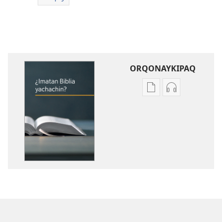
ORQONAYKIPAQ
Kaypi
Kaypin
qelqakunatan
grabasqa
copiawaq
qelqakunata
¿Imatan
horqowaq
Biblia
¿Imatan
yachachin?
Biblia
yachachin?