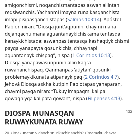
amigonchismi, noqanchismantapas aswan allintan
reqsiwanchis. Yachanmi imayna runa kasqanchista
imapi pisipasqanchistapas (
Salmos 103:14
). Apóstol
Pablon niran: “Diosqa junt’aqpunin, chaymi mana
dejanqachu mana aguantanaykichiskama tentasqa
kanaykichistaqa; aswanpas tentasqa kashaqtiykichismi
payqa yanapayta qosunkichis, chhaynapi
aguantanaykichispaq”, nispa (
1 Corintios 10:13
).
Diosqa yanapawasunpunin allin kaqta
ruwananchispaq. Qanmanpas ‘atiytan’ qosunki
problemaykikunata atipanaykipaq (
2 Corintios 4:7
).
Jehová Diosqa askha kutipin Pablotapas yanaparan,
chaymi payqa niran: “Tukuy imapaqmi kallpa
qowaqniyqa kallpata qowan”, nispa (
Filipenses 4:13
).
DIOSPA MUNASQAN
RUWAYKUNATA RUWAY
20. ¿Imakunatan vidanchispi rikuchinanchis? ¿Imarayku chayta