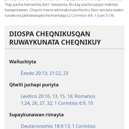
“kay pacha kamachiq dios” kasqanta, lliu kay pacha paypa makinpi
kasqantawan. Chaymi mana admirakunanchischu Dios serviyta wakin
runakuna jark’awasqanchismantaqa (
2 Corintios 4:4;
1 Juan 5:19
).
DIOSPA CHEQNIKUSQAN
RUWAYKUNATA CHEQNIKUY
Wañuchiyta
Éxodo 20:13;
21:22, 23
Qhelli juchapi puriyta
Levítico 20:10,
13,
15, 16;
Romanos
1:24,
26, 27,
32;
1 Corintios 6:9, 10
Supaykunawan rimayta
Deuteronomio 18:9-13;
1 Corintios