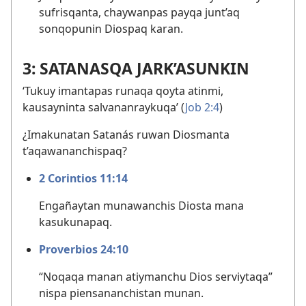
sufrisqanta, chaywanpas payqa junt’aq
sonqopunin Diospaq karan.
3: SATANASQA JARK’ASUNKIN
‘Tukuy imantapas runaqa qoyta atinmi,
kausayninta salvananraykuqa’ (
Job 2:4
)
¿Imakunatan Satanás ruwan Diosmanta
t’aqawananchispaq?
2 Corintios 11:14
Engañaytan munawanchis Diosta mana
kasukunapaq.
Proverbios 24:10
“Noqaqa manan atiymanchu Dios serviytaqa”
nispa piensananchistan munan.