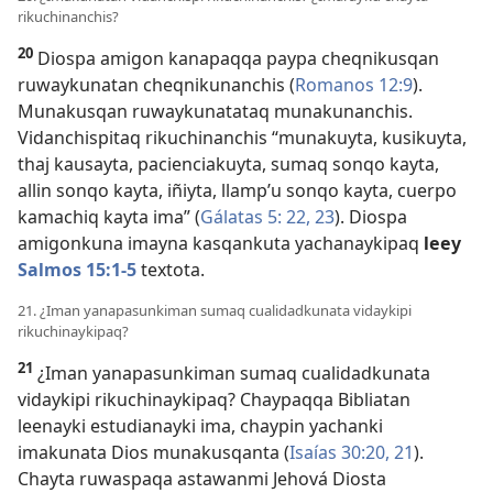
rikuchinanchis?
20
Diospa amigon kanapaqqa paypa cheqnikusqan
ruwaykunatan cheqnikunanchis (
Romanos 12:9
).
Munakusqan ruwaykunatataq munakunanchis.
Vidanchispitaq rikuchinanchis “munakuyta, kusikuyta,
thaj kausayta, pacienciakuyta, sumaq sonqo kayta,
allin sonqo kayta, iñiyta, llamp’u sonqo kayta, cuerpo
kamachiq kayta ima” (
Gálatas 5: 22, 23
). Diospa
amigonkuna imayna kasqankuta yachanaykipaq
leey
Salmos 15:1-5
textota.
21. ¿Iman yanapasunkiman sumaq cualidadkunata vidaykipi
rikuchinaykipaq?
21
¿Iman yanapasunkiman sumaq cualidadkunata
vidaykipi rikuchinaykipaq? Chaypaqqa Bibliatan
leenayki estudianayki ima, chaypin yachanki
imakunata Dios munakusqanta (
Isaías 30:20, 21
).
Chayta ruwaspaqa astawanmi Jehová Diosta