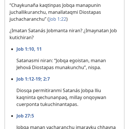
“Chaykunaña kaqtinpas Jobqa manapunin
juchallikuranchu, manallataqmi Diostapas
juchacharanchu” (
Job 1:22
)
¿Imatan Satanás Jobmanta niran? ¿Imaynatan Job
kutichiran?
Job 1:10, 11
Satanasmi niran: “Jobqa egoistan, manan
Jehová Diostapas munakunchu”, nispa.
Job 1:12-19;
2:7
Diosqa permitiranmi Satanás Jobpa lliu
kaqninta qechunanpaq, millay onqoywan
cuerponta tukuchinantapas.
Job 27:5
Jobqa manan yacharanchu imarayku chhayna