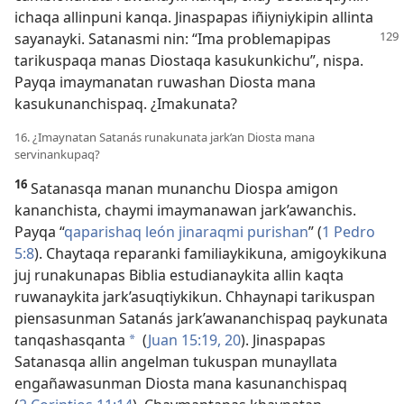
ichaqa allinpuni kanqa. Jinaspapas iñiyniykipin allinta
sayanayki.
Satanasmi nin: “Ima problemapipas
tarikuspaqa manas Diostaqa kasukunkichu”, nispa.
Payqa imaymanatan ruwashan Diosta mana
kasukunanchispaq. ¿Imakunata?
16. ¿Imaynatan Satanás runakunata jark’an Diosta mana
servinankupaq?
16
Satanasqa manan munanchu Diospa amigon
kananchista, chaymi imaymanawan jark’awanchis.
Payqa “
qaparishaq león jinaraqmi purishan
” (
1 Pedro
5:8
). Chaytaqa reparanki familiaykikuna, amigoykikuna
juj runakunapas Biblia estudianaykita allin kaqta
ruwanaykita jark’asuqtiykikun. Chhaynapi tarikuspan
piensasunman Satanás jark’awananchispaq paykunata
tanqashasqanta
(
Juan 15:19, 20
). Jinaspapas
a
Satanasqa allin angelman tukuspan munayllata
engañawasunman Diosta mana kasunanchispaq