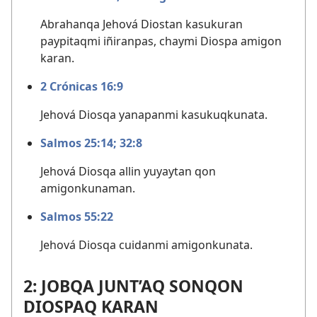
Abrahanqa Jehová Diostan kasukuran
paypitaqmi iñiranpas, chaymi Diospa amigon
karan.
2 Crónicas 16:9
Jehová Diosqa yanapanmi kasukuqkunata.
Salmos 25:14;
32:8
Jehová Diosqa allin yuyaytan qon
amigonkunaman.
Salmos 55:22
Jehová Diosqa cuidanmi amigonkunata.
2: JOBQA JUNT’AQ SONQON
DIOSPAQ KARAN