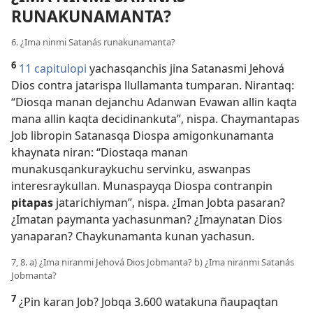
RUNAKUNAMANTA?
6. ¿Ima ninmi Satanás runakunamanta?
6
11 capitulopi
yachasqanchis jina Satanasmi Jehová
Dios contra jatarispa llullamanta tumparan. Nirantaq:
“Diosqa manan dejanchu Adanwan Evawan allin kaqta
mana allin kaqta decidinankuta”, nispa. Chaymantapas
Job libropin Satanasqa Diospa amigonkunamanta
khaynata niran: “Diostaqa manan
munakusqankuraykuchu servinku, aswanpas
interesraykullan. Munaspayqa Diospa contranpin
pitapas
jatarichiyman”, nispa. ¿Iman Jobta pasaran?
¿Imatan paymanta yachasunman? ¿Imaynatan Dios
yanaparan? Chaykunamanta kunan yachasun.
7, 8. a) ¿Ima niranmi Jehová Dios Jobmanta? b) ¿Ima niranmi Satanás
Jobmanta?
7
¿Pin karan Job? Jobqa 3.600 watakuna ñaupaqtan