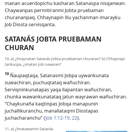
manan acuerdopichu kasharan Satanaspa nisqanwan.
Chaywanpas permitiranmi Jobta pruebaman
churananpaq. Chhaynapin lliu yachanman imarayku
Job Diosta servisqanta.
SATANÁS JOBTA PRUEBAMAN
CHURAN
10. a) ¿Imaynatan Satanás Jobta pruebaman churaran? b) Chhaynapi
tarikuspa, ¿imatan Job ruwaran?
10
Ñaupaqtaqa, Satanasmi Jobpa uywankunata
suwachiran, puchuqtataq wañuchiran.
Serviqninkunatapas yaqa llapantan wañuchiran,
chunka wawankunatataq jatun wayrawan wañuchiran.
“Chaykunaña kaqtinpas Jobqa manapunin
juchallikuranchu, manallataqmi Diostapas
juchacharanchu” (
Job 1:12-19,
22
).
11. a) ¿Imatawanmi Satanás