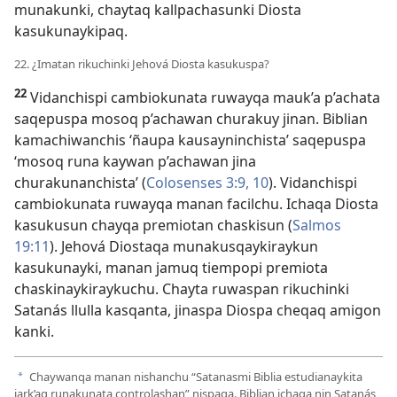
munakunki, chaytaq kallpachasunki Diosta
kasukunaykipaq.
22. ¿Imatan rikuchinki Jehová Diosta kasukuspa?
22
Vidanchispi cambiokunata ruwayqa mauk’a p’achata
saqepuspa mosoq p’achawan churakuy jinan. Biblian
kamachiwanchis ‘ñaupa kausayninchista’ saqepuspa
‘mosoq runa kaywan p’achawan jina
churakunanchista’ (
Colosenses 3:9, 10
). Vidanchispi
cambiokunata ruwayqa manan facilchu. Ichaqa Diosta
kasukusun chayqa premiotan chaskisun (
Salmos
19:11
). Jehová Diostaqa munakusqaykiraykun
kasukunayki, manan jamuq tiempopi premiota
chaskinaykiraykuchu. Chayta ruwaspan rikuchinki
Satanás llulla kasqanta, jinaspa Diospa cheqaq amigon
kanki.
Chaywanqa manan nishanchu “Satanasmi Biblia estudianaykita
a
jark’aq runakunata controlashan” nispaqa. Biblian ichaqa nin Satanás