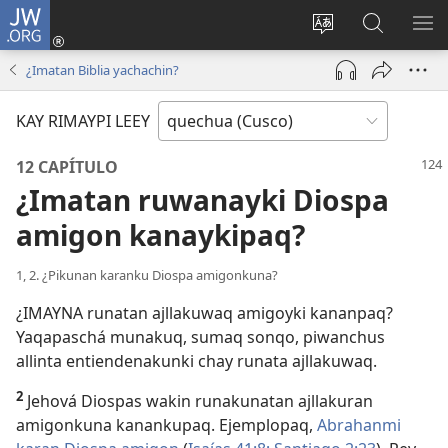
JW.ORG
Sutiykiwan
jaykuy
Direccionpi simi
JW.ORG
QH
(abre
akllay
nisqapi
ME
¿Imatan Biblia yachachin?
una
maskhay
nueva
KAY RIMAYPI LEEY
ventana)
12 CAPÍTULO
¿Imatan ruwanayki Diospa
amigon kanaykipaq?
1, 2. ¿Pikunan karanku Diospa amigonkuna?
¿IMAYNA runatan ajllakuwaq amigoyki kananpaq?
Yaqapaschá munakuq, sumaq sonqo, piwanchus
allinta entiendenakunki chay runata ajllakuwaq.
2
Jehová Diospas wakin runakunatan ajllakuran
amigonkuna kanankupaq. Ejemplopaq,
Abrahanmi