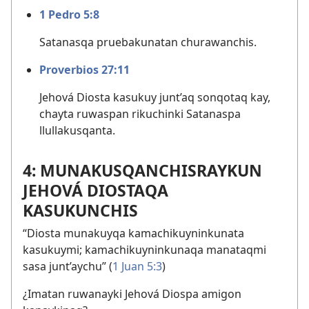
1 Pedro 5:8
Satanasqa pruebakunatan churawanchis.
Proverbios 27:11
Jehová Diosta kasukuy junt’aq sonqotaq kay,
chayta ruwaspan rikuchinki Satanaspa
llullakusqanta.
4: MUNAKUSQANCHISRAYKUN
JEHOVÁ DIOSTAQA
KASUKUNCHIS
“Diosta munakuyqa kamachikuyninkunata
kasukuymi; kamachikuyninkunaqa manataqmi
sasa junt’aychu” (
1 Juan 5:3
)
¿Imatan ruwanayki Jehová Diospa amigon