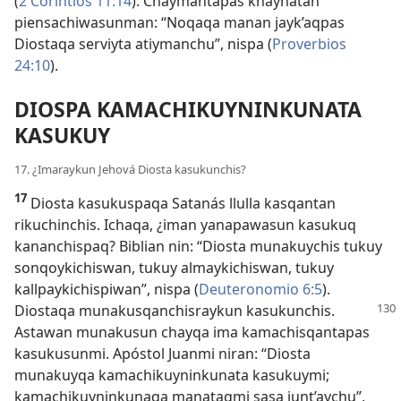
(
2 Corintios 11:14
). Chaymantapas khaynatan
piensachiwasunman: “Noqaqa manan jayk’aqpas
Diostaqa serviyta atiymanchu”, nispa (
Proverbios
24:10
).
DIOSPA KAMACHIKUYNINKUNATA
KASUKUY
17. ¿Imaraykun Jehová Diosta kasukunchis?
17
Diosta kasukuspaqa Satanás llulla kasqantan
rikuchinchis. Ichaqa, ¿iman yanapawasun kasukuq
kananchispaq? Biblian nin: “Diosta munakuychis tukuy
sonqoykichiswan, tukuy almaykichiswan, tukuy
kallpaykichispiwan”, nispa (
Deuteronomio 6:5
).
Diostaqa
munakusqanchisraykun kasukunchis.
Astawan munakusun chayqa ima kamachisqantapas
kasukusunmi. Apóstol Juanmi niran: “Diosta
munakuyqa kamachikuyninkunata kasukuymi;
kamachikuyninkunaqa manataqmi sasa junt’aychu”,