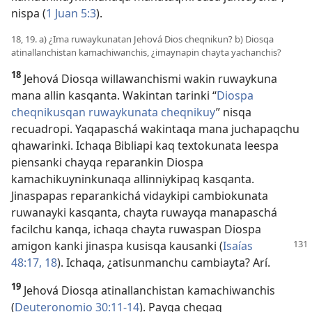
nispa (
1 Juan 5:3
).
18, 19. a) ¿Ima ruwaykunatan Jehová Dios cheqnikun? b) Diosqa
atinallanchistan kamachiwanchis, ¿imaynapin chayta yachanchis?
18
Jehová Diosqa willawanchismi wakin ruwaykuna
mana allin kasqanta. Wakintan tarinki “
Diospa
cheqnikusqan ruwaykunata cheqnikuy
” nisqa
recuadropi. Yaqapaschá wakintaqa mana juchapaqchu
qhawarinki. Ichaqa Bibliapi kaq textokunata leespa
piensanki chayqa reparankin Diospa
kamachikuyninkunaqa allinniykipaq kasqanta.
Jinaspapas reparankichá vidaykipi cambiokunata
ruwanayki kasqanta, chayta ruwayqa manapaschá
facilchu kanqa, ichaqa chayta ruwaspan Diospa
amigon kanki jinaspa kusisqa kausanki
(
Isaías
48:17, 18
). Ichaqa, ¿atisunmanchu cambiayta? Arí.
19
Jehová Diosqa atinallanchistan kamachiwanchis
(
Deuteronomio 30:11-14
). Payqa cheqaq