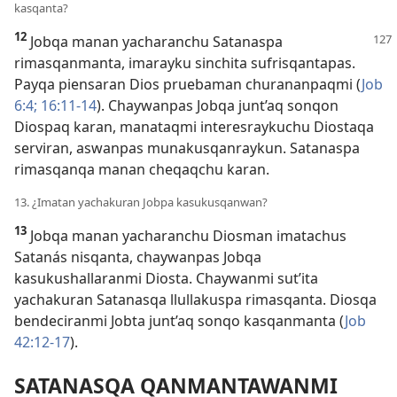
kasqanta?
12
Jobqa manan yacharanchu Satanaspa
rimasqanmanta, imarayku sinchita sufrisqantapas.
Payqa piensaran Dios pruebaman churananpaqmi (
Job
6:4;
16:11-14
). Chaywanpas Jobqa junt’aq sonqon
Diospaq karan, manataqmi interesraykuchu Diostaqa
serviran, aswanpas munakusqanraykun. Satanaspa
rimasqanqa manan cheqaqchu karan.
13. ¿Imatan yachakuran Jobpa kasukusqanwan?
13
Jobqa manan yacharanchu Diosman imatachus
Satanás nisqanta, chaywanpas Jobqa
kasukushallaranmi Diosta. Chaywanmi sut’ita
yachakuran Satanasqa llullakuspa rimasqanta. Diosqa
bendeciranmi Jobta junt’aq sonqo kasqanmanta (
Job
42:12-17
).
SATANASQA QANMANTAWANMI