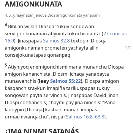
AMIGONKUNATA
4, 5. ¿Imaynatan Jehová Dios amigonkunata yanapan?
4
Biblian willan Diosqa ‘tukuy sonqowan
serviqninkunaman atiyninta rikuchisqanta’ (
2 Crónicas
16:9
). Jinaspapas
Salmos 32:8
textopin Diosqa
amigonkunaman
prometen yachayta allin
consejokunatapas qonanpaq.
5
Atiyniyoq enemigonchismi mana munanchu Diospa
amigon kananchista. Diosmi ichaqa yanapayta
munawanchis
(leey
Salmos 55:22
).
Diospa amigon
kasqanchisraykun imapiña tarikuspapas tukuy
sonqowan payta servinchis. Jinaspapas David jinan
Diospi confianchis, chaymi pay jina ninchis: “Paña
ladoypin [Diosqa] kashan, manan imapas
urmachiwanqachu”, nispa (
Salmos 16:8;
63:8
).
¿IMA NINMI SATANÁS