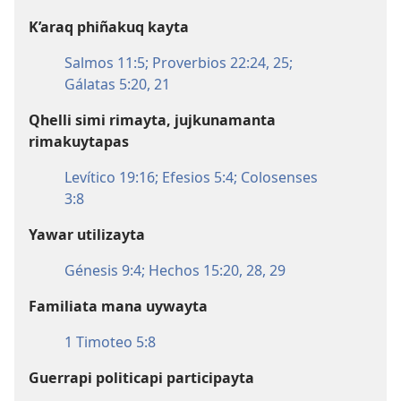
K’araq phiñakuq kayta
Salmos 11:5;
Proverbios 22:24, 25;
Gálatas 5:20, 21
Qhelli simi rimayta, jujkunamanta
rimakuytapas
Levítico 19:16;
Efesios 5:4;
Colosenses
3:8
Yawar utilizayta
Génesis 9:4;
Hechos 15:20,
28, 29
Familiata mana uywayta
1 Timoteo 5:8
Guerrapi politicapi participayta