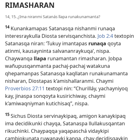
RIMASHARAN
14, 15. ¿Ima niranmi Satanás llapa runakunamanta?
14
Kunankamapas Satanasqa nishanmi runaqa
interesraykulla Diosta servisqanchista.
Job 2:4
textopin
Satanasqa niran: ‘Tukuy imantapas
runaqa
qoyta
atinmi, kausayninta salvananraykuqa’, nispa.
Chaywanqa
llapa
runamantan rimasharan. Jobpa
wañupusqanmanta pachaj-pachaj watakuna
qhepamanpas Satanasqa kaqllatan runakunamanta
nisharan, Diostapas k’amishallaranmi. Chaymi
Proverbios 27:11
textopi nin: “Churilláy, yachayniyoq
kay, jinaspa sonqoyta kusirichiway, chaymi
k’amiwaqniyman kutichisaq”, nispa.
15
Sichus Diosta servinaykipaq, amigon kanaykipaq
ima decidikunki chayqa, Satanaspa llullakusqantan
rikuchinki. Chaypaqqa yaqapaschá vidaykipi
cambiokunata ruwanayki kanqa, chay decidisqaykin