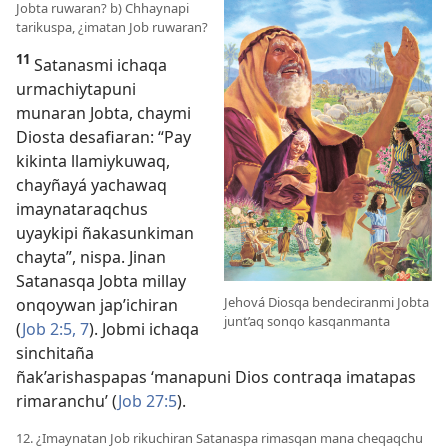
Jobta ruwaran? b) Chhaynapi
tarikuspa, ¿imatan Job ruwaran?
11
Satanasmi ichaqa
urmachiytapuni
munaran Jobta, chaymi
Diosta desafiaran: “Pay
kikinta llamiykuwaq,
chayñayá yachawaq
imaynataraqchus
uyaykipi ñakasunkiman
chayta”, nispa. Jinan
Satanasqa Jobta millay
Jehová Diosqa bendeciranmi Jobta
onqoywan jap’ichiran
junt’aq sonqo kasqanmanta
(
Job 2:5,
7
). Jobmi ichaqa
sinchitaña
ñak’arishaspapas ‘manapuni Dios contraqa imatapas
rimaranchu’ (
Job 27:5
).
12. ¿Imaynatan Job rikuchiran Satanaspa rimasqan mana cheqaqchu