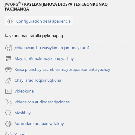
®
JW.ORG
/ KAYLLAN JEHOVÁ DIOSPA TESTIGONKUNAQ
PAGINANQA
Configuración de la apariencia
Kaykunaman ratulla jaykunapaq
¿Munawaqchu wasiykiman jamunaykuta?
Maypi juñunakunaykipaq yachay
(abre
una
Kinsa p'unchay asamblea maypi aparikunanta yachay
(abre
nueva
una
ventana)
Chayllaraq lloqsimuqkuna
nueva
ventana)
Videokuna
Videos con audiodescripciones
Maskhay
Autoridadkunapaq willakuy
Yanapay