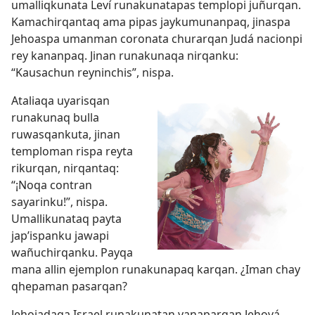
umalliqkunata Leví runakunatapas templopi juñurqan.
Kamachirqantaq ama pipas jaykumunanpaq, jinaspa
Jehoaspa umanman coronata churarqan Judá nacionpi
rey kananpaq. Jinan runakunaqa nirqanku:
“Kausachun reyninchis”, nispa.
Ataliaqa uyarisqan
runakunaq bulla
ruwasqankuta, jinan
temploman rispa reyta
rikurqan, nirqantaq:
“¡Noqa contran
sayarinku!”, nispa.
Umallikunataq payta
jap’ispanku jawapi
wañuchirqanku. Payqa
mana allin ejemplon runakunapaq karqan. ¿Iman chay
qhepaman pasarqan?
Jehoiadaqa Israel runakunatan yanaparqan Jehová