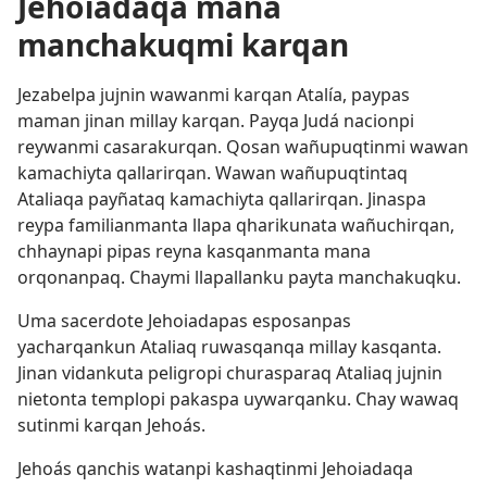
Jehoiadaqa mana
manchakuqmi karqan
Jezabelpa jujnin wawanmi karqan Atalía, paypas
maman jinan millay karqan. Payqa Judá nacionpi
reywanmi casarakurqan. Qosan wañupuqtinmi wawan
kamachiyta qallarirqan. Wawan wañupuqtintaq
Ataliaqa payñataq kamachiyta qallarirqan. Jinaspa
reypa familianmanta llapa qharikunata wañuchirqan,
chhaynapi pipas reyna kasqanmanta mana
orqonanpaq. Chaymi llapallanku payta manchakuqku.
Uma sacerdote Jehoiadapas esposanpas
yacharqankun Ataliaq ruwasqanqa millay kasqanta.
Jinan vidankuta peligropi churasparaq Ataliaq jujnin
nietonta templopi pakaspa uywarqanku. Chay wawaq
sutinmi karqan Jehoás.
Jehoás qanchis watanpi kashaqtinmi Jehoiadaqa