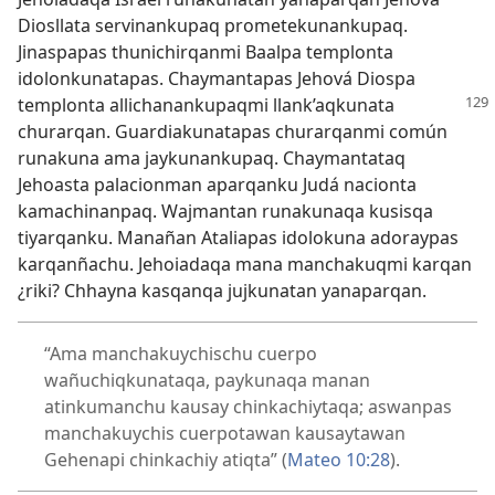
Diosllata servinankupaq prometekunankupaq.
Jinaspapas thunichirqanmi Baalpa templonta
idolonkunatapas. Chaymantapas Jehová Diospa
templonta allichanankupaqmi llank’aqkunata
churarqan. Guardiakunatapas churarqanmi común
runakuna ama jaykunankupaq. Chaymantataq
Jehoasta palacionman aparqanku Judá nacionta
kamachinanpaq. Wajmantan runakunaqa kusisqa
tiyarqanku. Manañan Ataliapas idolokuna adoraypas
karqanñachu. Jehoiadaqa mana manchakuqmi karqan
¿riki? Chhayna kasqanqa jujkunatan yanaparqan.
“Ama manchakuychischu cuerpo
wañuchiqkunataqa, paykunaqa manan
atinkumanchu kausay chinkachiytaqa; aswanpas
manchakuychis cuerpotawan kausaytawan
Gehenapi chinkachiy atiqta” (
Mateo 10:28
).