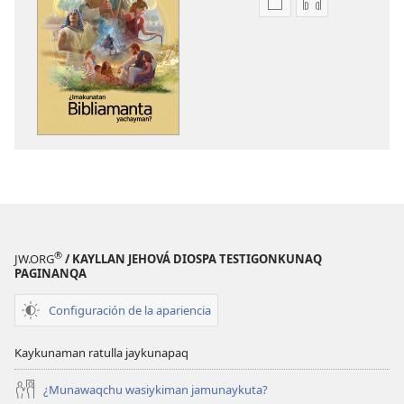
Kaypi
Kaypin
qelqakunatan
grabasqa
copiawaq
qelqakunata
¿Imakunatan
horqowaq
Bibliamanta
¿Imakunatan
yachayman?
Bibliamanta
yachayman?
®
JW.ORG
/ KAYLLAN JEHOVÁ DIOSPA TESTIGONKUNAQ
PAGINANQA
Configuración de la apariencia
Kaykunaman ratulla jaykunapaq
¿Munawaqchu wasiykiman jamunaykuta?