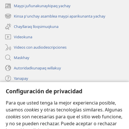
Maypi juñunakunaykipaq yachay
(abre
una
Kinsa p'unchay asamblea maypi aparikunanta yachay
(abre
nueva
una
ventana)
Chayllaraq lloqsimuqkuna
nueva
ventana)
Videokuna
Videos con audiodescripciones
Maskhay
Autoridadkunapaq willakuy
Yanapay
Configuración de privacidad
Donacionta churanapaq
(abre
una
Para que usted tenga la mejor experiencia posible,
nueva
INTERNETPI QELQANCHISKUNA Watchtower™
usamos
cookies
y otras tecnologías similares. Algunas
(abre
ventana)
cookies
son necesarias para que el sitio web funcione,
una
®
JW Hub
nueva
y no se pueden rechazar. Puede aceptar o rechazar
(abre
ventana)