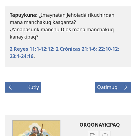
Tapuykuna:
¿Imaynatan Jehoiadá rikuchirqan
mana manchakuq kasqanta?
¿Yanapasunkimanchu Dios mana manchakuq
kanaykipaq?
2 Reyes 11:1-12:12;
2 Crónicas 21:1-6;
22:10-12;
23:1-24:16
.
Kutiy
Qatimuq
ORQONAYKIPAQ