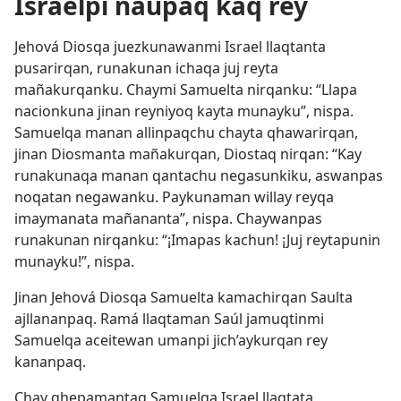
Israelpi ñaupaq kaq rey
Jehová Diosqa juezkunawanmi Israel llaqtanta
pusarirqan, runakunan ichaqa juj reyta
mañakurqanku. Chaymi Samuelta nirqanku: “Llapa
nacionkuna jinan reyniyoq kayta munayku”, nispa.
Samuelqa manan allinpaqchu chayta qhawarirqan,
jinan Diosmanta mañakurqan, Diostaq nirqan: “Kay
runakunaqa manan qantachu negasunkiku, aswanpas
noqatan negawanku. Paykunaman willay reyqa
imaymanata mañananta”, nispa. Chaywanpas
runakunan nirqanku: “¡Imapas kachun! ¡Juj reytapunin
munayku!”, nispa.
Jinan Jehová Diosqa Samuelta kamachirqan Saulta
ajllananpaq. Ramá llaqtaman Saúl jamuqtinmi
Samuelqa aceitewan umanpi jich’aykurqan rey
kananpaq.
Chay qhepamantaq Samuelqa Israel llaqtata