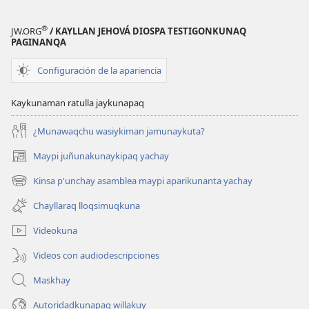
®
JW.ORG
/ KAYLLAN JEHOVÁ DIOSPA TESTIGONKUNAQ
PAGINANQA
Configuración de la apariencia
Kaykunaman ratulla jaykunapaq
¿Munawaqchu wasiykiman jamunaykuta?
Maypi juñunakunaykipaq yachay
(abre
una
Kinsa p'unchay asamblea maypi aparikunanta yachay
(abre
nueva
una
ventana)
Chayllaraq lloqsimuqkuna
nueva
ventana)
Videokuna
Videos con audiodescripciones
Maskhay
Autoridadkunapaq willakuy