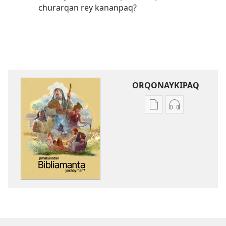
churarqan rey kananpaq?
ORQONAYKIPAQ
Kaypi
Kaypin
qelqakunatan
grabasqa
copiawaq
qelqakunata
¿Imakunatan
horqowaq
Bibliamanta
¿Imakunatan
yachayman?
Bibliamanta
yachayman?