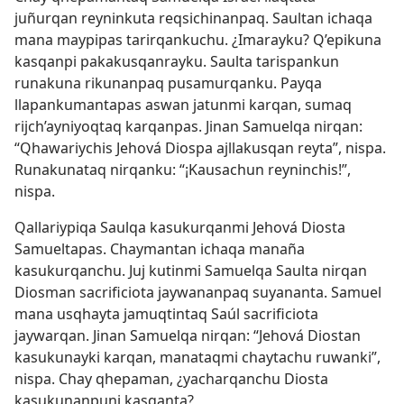
juñurqan reyninkuta reqsichinanpaq. Saultan ichaqa
mana maypipas tarirqankuchu. ¿Imarayku? Q’epikuna
kasqanpi pakakusqanrayku. Saulta tarispankun
runakuna rikunanpaq pusamurqanku. Payqa
llapankumantapas aswan jatunmi karqan, sumaq
rijch’ayniyoqtaq karqanpas. Jinan Samuelqa nirqan:
“Qhawariychis Jehová Diospa ajllakusqan reyta”, nispa.
Runakunataq nirqanku: “¡Kausachun reyninchis!”,
nispa.
Qallariypiqa Saulqa kasukurqanmi Jehová Diosta
Samueltapas. Chaymantan ichaqa manaña
kasukurqanchu. Juj kutinmi Samuelqa Saulta nirqan
Diosman sacrificiota jaywananpaq suyananta. Samuel
mana usqhayta jamuqtintaq Saúl sacrificiota
jaywarqan. Jinan Samuelqa nirqan: “Jehová Diostan
kasukunayki karqan, manataqmi chaytachu ruwanki”,
nispa. Chay qhepaman, ¿yacharqanchu Diosta
kasukunanpuni kasqanta?