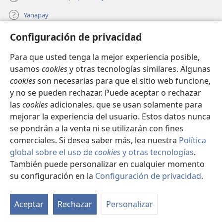
Yanapay
Configuración de privacidad
Donacionta churanapaq
(abre
una
Para que usted tenga la mejor experiencia posible,
nueva
INTERNETPI QELQANCHISKUNA Watchtower™
usamos
cookies
y otras tecnologías similares. Algunas
(abre
ventana)
cookies
son necesarias para que el sitio web funcione,
una
®
JW Hub
nueva
y no se pueden rechazar. Puede aceptar o rechazar
(abre
ventana)
una
las
cookies
adicionales, que se usan solamente para
®
JW Library
nueva
mejorar la experiencia del usuario. Estos datos nunca
ventana)
se pondrán a la venta ni se utilizarán con fines
comerciales. Si desea saber más, lea nuestra
Política
global sobre el uso de
cookies
y otras tecnologías
.
Copyright
© 2026 Watch Tower Bible and Tract Society of Pennsylvania.
También puede personalizar en cualquier momento
IMATAN RUWAWAQ IMATAN MANA
|
DATOSKUNATA
su configuración en la
Configuración de privacidad
.
Mo
WAQAYCHASQAYKUMANTA
|
CONFIGURACIÓN DE PRIVACIDAD
ín
Aceptar
Rechazar
Personalizar