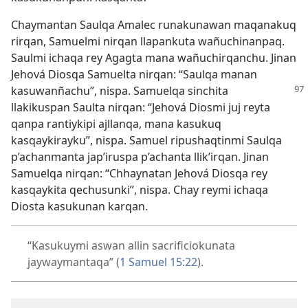
Chaymantan Saulqa Amalec runakunawan maqanakuq
rirqan, Samuelmi nirqan llapankuta wañuchinanpaq.
Saulmi ichaqa rey Agagta mana wañuchirqanchu. Jinan
Jehová Diosqa Samuelta nirqan: “Saulqa manan
kasuwanñachu”, nispa. Samuelqa sinchita
llakikuspan Saulta nirqan: “Jehová Diosmi juj reyta
qanpa rantiykipi ajllanqa, mana kasukuq
kasqaykirayku”, nispa. Samuel ripushaqtinmi Saulqa
p’achanmanta jap’iruspa p’achanta llik’irqan. Jinan
Samuelqa nirqan: “Chhaynatan Jehová Diosqa rey
kasqaykita qechusunki”, nispa. Chay reymi ichaqa
Diosta kasukunan karqan.
“Kasukuymi aswan allin sacrificiokunata
jaywaymantaqa” (
1 Samuel 15:22
).