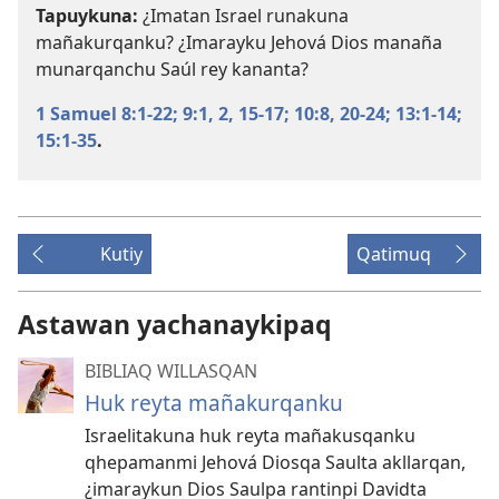
Tapuykuna:
¿Imatan Israel runakuna
mañakurqanku? ¿Imarayku Jehová Dios manaña
munarqanchu Saúl rey kananta?
1 Samuel 8:1-22;
9:1, 2,
15-17;
10:8,
20-24;
13:1-14;
15:1-35
.
Kutiy
Qatimuq
Astawan yachanaykipaq
BIBLIAQ WILLASQAN
Huk reyta mañakurqanku
Israelitakuna huk reyta mañakusqanku
qhepamanmi Jehová Diosqa Saulta akllarqan,
¿imaraykun Dios Saulpa rantinpi Davidta