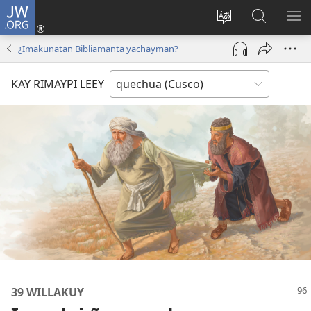
JW.ORG
Sutiykiwan
jaykuy
Direccionpi simi
JW.ORG
QH
(abre
akllay
nisqapi
ME
¿Imakunatan Bibliamanta yachayman?
una
maskhay
nueva
KAY RIMAYPI LEEY
ventana)
39 WILLAKUY