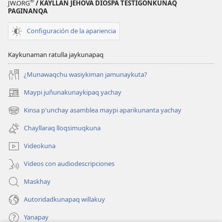
®
JW.ORG
/ KAYLLAN JEHOVÁ DIOSPA TESTIGONKUNAQ
PAGINANQA
Configuración de la apariencia
Kaykunaman ratulla jaykunapaq
¿Munawaqchu wasiykiman jamunaykuta?
Maypi juñunakunaykipaq yachay
(abre
una
Kinsa p'unchay asamblea maypi aparikunanta yachay
(abre
nueva
una
ventana)
Chayllaraq lloqsimuqkuna
nueva
ventana)
Videokuna
Videos con audiodescripciones
Maskhay
Autoridadkunapaq willakuy
Yanapay