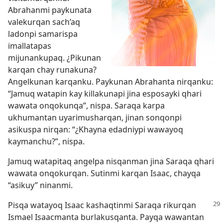
Abrahanmi paykunata
valekurqan sach’aq
ladonpi samarispa
imallatapas
mijunankupaq. ¿Pikunan
karqan chay runakuna?
Angelkunan karqanku. Paykunan Abrahanta nirqanku:
“Jamuq watapin kay killakunapi jina esposayki qhari
wawata onqokunqa”, nispa. Saraqa karpa
ukhumantan uyarimusharqan, jinan sonqonpi
asikuspa nirqan: “¿Khayna edadniypi wawayoq
kaymanchu?”, nispa.
Jamuq watapitaq angelpa nisqanman jina Saraqa qhari
wawata onqokurqan. Sutinmi karqan Isaac, chayqa
“asikuy” ninanmi.
Pisqa watayoq Isaac kashaqtinmi Saraqa rikurqan
Ismael Isaacmanta burlakusqanta. Payqa wawantan