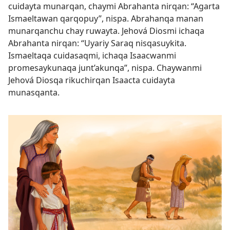
cuidayta munarqan, chaymi Abrahanta nirqan: “Agarta
Ismaeltawan qarqopuy”, nispa. Abrahanqa manan
munarqanchu chay ruwayta. Jehová Diosmi ichaqa
Abrahanta nirqan: “Uyariy Saraq nisqasuykita.
Ismaeltaqa cuidasaqmi, ichaqa Isaacwanmi
promesaykunaqa junt’akunqa”, nispa. Chaywanmi
Jehová Diosqa rikuchirqan Isaacta cuidayta
munasqanta.