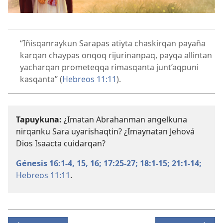
“Iñisqanraykun Sarapas atiyta chaskirqan payaña
karqan chaypas onqoq rijurinanpaq, payqa allintan
yacharqan prometeqqa rimasqanta junt’aqpuni
kasqanta” (
Hebreos 11:11
).
Tapuykuna:
¿Imatan Abrahanman angelkuna
nirqanku Sara uyarishaqtin? ¿Imaynatan Jehová
Dios Isaacta cuidarqan?
Génesis 16:1-4,
15, 16;
17:25-27;
18:1-15;
21:1-14;
Hebreos 11:11
.