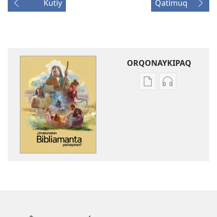
Kutiy
Qatimuq
ORQONAYKIPAQ
Kaypi
Kaypin
qelqakunatan
grabasqa
copiawaq
qelqakunata
¿Imakunatan
horqowaq
Bibliamanta
¿Imakunatan
yachayman?
Bibliamanta
yachayman?