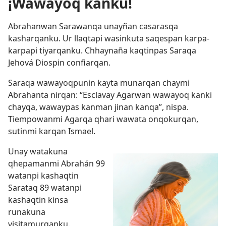
¡Wawayoq kanku!
Abrahanwan Sarawanqa unayñan casarasqa
kasharqanku. Ur llaqtapi wasinkuta saqespan karpa-
karpapi tiyarqanku. Chhaynaña kaqtinpas Saraqa
Jehová Diospin confiarqan.
Saraqa wawayoqpunin kayta munarqan chaymi
Abrahanta nirqan: “Esclavay Agarwan wawayoq kanki
chayqa, wawaypas kanman jinan kanqa”, nispa.
Tiempowanmi Agarqa qhari wawata onqokurqan,
sutinmi karqan Ismael.
Unay watakuna
qhepamanmi Abrahán 99
watanpi kashaqtin
Sarataq 89 watanpi
kashaqtin kinsa
runakuna
visitamurqanku.