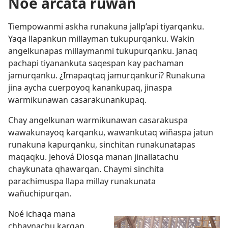
Noé arcata ruwan
Tiempowanmi askha runakuna jallp’api tiyarqanku.
Yaqa llapankun millayman tukupurqanku. Wakin
angelkunapas millaymanmi tukupurqanku. Janaq
pachapi tiyanankuta saqespan kay pachaman
jamurqanku. ¿Imapaqtaq jamurqankuri? Runakuna
jina aycha cuerpoyoq kanankupaq, jinaspa
warmikunawan casarakunankupaq.
Chay angelkunan warmikunawan casarakuspa
wawakunayoq karqanku, wawankutaq wiñaspa jatun
runakuna kapurqanku, sinchitan runakunatapas
maqaqku. Jehová Diosqa manan jinallatachu
chaykunata qhawarqan. Chaymi sinchita
parachimuspa llapa millay runakunata
wañuchipurqan.
Noé ichaqa mana
chhaynachu karqan.