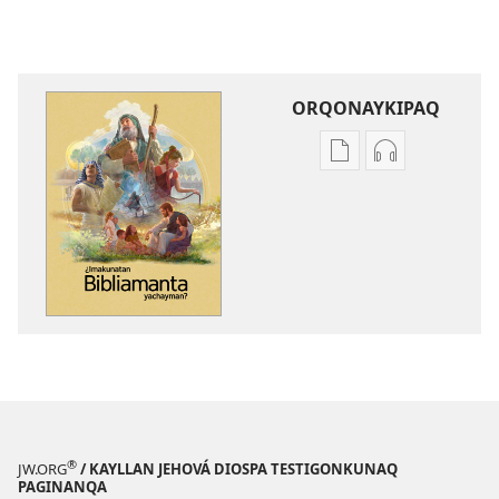
ORQONAYKIPAQ
Kaypi
Kaypin
qelqakunatan
grabasqa
copiawaq
qelqakunata
¿Imakunatan
horqowaq
Bibliamanta
¿Imakunatan
yachayman?
Bibliamanta
yachayman?
®
JW.ORG
/ KAYLLAN JEHOVÁ DIOSPA TESTIGONKUNAQ
PAGINANQA