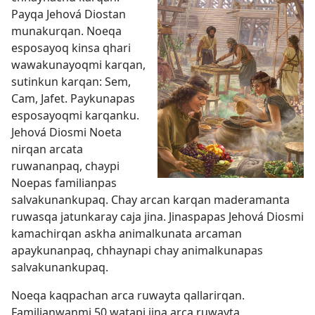
Payqa Jehová Diostan
munakurqan. Noeqa
esposayoq kinsa qhari
wawakunayoqmi karqan,
sutinkun karqan: Sem,
Cam, Jafet. Paykunapas
esposayoqmi karqanku.
Jehová Diosmi Noeta
nirqan arcata
ruwananpaq, chaypi
Noepas familianpas
salvakunankupaq. Chay arcan karqan maderamanta
ruwasqa jatunkaray caja jina. Jinaspapas Jehová Diosmi
kamachirqan askha animalkunata arcaman
apaykunanpaq, chhaynapi chay animalkunapas
salvakunankupaq.
Noeqa kaqpachan arca ruwayta qallarirqan.
Familianwanmi 50 watapi jina arca ruwayta