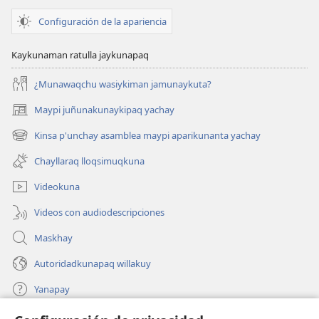
Configuración de la apariencia
Kaykunaman ratulla jaykunapaq
¿Munawaqchu wasiykiman jamunaykuta?
Maypi juñunakunaykipaq yachay
(abre
una
Kinsa p'unchay asamblea maypi aparikunanta yachay
(abre
nueva
una
ventana)
Chayllaraq lloqsimuqkuna
nueva
ventana)
Videokuna
Videos con audiodescripciones
Maskhay
Autoridadkunapaq willakuy
Yanapay