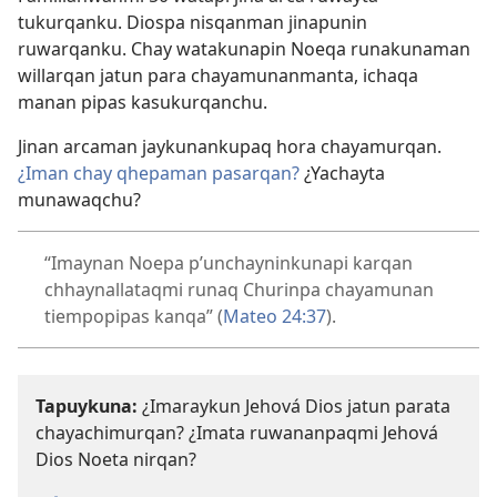
tukurqanku. Diospa nisqanman jinapunin
ruwarqanku. Chay watakunapin Noeqa runakunaman
willarqan jatun para chayamunanmanta, ichaqa
manan pipas kasukurqanchu.
Jinan arcaman jaykunankupaq hora chayamurqan.
¿Iman chay qhepaman pasarqan?
¿Yachayta
munawaqchu?
“Imaynan Noepa p’unchayninkunapi karqan
chhaynallataqmi runaq Churinpa chayamunan
tiempopipas kanqa” (
Mateo 24:37
).
Tapuykuna:
¿Imaraykun Jehová Dios jatun parata
chayachimurqan? ¿Imata ruwananpaqmi Jehová
Dios Noeta nirqan?