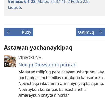
Génesis 6:1-22;
Mateo 24:37-41;
2 Pedro 2:5;
Judas 6
.
Kutiy
Qatimuq
Astawan yachanaykipaq
VIDEOKUNA
Noeqa Dioswanmi puriran
Manaraq millp’uq para chayamushaqtinmi kay
pachapiqa sinchi millay runakuna kausaranku,
Noé ichaqa rikuchiran allin iñiyniyoq kasqanta.
Noeraykun kunanpas kausashanchis,
¿imaraykun chayta ninchis?