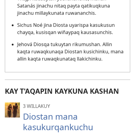
Satanás jinachu nitaq payta qatikuqkuna
jinachu millaykunata ruwananchis.
Sichus Noé jina Diosta uyarispa kasukusun
chayqa, kusisqan wiñaypaq kausasunchis.
Jehová Diosqa tukuytan rikumushan. Allin
kaqta ruwaqkunaqa Diostan kusichinku, mana
allin kaqta ruwaqkunataq llakichinku.
KAY T'AQAPIN KAYKUNA KASHAN
3 WILLAKUY
Diostan mana
kasukurqankuchu