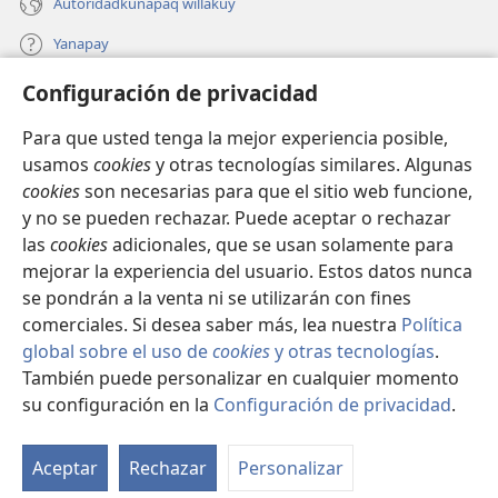
Autoridadkunapaq willakuy
Yanapay
Configuración de privacidad
Donacionta churanapaq
(abre
una
Para que usted tenga la mejor experiencia posible,
nueva
INTERNETPI QELQANCHISKUNA Watchtower™
usamos
cookies
y otras tecnologías similares. Algunas
(abre
ventana)
cookies
son necesarias para que el sitio web funcione,
una
®
JW Hub
nueva
y no se pueden rechazar. Puede aceptar o rechazar
(abre
ventana)
las
cookies
adicionales, que se usan solamente para
una
®
JW Library
nueva
mejorar la experiencia del usuario. Estos datos nunca
ventana)
se pondrán a la venta ni se utilizarán con fines
comerciales. Si desea saber más, lea nuestra
Política
global sobre el uso de
cookies
y otras tecnologías
.
Copyright
© 2026 Watch Tower Bible and Tract Society of Pennsylvania.
También puede personalizar en cualquier momento
IMATAN RUWAWAQ IMATAN MANA
|
DATOSKUNATA
su configuración en la
Configuración de privacidad
.
Mo
WAQAYCHASQAYKUMANTA
|
CONFIGURACIÓN DE PRIVACIDAD
ín
Aceptar
Rechazar
Personalizar