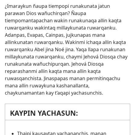
¿Imaraykun ñaupa tiempopi runakunata jatun
parawan Dios wañuchirqan? Ñaupa
tiempomantapachan wakin runakunaqa allin kaqta
ruwarqanku wakintaq millaykunata ruwarqanku.
Adanpas, Evapas, Cainpas, jujkunapas mana
allinkunatan ruwarqanku. Wakinmi ichaqa allin kaqta
ruwarqanku Abel jina Noé jina. Yaqa llapa runakunan
millaykunata ruwarqanku, chaymi Jehová Diosqa chay
runakunata wañuchipurqan. Jehová Diosqa
reparashanmi allin kaqta mana allin kaqta
ruwasqanchista. Jinaspapas manan permitinqachu
mana allin ruwaykuna kashanallanta,
chaykunamantan kay t’aqapi yachasunchis.
KAYPIN YACHASUN:
Thajpi kausaytan yachananchis, manan