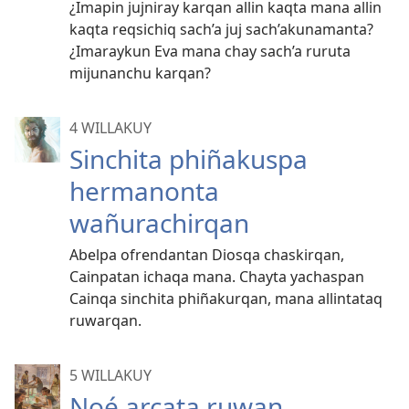
¿Imapin jujniray karqan allin kaqta mana allin
kaqta reqsichiq sach’a juj sach’akunamanta?
¿Imaraykun Eva mana chay sach’a ruruta
mijunanchu karqan?
4 WILLAKUY
Sinchita phiñakuspa
hermanonta
wañurachirqan
Abelpa ofrendantan Diosqa chaskirqan,
Cainpatan ichaqa mana. Chayta yachaspan
Cainqa sinchita phiñakurqan, mana allintataq
ruwarqan.
5 WILLAKUY
Noé arcata ruwan