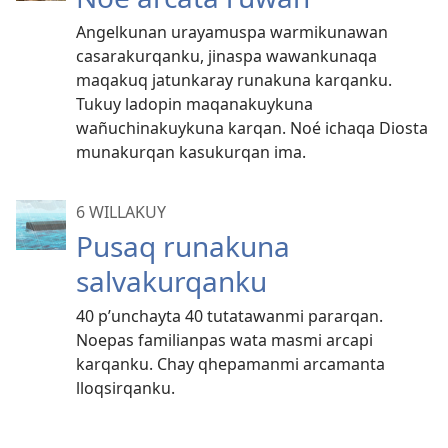
Angelkunan urayamuspa warmikunawan
casarakurqanku, jinaspa wawankunaqa
maqakuq jatunkaray runakuna karqanku.
Tukuy ladopin maqanakuykuna
wañuchinakuykuna karqan. Noé ichaqa Diosta
munakurqan kasukurqan ima.
6 WILLAKUY
Pusaq runakuna
salvakurqanku
40 p’unchayta 40 tutatawanmi pararqan.
Noepas familianpas wata masmi arcapi
karqanku. Chay qhepamanmi arcamanta
lloqsirqanku.