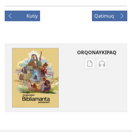
Kutiy
Qatimuq
ORQONAYKIPAQ
Kaypi
Kaypin
qelqakunatan
grabasqa
copiawaq
qelqakunata
¿Imakunatan
horqowaq
Bibliamanta
¿Imakunatan
yachayman?
Bibliamanta
yachayman?