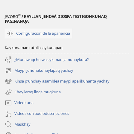
®
JW.ORG
/ KAYLLAN JEHOVÁ DIOSPA TESTIGONKUNAQ
PAGINANQA
Configuración de la apariencia
Kaykunaman ratulla jaykunapaq
¿Munawaqchu wasiykiman jamunaykuta?
Maypi juñunakunaykipaq yachay
(abre
una
Kinsa p'unchay asamblea maypi aparikunanta yachay
(abre
nueva
una
ventana)
Chayllaraq lloqsimuqkuna
nueva
ventana)
Videokuna
Videos con audiodescripciones
Maskhay