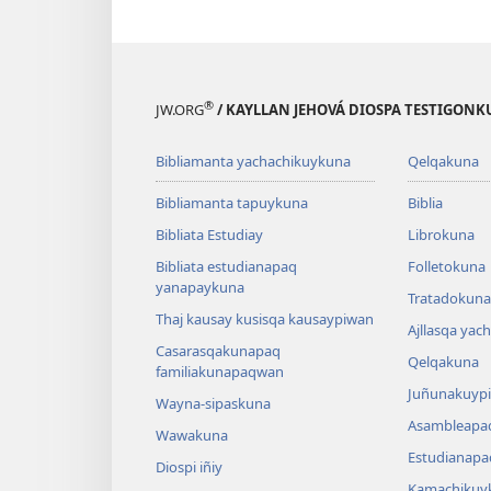
®
JW.ORG
/ KAYLLAN JEHOVÁ DIOSPA TESTIGON
Bibliamanta yachachikuykuna
Qelqakuna
Bibliamanta tapuykuna
Biblia
Bibliata Estudiay
Librokuna
Bibliata estudianapaq
Folletokuna
yanapaykuna
Tratadokuna,
Thaj kausay kusisqa kausaypiwan
Ajllasqa yac
Casarasqakunapaq
Qelqakuna
familiakunapaqwan
Juñunakuypi
Wayna-sipaskuna
Asambleapa
Wawakuna
Estudianapa
Diospi iñiy
Kamachikuy