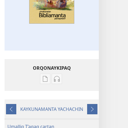
ORQONAYKIPAQ
Kaypi
Kaypin
qelqakunatan
grabasqa
copiawaq
qelqakunata
¿Imakunatan
horqowaq
KAYKUNAMANTA YACHACHIN
Bibliamanta
¿Imakunatan
Kutiy
Qatimuq
yachayman?
Bibliamanta
yachayman?
Umalliq T’aqaq cartan