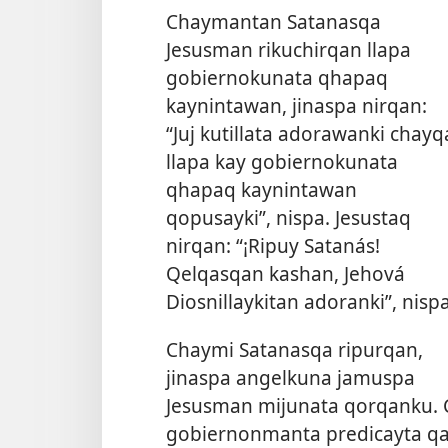
Chaymantan Satanasqa
Jesusman rikuchirqan llapa
gobiernokunata qhapaq
kaynintawan, jinaspa nirqan:
“Juj kutillata adorawanki chayq
llapa kay gobiernokunata
qhapaq kaynintawan
qopusayki”, nispa. Jesustaq
nirqan: “¡Ripuy Satanás!
Qelqasqan kashan, Jehová
Diosnillaykitan adoranki”, nispa
Chaymi Satanasqa ripurqan,
jinaspa angelkuna jamuspa
Jesusman mijunata qorqanku.
gobiernonmanta predicayta qa