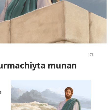
 urmachiyta munan
a