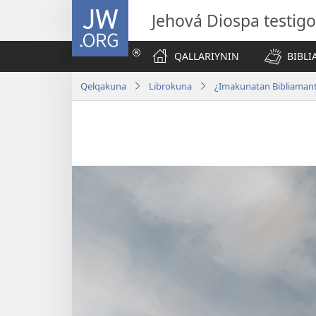
JW.ORG
Jehová Diospa testig
QALLARIYNIN
BIBL
Qelqakuna
Librokuna
¿Imakunatan Bibliaman