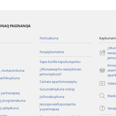
KUNAQ PAGINANQA
Noticiakuna
Kaykunama
¿Mun
Noqaykumanta
wasi
jamu
Sapa kutilla tapukusqanku
Kinsa
¿Munawaqchu wasiykiman
asam
 invitacionkuna
(abre
jamunaykuta?
apari
una
hachikuykuna
Cartata apachimuwayku
nueva
Vide
ventana)
Sucursalniykuta visitay
 yachanapaq
Mask
Juñunakuykuna
q programakuna
Jesuspa wañupusqanta
q qelqakuna
Yana
yuyarinapaq
kuna