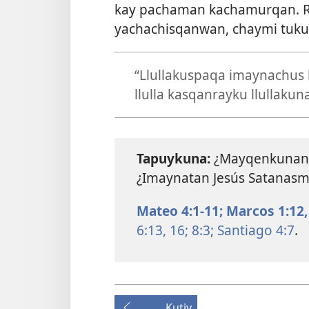
kay pachaman kachamurqan. R
yachachisqanwan, chaymi tuku
“Llullakuspaqa imaynachus
llulla kasqanrayku llullaku
Tapuykuna:
¿Mayqenkunan k
¿Imaynatan Jesús Satanasm
Mateo 4:1-11;
Marcos 1:12,
6:13,
16;
8:3;
Santiago 4:7
.
Kutiy