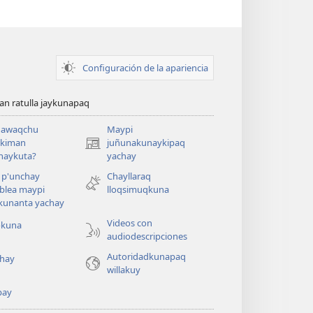
Configuración de la apariencia
n ratulla jaykunapaq
awaqchu
Maypi
ykiman
juñunakunaykipaq
(abre
naykuta?
yachay
una
nueva
 p'unchay
Chayllaraq
ventana)
blea maypi
lloqsimuqkuna
kunanta yachay
Videos con
okuna
audiodescripciones
Autoridadkunapaq
hay
willakuy
pay