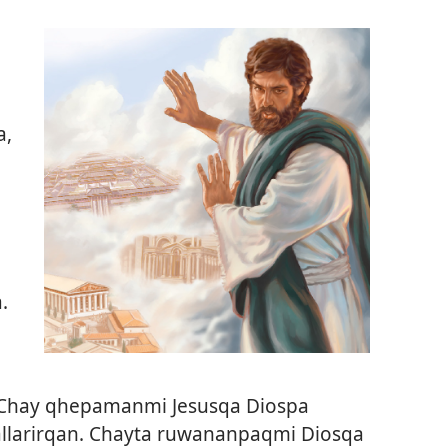
a,
.
 Chay qhepamanmi Jesusqa Diospa
llarirqan. Chayta ruwananpaqmi Diosqa