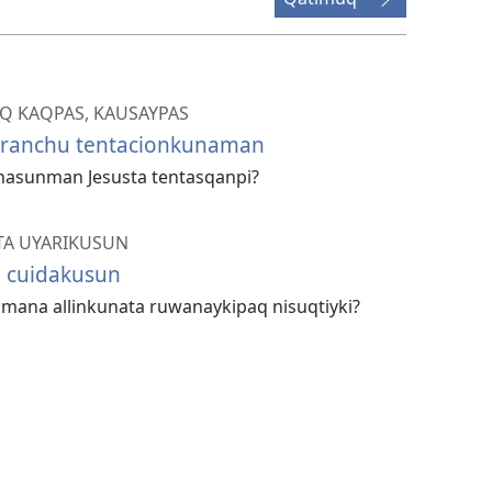
Q KAQPAS, KAUSAYPAS
ranchu tentacionkunaman
hasunman Jesusta tentasqanpi?
TA UYARIKUSUN
 cuidakusun
mana allinkunata ruwanaykipaq nisuqtiyki?