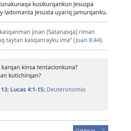
unakunaqa kusikurqankun Jesuspa
y ladomanta Jesusta uyariq jamurqanku.
 kasqanman jinan [Satanasqa] riman
naq taytan kasqanrayku ima” (
Juan 8:44
).
arqan kinsa tentacionkuna?
an kutichirqan?
 13;
Lucas 4:1-15;
Deuteronomio
Qatimuq