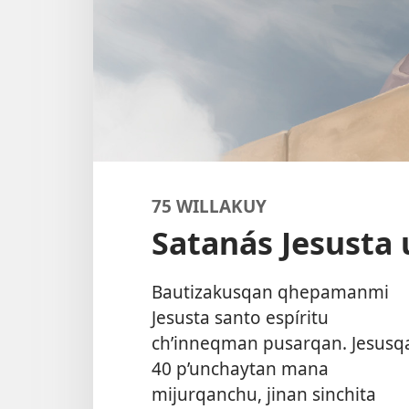
75 WILLAKUY
Satanás Jesusta
Bautizakusqan qhepamanmi
Jesusta santo espíritu
ch’inneqman pusarqan. Jesusq
40 p’unchaytan mana
mijurqanchu, jinan sinchita