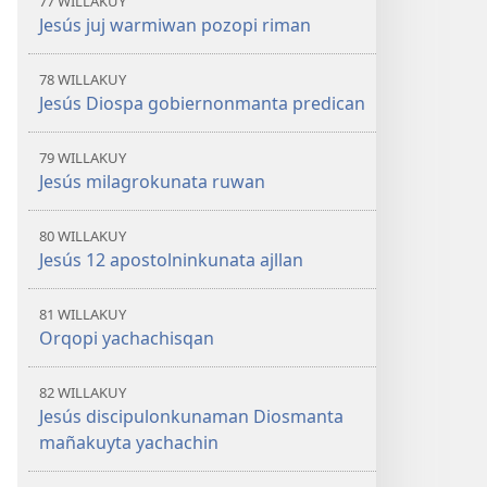
77 WILLAKUY
Jesús juj warmiwan pozopi riman
78 WILLAKUY
Jesús Diospa gobiernonmanta predican
79 WILLAKUY
Jesús milagrokunata ruwan
80 WILLAKUY
Jesús 12 apostolninkunata ajllan
81 WILLAKUY
Orqopi yachachisqan
82 WILLAKUY
Jesús discipulonkunaman Diosmanta
mañakuyta yachachin