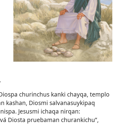
n
.
“Diospa churinchus kanki chayqa, templo
an kashan, Diosmi salvanasuykipaq
ispa. Jesusmi ichaqa nirqan:
vá Diosta pruebaman churankichu”,