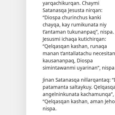
yarqachikurqan. Chaymi
Satanasqa Jesusta nirqan:
“Diospa churinchus kanki
chayqa, kay rumikunata niy
t’antaman tukunanpaq”, nispa.
Jesusmi ichaqa kutichirqan:
“Qelqasqan kashan, runaqa
manan t’antallatachu necesita
kausananpaq, Diospa
simintawanmi uyarinan”, nispa
Jinan Satanasqa nillarqantaq: 
patamanta saltaykuy. Qelqasq
angelninkunata kachamunqa”, n
“Qelqasqan kashan, aman Jeho
nispa.