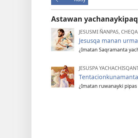
Astawan yachanaykipaq
JESUSMI ÑANPAS, CHEQA
Jesusqa manan urma
¿Imatan Saqramanta yac
JESUSPA YACHACHISQAN
Tentacionkunamanta
¿Imatan ruwanayki pipas 