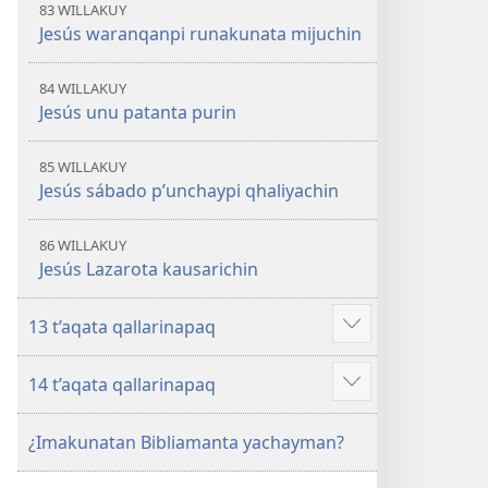
83 WILLAKUY
Jesús waranqanpi runakunata mijuchin
84 WILLAKUY
Jesús unu patanta purin
85 WILLAKUY
Jesús sábado p’unchaypi qhaliyachin
86 WILLAKUY
Jesús Lazarota kausarichin
13 t’aqata qallarinapaq
Mostrar
más
14 t’aqata qallarinapaq
Mostrar
más
¿Imakunatan Bibliamanta yachayman?