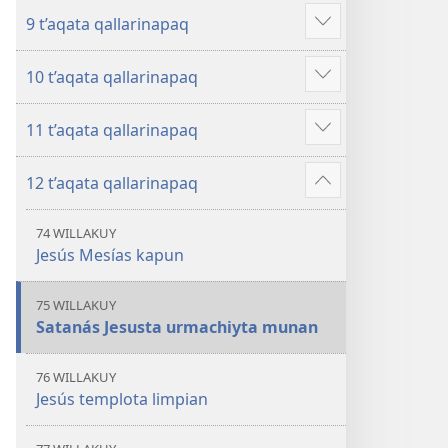
más
9 t’aqata qallarinapaq
Mostrar
más
10 t’aqata qallarinapaq
Mostrar
más
11 t’aqata qallarinapaq
Mostrar
más
12 t’aqata qallarinapaq
Mostrar
más
74 WILLAKUY
Jesús Mesías kapun
75 WILLAKUY
Satanás Jesusta urmachiyta munan
76 WILLAKUY
Jesús templota limpian