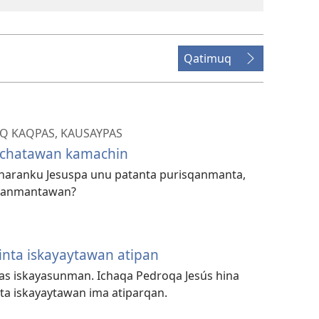
Qatimuq
Q KAQPAS, KAUSAYPAS
ochatawan kamachin
haranku Jesuspa unu patanta purisqanmanta,
sqanmantawan?
ta iskayaytawan atipan
s iskayasunman. Ichaqa Pedroqa Jesús hina
a iskayaytawan ima atiparqan.