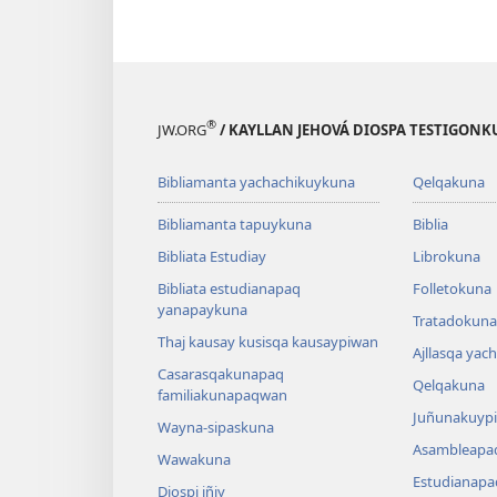
®
JW.ORG
/ KAYLLAN JEHOVÁ DIOSPA TESTIGON
Bibliamanta yachachikuykuna
Qelqakuna
Bibliamanta tapuykuna
Biblia
Bibliata Estudiay
Librokuna
Bibliata estudianapaq
Folletokuna
yanapaykuna
Tratadokuna,
Thaj kausay kusisqa kausaypiwan
Ajllasqa yac
Casarasqakunapaq
Qelqakuna
familiakunapaqwan
Juñunakuypi
Wayna-sipaskuna
Asambleapa
Wawakuna
Estudianapa
Diospi iñiy