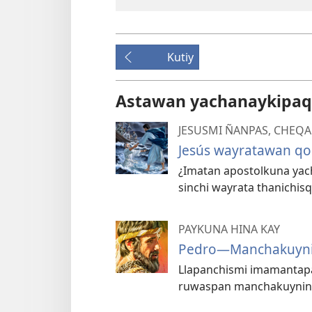
Kutiy
Astawan yachanaykipaq
JESUSMI ÑANPAS, CHEQA
Jesús wayratawan q
¿Imatan apostolkuna yac
sinchi wayrata thanichi
PAYKUNA HINA KAY
Pedro—Manchakuynin
Llapanchismi imamantapa
ruwaspan manchakuynint