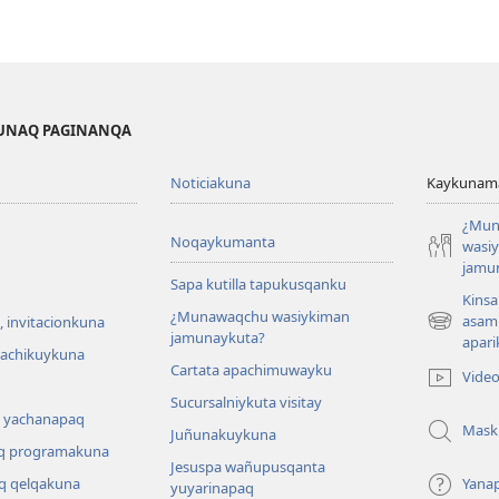
KUNAQ PAGINANQA
Noticiakuna
Kaykunama
¿Mun
Noqaykumanta
wasi
jamu
Sapa kutilla tapukusqanku
Kinsa
¿Munawaqchu wasiykiman
asam
 invitacionkuna
(abre
jamunaykuta?
apari
una
hachikuykuna
Cartata apachimuwayku
nueva
Vide
ventana)
Sucursalniykuta visitay
 yachanapaq
Mask
Juñunakuykuna
q programakuna
Jesuspa wañupusqanta
q qelqakuna
Yana
yuyarinapaq