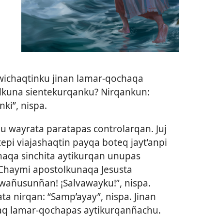
ichaqtinku jinan lamar-qochaqa
lkuna sientekurqanku? Nirqankun:
ki”, nispa.
u wayrata paratapas controlarqan. Juj
pi viajashaqtin payqa boteq jayt’anpi
aqa sinchita aytikurqan unupas
Chaymi apostolkunaqa Jesusta
, wañusunñan! ¡Salvawayku!”, nispa.
ta nirqan: “Samp’ayay”, nispa. Jinan
q lamar-qochapas aytikurqanñachu.