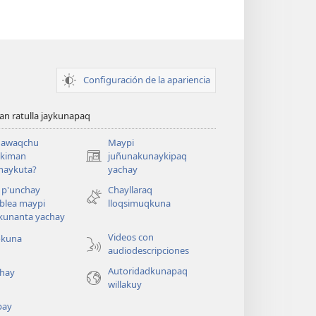
Configuración de la apariencia
n ratulla jaykunapaq
awaqchu
Maypi
ykiman
juñunakunaykipaq
(abre
naykuta?
yachay
una
nueva
 p'unchay
Chayllaraq
ventana)
blea maypi
lloqsimuqkuna
kunanta yachay
Videos con
okuna
audiodescripciones
Autoridadkunapaq
hay
willakuy
pay