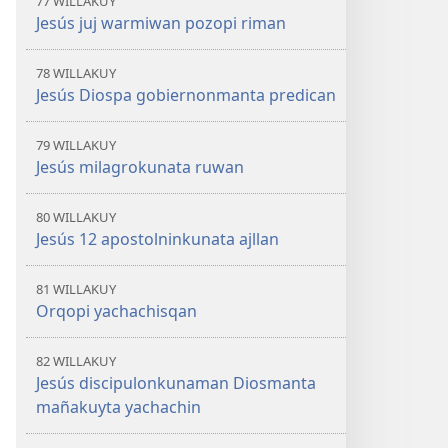
77 WILLAKUY
Jesús juj warmiwan pozopi riman
78 WILLAKUY
Jesús Diospa gobiernonmanta predican
79 WILLAKUY
Jesús milagrokunata ruwan
80 WILLAKUY
Jesús 12 apostolninkunata ajllan
81 WILLAKUY
Orqopi yachachisqan
82 WILLAKUY
Jesús discipulonkunaman Diosmanta
mañakuyta yachachin