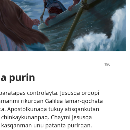
a purin
paratapas controlayta. Jesusqa orqopi
anmi rikurqan Galilea lamar-qochata
ta. Apostolkunaqa tukuy atisqankutan
chinkaykunanpaq. Chaymi Jesusqa
kasqanman unu patanta purirqan.