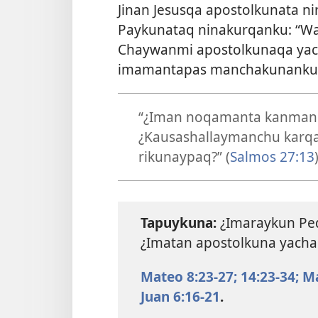
Jinan Jesusqa apostolkunata nir
Paykunataq ninakurqanku: “Wa
Chaywanmi apostolkunaqa yac
imamantapas manchakunanku
“¿Iman noqamanta kanman 
¿Kausashallaymanchu karqa
rikunaypaq?” (
Salmos 27:13
Tapuykuna:
¿Imaraykun Pe
¿Imatan apostolkuna yach
Mateo 8:23-27;
14:23-34;
Ma
Juan 6:16-21
.