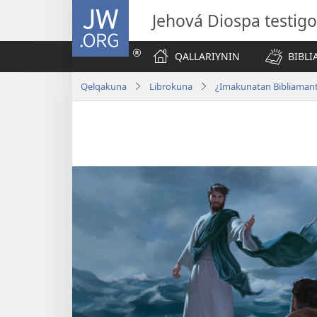
JW.ORG
Jehová Diospa testig
QALLARIYNIN
BIBL
Qelqakuna
Librokuna
¿Imakunatan Bibliaman