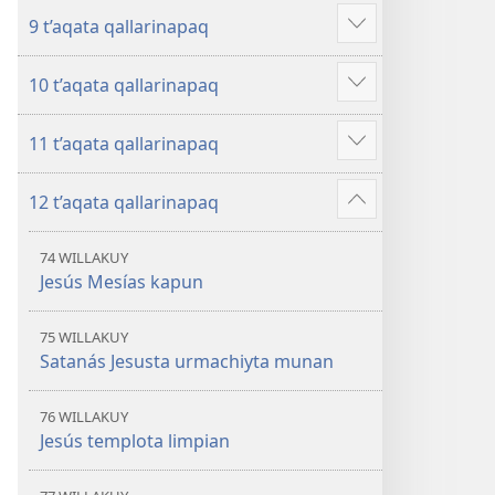
más
9 t’aqata qallarinapaq
Mostrar
más
10 t’aqata qallarinapaq
Mostrar
más
11 t’aqata qallarinapaq
Mostrar
más
12 t’aqata qallarinapaq
Mostrar
más
74 WILLAKUY
Jesús Mesías kapun
75 WILLAKUY
Satanás Jesusta urmachiyta munan
76 WILLAKUY
Jesús templota limpian