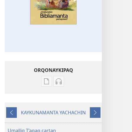
ORQONAYKIPAQ
Kaypi
Kaypin
qelqakunatan
grabasqa
copiawaq
qelqakunata
¿Imakunatan
horqowaq
KAYKUNAMANTA YACHACHIN
Bibliamanta
¿Imakunatan
Kutiy
Qatimuq
yachayman?
Bibliamanta
yachayman?
Umalliq T’aqaq cartan