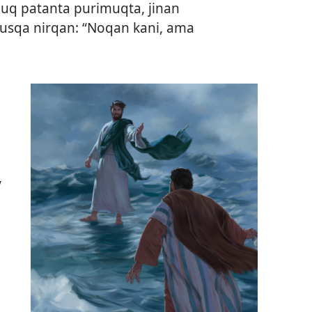
uq patanta purimuqta, jinan
usqa nirqan: “Noqan kani, ama
,