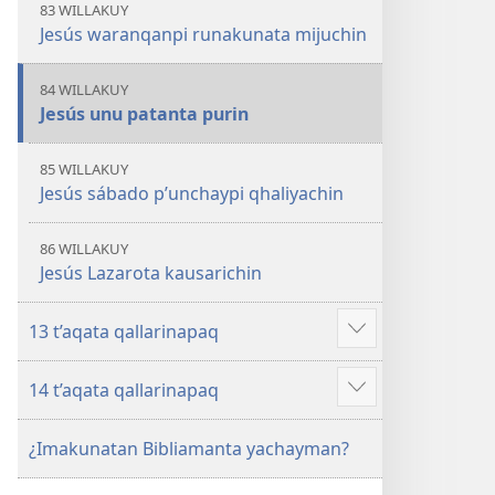
83 WILLAKUY
Jesús waranqanpi runakunata mijuchin
84 WILLAKUY
Jesús unu patanta purin
85 WILLAKUY
Jesús sábado p’unchaypi qhaliyachin
86 WILLAKUY
Jesús Lazarota kausarichin
13 t’aqata qallarinapaq
Mostrar
más
14 t’aqata qallarinapaq
Mostrar
más
¿Imakunatan Bibliamanta yachayman?