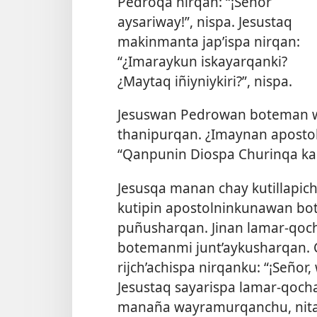
Pedroqa nirqan: “¡Señor
aysariway!”, nispa. Jesustaq
makinmanta jap’ispa nirqan:
“¿Imaraykun iskayarqanki?
¿Maytaq iñiyniykiri?”, nispa.
Jesuswan Pedrowan boteman w
thanipurqan. ¿Imaynan aposto
“Qanpunin Diospa Churinqa kan
Jesusqa manan chay kutillapich
kutipin apostolninkunawan bote
puñusharqan. Jinan lamar-qoch
botemanmi junt’aykusharqan. 
rijch’achispa nirqanku: “¡Señor
Jesustaq sayarispa lamar-qocha
manaña wayramurqanchu, nita