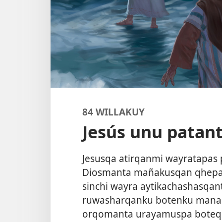
84 WILLAKUY
Jesús unu patant
Jesusqa atirqanmi wayratapas 
Diosmanta mañakusqan qhepam
sinchi wayra aytikachashasqan
ruwasharqanku botenku mana 
orqomanta urayamuspa boteq 