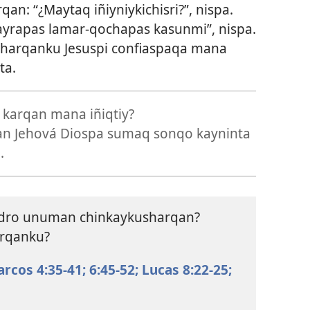
qan: “¿Maytaq iñiyniykichisri?”, nispa.
yrapas lamar-qochapas kasunmi”, nispa.
harqanku Jesuspi confiaspaqa mana
ta.
karqan mana iñiqtiy?
n Jehová Diospa sumaq sonqo kayninta
).
dro unuman chinkaykusharqan?
arqanku?
rcos 4:35-41;
6:45-52;
Lucas 8:22-25;