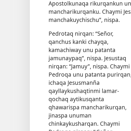
Apostolkunaqa rikurqankun un
mancharikurqanku. Chaymi Jes
manchakuychischu”, nispa.
Pedrotaq nirqan: “Señor,
qanchus kanki chayqa,
kamachiway unu patanta
jamunaypaq”, nispa. Jesustaq
nirqan: “Jamuy”, nispa. Chaymi
Pedroqa unu patanta purirqan
ichaqa Jesusmanña
qayllaykushaqtinmi lamar-
qochaq aytikusqanta
qhawarispa mancharikurqan,
jinaspa unuman
chinkaykusharqan. Chaymi