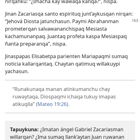
nirqanku: “¿Imachá kay wawaqa kanqa?”, nispa.
Jinan Zacariasqa santo espirituq junt’aykusqan nirqan:
“Jehová Diosta jatunchasun. Paymi Abrahanman
prometerqan salvawananchispaq Mesiasta
kachamunanpaq. Juantaq profeta kaspa Mesiaspaq
ñanta preparanqa”, nispa.
Jinaspapas Elisabetpa parienten Mariapaqmi sumaq
noticia kallarqantaq. Chaytan qatimuq willakuypi
yachasun.
“Runakunaqa manan atinkumanchu chay
ruwaytaqa, Diospaqmi ichaqa tukuy imapas
atikuqlla” (
Mateo 19:26
).
Tapuykuna:
¿Imatan ángel Gabriel Zacariasman
willarqan? ¿Ima sumaq llank’aytan Juan ruwanan