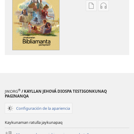
Kaypi
Kaypin
qelqakunatan
grabasqa
copiawaq
qelqakunata
¿Imakunatan
horqowaq
Bibliamanta
¿Imakunatan
yachayman?
Bibliamanta
yachayman?
®
JW.ORG
/ KAYLLAN JEHOVÁ DIOSPA TESTIGONKUNAQ
PAGINANQA
Configuración de la apariencia
Kaykunaman ratulla jaykunapaq