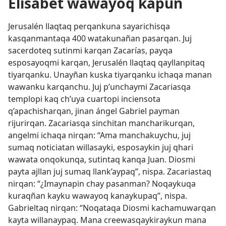
Elisabet wawayoq kapun
Jerusalén llaqtaq perqankuna sayarichisqa
kasqanmantaqa 400 watakunañan pasarqan. Juj
sacerdoteq sutinmi karqan Zacarías, payqa
esposayoqmi karqan, Jerusalén llaqtaq qayllanpitaq
tiyarqanku. Unayñan kuska tiyarqanku ichaqa manan
wawanku karqanchu. Juj p’unchaymi Zacariasqa
templopi kaq ch’uya cuartopi inciensota
q’apachisharqan, jinan ángel Gabriel payman
rijurirqan. Zacariasqa sinchitan mancharikurqan,
angelmi ichaqa nirqan: “Ama manchakuychu, juj
sumaq noticiatan willasayki, esposaykin juj qhari
wawata onqokunqa, sutintaq kanqa Juan. Diosmi
payta ajllan juj sumaq llank’aypaq”, nispa. Zacariastaq
nirqan: “¿Imaynapin chay pasanman? Noqaykuqa
kuraqñan kayku wawayoq kanaykupaq”, nispa.
Gabrieltaq nirqan: “Noqataqa Diosmi kachamuwarqan
kayta willanaypaq. Mana creewasqaykiraykun mana