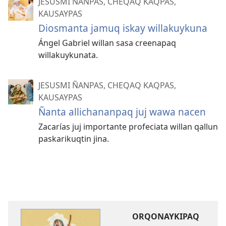
JESUSMI ÑANPAS, CHEQAQ KAQPAS,
KAUSAYPAS
Diosmanta jamuq iskay willakuykuna
Ángel Gabriel willan sasa creenapaq
willakuykunata.
JESUSMI ÑANPAS, CHEQAQ KAQPAS,
KAUSAYPAS
Ñanta allichananpaq juj wawa nacen
Zacarías juj importante profeciata willan qallun
paskarikuqtin jina.
ORQONAYKIPAQ