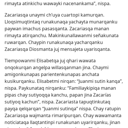
rimayta atinkichu wawayki nacenankama”, nispa.
Zacariasqa unaymi ch’uya cuartopi kamurqan.
Lloqsimuqtintaq runakunaqa yachayta munarqanku
paywan imachus pasasqanta. Zacariasqa manan
rimayta atirqanchu. Makinkunallawanmi señakunata
ruwarqan. Chaypin runakunaqa yacharqanku
Zacariasqa Diosmanta juj mensajeta uyarisqanta.
Tiempowanmi Elisabetqa juj qhari wawata
onqokurqan angelpa willasqanman jina. Chaymi
amigonkunapas parientenkunapas anchata
kusikurqanku. Elisabetmi nirqan: “Juanmi sutin kanqa”,
nispa. Paykunataq nirqanku: “Familiaykipiqa manan
pipas chay sutiyoqqa kanchu, papan jina Zacarías
sutiyoq kachun”, nispa. Zacariasta tapuqtinkutaq
payqa qelqarqan “Juanmi sutinqa” nispa. Chay ratupin
Zacariasqa wajmanta rimaripurqan. Chay wawamanta
noticiataqa llaqtantinpi runakunan uyarirqanku, jinan