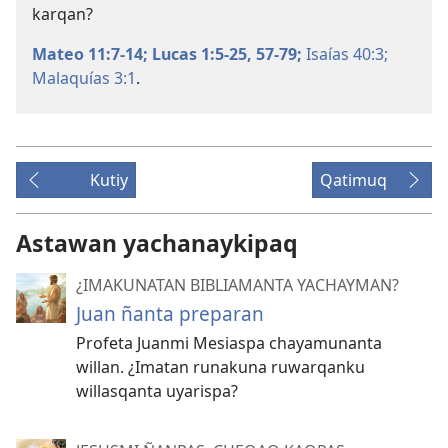
karqan?
Mateo 11:7-14;
Lucas 1:5-25,
57-79;
Isaías 40:3;
Malaquías 3:1
.
Kutiy
Qatimuq
Astawan yachanaykipaq
¿IMAKUNATAN BIBLIAMANTA YACHAYMAN?
Juan ñanta preparan
Profeta Juanmi Mesiaspa chayamunanta
willan. ¿Imatan runakuna ruwarqanku
willasqanta uyarispa?