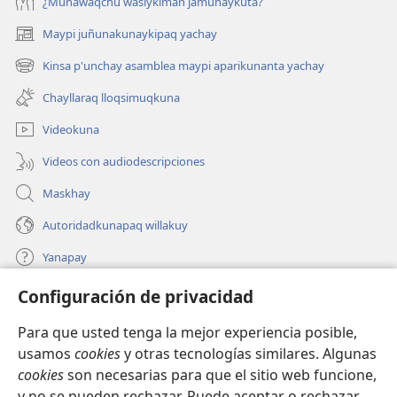
¿Munawaqchu wasiykiman jamunaykuta?
Maypi juñunakunaykipaq yachay
(abre
una
Kinsa p'unchay asamblea maypi aparikunanta yachay
(abre
nueva
una
ventana)
Chayllaraq lloqsimuqkuna
nueva
ventana)
Videokuna
Videos con audiodescripciones
Maskhay
Autoridadkunapaq willakuy
Yanapay
Configuración de privacidad
Donacionta churanapaq
(abre
una
Para que usted tenga la mejor experiencia posible,
nueva
INTERNETPI QELQANCHISKUNA Watchtower™
usamos
cookies
y otras tecnologías similares. Algunas
(abre
ventana)
cookies
son necesarias para que el sitio web funcione,
una
®
JW Hub
nueva
y no se pueden rechazar. Puede aceptar o rechazar