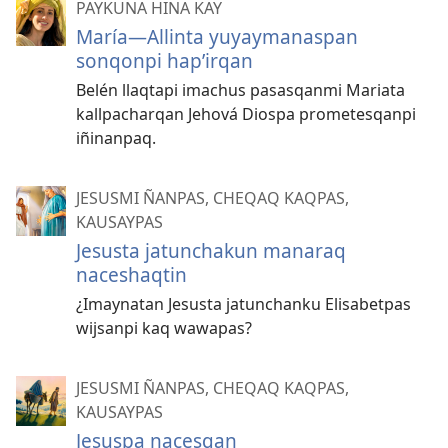
PAYKUNA HINA KAY
María—Allinta yuyaymanaspan
sonqonpi hap’irqan
Belén llaqtapi imachus pasasqanmi Mariata
kallpacharqan Jehová Diospa prometesqanpi
iñinanpaq.
JESUSMI ÑANPAS, CHEQAQ KAQPAS,
KAUSAYPAS
Jesusta jatunchakun manaraq
naceshaqtin
¿Imaynatan Jesusta jatunchanku Elisabetpas
wijsanpi kaq wawapas?
JESUSMI ÑANPAS, CHEQAQ KAQPAS,
KAUSAYPAS
Jesuspa nacesqan