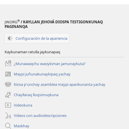
®
JW.ORG
/ KAYLLAN JEHOVÁ DIOSPA TESTIGONKUNAQ
PAGINANQA
Configuración de la apariencia
Kaykunaman ratulla jaykunapaq
¿Munawaqchu wasiykiman jamunaykuta?
Maypi juñunakunaykipaq yachay
(abre
una
Kinsa p'unchay asamblea maypi aparikunanta yachay
(abre
nueva
una
ventana)
Chayllaraq lloqsimuqkuna
nueva
ventana)
Videokuna
Videos con audiodescripciones
Maskhay