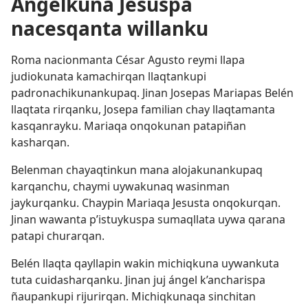
Angelkuna Jesuspa
nacesqanta willanku
Roma nacionmanta César Agusto reymi llapa
judiokunata kamachirqan llaqtankupi
padronachikunankupaq. Jinan Josepas Mariapas Belén
llaqtata rirqanku, Josepa familian chay llaqtamanta
kasqanrayku. Mariaqa onqokunan patapiñan
kasharqan.
Belenman chayaqtinkun mana alojakunankupaq
karqanchu, chaymi uywakunaq wasinman
jaykurqanku. Chaypin Mariaqa Jesusta onqokurqan.
Jinan wawanta p’istuykuspa sumaqllata uywa qarana
patapi churarqan.
Belén llaqta qayllapin wakin michiqkuna uywankuta
tuta cuidasharqanku. Jinan juj ángel k’ancharispa
ñaupankupi rijurirqan. Michiqkunaqa sinchitan