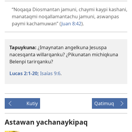
“Noqaqa Diosmantan jamuni, chaymi kaypi kashani,
manataqmi noqallamantachu jamuni, aswanpas
paymi kachamuwan” (
Juan 8:42
).
Tapuykuna:
¿Imaynatan angelkuna Jesuspa
nacesqanta willarqanku? ¿Pikunatan michiqkuna
Belenpi tarirqanku?
Lucas 2:1-20;
Isaías 9:6
.
Kutiy
Qatimuq
Astawan yachanaykipaq