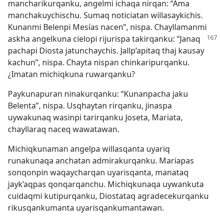
mancharikurqanku, angelmi ichaqa nirqan: “Ama
manchakuychischu. Sumaq noticiatan willasaykichis.
Kunanmi Belenpi Mesías nacen”, nispa. Chayllamanmi
askha angelkuna
cielopi rijurispa takirqanku: “Janaq
pachapi Diosta jatunchaychis. Jallp’apitaq thaj kausay
kachun”, nispa. Chayta nispan chinkaripurqanku.
¿Imatan michiqkuna ruwarqanku?
Paykunapuran ninakurqanku: “Kunanpacha jaku
Belenta”, nispa. Usqhaytan rirqanku, jinaspa
uywakunaq wasinpi tarirqanku Joseta, Mariata,
chayllaraq naceq wawatawan.
Michiqkunaman angelpa willasqanta uyariq
runakunaqa anchatan admirakurqanku. Mariapas
sonqonpin waqaycharqan uyarisqanta, manataq
jayk’aqpas qonqarqanchu. Michiqkunaqa uywankuta
cuidaqmi kutipurqanku, Diostataq agradecekurqanku
rikusqankumanta uyarisqankumantawan.