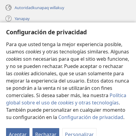
Autoridadkunapaq willakuy
Yanapay
Configuración de privacidad
Donacionta churanapaq
(abre
una
Para que usted tenga la mejor experiencia posible,
nueva
INTERNETPI QELQANCHISKUNA Watchtower™
usamos
cookies
y otras tecnologías similares. Algunas
(abre
ventana)
cookies
son necesarias para que el sitio web funcione,
una
®
JW Hub
nueva
y no se pueden rechazar. Puede aceptar o rechazar
(abre
ventana)
una
las
cookies
adicionales, que se usan solamente para
®
JW Library
nueva
mejorar la experiencia del usuario. Estos datos nunca
ventana)
se pondrán a la venta ni se utilizarán con fines
comerciales. Si desea saber más, lea nuestra
Política
global sobre el uso de
cookies
y otras tecnologías
.
Copyright
© 2026 Watch Tower Bible and Tract Society of Pennsylvania.
También puede personalizar en cualquier momento
IMATAN RUWAWAQ IMATAN MANA
|
DATOSKUNATA
su configuración en la
Configuración de privacidad
.
Mo
WAQAYCHASQAYKUMANTA
|
CONFIGURACIÓN DE PRIVACIDAD
ín
Aceptar
Rechazar
Personalizar