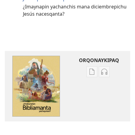
¿Imaynapin yachanchis mana diciembrepichu
Jesús nacesqanta?
ORQONAYKIPAQ
Kaypi
Kaypin
qelqakunatan
grabasqa
copiawaq
qelqakunata
¿Imakunatan
horqowaq
Bibliamanta
¿Imakunatan
yachayman?
Bibliamanta
yachayman?