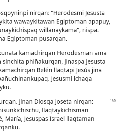
sqoyninpi nirqan: “Herodesmi Jesusta
ykita wawaykitawan Egiptoman apapuy,
naykichispaq willanaykama”, nispa.
cha Egiptoman pusarqan.
qkunata kamachirqan Herodesman ama
sinchita phiñakurqan, jinaspa Jesusta
amachirqan Belén llaqtapi Jesús jina
añuchinankupaq. Jesusmi ichaqa
yku.
an. Jinan Diosqa Joseta nirqan:
sunkichischu, llaqtaykichisman
é, María, Jesuspas Israel llaqtaman
arqanku.