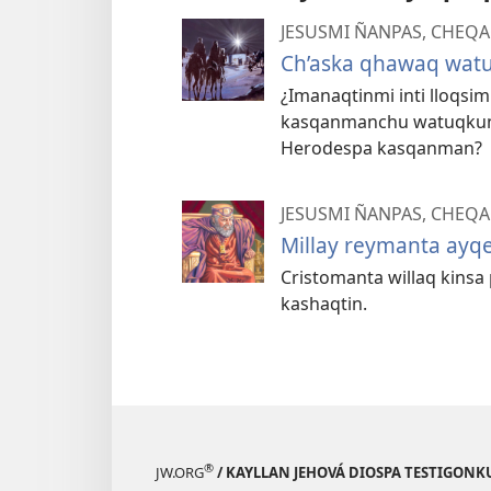
JESUSMI ÑANPAS, CHEQA
Ch’aska qhawaq watu
¿Imanaqtinmi inti lloqsim
kasqanmanchu watuqkuna
Herodespa kasqanman?
JESUSMI ÑANPAS, CHEQA
Millay reymanta ayq
Cristomanta willaq kinsa
kashaqtin.
®
JW.ORG
/ KAYLLAN JEHOVÁ DIOSPA TESTIGON