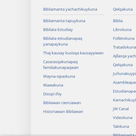
Bibliamanta yachachikuykuna
Qelqakuna
Bibliamanta tapuykuna
Biblia
Bibliata Estudiay
Librokuna
Bibliata estudianapaq
Folletokuna
yanapaykuna
Tratadokuna,
Thaj kausay kusisqa kausaypiwan
Ajllasqa yac
Casarasqakunapaq
Qelqakuna
familiakunapaqwan
Juñunakuypi
Wayna-sipaskuna
Asambleapa
Wawakuna
Estudianapa
Diospi iñiy
Kamachikuy
Bibliawan cienciawan
JW Canal
Historiawan Bibliawan
Videokuna
Takikuna
Bibliamanta