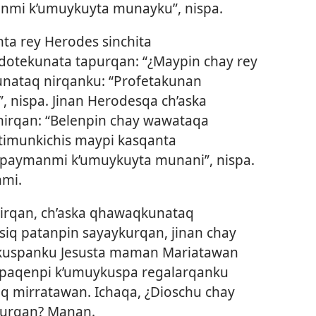
mi k’umuykuyta munayku”, nispa.
ta rey Herodes sinchita
dotekunata tapurqan: “¿Maypin chay rey
unataq nirqanku: “Profetakunan
, nispa. Jinan Herodesqa ch’aska
irqan: “Belenpin chay wawataqa
utimunkichis maypi kasqanta
 paymanmi k’umuykuyta munani”, nispa.
nmi.
rirqan, ch’aska qhawaqkunataq
siq patanpin sayaykurqan, jinan chay
kuspanku Jesusta maman Mariatawan
upaqenpi k’umuykuspa regalarqanku
aq mirratawan. Ichaqa, ¿Dioschu chay
urqan? Manan.