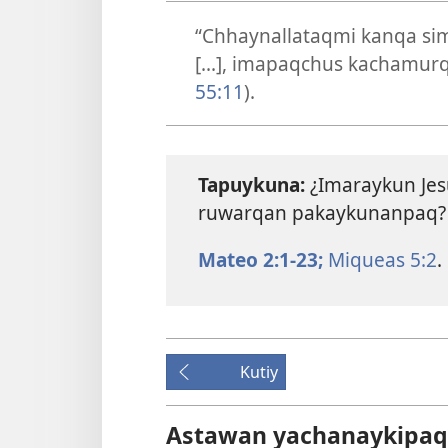
“Chhaynallataqmi kanqa si
[...], imapaqchus kachamurq
55:11
).
Tapuykuna:
¿Imaraykun Jesú
ruwarqan pakaykunanpaq?
Mateo 2:1-23;
Miqueas 5:2
.
Kutiy
Astawan yachanaykipaq