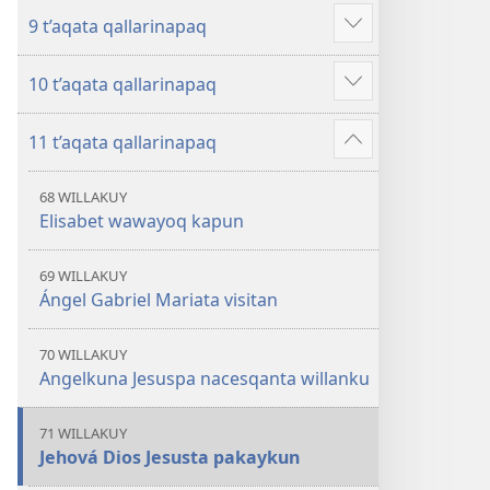
más
9 t’aqata qallarinapaq
Mostrar
más
10 t’aqata qallarinapaq
Mostrar
más
11 t’aqata qallarinapaq
Mostrar
más
68 WILLAKUY
Elisabet wawayoq kapun
69 WILLAKUY
Ángel Gabriel Mariata visitan
70 WILLAKUY
Angelkuna Jesuspa nacesqanta willanku
71 WILLAKUY
Jehová Dios Jesusta pakaykun