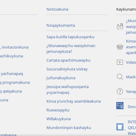
Noticiakuna
Kaykunama
¿Mun
Noqaykumanta
wasi
jamu
Sapa kutilla tapukusqanku
Kinsa
¿Munawaqchu wasiykiman
asam
 invitacionkuna
(abre
jamunaykuta?
apari
una
hachikuykuna
Cartata apachimuwayku
nueva
Vide
ventana)
Sucursalniykuta visitay
 yachanapaq
Mask
Juñunakuykuna
q programakuna
Jesuspa wañupusqanta
q qelqakuna
Yana
yuyarinapaq
kuna
Kinsa p’unchay asambleakuna
Don
(abre
Ruwasqayku
una
Willakuykuna
nueva
INT
ventana)
Mundontinpin kashayku
QEL
(abre
Wat
 grabasqa