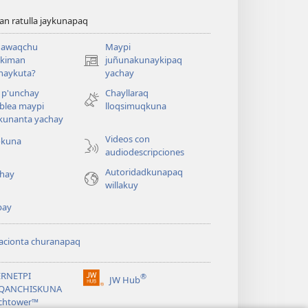
n ratulla jaykunapaq
awaqchu
Maypi
ykiman
juñunakunaykipaq
(abre
naykuta?
yachay
una
nueva
 p'unchay
Chayllaraq
ventana)
blea maypi
lloqsimuqkuna
kunanta yachay
Videos con
okuna
audiodescripciones
Autoridadkunapaq
hay
willakuy
pay
acionta churanapaq
ERNETPI
®
JW Hub
(abre
QANCHISKUNA
una
chtower™