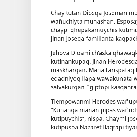
Chay tutan Diosqa Joseman mo
wañuchiyta munashan. Esposa
chaypi qhepakamuychis kutimu
Jinan Joseqa familianta kaqpa
Jehová Diosmi ch’aska qhawa
kutinankupaq. Jinan Herodesqa 
maskharqan. Mana tarispataq k
edadniyoq llapa wawakunata w
salvakurqan Egiptopi kasqanra
Tiempowanmi Herodes wañupurq
“Kunanqa manan pipas wañuchi
kutipuychis”, nispa. Chaymi Jos
kutipuspa Nazaret llaqtapi tiy