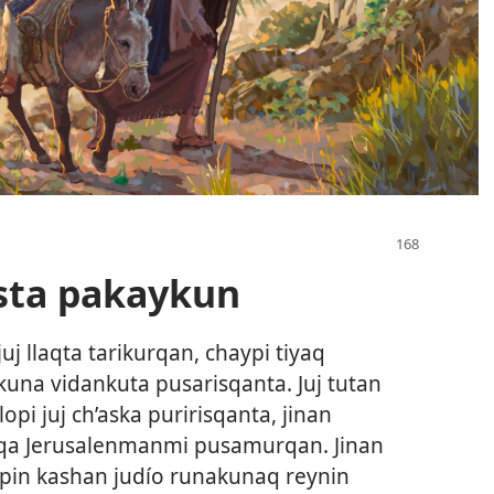
usta pakaykun
juj llaqta tarikurqan, chaypi tiyaq
una vidankuta pusarisqanta. Juj tutan
pi juj ch’aska puririsqanta, jinan
qa Jerusalenmanmi pusamurqan. Jinan
pin kashan judío runakunaq reynin