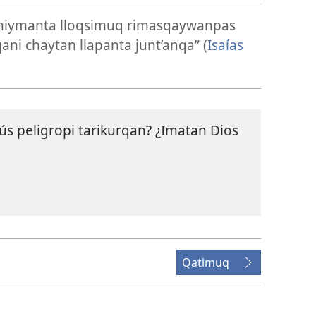
miymanta lloqsimuq rimasqaywanpas
ani chaytan llapanta junt’anqa” (
Isaías
s peligropi tarikurqan? ¿Imatan Dios
Qatimuq