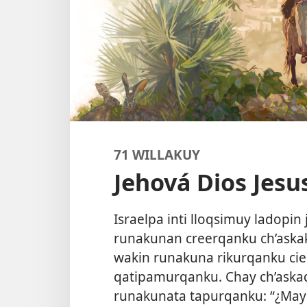
71 WILLAKUY
Jehová Dios Jes
Israelpa inti lloqsimuy ladopin 
runakunan creerqanku ch’askak
wakin runakuna rikurqanku cielo
qatipamurqanku. Chay ch’aska
runakunata tapurqanku: “¿May