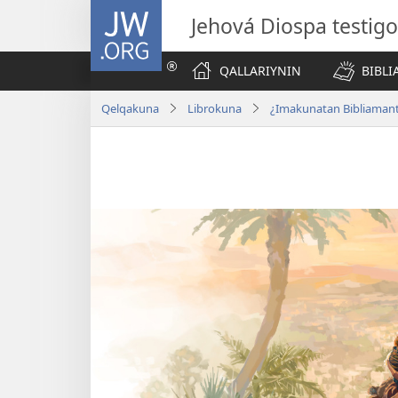
JW.ORG
Jehová Diospa testig
QALLARIYNIN
BIBL
Qelqakuna
Librokuna
¿Imakunatan Bibliaman