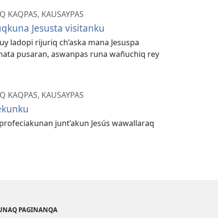
Q KAQPAS, KAUSAYPAS
qkuna Jesusta visitanku
uy ladopi rijuriq ch’aska mana Jesuspa
ta pusaran, aswanpas runa wañuchiq rey
Q KAQPAS, KAUSAYPAS
ekunku
 profeciakunan junt’akun Jesús wawallaraq
KUNAQ PAGINANQA