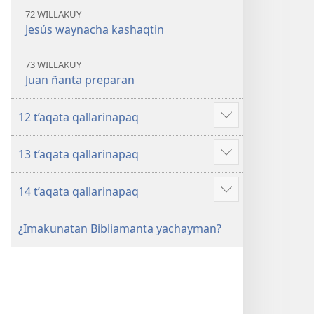
72 WILLAKUY
Jesús waynacha kashaqtin
73 WILLAKUY
Juan ñanta preparan
12 t’aqata qallarinapaq
Mostrar
más
13 t’aqata qallarinapaq
Mostrar
más
14 t’aqata qallarinapaq
Mostrar
más
¿Imakunatan Bibliamanta yachayman?