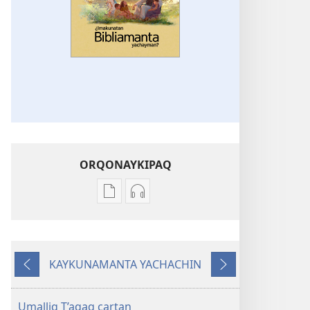
ORQONAYKIPAQ
Kaypi
Kaypin
qelqakunatan
grabasqa
copiawaq
qelqakunata
¿Imakunatan
horqowaq
KAYKUNAMANTA YACHACHIN
Bibliamanta
¿Imakunatan
Kutiy
Qatimuq
yachayman?
Bibliamanta
yachayman?
Umalliq T’aqaq cartan