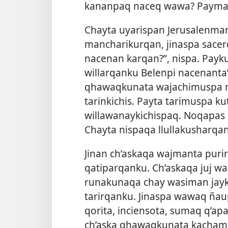
kananpaq naceq wawa? Payman
Chayta uyarispan Jerusalenman
mancharikurqan, jinaspa sacer
nacenan karqan?”, nispa. Payk
willarqanku Belenpi nacenanta”
qhawaqkunata wajachimuspa n
tarinkichis. Payta tarimuspa k
willawanaykichispaq. Noqapas
Chayta nispaqa llullakusharqa
Jinan ch’askaqa wajmanta puri
qatiparqanku. Ch’askaqa juj wa
runakunaqa chay wasiman jay
tarirqanku. Jinaspa wawaq ña
qorita, inciensota, sumaq q’ap
ch’aska qhawaqkunata kacham