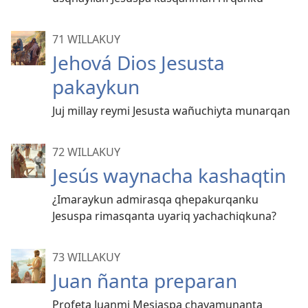
71 WILLAKUY
Jehová Dios Jesusta
pakaykun
Juj millay reymi Jesusta wañuchiyta munarqan
72 WILLAKUY
Jesús waynacha kashaqtin
¿Imaraykun admirasqa qhepakurqanku
Jesuspa rimasqanta uyariq yachachiqkuna?
73 WILLAKUY
Juan ñanta preparan
Profeta Juanmi Mesiaspa chayamunanta