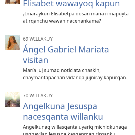
Elisabet wawayoq kapun
¿Imaraykun Elisabetpa qosan mana rimapuyta
atirqanchu wawan nacenankama?
69 WILLAKUY
Ángel Gabriel Mariata
visitan
María juj sumaq noticiata chaskin,
chaymantapachan vidanqa jujniray kapurqan.
70 WILLAKUY
Angelkuna Jesuspa
nacesqanta willanku
Angelkunaq willasqanta uyariq michiqkunaqa
usqhayllan Jesuspa kasqanman rirqanku