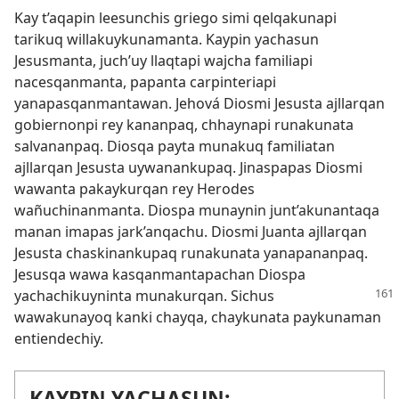
Kay t’aqapin leesunchis griego simi qelqakunapi
tarikuq willakuykunamanta. Kaypin yachasun
Jesusmanta, juch’uy llaqtapi wajcha familiapi
nacesqanmanta, papanta carpinteriapi
yanapasqanmantawan. Jehová Diosmi Jesusta ajllarqan
gobiernonpi rey kananpaq, chhaynapi runakunata
salvananpaq. Diosqa payta munakuq familiatan
ajllarqan Jesusta uywanankupaq. Jinaspapas Diosmi
wawanta pakaykurqan rey Herodes
wañuchinanmanta. Diospa munaynin junt’akunantaqa
manan imapas jark’anqachu. Diosmi Juanta ajllarqan
Jesusta chaskinankupaq runakunata yanapananpaq.
Jesusqa wawa kasqanmantapachan Diospa
yachachikuyninta
munakurqan. Sichus
wawakunayoq kanki chayqa, chaykunata paykunaman
entiendechiy.
KAYPIN YACHASUN: