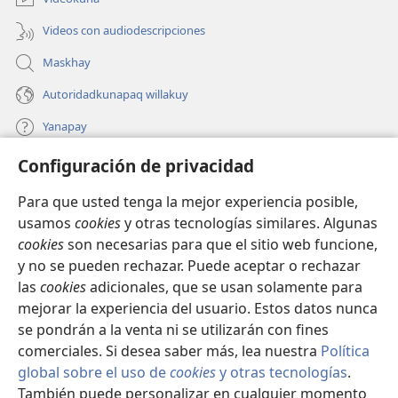
Videos con audiodescripciones
Maskhay
Autoridadkunapaq willakuy
Yanapay
Configuración de privacidad
Donacionta churanapaq
(abre
una
Para que usted tenga la mejor experiencia posible,
nueva
INTERNETPI QELQANCHISKUNA Watchtower™
usamos
cookies
y otras tecnologías similares. Algunas
(abre
ventana)
cookies
son necesarias para que el sitio web funcione,
una
®
JW Hub
nueva
y no se pueden rechazar. Puede aceptar o rechazar
(abre
ventana)
las
cookies
adicionales, que se usan solamente para
una
®
JW Library
nueva
mejorar la experiencia del usuario. Estos datos nunca
ventana)
se pondrán a la venta ni se utilizarán con fines
comerciales. Si desea saber más, lea nuestra
Política
global sobre el uso de
cookies
y otras tecnologías
.
Copyright
© 2026 Watch Tower Bible and Tract Society of Pennsylvania.
También puede personalizar en cualquier momento