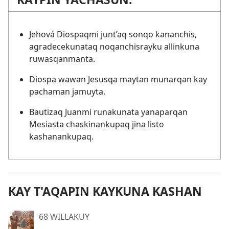
Jehová Diospaqmi junt’aq sonqo kananchis,
agradecekunataq noqanchisrayku allinkuna
ruwasqanmanta.
Diospa wawan Jesusqa maytan munarqan kay
pachaman jamuyta.
Bautizaq Juanmi runakunata yanaparqan
Mesiasta chaskinankupaq jina listo
kashanankupaq.
KAY T'AQAPIN KAYKUNA KASHAN
68 WILLAKUY