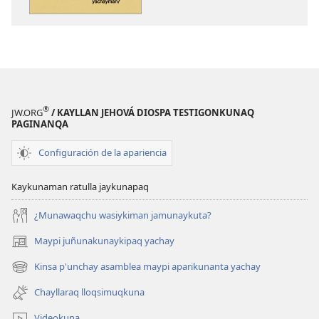
yachayman?
Bibliamanta
yachayman?
®
JW.ORG
/ KAYLLAN JEHOVÁ DIOSPA TESTIGONKUNAQ
PAGINANQA
Configuración de la apariencia
Kaykunaman ratulla jaykunapaq
¿Munawaqchu wasiykiman jamunaykuta?
Maypi juñunakunaykipaq yachay
(abre
una
Kinsa p'unchay asamblea maypi aparikunanta yachay
(abre
nueva
una
ventana)
Chayllaraq lloqsimuqkuna
nueva
ventana)
Videokuna