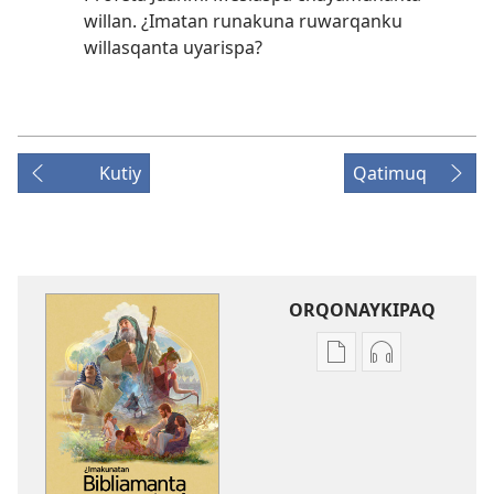
willan. ¿Imatan runakuna ruwarqanku
willasqanta uyarispa?
Kutiy
Qatimuq
ORQONAYKIPAQ
Kaypi
Kaypin
qelqakunatan
grabasqa
copiawaq
qelqakunata
¿Imakunatan
horqowaq
Bibliamanta
¿Imakunatan