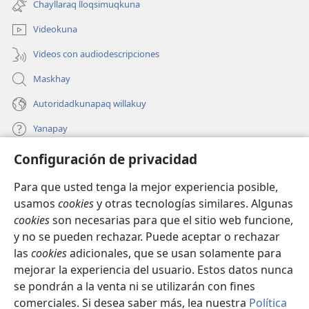
ventana)
Chayllaraq lloqsimuqkuna
nueva
ventana)
Videokuna
Videos con audiodescripciones
Maskhay
Autoridadkunapaq willakuy
Yanapay
Configuración de privacidad
Donacionta churanapaq
(abre
una
Para que usted tenga la mejor experiencia posible,
nueva
INTERNETPI QELQANCHISKUNA Watchtower™
usamos
cookies
y otras tecnologías similares. Algunas
(abre
ventana)
cookies
son necesarias para que el sitio web funcione,
una
®
JW Hub
nueva
y no se pueden rechazar. Puede aceptar o rechazar
(abre
ventana)
las
cookies
adicionales, que se usan solamente para
una
®
JW Library
nueva
mejorar la experiencia del usuario. Estos datos nunca
ventana)
se pondrán a la venta ni se utilizarán con fines
comerciales. Si desea saber más, lea nuestra
Política