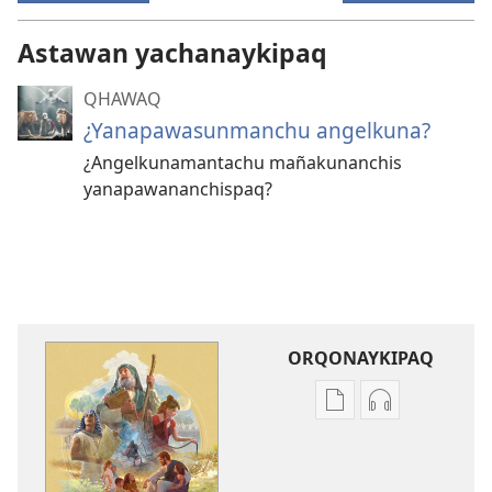
Astawan yachanaykipaq
QHAWAQ
¿Yanapawasunmanchu angelkuna?
¿Angelkunamantachu mañakunanchis
yanapawananchispaq?
ORQONAYKIPAQ
Kaypi
Kaypin
qelqakunatan
grabasqa
copiawaq
qelqakunata
¿Imakunatan
horqowaq