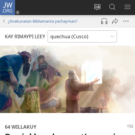
JW.ORG
Sutiykiwan
jaykuy
Direccionpi simi
JW.ORG
QH
(abre
akllay
nisqapi
ME
¿Imakunatan Bibliamanta yachayman?
una
maskhay
nueva
KAY RIMAYPI LEEY
ventana)
64 WILLAKUY