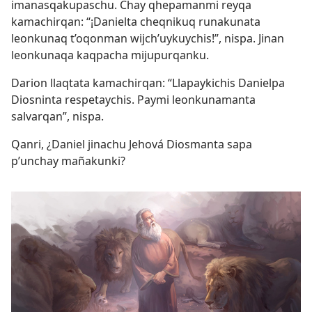
imanasqakupaschu. Chay qhepamanmi reyqa
kamachirqan: “¡Danielta cheqnikuq runakunata
leonkunaq t’oqonman wijch’uykuychis!”, nispa. Jinan
leonkunaqa kaqpacha mijupurqanku.
Darion llaqtata kamachirqan: “Llapaykichis Danielpa
Diosninta respetaychis. Paymi leonkunamanta
salvarqan”, nispa.
Qanri, ¿Daniel jinachu Jehová Diosmanta sapa
p’unchay mañakunki?