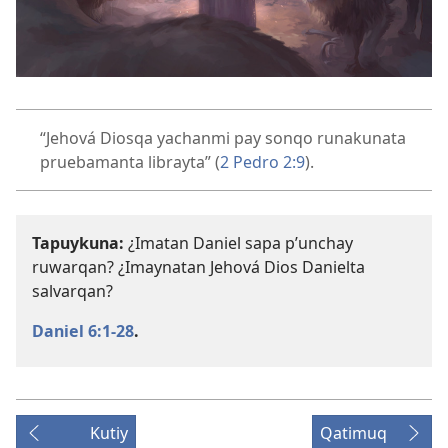
“Jehová Diosqa yachanmi pay sonqo runakunata
pruebamanta librayta” (
2 Pedro 2:9
).
Tapuykuna:
¿Imatan Daniel sapa p’unchay
ruwarqan? ¿Imaynatan Jehová Dios Danielta
salvarqan?
Daniel 6:1-28
.
Kutiy
Qatimuq