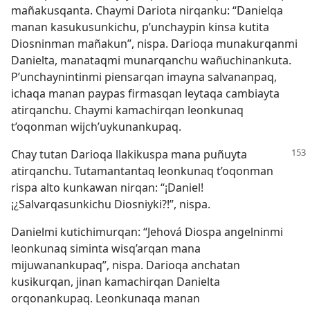
mañakusqanta. Chaymi Dariota nirqanku: “Danielqa
manan kasukusunkichu, p’unchaypin kinsa kutita
Diosninman mañakun”, nispa. Darioqa munakurqanmi
Danielta, manataqmi munarqanchu wañuchinankuta.
P’unchaynintinmi piensarqan imayna salvananpaq,
ichaqa manan paypas firmasqan leytaqa cambiayta
atirqanchu. Chaymi kamachirqan leonkunaq
t’oqonman wijch’uykunankupaq.
Chay tutan Darioqa llakikuspa mana puñuyta
atirqanchu. Tutamantantaq leonkunaq t’oqonman
rispa alto kunkawan nirqan: “¡Daniel!
¡¿Salvarqasunkichu Diosniyki?!”, nispa.
Danielmi kutichimurqan: “Jehová Diospa angelninmi
leonkunaq siminta wisq’arqan mana
mijuwanankupaq”, nispa. Darioqa anchatan
kusikurqan, jinan kamachirqan Danielta
orqonankupaq. Leonkunaqa manan