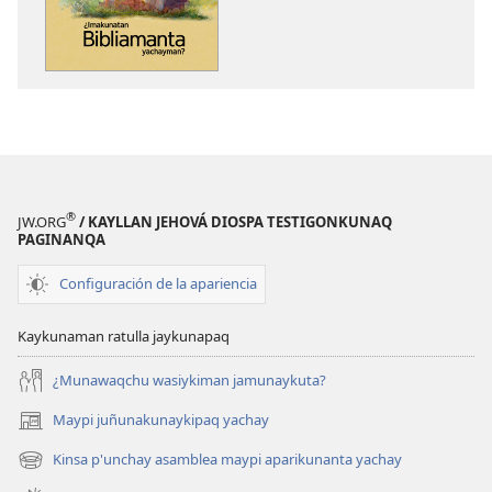
Bibliamanta
¿Imakunatan
yachayman?
Bibliamanta
yachayman?
®
JW.ORG
/ KAYLLAN JEHOVÁ DIOSPA TESTIGONKUNAQ
PAGINANQA
Configuración de la apariencia
Kaykunaman ratulla jaykunapaq
¿Munawaqchu wasiykiman jamunaykuta?
Maypi juñunakunaykipaq yachay
(abre
una
Kinsa p'unchay asamblea maypi aparikunanta yachay
(abre
nueva
una