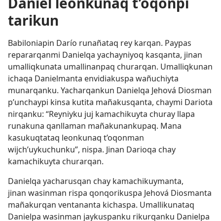
Daniel leonkunaq t’oqonpi
tarikun
Babiloniapin Darío runañataq rey karqan. Paypas
repararqanmi Danielqa yachayniyoq kasqanta, jinan
umalliqkunata umallinanpaq churarqan. Umalliqkunan
ichaqa Danielmanta envidiakuspa wañuchiyta
munarqanku. Yacharqankun Danielqa Jehová Diosman
p’unchaypi kinsa kutita mañakusqanta, chaymi Dariota
nirqanku: “Reyniyku juj kamachikuyta churay llapa
runakuna qanllaman mañakunankupaq. Mana
kasukuqtataq leonkunaq t’oqonman
wijch’uykuchunku”, nispa. Jinan Darioqa chay
kamachikuyta churarqan.
Danielqa yacharusqan chay kamachikuymanta,
jinan wasinman rispa qonqorikuspa Jehová Diosmanta
mañakurqan ventananta kichaspa. Umallikunataq
Danielpa wasinman jaykuspanku rikurqanku Danielpa