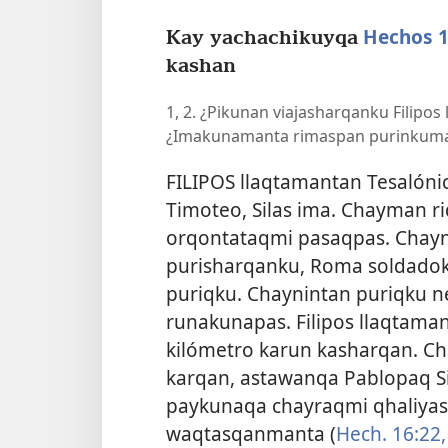
Hechos 1
Kay yachachikuyqa
kashan
1, 2. ¿Pikunan viajasharqanku Filipos
¿Imakunamanta rimaspan purinkum
FILIPOS llaqtamantan Tesalóni
Timoteo, Silas ima. Chayman r
orqontataqmi pasaqpas. Chayn
purisharqanku, Roma soldadok
puriqku. Chaynintan puriqku 
runakunapas. Filipos llaqtama
kilómetro karun kasharqan. C
karqan, astawanqa Pablopaq S
paykunaqa chayraqmi qhaliyash
waqtasqanmanta (
Hech. 16:22,