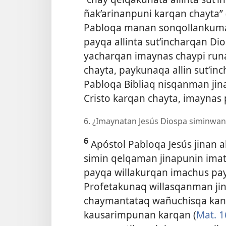
ñak’arinanpuni karqan chayta” 
Pabloqa manan sonqollankum
payqa allinta sut’incharqan Dio
yacharqan imaynas chaypi run
chayta, paykunaqa allin sut’in
Pabloqa Bibliaq nisqanman jina
Cristo karqan chayta, imaynas
6. ¿Imaynatan Jesús Diospa siminwa
6
Apóstol Pabloqa Jesús jinan a
simin qelqaman jinapunin ima
payqa willakurqan imachus pa
Profetakunaq willasqanman jin
chaymantataq wañuchisqa kan
kausarimpunan karqan (
Mat. 1