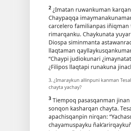
2
¿Imatan ruwankuman karqan 
Chaypaqqa imaymanakunamanta 
carcelero familianpas iñiqma
rimarqanku. Chaykunata yuyari
Diospa siminmanta astawanraq
llaqtaman qayllaykusqankuman
“Chaypi judiokunari ¿imaynatat
¿Filipos llaqtapi runakuna jina
3. ¿Imaraykun allinpuni kanman Tesa
chayta yachay?
3
Tiempoq pasasqanman jinan a
sonqon kasharqan chayta. Tesa
apachisqanpin nirqan: “Yachasqa
chayamuspayku ñak’arirqaykuñ