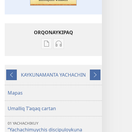
ORQONAYKIPAQ
Kaypi
Kaypin
qelqakunatan
grabasqa
copiawaq
qelqakunata
Diospa
horqowaq
KAYKUNAMANTA YACHACHIN
gobiernonmanta
Diospa
Kutiy
Qatimuq
“allintapuni
gobiernonmanta
willasun”
“allintapuni
Mapas
willasun”
Umalliq T’aqaq cartan
01 YACHACHIKUY
“Yachachimuychis discipuloykuna