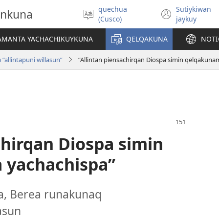
quechua
Sutiykiwan
onkuna
Simita
(abre
(Cusco)
jaykuy
akllay
una
nueva
IAMANTA YACHACHIKUYKUNA
QELQAKUNA
NOTI
ventan
allintapuni willasun”
“Allintan piensachirqan Diospa simin qelqakun
chirqan Diospa simin
 yachachispa”
a, Berea runakunaq
asun