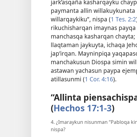
jark’asqaña kasharqayku chayp
paymanta allin willakuykuna
willarqaykiku”, nispa (
1 Tes. 2:2
rikuchisharqan imaynas
payqa 
manchasqa kasharqan chayta; 
llaqtaman jaykuyta, ichaqa Je
jap’irqan. Mayninpiqa yaqapas
manchakusun Diospa simin will
astawan yachasun paypa ejemp
atillasunmi (
1 Cor. 4:16
).
“Allinta piensachispa
(
Hechos 17:1-3
)
4. ¿Imaraykun nisunman “Pabloqa kin
nispa?