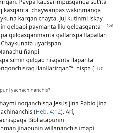
irqan. Paypa kausarimpusqanqa sut’ita
aq kasqanta, chaywanpas wakinmanqa
aykuna karqan chayta. Juj kutinmi iskay
in qelqapi paymanta lliu qelqasqanta
spa qelqasqanmanta qallarispa llapallan
 Chaykunata uyarispan
¿Manachu ñanpi
pa simin qelqaq nisqanta llapanta
qonchisraq llanllarirqan?”, nispa (
Luc.
apuni yachachinanchis?
haymi noqanchisqa Jesús jina Pablo jina
achinanchis (
Heb. 4:12
). Arí,
chispaqa Bibliatapunin
anman jinapunin willananchis imapi