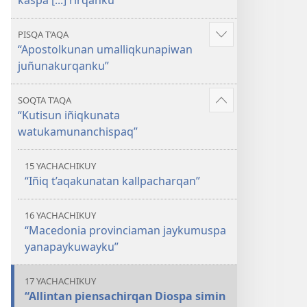
kaspa [...] rirqanku”
PISQA T’AQA
Mostrar
“Apostolkunan umalliqkunapiwan
más
juñunakurqanku”
SOQTA T’AQA
Mostrar
“Kutisun iñiqkunata
más
watukamunanchispaq”
15 YACHACHIKUY
“Iñiq t’aqakunatan kallpacharqan”
16 YACHACHIKUY
“Macedonia provinciaman jaykumuspa
yanapaykuwayku”
17 YACHACHIKUY
“Allintan piensachirqan Diospa simin