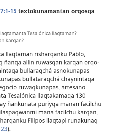
7:1-15
textokunamantan orqosqa
 llaqtamanta Tesalónica llaqtaman?
an karqan?
ca llaqtaman risharqanku Pablo,
iq ñanqa allin ruwasqan karqan orqo-
intaqa bullaraqchá asnokunapas
unapas bullataraqchá chaynintaqa
negocio ruwaqkunapas, artesano
nta Tesalónica llaqtakamaqa 130
hay ñankunata puriyqa manan facilchu
ilaspaqwanmi mana facilchu karqan,
arqanku Filipos llaqtapi runakunaq
 23
).