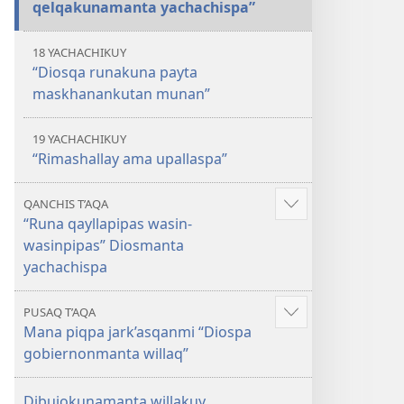
qelqakunamanta yachachispa”
18 YACHACHIKUY
“Diosqa runakuna payta
maskhanankutan munan”
19 YACHACHIKUY
“Rimashallay ama upallaspa”
QANCHIS T’AQA
Mostrar
“Runa qayllapipas wasin-
más
wasinpipas” Diosmanta
yachachispa
PUSAQ T’AQA
Mostrar
Mana piqpa jark’asqanmi “Diospa
más
gobiernonmanta willaq”
Dibujokunamanta willakuy