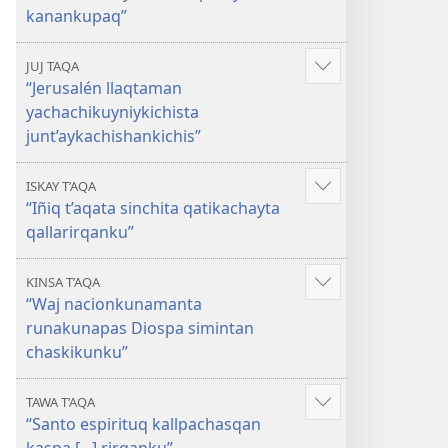
kanankupaq”
JUJ TAQA
Mostrar
“Jerusalén llaqtaman
más
yachachikuyniykichista
junt’aykachishankichis”
ISKAY T’AQA
Mostrar
“Iñiq t’aqata sinchita qatikachayta
más
qallarirqanku”
KINSA T’AQA
Mostrar
“Waj nacionkunamanta
más
runakunapas Diospa simintan
chaskikunku”
TAWA T’AQA
Mostrar
“Santo espirituq kallpachasqan
más