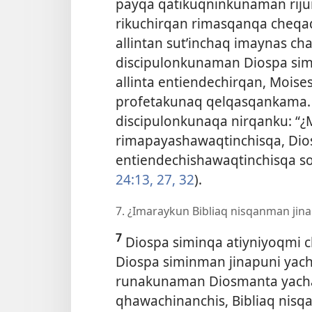
payqa qatikuqninkunaman rijur
rikuchirqan rimasqanqa cheq
allintan sut’inchaq imaynas ch
discipulonkunaman
Diospa sim
allinta entiendechirqan, Moise
profetakunaq qelqasqankama.
discipulonkunaqa nirqanku: “
rimapayashawaqtinchisqa, Dios
entiendechishawaqtinchisqa son
24:13,
27,
32
).
7. ¿Imaraykun Bibliaq nisqanman jin
7
Diospa siminqa atiyniyoqmi c
Diospa siminman jinapuni yach
runakunaman Diosmanta yacha
qhawachinanchis, Bibliaq nisq