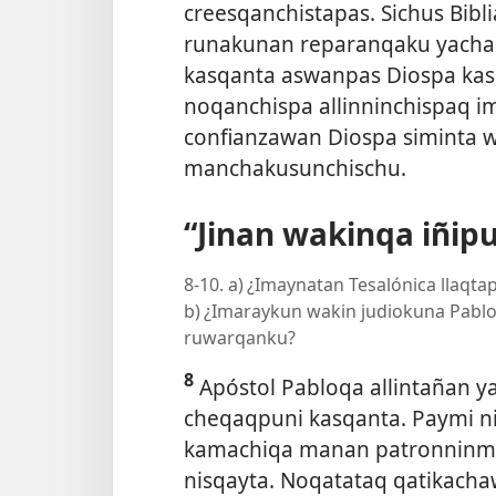
creesqanchistapas. Sichus Bibl
runakunan reparanqaku yacha
kasqanta aswanpas Diospa kas
noqanchispa allinninchispaq i
confianzawan Diospa siminta w
manchakusunchischu.
“Jinan wakinqa iñip
8-10. a) ¿Imaynatan Tesalónica llaqt
b) ¿Imaraykun wakin judiokuna Pablo
ruwarqanku?
8
Apóstol Pabloqa allintañan 
cheqaqpuni kasqanta. Paymi n
kamachiqa manan patronninm
nisqayta. Noqatataq qatikach