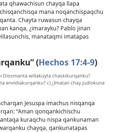
iata qhawachisun chayqa llapa
chisqanchisqa mana noqanchispaqchu
qanta. Chayta ruwasun chayqa
man kanqa, ¿imarayku? Pablo jinan
illasunchis, manataqmi imatapas
urqanku” (
Hechos 17:4-9
)
api Diosmanta willakuyta chaskikurqanku?
ta envidiakurqanku? c) ¿Imatan chay judiokuna
yacharqan Jesuspa imachus nisqanqa
irqan: “Aman qonqankichischu
antaqa kuraqchu nispa qankunaman
awarqanku chayqa, qankunatapas