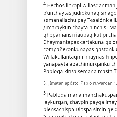
4
Hechos libropi willasqanman 
p’unchaytas judiokunaq sinago
semanallachu pay Tesalónica l
¿Imaraykun chayta ninchis? Ma
qhepamansi ñaupaq kutipi cha
Chaymantapas cartakuna qelqa
compañeronkunapas gastonkup
Willakullantaqmi imaynas Filipo
yanapayta apachimurqanku cha
Pabloqa kinsa semana masta Te
5. ¿Imatan apóstol Pablo ruwarqan
5
Pabloqa mana manchakuspan 
jaykurqan, chaypin payqa imayn
piensachispa Diospa simin qe
“chay qelqakunata allinta sut’