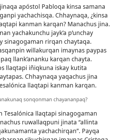
jinaqa apóstol Pabloqa kinsa samana
ganpi yachachisqa. Chhaynaqa, ¿kinsa
laqtapi kanman karqan? Manachus jina.
nan yachakunchu jayk’a p’unchay
y sinagogaman rirqan chaytaqa.
sqanpin willakurqan imaynas paypas
aq llank’ananku karqan chayta.
s llaqtapi iñiqkuna iskay kutita
ytapas. Chhaynaqa yaqachus jina
salónica llaqtapi kanman karqan.
 runakunaq sonqonman chayananpaq?
Tesalónica llaqtapi sinagogaman
achus ruwallaqpuni jinata “allinta
lqakunamanta yachachirqan”. Payqa
inchaspan rikuchirqan imaynas Cristoqa