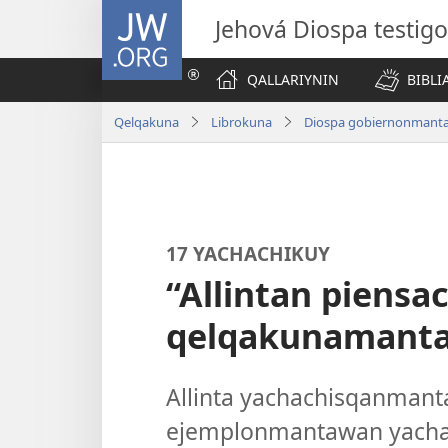
JW.ORG
Jehová Diospa testig
QALLARIYNIN
BIBL
Qelqakuna
Librokuna
Diospa gobiernonmanta “
17 YACHACHIKUY
“Allintan piensa
qelqakunamanta
Allinta yachachisqanmant
ejemplonmantawan yach