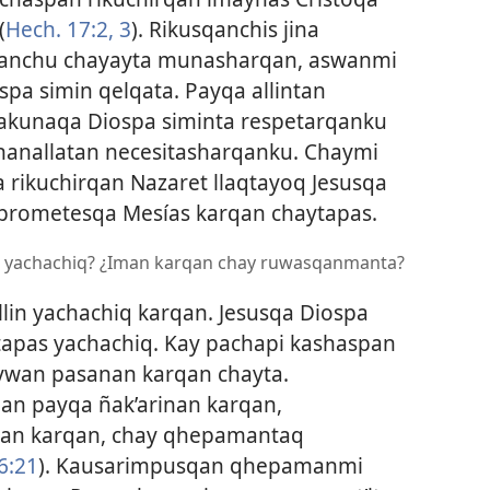
(
Hech. 17:2, 3
). Rikusqanchis jina
anchu chayayta munasharqan, aswanmi
spa simin qelqata. Payqa allintan
akunaqa Diospa siminta respetarqanku
chanallatan necesitasharqanku. Chaymi
 rikuchirqan Nazaret llaqtayoq Jesusqa
 prometesqa Mesías karqan chaytapas.
n yachachiq? ¿Iman karqan chay ruwasqanmanta?
llin yachachiq karqan. Jesusqa Diospa
tapas yachachiq. Kay pachapi kashaspan
ywan pasanan karqan chayta.
an payqa ñak’arinan karqan,
an karqan, chay qhepamantaq
6:21
). Kausarimpusqan qhepamanmi