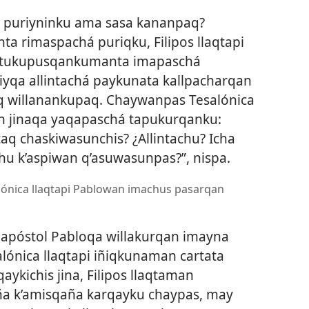
puriyninku ama sasa kananpaq?
rimaspachá puriqku, Filipos llaqtapi
n tukupusqankumanta imapaschá
yqa allintachá paykunata kallpacharqan
 willanankupaq. Chaywanpas Tesalónica
 jinaqa yaqapaschá tapukurqanku:
aq chaskiwasunchis? ¿Allintachu? Icha
chu k’aspiwan q’asuwasunpas?”, nispa.
lónica llaqtapi Pablowan imachus pasarqan
póstol Pabloqa willakurqan imayna
lónica llaqtapi iñiqkunaman cartata
ykichis jina, Filipos llaqtaman
a k’amisqaña karqayku chaypas, may