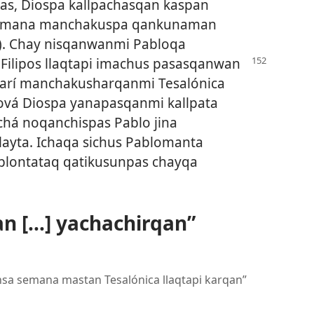
as, Diospa kallpachasqan kaspan
ta mana manchakuspa qankunaman
). Chay nisqanwanmi Pabloqa
Filipos llaqtapi imachus pasasqanwan
arí manchakusharqanmi Tesalónica
hová Diospa yanapasqanmi kallpata
chá noqanchispas Pablo jina
ayta. Ichaqa sichus Pablomanta
lontataq qatikusunpas chayqa
n [...] yachachirqan”
sa semana mastan Tesalónica llaqtapi karqan”