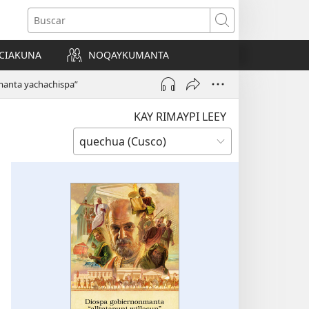
Buscar
CIAKUNA
NOQAYKUMANTA
a)
amanta yachachispa”
KAY RIMAYPI LEEY