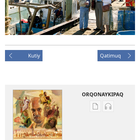
Kutiy
Qatimuq
ORQONAYKIPAQ
Kaypi
Kaypin
qelqakunatan
grabasqa
copiawaq
qelqakunata
Diospa
horqowaq
gobiernonmanta
Diospa