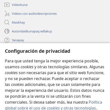
ventana)
Videokuna
Videos con audiodescripciones
Maskhay
Autoridadkunapaq willakuy
Yanapay
Configuración de privacidad
Donacionta churanapaq
(abre
una
Para que usted tenga la mejor experiencia posible,
nueva
INTERNETPI QELQANCHISKUNA Watchtower™
usamos
cookies
y otras tecnologías similares. Algunas
(abre
ventana)
cookies
son necesarias para que el sitio web funcione,
una
®
JW Hub
nueva
y no se pueden rechazar. Puede aceptar o rechazar
(abre
ventana)
una
las
cookies
adicionales, que se usan solamente para
®
JW Library
nueva
mejorar la experiencia del usuario. Estos datos nunca
ventana)
se pondrán a la venta ni se utilizarán con fines
comerciales. Si desea saber más, lea nuestra
Política
global sobre el uso de
cookies
y otras tecnologías
.