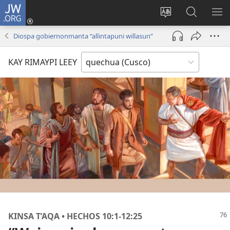
JW.ORG
Sutiykiwan
jaykuy
Direccionpi simi
JW.ORG
QH
(abre
akllay
nisqapi
ME
Diospa gobiernonmanta “allintapuni willasun”
una
maskhay
nueva
KAY RIMAYPI LEEY
ventana)
KINSA T’AQA • HECHOS 10:1-12:25