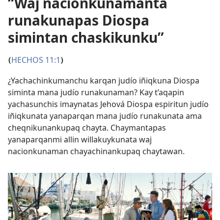
“Waj nacionkunamanta
runakunapas Diospa
simintan chaskikunku”
HECHOS 11:1
(
)
¿Yachachinkumanchu karqan judío iñiqkuna Diospa
siminta mana judío runakunaman? Kay t’aqapin
yachasunchis imaynatas Jehová Diospa espiritun judío
iñiqkunata yanaparqan mana judío runakunata ama
cheqnikunankupaq chayta. Chaymantapas
yanaparqanmi allin willakuykunata waj
nacionkunaman chayachinankupaq chaytawan.