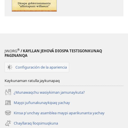
“allintapuni
gobiernonma
willasun”
“allintapuni
willasun”
®
JW.ORG
/ KAYLLAN JEHOVÁ DIOSPA TESTIGONKUNAQ
PAGINANQA
Configuración de la apariencia
Kaykunaman ratulla jaykunapaq
¿Munawaqchu wasiykiman jamunaykuta?
Maypi juñunakunaykipaq yachay
(abre
una
Kinsa p'unchay asamblea maypi aparikunanta yachay
(abre
nueva
una
ventana)
Chayllaraq lloqsimuqkuna
nueva