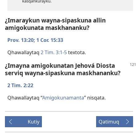
kasqankurayku.
¿Imaraykun wayna-sipaskuna allin
amigokunata maskhananku?
Prov. 13:20;
1 Cor. 15:33
Qhawallaytaq
2 Tim. 3:​1-5
textota.
¿Imayna amigokunatan Jehová Diosta
serviq wayna-sipaskuna maskhananku?
2 Tim. 2:22
Qhawallaytaq “
Amigokunamanta
” nisqata.
Kutiy
Qatimuq