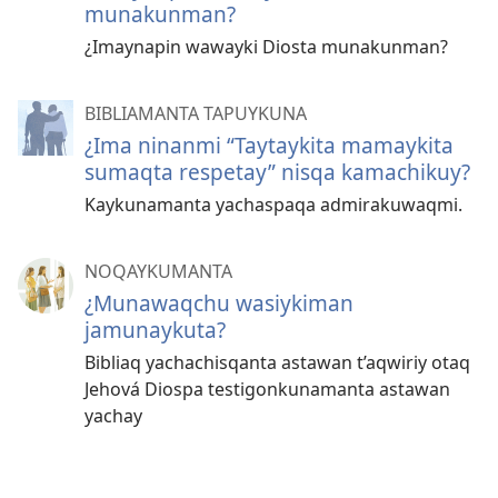
munakunman?
¿Imaynapin wawayki Diosta munakunman?
BIBLIAMANTA TAPUYKUNA
¿Ima ninanmi “Taytaykita mamaykita
sumaqta respetay” nisqa kamachikuy?
Kaykunamanta yachaspaqa admirakuwaqmi.
NOQAYKUMANTA
¿Munawaqchu wasiykiman
jamunaykuta?
Bibliaq yachachisqanta astawan t’aqwiriy otaq
Jehová Diospa testigonkunamanta astawan
yachay