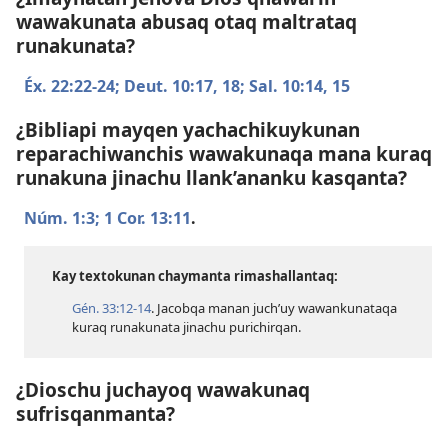
wawakunata abusaq otaq maltrataq
runakunata?
Éx. 22:​22-24;
Deut. 10:​17, 18;
Sal. 10:​14, 15
¿Bibliapi mayqen yachachikuykunan
reparachiwanchis wawakunaqa mana kuraq
runakuna jinachu llank’ananku kasqanta?
Núm. 1:3;
1 Cor. 13:11
.
Kay textokunan chaymanta rimashallantaq:
Gén. 33:​12-14
. Jacobqa manan juch’uy wawankunataqa
kuraq runakunata jinachu purichirqan.
¿Dioschu juchayoq wawakunaq
sufrisqanmanta?