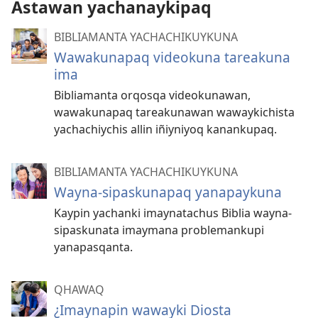
Astawan yachanaykipaq
BIBLIAMANTA YACHACHIKUYKUNA
Wawakunapaq videokuna tareakuna
ima
Bibliamanta orqosqa videokunawan,
wawakunapaq tareakunawan wawaykichista
yachachiychis allin iñiyniyoq kanankupaq.
BIBLIAMANTA YACHACHIKUYKUNA
Wayna-sipaskunapaq yanapaykuna
Kaypin yachanki imaynatachus Biblia wayna-
sipaskunata imaymana problemankupi
yanapasqanta.
QHAWAQ
¿Imaynapin wawayki Diosta