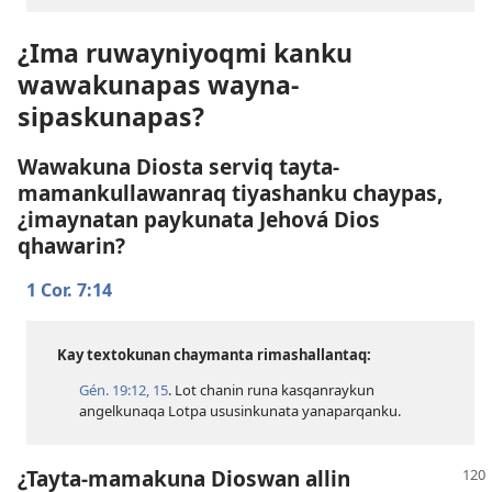
¿Ima ruwayniyoqmi kanku
wawakunapas wayna-
sipaskunapas?
Wawakuna Diosta serviq tayta-
mamankullawanraq tiyashanku chaypas,
¿imaynatan paykunata Jehová Dios
qhawarin?
1 Cor. 7:14
Kay textokunan chaymanta rimashallantaq:
Gén. 19:​12,
15
. Lot chanin runa kasqanraykun
angelkunaqa Lotpa ususinkunata yanaparqanku.
¿Tayta-mamakuna Dioswan allin