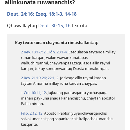
allinkunata ruwananchis?
Deut. 24:16;
Ezeq. 18:​1-3,
14-18
Qhawallaytaq
Deut. 30:​15, 16
textota.
Kay textokunan chaymanta rimashallantaq:
2 Rey. 18:​1-7;
2 Crón. 28:​1-4
. Ezequiaspa taytanqa millay
runan karqan, wakin wawankunatapas
wañuchirqanmi, chaywanpas Ezequiasqa allin reymi
karqan, tukuy sonqonwantaq Diosta munakurqan.
2 Rey. 21:​19-26;
22:​1, 2
. Josiasqa allin reymi karqan
taytan Amonña millay runa karqan chaypas.
1 Cor. 10:​11, 12
. Jujkunaq pantasqanta yachaspaqa
manan paykuna jinaqa kananchischu, chaytan apóstol
Pablo nirqan.
Filip. 2:​12, 13
. Apóstol Pablon yuyarichiwarqanchis
salvakunanchispaq sapankanchis kallpachakunanchis
kasqanta.