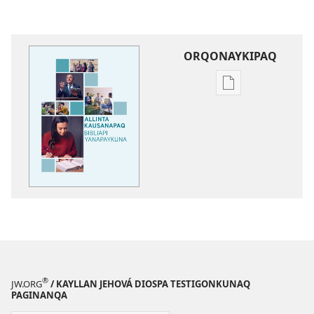
ORQONAYKIPAQ
Kaypi
qelqakunatan
copiawaq
Allinta
kausanapaq
Bibliapi
yanapaykuna
®
JW.ORG
/ KAYLLAN JEHOVÁ DIOSPA TESTIGONKUNAQ
PAGINANQA