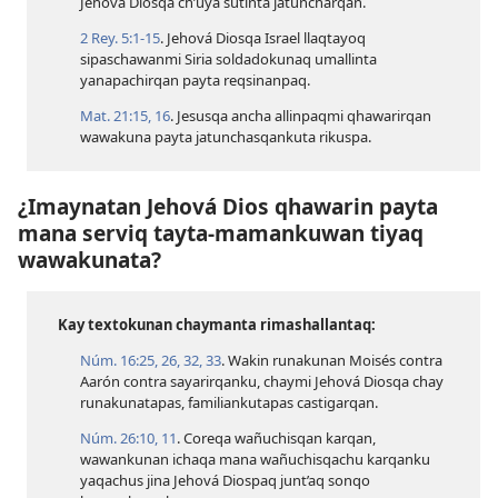
Jehová Diosqa ch’uya sutinta jatuncharqan.
2 Rey. 5:​1-15
. Jehová Diosqa Israel llaqtayoq
sipaschawanmi Siria soldadokunaq umallinta
yanapachirqan payta reqsinanpaq.
Mat. 21:​15, 16
. Jesusqa ancha allinpaqmi qhawarirqan
wawakuna payta jatunchasqankuta rikuspa.
¿Imaynatan Jehová Dios qhawarin payta
mana serviq tayta-mamankuwan tiyaq
wawakunata?
Kay textokunan chaymanta rimashallantaq:
Núm. 16:​25, 26,
32, 33
. Wakin runakunan Moisés contra
Aarón contra sayarirqanku, chaymi Jehová Diosqa chay
runakunatapas, familiankutapas castigarqan.
Núm. 26:​10, 11
. Coreqa wañuchisqan karqan,
wawankunan ichaqa mana wañuchisqachu karqanku
yaqachus jina Jehová Diospaq junt’aq sonqo