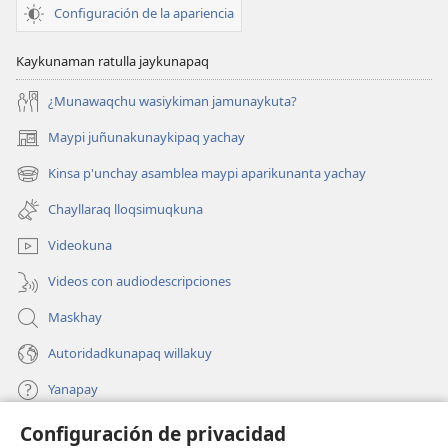
Configuración de la apariencia
Kaykunaman ratulla jaykunapaq
¿Munawaqchu wasiykiman jamunaykuta?
Maypi juñunakunaykipaq yachay
(abre
una
Kinsa p'unchay asamblea maypi aparikunanta yachay
(abre
nueva
una
ventana)
Chayllaraq lloqsimuqkuna
nueva
ventana)
Videokuna
Videos con audiodescripciones
Maskhay
Autoridadkunapaq willakuy
Yanapay
Configuración de privacidad
Donacionta churanapaq