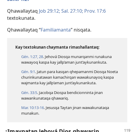
Qhawallaytaq
Job 29:12;
Sal. 27:10;
Prov. 17:6
textokunata.
Qhawallaytaq “
Familiamanta
” nisqata.
Kay textokunan chaymanta rimashallantaq:
Gén. 1:​27, 28
. Jehová Diosqa munarqanmi runakuna
wawayoq kaspa kay jallp’aman junt’aykunankuta.
Gén. 9:1
. Jatun para kasqan qhepamanmi Diosqa Noeta
churinkunatawan kamachirqan wawakunayoq kaspa
wajmanta kay jallp’aman junt’aykunankuta.
Gén. 33:5
. Jacobqa Diospa bendicionninta jinan
wawankunataqa qhawariq.
Mar. 10:​13-16
. Jesusqa Taytan jinan wawakunataqa
munakun.
¿Imaynatan Jehová Dios qhawarin