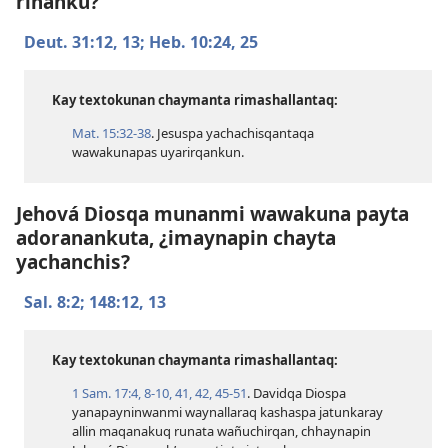
rinanku?
Deut. 31:​12, 13;
Heb. 10:​24, 25
Kay textokunan chaymanta rimashallantaq:
Mat. 15:​32-38
. Jesuspa yachachisqantaqa
wawakunapas uyarirqankun.
Jehová Diosqa munanmi wawakuna payta
adoranankuta, ¿imaynapin chayta
yachanchis?
Sal. 8:2;
148:​12, 13
Kay textokunan chaymanta rimashallantaq:
1 Sam. 17:​4,
8-10,
41, 42,
45-51
. Davidqa Diospa
yanapayninwanmi waynallaraq kashaspa jatunkaray
allin maqanakuq runata wañuchirqan, chhaynapin