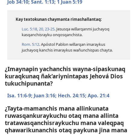
Job 34:10;
Sant. 1:13;
1 Juan 5:19
Kay textokunan chaymanta rimashallantaq:
Luc. 5:​18,
20,
23-25
. Jesusqa willarqanmi juchayoq
kasqanchisrayku onqosqanchista.
Rom. 5:12
. Apóstol Pablon willarqan imaraykus
juchayoq kanchis imaraykus wañunchispas chayta.
¿Imaynapin yachanchis wayna-sipaskunaq
kuraqkunaq ñak’ariynintapas Jehová Dios
tukuchipunanta?
Isa. 11:​6-9;
Juan 3:16;
Hech. 24:15;
Apo. 21:4
¿Tayta-mamanchis mana allinkunata
ruwasqankuraykuchu otaq mana allinta
tratawasqanchisraykuchu mana valeqpaq
qhawarikunanchis otaq paykuna jina mana