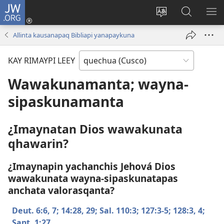
JW.ORG
Sutiykiwan
jaykuy
Direccionpi simi
JW.ORG
QH
(abre
akllay
nisqapi
ME
Allinta kausanapaq Bibliapi yanapaykuna
una
maskhay
nueva
KAY RIMAYPI LEEY
ventana)
Wawakunamanta; wayna-
sipaskunamanta
¿Imaynatan Dios wawakunata
qhawarin?
¿Imaynapin yachanchis Jehová Dios
wawakunata wayna-sipaskunatapas
anchata valorasqanta?
Deut. 6:​6, 7;
14:​28, 29;
Sal. 110:3;
127:​3-5;
128:​3, 4;
Sant. 1:27