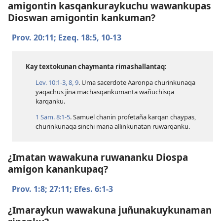
amigontin kasqankuraykuchu wawankupas
Dioswan amigontin kankuman?
Prov. 20:11;
Ezeq. 18:​5,
10-13
Kay textokunan chaymanta rimashallantaq:
Lev. 10:​1-3,
8, 9
. Uma sacerdote Aaronpa churinkunaqa
yaqachus jina machasqankumanta wañuchisqa
karqanku.
1 Sam. 8:​1-5
. Samuel chanin profetaña karqan chaypas,
churinkunaqa sinchi mana allinkunatan ruwarqanku.
¿Imatan wawakuna ruwananku Diospa
amigon kanankupaq?
Prov. 1:8;
27:11;
Efes. 6:​1-3
¿Imaraykun wawakuna juñunakuykunaman