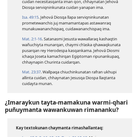
cuidan necesitasqanta iman qon, chhaynatan Jehová
Diosqa serviqninkunata cuidan yanapan ima.
Isa. 49:15
. Jehová Diosqa llapa serviqninkunatan
prometewanchis juj mamamantapas astawanraq
munakuwananchispaq, cuidawananchispaq ima.
Mat. 2:​1-16
. Satanasmi Jesusta wawallaraq kashaqtin
wañuchiyta munarqan, chaymi ch’aska qhawaqkunata
pusarqan rey Herodespa kasqankama. Jehová Diosmi
ichaqa Joseta kamachirqan Egiptoman ripunankupaq,
chhaynapin Churinta cuidarqan.
Mat. 23:37
. Wallpaqa chiuchinkunatan rafran ukhupi
allinta cuidan, chhaynatan Jesusqa Diospa llaqtanta
cuidayta munan.
¿Imaraykun tayta-mamakuna warmi-qhari
puñuymanta wawankuwan rimananku?
Kay textokunan chaymanta rimashallantaq: