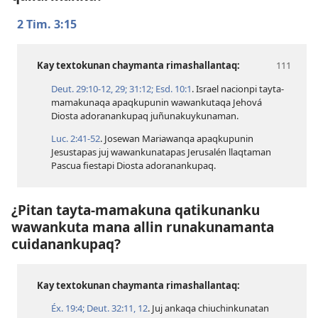
2 Tim. 3:15
Kay textokunan chaymanta rimashallantaq:
Deut. 29:​10-12,
29;
31:12;
Esd. 10:1
. Israel nacionpi tayta-
mamakunaqa apaqkupunin wawankutaqa Jehová
Diosta adoranankupaq juñunakuykunaman.
Luc. 2:​41-52
. Josewan Mariawanqa apaqkupunin
Jesustapas juj wawankunatapas Jerusalén llaqtaman
Pascua fiestapi Diosta adoranankupaq.
¿Pitan tayta-mamakuna qatikunanku
wawankuta mana allin runakunamanta
cuidanankupaq?
Kay textokunan chaymanta rimashallantaq:
Éx. 19:4;
Deut. 32:​11, 12
. Juj ankaqa chiuchinkunatan