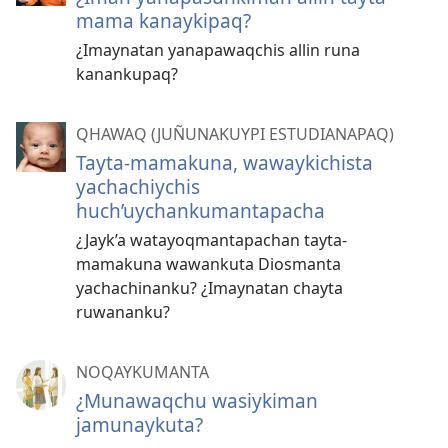
mama kanaykipaq?
¿Imaynatan yanapawaqchis allin runa
kanankupaq?
QHAWAQ (JUÑUNAKUYPI ESTUDIANAPAQ)
Tayta-mamakuna, wawaykichista
yachachiychis
huch’uychankumantapacha
¿Jayk’a watayoqmantapachan tayta-
mamakuna wawankuta Diosmanta
yachachinanku? ¿Imaynatan chayta
ruwananku?
NOQAYKUMANTA
¿Munawaqchu wasiykiman
jamunaykuta?