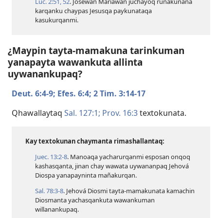
Luc. 2:​51, 52
. Josewan Mariawan juchayoq runakunaña
karqanku chaypas Jesusqa paykunataqa
kasukurqanmi.
¿Maypin tayta-mamakuna tarinkuman
yanapayta wawankuta allinta
uywanankupaq?
Deut. 6:​4-9;
Efes. 6:4;
2 Tim. 3:​14-17
Qhawallaytaq
Sal. 127:1;
Prov. 16:3
textokunata.
Kay textokunan chaymanta rimashallantaq:
Juec. 13:​2-8
. Manoaqa yacharurqanmi esposan onqoq
kashasqanta, jinan chay wawata uywananpaq Jehová
Diospa yanapayninta mañakurqan.
Sal. 78:​3-8
. Jehová Diosmi tayta-mamakunata kamachin
Diosmanta yachasqankuta wawankuman
willanankupaq.