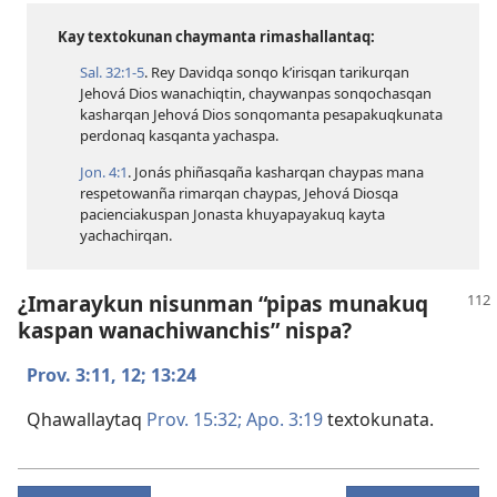
Kay textokunan chaymanta rimashallantaq:
Sal. 32:​1-5
. Rey Davidqa sonqo k’irisqan tarikurqan
Jehová Dios wanachiqtin, chaywanpas sonqochasqan
kasharqan Jehová Dios sonqomanta pesapakuqkunata
perdonaq kasqanta yachaspa.
Jon. 4:1
. Jonás phiñasqaña kasharqan chaypas mana
respetowanña rimarqan chaypas, Jehová Diosqa
pacienciakuspan Jonasta khuyapayakuq kayta
yachachirqan.
¿Imaraykun nisunman “pipas munakuq
kaspan wanachiwanchis” nispa?
Prov. 3:​11, 12;
13:24
Qhawallaytaq
Prov. 15:32;
Apo. 3:19
textokunata.