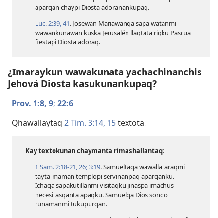
aparqan chaypi Diosta adoranankupaq.
Luc. 2:​39,
41
. Josewan Mariawanqa sapa watanmi
wawankunawan kuska Jerusalén llaqtata riqku Pascua
fiestapi Diosta adoraq.
¿Imaraykun wawakunata yachachinanchis
Jehová Diosta kasukunankupaq?
Prov. 1:​8, 9;
22:6
Qhawallaytaq
2 Tim. 3:​14, 15
textota.
Kay textokunan chaymanta rimashallantaq:
1 Sam. 2:​18-21,
26;
3:19
. Samueltaqa wawallataraqmi
tayta-maman templopi servinanpaq aparqanku.
Ichaqa sapakutillanmi visitaqku jinaspa imachus
necesitasqanta apaqku. Samuelqa Dios sonqo
runamanmi tukupurqan.