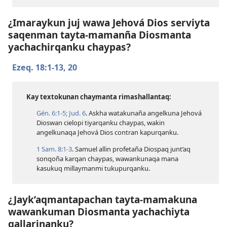
¿Imaraykun juj wawa Jehová Dios serviyta
saqenman tayta-mamanña Diosmanta
yachachirqanku chaypas?
Ezeq. 18:​1-13,
20
Kay textokunan chaymanta rimashallantaq:
Gén. 6:​1-5;
Jud. 6
. Askha watakunaña angelkuna Jehová
Dioswan cielopi tiyarqanku chaypas, wakin
angelkunaqa Jehová Dios contran kapurqanku.
1 Sam. 8:​1-3
. Samuel allin profetaña Diospaq junt’aq
sonqoña karqan chaypas, wawankunaqa mana
kasukuq millaymanmi tukupurqanku.
¿Jayk’aqmantapachan tayta-mamakuna
wawankuman Diosmanta yachachiyta
qallarinanku?