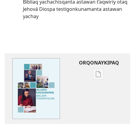
Bibliaq yachachisqanta astawan t’aqwiriy otaq
Jehová Diospa testigonkunamanta astawan
yachay
ORQONAYKIPAQ
Kaypi
qelqakunatan
copiawaq
Allinta
kausanapaq
Bibliapi
yanapaykuna