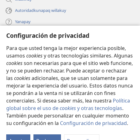
Autoridadkunapaq willakuy
Yanapay
Configuración de privacidad
Donacionta churanapaq
(abre
una
Para que usted tenga la mejor experiencia posible,
nueva
INTERNETPI QELQANCHISKUNA Watchtower™
usamos
cookies
y otras tecnologías similares. Algunas
(abre
ventana)
cookies
son necesarias para que el sitio web funcione,
una
®
JW Hub
nueva
y no se pueden rechazar. Puede aceptar o rechazar
(abre
ventana)
las
cookies
adicionales, que se usan solamente para
una
®
JW Library
nueva
mejorar la experiencia del usuario. Estos datos nunca
ventana)
se pondrán a la venta ni se utilizarán con fines
comerciales. Si desea saber más, lea nuestra
Política
global sobre el uso de
cookies
y otras tecnologías
.
Copyright
© 2026 Watch Tower Bible and Tract Society of Pennsylvania.
También puede personalizar en cualquier momento
IMATAN RUWAWAQ IMATAN MANA
|
DATOSKUNATA
su configuración en la
Configuración de privacidad
.
Mo
WAQAYCHASQAYKUMANTA
|
CONFIGURACIÓN DE PRIVACIDAD
ín