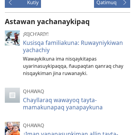
Kutiy
Qatimuq
Astawan yachanaykipaq
¡RIJCH’ARIY!
Kusisqa familiakuna: Ruwayniykiwan
yachachiy
Wawaykikuna ima nisqaykitapas
uyarinasuykipaqqa, ñaupaqtan qanraq chay
nisqaykiman jina ruwanayki.
QHAWAQ
Chayllaraq wawayoq tayta-
mamakunapaq yanapaykuna
QHAWAQ
¿Iman yanapasunkiman allin tayta-