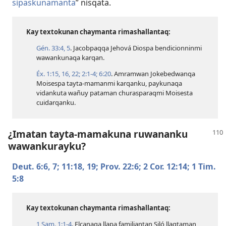
sipaskunamanta
” nisqata.
Kay textokunan chaymanta rimashallantaq:
Gén. 33:​4, 5
. Jacobpaqqa Jehová Diospa bendicionninmi
wawankunaqa karqan.
Éx. 1:​15, 16,
22;
2:​1-4;
6:20
. Amramwan Jokebedwanqa
Moisespa tayta-mamanmi karqanku, paykunaqa
vidankuta wañuy pataman churasparaqmi Moisesta
cuidarqanku.
¿Imatan tayta-mamakuna ruwananku
wawankurayku?
Deut. 6:​6, 7;
11:​18, 19;
Prov. 22:6;
2 Cor. 12:14;
1 Tim.
5:8
Kay textokunan chaymanta rimashallantaq:
1 Sam. 1:​1-4
. Elcanaqa llapa familiantan Siló llaqtaman