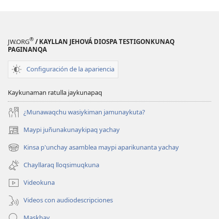
®
JW.ORG
/ KAYLLAN JEHOVÁ DIOSPA TESTIGONKUNAQ
PAGINANQA
Configuración de la apariencia
Kaykunaman ratulla jaykunapaq
¿Munawaqchu wasiykiman jamunaykuta?
Maypi juñunakunaykipaq yachay
(abre
una
Kinsa p'unchay asamblea maypi aparikunanta yachay
(abre
nueva
una
ventana)
Chayllaraq lloqsimuqkuna
nueva
ventana)
Videokuna
Videos con audiodescripciones
Maskhay