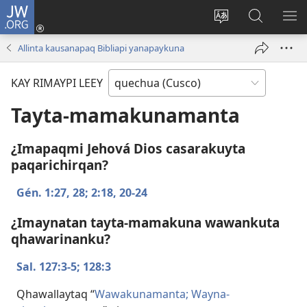
JW.ORG
Sutiykiwan
jaykuy
Direccionpi simi
JW.ORG
QH
(abre
akllay
nisqapi
ME
Allinta kausanapaq Bibliapi yanapaykuna
una
maskhay
nueva
KAY RIMAYPI LEEY
ventana)
Tayta-mamakunamanta
¿Imapaqmi Jehová Dios casarakuyta
paqarichirqan?
Gén. 1:​27, 28;
2:​18,
20-24
¿Imaynatan tayta-mamakuna wawankuta
qhawarinanku?
Sal. 127:​3-5;
128:3
Qhawallaytaq “
Wawakunamanta; Wayna-