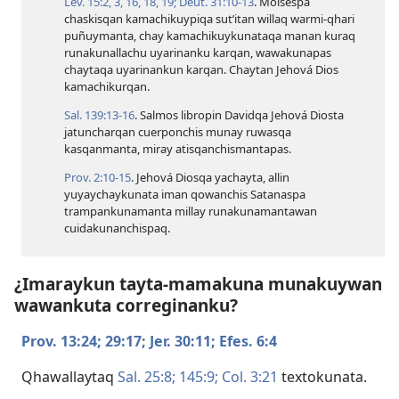
Lev. 15:​2, 3,
16,
18, 19;
Deut. 31:​10-13
. Moisespa
chaskisqan kamachikuypiqa sut’itan willaq warmi-qhari
puñuymanta, chay kamachikuykunataqa manan kuraq
runakunallachu uyarinanku karqan, wawakunapas
chaytaqa uyarinankun karqan. Chaytan Jehová Dios
kamachikurqan.
Sal. 139:​13-16
. Salmos libropin Davidqa Jehová Diosta
jatuncharqan cuerponchis munay ruwasqa
kasqanmanta, miray atisqanchismantapas.
Prov. 2:​10-15
. Jehová Diosqa yachayta, allin
yuyaychaykunata iman qowanchis Satanaspa
trampankunamanta millay runakunamantawan
cuidakunanchispaq.
¿Imaraykun tayta-mamakuna munakuywan
wawankuta correginanku?
Prov. 13:24;
29:17;
Jer. 30:11;
Efes. 6:4
Qhawallaytaq
Sal. 25:8;
145:9;
Col. 3:21
textokunata.