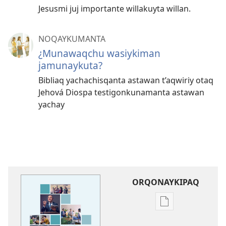
Jesusmi juj importante willakuyta willan.
NOQAYKUMANTA
¿Munawaqchu wasiykiman
jamunaykuta?
Bibliaq yachachisqanta astawan t’aqwiriy otaq
Jehová Diospa testigonkunamanta astawan
yachay
ORQONAYKIPAQ
Kaypi
qelqakunatan