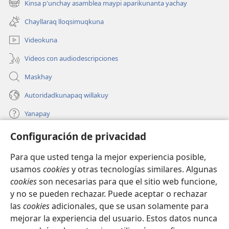
Kinsa p'unchay asamblea maypi aparikunanta yachay
(abre
nueva
una
ventana)
Chayllaraq lloqsimuqkuna
nueva
ventana)
Videokuna
Videos con audiodescripciones
Maskhay
Autoridadkunapaq willakuy
Yanapay
Configuración de privacidad
Donacionta churanapaq
(abre
una
Para que usted tenga la mejor experiencia posible,
nueva
INTERNETPI QELQANCHISKUNA Watchtower™
usamos
cookies
y otras tecnologías similares. Algunas
(abre
ventana)
cookies
son necesarias para que el sitio web funcione,
una
®
JW Hub
nueva
y no se pueden rechazar. Puede aceptar o rechazar
(abre
ventana)
una
las
cookies
adicionales, que se usan solamente para
®
JW Library
nueva
mejorar la experiencia del usuario. Estos datos nunca
ventana)