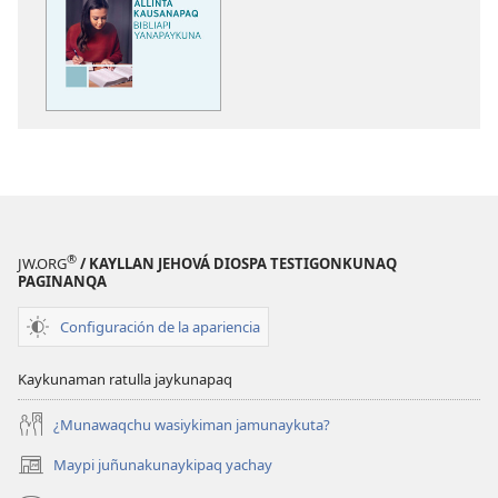
copiawaq
Allinta
kausanapaq
Bibliapi
yanapaykuna
®
JW.ORG
/ KAYLLAN JEHOVÁ DIOSPA TESTIGONKUNAQ
PAGINANQA
Configuración de la apariencia
Kaykunaman ratulla jaykunapaq
¿Munawaqchu wasiykiman jamunaykuta?
Maypi juñunakunaykipaq yachay
(abre
una