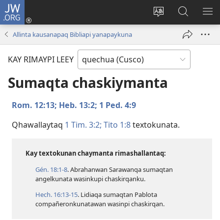
JW.ORG
Sutiykiwan
jaykuy
Direccionpi simi
JW.ORG
QH
(abre
akllay
nisqapi
ME
Allinta kausanapaq Bibliapi yanapaykuna
una
maskhay
nueva
KAY RIMAYPI LEEY
ventana)
Sumaqta chaskiymanta
Rom. 12:13;
Heb. 13:2;
1 Ped. 4:9
Qhawallaytaq
1 Tim. 3:2;
Tito 1:8
textokunata.
Kay textokunan chaymanta rimashallantaq:
Gén. 18:​1-8
. Abrahanwan Sarawanqa sumaqtan
angelkunata wasinkupi chaskirqanku.
Hech. 16:​13-15
. Lidiaqa sumaqtan Pablota
compañeronkunatawan wasinpi chaskirqan.