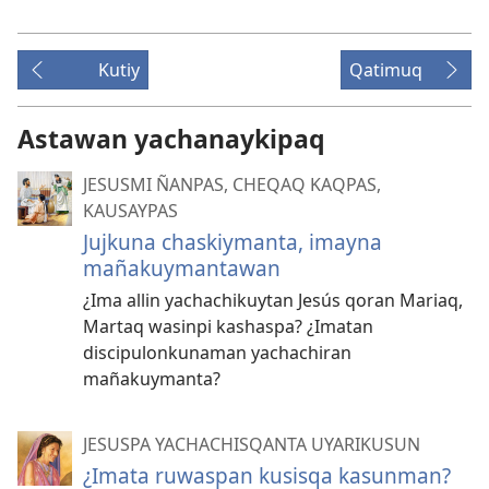
Kutiy
Qatimuq
Astawan yachanaykipaq
JESUSMI ÑANPAS, CHEQAQ KAQPAS,
KAUSAYPAS
Jujkuna chaskiymanta, imayna
mañakuymantawan
¿Ima allin yachachikuytan Jesús qoran Mariaq,
Martaq wasinpi kashaspa? ¿Imatan
discipulonkunaman yachachiran
mañakuymanta?
JESUSPA YACHACHISQANTA UYARIKUSUN
¿Imata ruwaspan kusisqa kasunman?