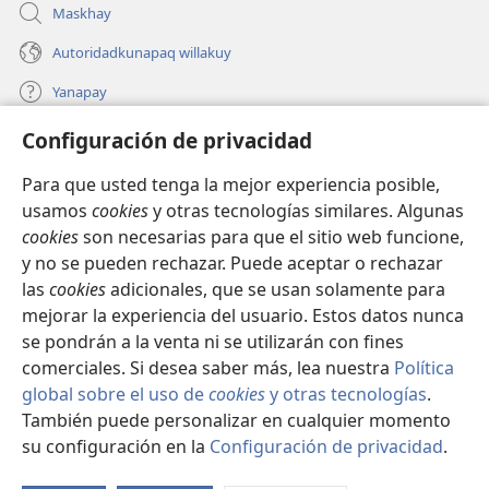
Maskhay
Autoridadkunapaq willakuy
Yanapay
Configuración de privacidad
Donacionta churanapaq
(abre
una
Para que usted tenga la mejor experiencia posible,
nueva
INTERNETPI QELQANCHISKUNA Watchtower™
usamos
cookies
y otras tecnologías similares. Algunas
(abre
ventana)
cookies
son necesarias para que el sitio web funcione,
una
®
JW Hub
nueva
y no se pueden rechazar. Puede aceptar o rechazar
(abre
ventana)
una
las
cookies
adicionales, que se usan solamente para
®
JW Library
nueva
mejorar la experiencia del usuario. Estos datos nunca
ventana)
se pondrán a la venta ni se utilizarán con fines
comerciales. Si desea saber más, lea nuestra
Política
global sobre el uso de
cookies
y otras tecnologías
.
Copyright
© 2026 Watch Tower Bible and Tract Society of Pennsylvania.
También puede personalizar en cualquier momento
IMATAN RUWAWAQ IMATAN MANA
|
DATOSKUNATA
su configuración en la
Configuración de privacidad
.
Mo
WAQAYCHASQAYKUMANTA
|
CONFIGURACIÓN DE PRIVACIDAD
ín