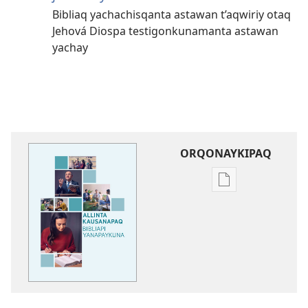
Bibliaq yachachisqanta astawan t’aqwiriy otaq
Jehová Diospa testigonkunamanta astawan
yachay
ORQONAYKIPAQ
Kaypi
qelqakunatan
copiawaq
Allinta
kausanapaq
Bibliapi
yanapaykuna