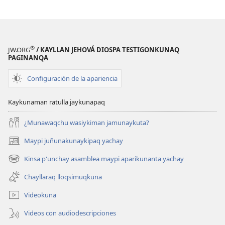
®
JW.ORG
/ KAYLLAN JEHOVÁ DIOSPA TESTIGONKUNAQ
PAGINANQA
Configuración de la apariencia
Kaykunaman ratulla jaykunapaq
¿Munawaqchu wasiykiman jamunaykuta?
Maypi juñunakunaykipaq yachay
(abre
una
Kinsa p'unchay asamblea maypi aparikunanta yachay
(abre
nueva
una
ventana)
Chayllaraq lloqsimuqkuna
nueva
ventana)
Videokuna
Videos con audiodescripciones