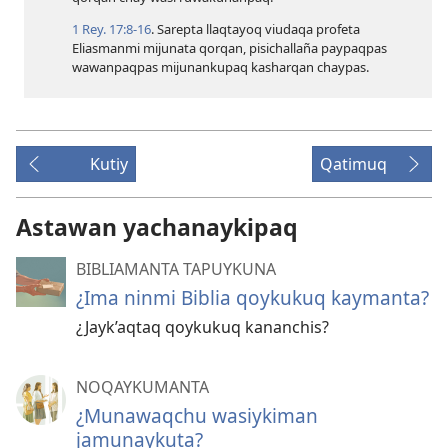
1 Rey. 17:​8-16
. Sarepta llaqtayoq viudaqa profeta
Eliasmanmi mijunata qorqan, pisichallaña paypaqpas
wawanpaqpas mijunankupaq kasharqan chaypas.
Kutiy
Qatimuq
Astawan yachanaykipaq
BIBLIAMANTA TAPUYKUNA
¿Ima ninmi Biblia qoykukuq kaymanta?
¿Jayk’aqtaq qoykukuq kananchis?
NOQAYKUMANTA
¿Munawaqchu wasiykiman
jamunaykuta?