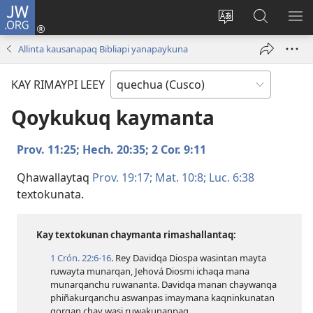
JW.ORG
Sutiykiwan
jaykuy
Direccionpi simi
JW.ORG
QH
(abre
akllay
nisqapi
ME
Allinta kausanapaq Bibliapi yanapaykuna
una
maskhay
nueva
KAY RIMAYPI LEEY
ventana)
Qoykukuq kaymanta
Prov. 11:25;
Hech. 20:35;
2 Cor. 9:11
Qhawallaytaq
Prov. 19:17;
Mat. 10:8;
Luc. 6:38
textokunata.
Kay textokunan chaymanta rimashallantaq:
1 Crón. 22:​6-16
. Rey Davidqa Diospa wasintan mayta
ruwayta munarqan, Jehová Diosmi ichaqa mana
munarqanchu ruwananta. Davidqa manan chaywanqa
phiñakurqanchu aswanpas imaymana kaqninkunatan
qorqan chay wasi ruwakunanpaq.