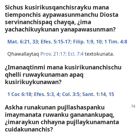
Sichus kusirikusqanchisrayku mana
tiemponchis aypawasunmanchu Diosta
servinanchispaq chayqa, ¿ima
yachachikuykunan yanapawasunman?
Mat. 6:​21,
33;
Efes. 5:​15-17;
Filip. 1:​9, 10;
1 Tim. 4:8
Qhawallaytaq
Prov. 21:17;
Ecl. 7:4
textokunata.
¿Imanaqtinmi mana kusirikunanchischu
qhelli ruwaykunaman apaq
kusirikuykunawan?
1 Cor. 6:18;
Efes. 5:​3, 4;
Col. 3:5;
Sant. 1:​14, 15
Askha runakunan pujllashaspanku
imaymanata ruwanku gananankupaq,
¿imaraykun chhayna pujllaykunamanta
cuidakunanchis?