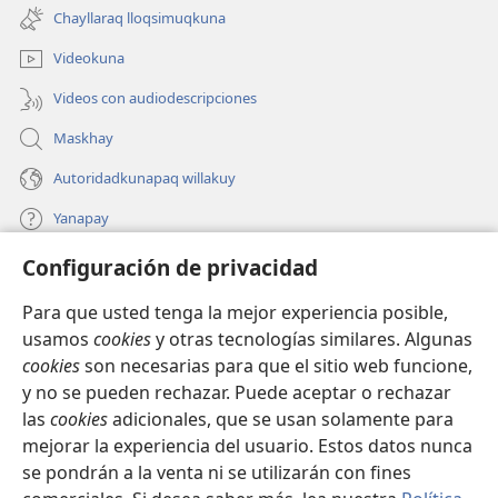
una
ventana)
Chayllaraq lloqsimuqkuna
nueva
ventana)
Videokuna
Videos con audiodescripciones
Maskhay
Autoridadkunapaq willakuy
Yanapay
Configuración de privacidad
Donacionta churanapaq
(abre
una
Para que usted tenga la mejor experiencia posible,
nueva
INTERNETPI QELQANCHISKUNA Watchtower™
usamos
cookies
y otras tecnologías similares. Algunas
(abre
ventana)
cookies
son necesarias para que el sitio web funcione,
una
®
JW Hub
nueva
y no se pueden rechazar. Puede aceptar o rechazar
(abre
ventana)
las
cookies
adicionales, que se usan solamente para
una
®
JW Library
nueva
mejorar la experiencia del usuario. Estos datos nunca
ventana)
se pondrán a la venta ni se utilizarán con fines