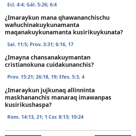
Ecl. 4:4;
Gál. 5:26;
6:4
¿Imaraykun mana qhawananchischu
wañuchinakuykunamanta
maqanakuykunamanta kusirikuykunata?
Sal. 11:5;
Prov. 3:31;
6:​16, 17
¿Imayna chansanakuymantan
cristianokuna cuidakunanchis?
Prov. 15:21;
26:​18, 19;
Efes. 5:​3, 4
¿Imaraykun jujkunaq allinninta
maskhananchis manaraq imawanpas
kusirikushaspa?
Rom. 14:​13,
21;
1 Cor. 8:13;
10:24