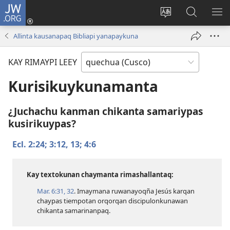
JW.ORG
Sutiykiwan
jaykuy
Direccionpi simi
JW.ORG
QH
(abre
akllay
nisqapi
ME
Allinta kausanapaq Bibliapi yanapaykuna
una
maskhay
nueva
KAY RIMAYPI LEEY
ventana)
Kurisikuykunamanta
¿Juchachu kanman chikanta samariypas
kusirikuypas?
Ecl. 2:24;
3:​12, 13;
4:6
Kay textokunan chaymanta rimashallantaq:
Mar. 6:​31, 32
. Imaymana ruwanayoqña Jesús karqan
chaypas tiempotan orqorqan discipulonkunawan
chikanta samarinanpaq.