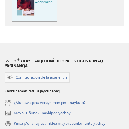
Allinta
kausanapaq
Bibliapi
yanapaykuna
®
JW.ORG
/ KAYLLAN JEHOVÁ DIOSPA TESTIGONKUNAQ
PAGINANQA
Configuración de la apariencia
Kaykunaman ratulla jaykunapaq
¿Munawaqchu wasiykiman jamunaykuta?
Maypi juñunakunaykipaq yachay
(abre
una
Kinsa p'unchay asamblea maypi aparikunanta yachay
(abre
nueva