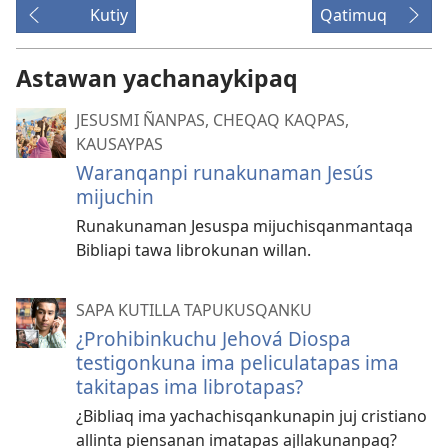
Kutiy
Qatimuq
Astawan yachanaykipaq
JESUSMI ÑANPAS, CHEQAQ KAQPAS,
KAUSAYPAS
Waranqanpi runakunaman Jesús
mijuchin
Runakunaman Jesuspa mijuchisqanmantaqa
Bibliapi tawa librokunan willan.
SAPA KUTILLA TAPUKUSQANKU
¿Prohibinkuchu Jehová Diospa
testigonkuna ima peliculatapas ima
takitapas ima librotapas?
¿Bibliaq ima yachachisqankunapin juj cristiano
allinta piensanan imatapas ajllakunanpaq?