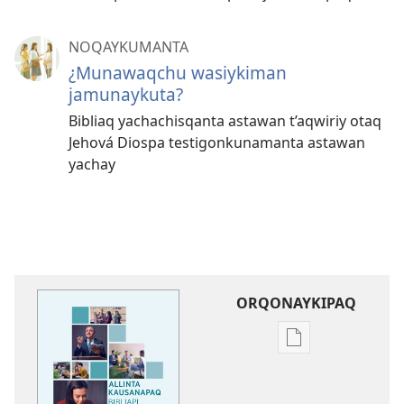
NOQAYKUMANTA
¿Munawaqchu wasiykiman
jamunaykuta?
Bibliaq yachachisqanta astawan t’aqwiriy otaq
Jehová Diospa testigonkunamanta astawan
yachay
ORQONAYKIPAQ
Kaypi
qelqakunatan
copiawaq