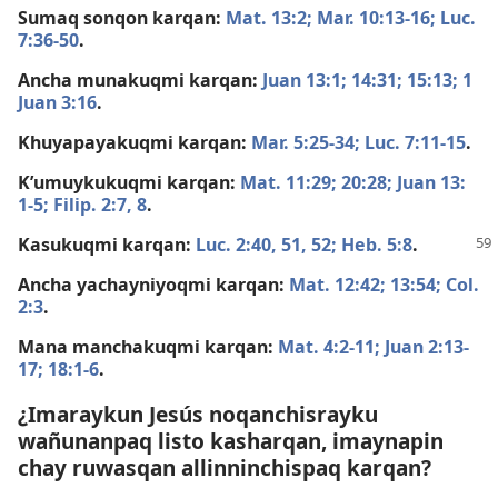
Sumaq sonqon karqan:
Mat. 13:2;
Mar. 10:​13-16;
Luc.
7:​36-50
.
Ancha munakuqmi karqan:
Juan 13:1;
14:31;
15:13;
1
Juan 3:16
.
Khuyapayakuqmi karqan:
Mar. 5:​25-34;
Luc. 7:​11-15
.
K’umuykukuqmi karqan:
Mat. 11:29;
20:28;
Juan 13:​
1-5;
Filip. 2:​7, 8
.
Kasukuqmi karqan:
Luc. 2:​40,
51, 52;
Heb. 5:8
.
Ancha yachayniyoqmi karqan:
Mat. 12:42;
13:54;
Col.
2:3
.
Mana manchakuqmi karqan:
Mat. 4:​2-11;
Juan 2:​13-
17;
18:​1-6
.
¿Imaraykun Jesús noqanchisrayku
wañunanpaq listo kasharqan, imaynapin
chay ruwasqan allinninchispaq karqan?