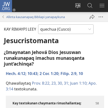
JW.ORG
Sutiykiwan
jaykuy
Direccionpi simi
JW.ORG
QH
(abre
akllay
nisqapi
ME
Allinta kausanapaq Bibliapi yanapaykuna
una
maskhay
nueva
KAY RIMAYPI LEEY
ventana)
Jesucristomanta
¿Imaynatan Jehová Dios Jesuswan
runakunapaq imachus munasqanta
junt’achinqa?
Hech. 4:12;
10:43;
2 Cor. 1:20;
Filip. 2:​9, 10
Qhawallaytaq
Prov. 8:​22, 23,
30, 31;
Juan 1:10;
Apo.
3:14
textokunata.
Kay textokunan chaymanta rimashallantaq: