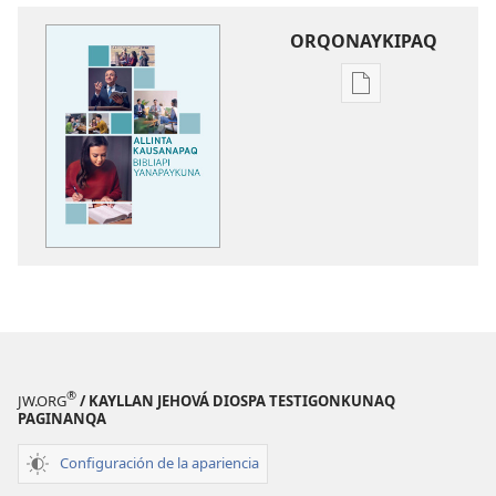
ORQONAYKIPAQ
Kaypi
qelqakunatan
copiawaq
Allinta
kausanapaq
Bibliapi
yanapaykuna
®
JW.ORG
/ KAYLLAN JEHOVÁ DIOSPA TESTIGONKUNAQ
PAGINANQA
Configuración de la apariencia