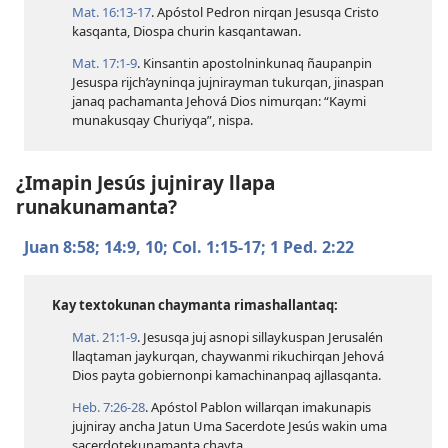
Mat. 16:​13-17
. Apóstol Pedron nirqan Jesusqa Cristo
kasqanta, Diospa churin kasqantawan.
Mat. 17:​1-9
. Kinsantin apostolninkunaq ñaupanpin
Jesuspa rijch’ayninqa jujnirayman tukurqan, jinaspan
janaq pachamanta Jehová Dios nimurqan: “Kaymi
munakusqay Churiyqa”, nispa.
¿Imapin Jesús jujniray llapa
runakunamanta?
Juan 8:58;
14:​9, 10;
Col. 1:​15-17;
1 Ped. 2:22
Kay textokunan chaymanta rimashallantaq:
Mat. 21:​1-9
. Jesusqa juj asnopi sillaykuspan Jerusalén
llaqtaman jaykurqan, chaywanmi rikuchirqan Jehová
Dios payta gobiernonpi kamachinanpaq ajllasqanta.
Heb. 7:​26-28
. Apóstol Pablon willarqan imakunapis
jujniray ancha Jatun Uma Sacerdote Jesús wakin uma
sacerdotekunamanta chayta.