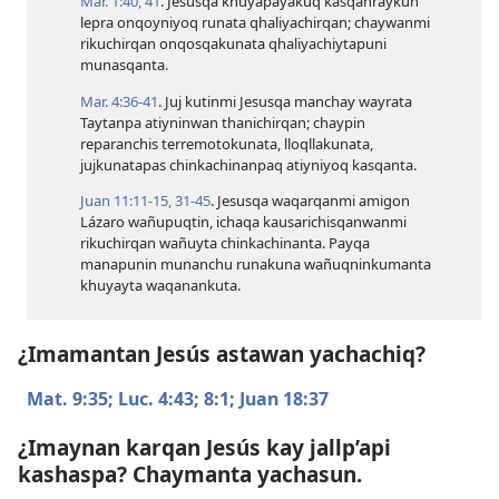
Mar. 1:​40, 41
. Jesusqa khuyapayakuq kasqanraykun
lepra onqoyniyoq runata qhaliyachirqan; chaywanmi
rikuchirqan onqosqakunata qhaliyachiytapuni
munasqanta.
Mar. 4:​36-41
. Juj kutinmi Jesusqa manchay wayrata
Taytanpa atiyninwan thanichirqan; chaypin
reparanchis terremotokunata, lloqllakunata,
jujkunatapas chinkachinanpaq atiyniyoq kasqanta.
Juan 11:​11-15,
31-45
. Jesusqa waqarqanmi amigon
Lázaro wañupuqtin, ichaqa kausarichisqanwanmi
rikuchirqan wañuyta chinkachinanta. Payqa
manapunin munanchu runakuna wañuqninkumanta
khuyayta waqanankuta.
¿Imamantan Jesús astawan yachachiq?
Mat. 9:35;
Luc. 4:43;
8:1;
Juan 18:37
¿Imaynan karqan Jesús kay jallp’api
kashaspa? Chaymanta yachasun.