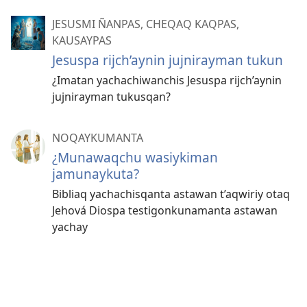
JESUSMI ÑANPAS, CHEQAQ KAQPAS,
KAUSAYPAS
Jesuspa rijch’aynin jujnirayman tukun
¿Imatan yachachiwanchis Jesuspa rijch’aynin
jujnirayman tukusqan?
NOQAYKUMANTA
¿Munawaqchu wasiykiman
jamunaykuta?
Bibliaq yachachisqanta astawan t’aqwiriy otaq
Jehová Diospa testigonkunamanta astawan
yachay