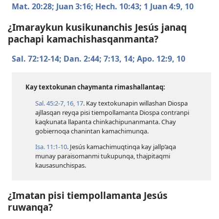
Mat. 20:28;
Juan 3:16;
Hech. 10:43;
1 Juan 4:​9, 10
¿Imaraykun kusikunanchis Jesús janaq
pachapi kamachishasqanmanta?
Sal. 72:​12-14;
Dan. 2:44;
7:​13, 14;
Apo. 12:​9, 10
Kay textokunan chaymanta rimashallantaq:
Sal. 45:​2-7,
16, 17
. Kay textokunapin willashan Diospa
ajllasqan reyqa pisi tiempollamanta Diospa contranpi
kaqkunata llapanta chinkachipunanmanta. Chay
gobiernoqa chanintan kamachimunqa.
Isa. 11:​1-10
. Jesús kamachimuqtinqa kay jallp’aqa
munay paraisomanmi tukupunqa, thajpitaqmi
kausasunchispas.
¿Imatan pisi tiempollamanta Jesús
ruwanqa?