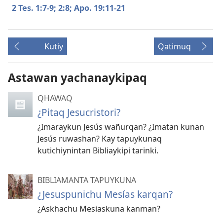
2 Tes. 1:​7-9;
2:8;
Apo. 19:​11-21
Kutiy
Qatimuq
Astawan yachanaykipaq
QHAWAQ
¿Pitaq Jesucristori?
¿Imaraykun Jesús wañurqan? ¿Imatan kunan
Jesús ruwashan? Kay tapuykunaq
kutichiynintan Bibliaykipi tarinki.
BIBLIAMANTA TAPUYKUNA
¿Jesuspunichu Mesías karqan?
¿Askhachu Mesiaskuna kanman?