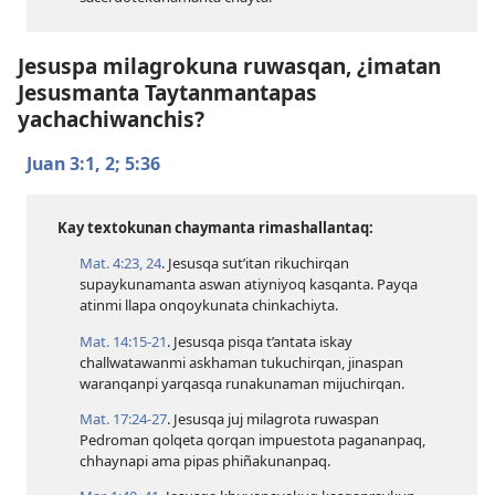
Jesuspa milagrokuna ruwasqan, ¿imatan
Jesusmanta Taytanmantapas
yachachiwanchis?
Juan 3:​1, 2;
5:36
Kay textokunan chaymanta rimashallantaq:
Mat. 4:​23, 24
. Jesusqa sut’itan rikuchirqan
supaykunamanta aswan atiyniyoq kasqanta. Payqa
atinmi llapa onqoykunata chinkachiyta.
Mat. 14:​15-21
. Jesusqa pisqa t’antata iskay
challwatawanmi askhaman tukuchirqan, jinaspan
waranqanpi yarqasqa runakunaman mijuchirqan.
Mat. 17:​24-27
. Jesusqa juj milagrota ruwaspan
Pedroman qolqeta qorqan impuestota pagananpaq,
chhaynapi ama pipas phiñakunanpaq.