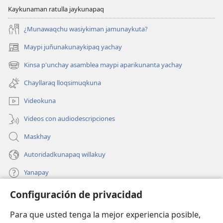
Kaykunaman ratulla jaykunapaq
¿Munawaqchu wasiykiman jamunaykuta?
Maypi juñunakunaykipaq yachay
(abre
una
Kinsa p'unchay asamblea maypi aparikunanta yachay
(abre
nueva
una
ventana)
Chayllaraq lloqsimuqkuna
nueva
ventana)
Videokuna
Videos con audiodescripciones
Maskhay
Autoridadkunapaq willakuy
Yanapay
Configuración de privacidad
Donacionta churanapaq
(abre
una
Para que usted tenga la mejor experiencia posible,
nueva