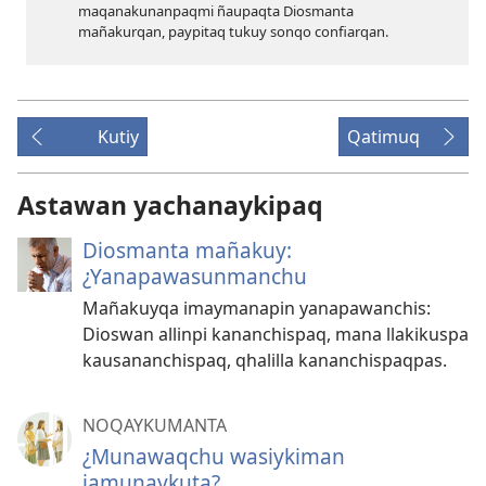
maqanakunanpaqmi ñaupaqta Diosmanta
mañakurqan, paypitaq tukuy sonqo confiarqan.
Kutiy
Qatimuq
Astawan yachanaykipaq
Diosmanta mañakuy:
¿Yanapawasunmanchu
Mañakuyqa imaymanapin yanapawanchis:
Dioswan allinpi kananchispaq, mana llakikuspa
kausananchispaq, qhalilla kananchispaqpas.
NOQAYKUMANTA
¿Munawaqchu wasiykiman
jamunaykuta?