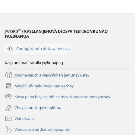
®
JW.ORG
/ KAYLLAN JEHOVÁ DIOSPA TESTIGONKUNAQ
PAGINANQA
Configuración de la apariencia
Kaykunaman ratulla jaykunapaq
¿Munawaqchu wasiykiman jamunaykuta?
Maypi juñunakunaykipaq yachay
(abre
una
Kinsa p'unchay asamblea maypi aparikunanta yachay
(abre
nueva
una
ventana)
Chayllaraq lloqsimuqkuna
nueva
ventana)
Videokuna
Videos con audiodescripciones