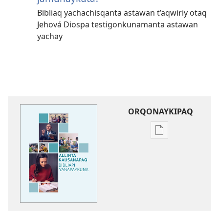
Bibliaq yachachisqanta astawan t’aqwiriy otaq
Jehová Diospa testigonkunamanta astawan
yachay
ORQONAYKIPAQ
Kaypi
qelqakunatan
copiawaq
Allinta
kausanapaq
Bibliapi
yanapaykuna