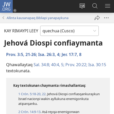
JW.ORG
Sutiykiwan
jaykuy
Direccionpi simi
JW.ORG
QH
(abre
akllay
nisqapi
ME
Allinta kausanapaq Bibliapi yanapaykuna
una
maskhay
nueva
KAY RIMAYPI LEEY
ventana)
Jehová Diospi confiaymanta
Prov. 3:​5,
21-26;
Isa. 26:​3, 4;
Jer. 17:​7, 8
Qhawallaytaq
Sal. 34:8;
40:​4, 5;
Prov. 20:22;
Isa. 30:15
textokunata.
Kay textokunan chaymanta rimashallantaq:
1 Crón. 5:​18-20,
22
. Jehová Diospi confiasqankuraykun
Israel nacionpi wakin ayllukuna enemigonkuta
atiparqanku.
2 Crón. 14:​9-13
. Asá reyqa enemigonwan