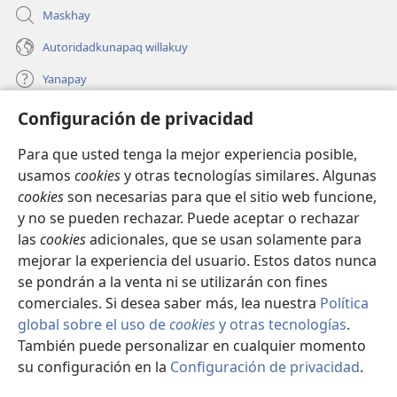
Maskhay
Autoridadkunapaq willakuy
Yanapay
Configuración de privacidad
Donacionta churanapaq
(abre
una
Para que usted tenga la mejor experiencia posible,
nueva
INTERNETPI QELQANCHISKUNA Watchtower™
usamos
cookies
y otras tecnologías similares. Algunas
(abre
ventana)
cookies
son necesarias para que el sitio web funcione,
una
®
JW Hub
nueva
y no se pueden rechazar. Puede aceptar o rechazar
(abre
ventana)
una
las
cookies
adicionales, que se usan solamente para
®
JW Library
nueva
mejorar la experiencia del usuario. Estos datos nunca
ventana)
se pondrán a la venta ni se utilizarán con fines
comerciales. Si desea saber más, lea nuestra
Política
global sobre el uso de
cookies
y otras tecnologías
.
Copyright
© 2026 Watch Tower Bible and Tract Society of Pennsylvania.
También puede personalizar en cualquier momento
IMATAN RUWAWAQ IMATAN MANA
|
DATOSKUNATA
su configuración en la
Configuración de privacidad
.
Mo
WAQAYCHASQAYKUMANTA
|
CONFIGURACIÓN DE PRIVACIDAD