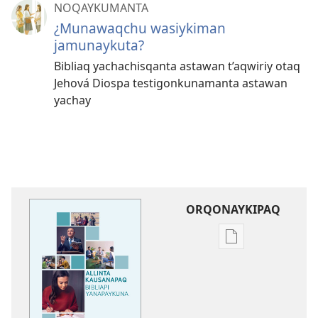
NOQAYKUMANTA
¿Munawaqchu wasiykiman
jamunaykuta?
Bibliaq yachachisqanta astawan t’aqwiriy otaq
Jehová Diospa testigonkunamanta astawan
yachay
ORQONAYKIPAQ
Kaypi
qelqakunatan
copiawaq
Allinta
kausanapaq