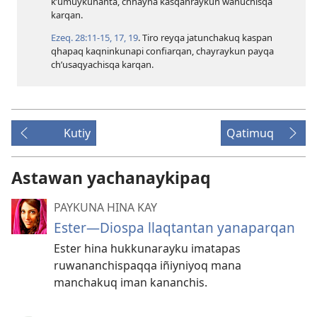
k’umuykunanta, chhayna kasqanraykun wañuchisqa
karqan.
Ezeq. 28:​11-15,
17,
19
. Tiro reyqa jatunchakuq kaspan
qhapaq kaqninkunapi confiarqan, chayraykun payqa
ch’usaqyachisqa karqan.
Kutiy
Qatimuq
Astawan yachanaykipaq
PAYKUNA HINA KAY
Ester—Diospa llaqtantan yanaparqan
Ester hina hukkunarayku imatapas
ruwananchispaqqa iñiyniyoq mana
manchakuq iman kananchis.