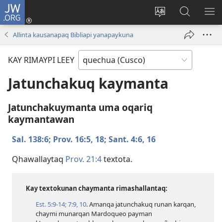
JW.ORG
Sutiykiwan
jaykuy
Direccionpi simi
JW.ORG
QH
(abre
akllay
nisqapi
ME
Allinta kausanapaq Bibliapi yanapaykuna
una
maskhay
nueva
KAY RIMAYPI LEEY
ventana)
Jatunchakuq kaymanta
Jatunchakuymanta uma oqariq
kaymantawan
Sal. 138:6;
Prov. 16:​5,
18;
Sant. 4:​6,
16
Qhawallaytaq
Prov. 21:4
textota.
Kay textokunan chaymanta rimashallantaq:
Est. 5:​9-14;
7:​9, 10
. Amanqa jatunchakuq runan karqan,
chaymi munarqan Mardoqueo payman