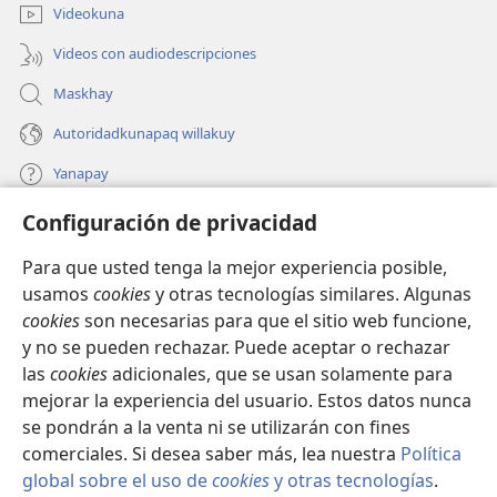
ventana)
Videokuna
Videos con audiodescripciones
Maskhay
Autoridadkunapaq willakuy
Yanapay
Configuración de privacidad
Donacionta churanapaq
(abre
una
Para que usted tenga la mejor experiencia posible,
nueva
INTERNETPI QELQANCHISKUNA Watchtower™
usamos
cookies
y otras tecnologías similares. Algunas
(abre
ventana)
cookies
son necesarias para que el sitio web funcione,
una
®
JW Hub
nueva
y no se pueden rechazar. Puede aceptar o rechazar
(abre
ventana)
las
cookies
adicionales, que se usan solamente para
una
®
JW Library
nueva
mejorar la experiencia del usuario. Estos datos nunca
ventana)
se pondrán a la venta ni se utilizarán con fines
comerciales. Si desea saber más, lea nuestra
Política
global sobre el uso de
cookies
y otras tecnologías
.