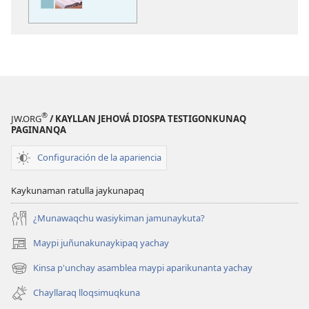
Bibliapi
yanapaykuna
®
JW.ORG
/ KAYLLAN JEHOVÁ DIOSPA TESTIGONKUNAQ
PAGINANQA
Configuración de la apariencia
Kaykunaman ratulla jaykunapaq
¿Munawaqchu wasiykiman jamunaykuta?
Maypi juñunakunaykipaq yachay
(abre
una
Kinsa p'unchay asamblea maypi aparikunanta yachay
(abre
nueva
una
ventana)
Chayllaraq lloqsimuqkuna
nueva