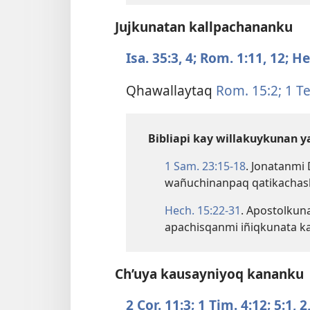
Jujkunatan kallpachananku
Isa. 35:​3, 4;
Rom. 1:​11, 12;
Heb
Qhawallaytaq
Rom. 15:2;
1 Te
Bibliapi kay willakuykunan 
1 Sam. 23:​15-18
. Jonatanmi 
wañuchinanpaq qatikachas
Hech. 15:​22-31
. Apostolkun
apachisqanmi iñiqkunata k
Ch’uya kausayniyoq kananku
2 Cor. 11:3;
1 Tim. 4:12;
5:​1, 2