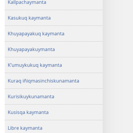
Kallpachaymanta
Kasukuq kaymanta
Khuyapayakuq kaymanta
Khuyapayakuymanta
K’umuykukuq kaymanta
Kuraq iñiqmasinchiskunamanta
Kurisikuykunamanta
Kusisqa kaymanta
Libre kaymanta