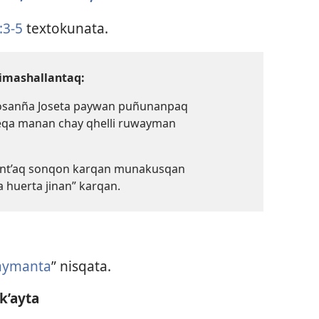
​3-5
textokunata.
imashallantaq:
posanña Joseta paywan puñunanpaq
eqa manan chay qhelli ruwayman
junt’aq sonqon karqan munakusqan
 huerta jinan” karqan.
iaymanta
” nisqata.
k’ayta