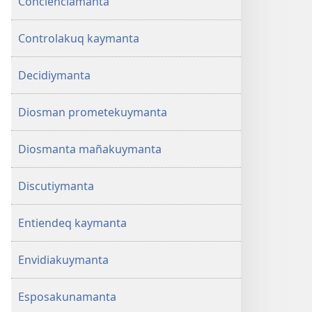
Concienciamanta
Controlakuq kaymanta
Decidiymanta
Diosman prometekuymanta
Diosmanta mañakuymanta
Discutiymanta
Entiendeq kaymanta
Envidiakuymanta
Esposakunamanta