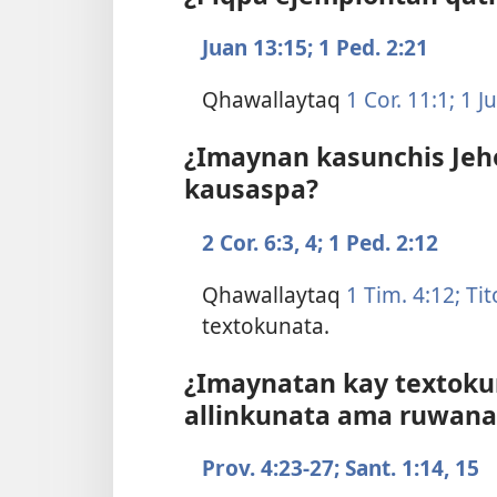
Juan 13:15;
1 Ped. 2:21
Qhawallaytaq
1 Cor. 11:1;
1 Ju
¿Imaynan kasunchis Jeh
kausaspa?
2 Cor. 6:​3, 4;
1 Ped. 2:12
Qhawallaytaq
1 Tim. 4:12;
Tito
textokunata.
¿Imaynatan kay texto
allinkunata ama ruwan
Prov. 4:​23-27;
Sant. 1:​14, 15