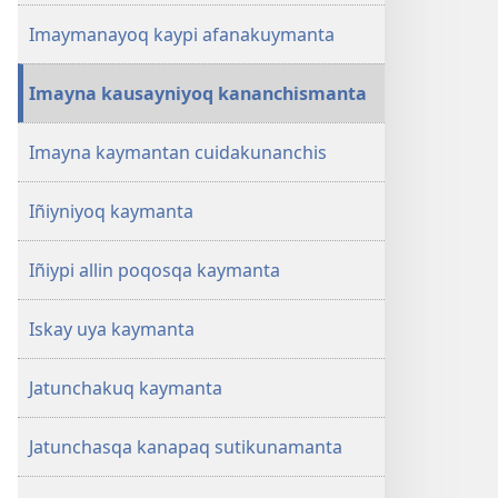
Imaymanayoq kaypi afanakuymanta
Imayna kausayniyoq kananchismanta
Imayna kaymantan cuidakunanchis
Iñiyniyoq kaymanta
Iñiypi allin poqosqa kaymanta
Iskay uya kaymanta
Jatunchakuq kaymanta
Jatunchasqa kanapaq sutikunamanta