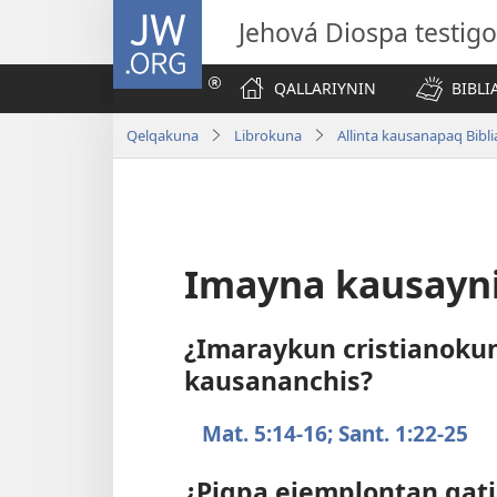
JW.ORG
Jehová Diospa testig
QALLARIYNIN
BIBL
Qelqakuna
Librokuna
Allinta kausanapaq Bibl
Imayna kausayn
¿Imaraykun cristianokun
kausananchis?
Mat. 5:​14-16;
Sant. 1:​22-25
¿Piqpa ejemplontan qat