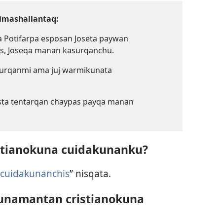
imashallantaq:
ña Potifarpa esposan Joseta paywan
s, Joseqa manan kasurqanchu.
ikurqanmi ama juj warmikunata
usta tentarqan chaypas payqa manan
stianokuna cuidakunanku?
cuidakunanchis
” nisqata.
unamantan cristianokuna