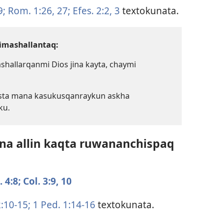
9;
Rom. 1:​26, 27;
Efes. 2:​2, 3
textokunata.
imashallantaq:
hallarqanmi Dios jina kayta, chaymi
osta mana kasukusqanraykun askha
ku.
na allin kaqta ruwananchispaq
. 4:8;
Col. 3:​9, 10
:​10-15;
1 Ped. 1:​14-16
textokunata.