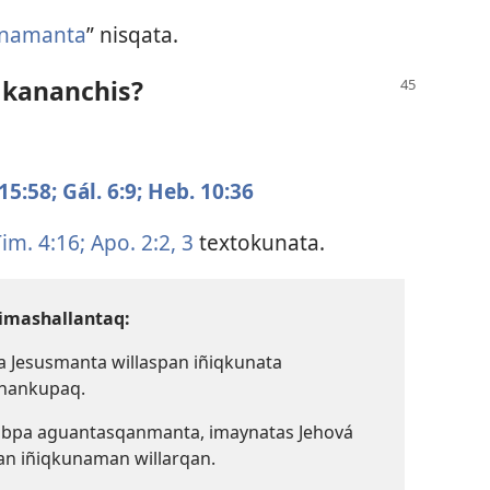
unamanta
” nisqata.
 kananchis?
 15:58;
Gál. 6:9;
Heb. 10:36
im. 4:16;
Apo. 2:​2, 3
textokunata.
imashallantaq:
a Jesusmanta willaspan iñiqkunata
anankupaq.
Jobpa aguantasqanmanta, imaynatas Jehová
an iñiqkunaman willarqan.