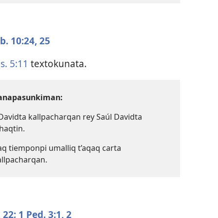
. 10:​24, 25
s. 5:11
textokunata.
yanapasunkiman:
Davidta kallpacharqan rey Saúl Davidta
haqtin.
aq tiemponpi umalliq t’aqaq carta
allpacharqan.
,
22;
1 Ped. 3:​1, 2