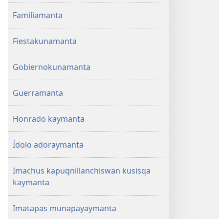
Familiamanta
Fiestakunamanta
Gobiernokunamanta
Guerramanta
Honrado kaymanta
Ídolo adoraymanta
Imachus kapuqnillanchiswan kusisqa
kaymanta
Imatapas munapayaymanta