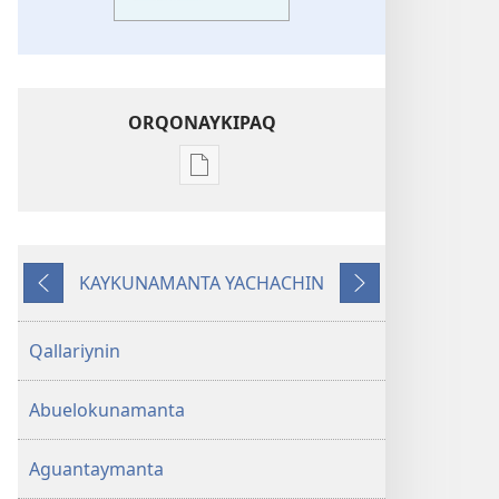
ORQONAYKIPAQ
Kaypi
qelqakunatan
copiawaq
Allinta
KAYKUNAMANTA YACHACHIN
kausanapaq
Kutiy
Qatimuq
Bibliapi
yanapaykuna
Qallariynin
Abuelokunamanta
Aguantaymanta