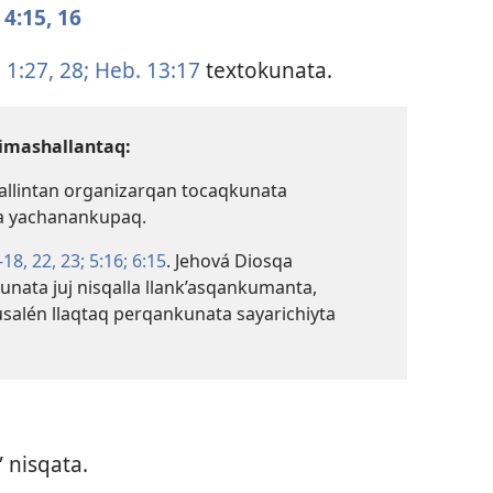
 4:​15, 16
 1:​27, 28;
Heb. 13:17
textokunata.
imashallantaq:
 allintan organizarqan tocaqkunata
ta yachanankupaq.
-18,
22, 23;
5:16;
6:15
. Jehová Diosqa
unata juj nisqalla llank’asqankumanta,
usalén llaqtaq perqankunata sayarichiyta
” nisqata.