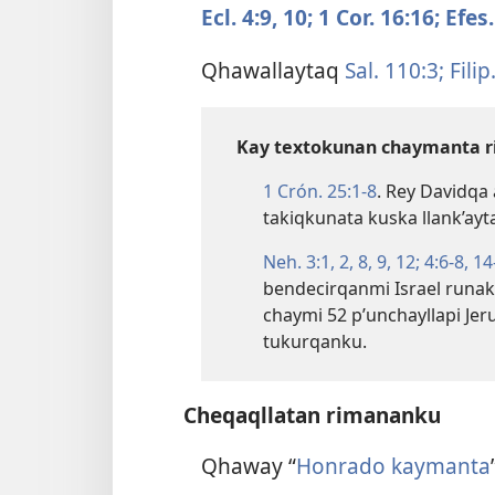
Ecl. 4:​9, 10;
1 Cor. 16:16;
Efes.
Qhawallaytaq
Sal. 110:3;
Filip.
Kay textokunan chaymanta r
1 Crón. 25:​1-8
. Rey Davidqa
takiqkunata kuska llank’ay
Neh. 3:​1, 2,
8, 9,
12;
4:​6-8,
14
bendecirqanmi Israel runak
chaymi 52 p’unchayllapi Jer
tukurqanku.
Cheqaqllatan rimananku
Qhaway “
Honrado kaymanta