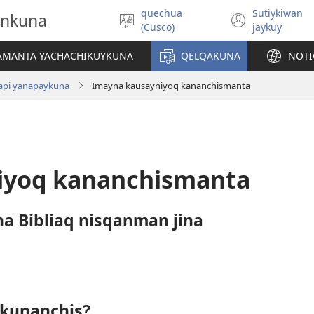
quechua
Sutiykiwan
onkuna
Simita
(abre
(Cusco)
jaykuy
akllay
una
nueva
IAMANTA YACHACHIKUYKUNA
QELQAKUNA
NOTI
ventan
iapi yanapaykuna
Imayna kausayniyoq kananchismanta
iyoq kananchismanta
a Bibliaq nisqanman jina
ikunanchis?