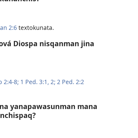
an 2:6
textokunata.
ová Diospa nisqanman jina
 2:​4-8;
1 Ped. 3:​1, 2;
2 Ped. 2:2
kuna yanapawasunman mana
anchispaq?