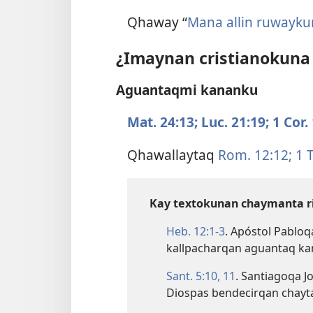
Qhaway “
Mana allin ruwayk
¿Imaynan cristianokuna
Aguantaqmi kananku
Mat. 24:13;
Luc. 21:19;
1 Cor.
Qhawallaytaq
Rom. 12:12;
1 T
Kay textokunan chaymanta r
Heb. 12:​1-3
. Apóstol Pabloq
kallpacharqan aguantaq k
Sant. 5:​10, 11
. Santiagoqa 
Diospas bendecirqan chayt