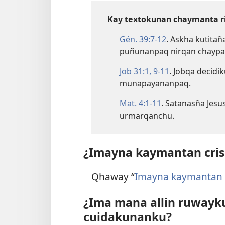
Kay textokunan chaymanta r
Gén. 39:​7-12
. Askha kutita
puñunanpaq nirqan chaypa
Job 31:​1,
9-11
. Jobqa decid
munapayananpaq.
Mat. 4:​1-11
. Satanasña Jes
urmarqanchu.
¿Imayna kaymantan cri
Qhaway “
Imayna kaymantan 
¿Ima mana allin ruwayk
cuidakunanku?