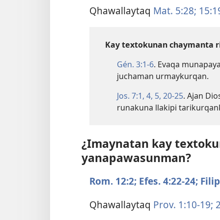
Qhawallaytaq
Mat. 5:28;
15:1
Kay textokunan chaymanta r
Gén. 3:​1-6
. Evaqa munapayas
juchaman urmaykurqan.
Jos. 7:​1,
4, 5,
20-25
. Ajan Di
runakuna llakipi tarikurqan
¿Imaynatan kay textoku
yanapawasunman?
Rom. 12:2;
Efes. 4:​22-24;
Filip
Qhawallaytaq
Prov. 1:​10-19;
2