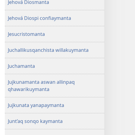
Jehová Diosmanta
Jehová Diospi confiaymanta
Jesucristomanta
Juchallikusqanchista willakuymanta
Juchamanta
Jujkunamanta aswan allinpaq
qhawarikuymanta
Jujkunata yanapaymanta
Junt’aq sonqo kaymanta