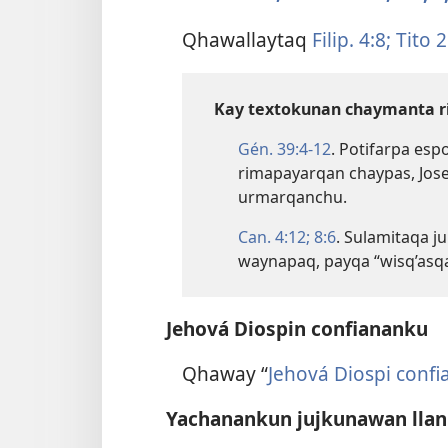
Qhawallaytaq
Filip. 4:8;
Tito 2:
Kay textokunan chaymanta r
Gén. 39:​4-12
. Potifarpa es
rimapayarqan chaypas, Jos
urmarqanchu.
Can. 4:12;
8:6
. Sulamitaqa 
waynapaq, payqa “wisq’asqa
Jehová Diospin confiananku
Qhaway “
Jehová Diospi conf
Yachanankun jujkunawan llan