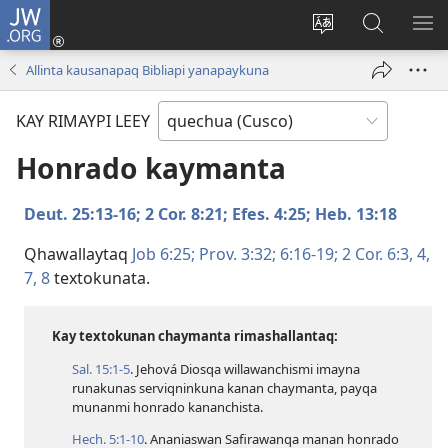
JW.ORG
Sutiykiwan
jaykuy
Direccionpi simi
JW.ORG
QH
(abre
akllay
nisqapi
ME
Allinta kausanapaq Bibliapi yanapaykuna
una
maskhay
nueva
KAY RIMAYPI LEEY
ventana)
Honrado kaymanta
Deut. 25:​13-16;
2 Cor. 8:21;
Efes. 4:25;
Heb. 13:18
Qhawallaytaq
Job 6:25;
Prov. 3:32;
6:​16-19;
2 Cor. 6:​3, 4,
7, 8
textokunata.
Kay textokunan chaymanta rimashallantaq:
Sal. 15:​1-5
. Jehová Diosqa willawanchismi imayna
runakunas serviqninkuna kanan chaymanta, payqa
munanmi honrado kananchista.
Hech. 5:​1-10
. Ananiaswan Safirawanqa manan honrado