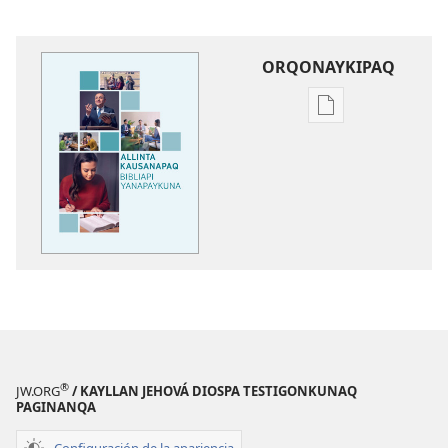
ORQONAYKIPAQ
Kaypi
qelqakunatan
copiawaq
Allinta
kausanapaq
Bibliapi
yanapaykuna
®
JW.ORG
/ KAYLLAN JEHOVÁ DIOSPA TESTIGONKUNAQ
PAGINANQA
Configuración de la apariencia