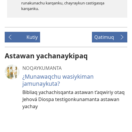
runakunachu karqanku, chayraykun castigasqa
karqanku.
Kutiy
Qatimuq
Astawan yachanaykipaq
NOQAYKUMANTA
¿Munawaqchu wasiykiman
jamunaykuta?
Bibliaq yachachisqanta astawan t’aqwiriy otaq
Jehová Diospa testigonkunamanta astawan
yachay