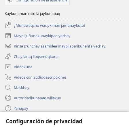
Kaykunaman ratulla jaykunapaq
¿Munawaqchu wasiykiman jamunaykuta?
Maypi juñunakunaykipaq yachay
(abre
una
Kinsa p'unchay asamblea maypi aparikunanta yachay
(abre
nueva
una
ventana)
Chayllaraq lloqsimuqkuna
nueva
ventana)
Videokuna
Videos con audiodescripciones
Maskhay
Autoridadkunapaq willakuy
Yanapay
Configuración de privacidad
Donacionta churanapaq
(abre