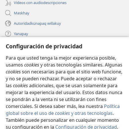
Videos con audiodescripciones
Maskhay
Autoridadkunapaq willakuy
Yanapay
Configuración de privacidad
Donacionta churanapaq
(abre
una
Para que usted tenga la mejor experiencia posible,
nueva
INTERNETPI QELQANCHISKUNA Watchtower™
usamos
cookies
y otras tecnologías similares. Algunas
(abre
ventana)
cookies
son necesarias para que el sitio web funcione,
una
®
JW Hub
nueva
y no se pueden rechazar. Puede aceptar o rechazar
(abre
ventana)
las
cookies
adicionales, que se usan solamente para
una
®
JW Library
nueva
mejorar la experiencia del usuario. Estos datos nunca
ventana)
se pondrán a la venta ni se utilizarán con fines
comerciales. Si desea saber más, lea nuestra
Política
global sobre el uso de
cookies
y otras tecnologías
.
También puede personalizar en cualquier momento
Copyright
© 2026 Watch Tower Bible and Tract Society of Pennsylvania.
IMATAN RUWAWAQ IMATAN MANA
|
DATOSKUNATA
su configuración en la
Configuración de privacidad
.