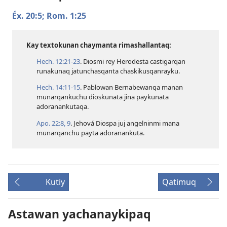
Éx. 20:5;
Rom. 1:25
Kay textokunan chaymanta rimashallantaq:
Hech. 12:​21-23
. Diosmi rey Herodesta castigarqan
runakunaq jatunchasqanta chaskikusqanrayku.
Hech. 14:​11-15
. Pablowan Bernabewanqa manan
munarqankuchu dioskunata jina paykunata
adoranankutaqa.
Apo. 22:​8, 9
. Jehová Diospa juj angelninmi mana
munarqanchu payta adoranankuta.
Kutiy
Qatimuq
Astawan yachanaykipaq