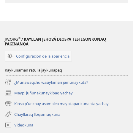
yanapaykuna
®
JW.ORG
/ KAYLLAN JEHOVÁ DIOSPA TESTIGONKUNAQ
PAGINANQA
Configuración de la apariencia
Kaykunaman ratulla jaykunapaq
¿Munawaqchu wasiykiman jamunaykuta?
Maypi juñunakunaykipaq yachay
(abre
una
Kinsa p'unchay asamblea maypi aparikunanta yachay
(abre
nueva
una
ventana)
Chayllaraq lloqsimuqkuna
nueva
ventana)
Videokuna