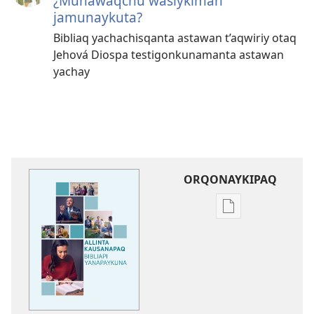
¿Munawaqchu wasiykiman
jamunaykuta?
Bibliaq yachachisqanta astawan t’aqwiriy otaq
Jehová Diospa testigonkunamanta astawan
yachay
ORQONAYKIPAQ
Kaypi
qelqakunatan
copiawaq
Allinta
kausanapaq
Bibliapi