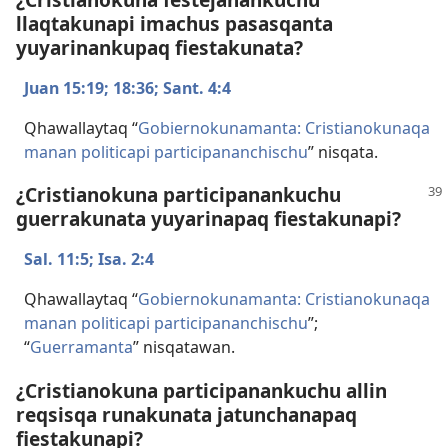
llaqtakunapi imachus pasasqanta
yuyarinankupaq fiestakunata?
Juan 15:19;
18:36;
Sant. 4:4
Qhawallaytaq “
Gobiernokunamanta: Cristianokunaqa
manan politicapi participananchischu
” nisqata.
¿Cristianokuna participanankuchu
guerrakunata yuyarinapaq fiestakunapi?
Sal. 11:5;
Isa. 2:4
Qhawallaytaq “
Gobiernokunamanta: Cristianokunaqa
manan politicapi participananchischu
”;
“
Guerramanta
” nisqatawan.
¿Cristianokuna participanankuchu allin
reqsisqa runakunata jatunchanapaq
fiestakunapi?