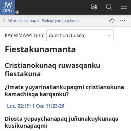
JW.ORG
Sutiykiwan
jaykuy
Direccionpi simi
JW.ORG
QH
(abre
akllay
nisqapi
ME
Allinta kausanapaq Bibliapi yanapaykuna
una
maskhay
nueva
KAY RIMAYPI LEEY
ventana)
Fiestakunamanta
Cristianokunaq ruwasqanku
fiestakuna
¿Imata yuyarinallankupaqmi cristianokuna
kamachisqa karqanku?
Luc. 22:19;
1 Cor. 11:​23-26
Diosta yupaychanapaq juñunakuykunaqa
kusikunapaqmi