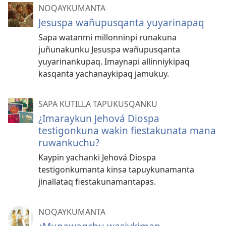
NOQAYKUMANTA
Jesuspa wañupusqanta yuyarinapaq
Sapa watanmi millonninpi runakuna
juñunakunku Jesuspa wañupusqanta
yuyarinankupaq. Imaynapi allinniykipaq
kasqanta yachanaykipaq jamukuy.
SAPA KUTILLA TAPUKUSQANKU
¿Imaraykun Jehová Diospa
testigonkuna wakin fiestakunata mana
ruwankuchu?
Kaypin yachanki Jehová Diospa
testigonkumanta kinsa tapuykunamanta
jinallataq fiestakunamantapas.
NOQAYKUMANTA