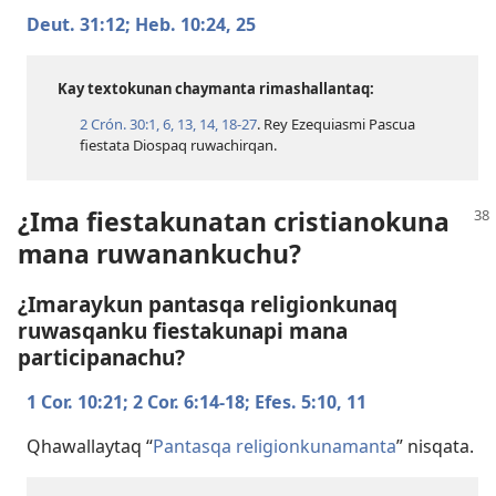
Deut. 31:12;
Heb. 10:​24, 25
Kay textokunan chaymanta rimashallantaq:
2 Crón. 30:​1,
6,
13, 14,
18-27
. Rey Ezequiasmi Pascua
fiestata Diospaq ruwachirqan.
¿Ima fiestakunatan cristianokuna
mana ruwanankuchu?
¿Imaraykun pantasqa religionkunaq
ruwasqanku fiestakunapi mana
participanachu?
1 Cor. 10:21;
2 Cor. 6:​14-18;
Efes. 5:​10, 11
Qhawallaytaq “
Pantasqa religionkunamanta
” nisqata.