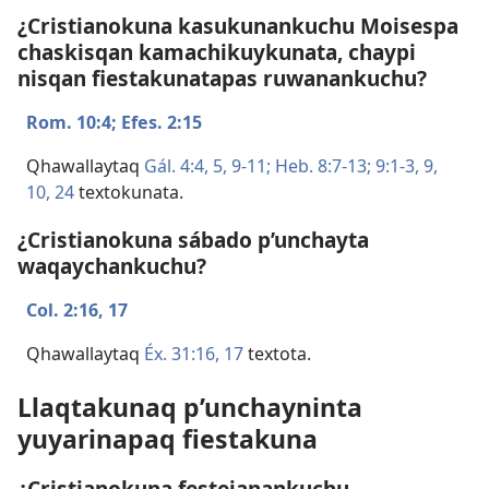
¿Cristianokuna kasukunankuchu Moisespa
chaskisqan kamachikuykunata, chaypi
nisqan fiestakunatapas ruwanankuchu?
Rom. 10:4;
Efes. 2:15
Qhawallaytaq
Gál. 4:​4, 5,
9-11;
Heb. 8:​7-13;
9:​1-3,
9,
10,
24
textokunata.
¿Cristianokuna sábado p’unchayta
waqaychankuchu?
Col. 2:​16, 17
Qhawallaytaq
Éx. 31:​16, 17
textota.
Llaqtakunaq p’unchayninta
yuyarinapaq fiestakuna
¿Cristianokuna festejanankuchu