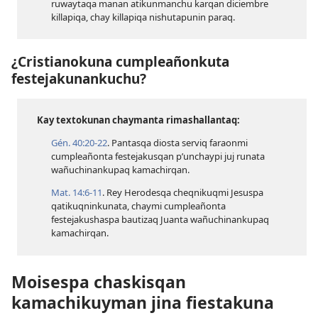
ruwaytaqa manan atikunmanchu karqan diciembre
killapiqa, chay killapiqa nishutapunin paraq.
¿Cristianokuna cumpleañonkuta
festejakunankuchu?
Kay textokunan chaymanta rimashallantaq:
Gén. 40:​20-22
. Pantasqa diosta serviq faraonmi
cumpleañonta festejakusqan p’unchaypi juj runata
wañuchinankupaq kamachirqan.
Mat. 14:​6-11
. Rey Herodesqa cheqnikuqmi Jesuspa
qatikuqninkunata, chaymi cumpleañonta
festejakushaspa bautizaq Juanta wañuchinankupaq
kamachirqan.
Moisespa chaskisqan
kamachikuyman jina fiestakuna