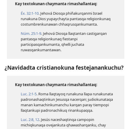
Kay textokunan chaymanta rimashallantaq:
Éx. 32:​1-10
. Jehová Diosqa phiñakurqanmi Israel
runakuna Dios yupaychayta pantasqa religionkunaq
costumbrenkunawan chhaqrusqankumanta.
Núm. 25:​1-9
. Jehová Diosqa llaqtantan castigarqan
pantasqa religionkunaq fiestanpi
participasqankumanta, qhelli juchata
ruwasqankumantawan.
¿Navidadta cristianokuna festejanankuchu?
Kay textokunan chaymanta rimashallantaq:
Luc. 2:​1-5
. Roma llaqtayoq runakuna llapa runakunata
padronashaqtinkun Jesusqa nacerqan; judiokunataqa
manan kamachinkumanchu karqan paray tiempopi
llaqtankupi padronachikuq rinankupaqqa.
Luc. 2:​8,
12
. Jesús naceshaqtinqa campopin
michiqkunaqa ovejankuta qhawasharqanku, chay