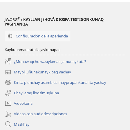
®
JW.ORG
/ KAYLLAN JEHOVÁ DIOSPA TESTIGONKUNAQ
PAGINANQA
Configuración de la apariencia
Kaykunaman ratulla jaykunapaq
¿Munawaqchu wasiykiman jamunaykuta?
Maypi juñunakunaykipaq yachay
(abre
una
Kinsa p'unchay asamblea maypi aparikunanta yachay
(abre
nueva
una
ventana)
Chayllaraq lloqsimuqkuna
nueva
ventana)
Videokuna
Videos con audiodescripciones
Maskhay