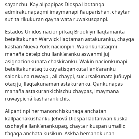
sayanchu. Kay allpapipas Diospa llaqtanqa
admirakunapaqmi imaymanapi ñauparishan, chaytan
sut’ita rikukuran qayna wata ruwakusqanpi.
Estados Unidos nacionpi kaq Brooklyn llaqtamanta
betelitakunan Warwick llaqtaman astakuranku, chayqa
kashan Nueva York nacionpin. Wakinkunataqmi
manaña betelpichu llank’aranku aswanmi juj
asignacionkunata chaskiranku. Wakin nacionkunapi
betelitakunataq tukuy atisqankuta llank’aranku
salonkuna ruwaypi, allichaypi, sucursalkunata juñuypi
otaq juj llaqtakunaman astakuranku. Qankunapas
manaña astakurankichischu chaypas, imaymana
ruwaypichá kasharankichis.
Allpantinpi hermanonchiskunaqa anchatan
kallpachakushanku Jehová Diospa llaqtanwan kuska
usqhaylla llank’anankupaq, chayta rikuspan umalliq
t’aqaqa anchata kusikun. Askha hemanokunan