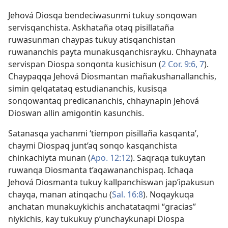
Jehová Diosqa bendeciwasunmi tukuy sonqowan
servisqanchista. Askhataña otaq pisillataña
ruwasunman chaypas tukuy atisqanchistan
ruwananchis payta munakusqanchisrayku. Chhaynata
servispan Diospa sonqonta kusichisun (
2 Cor. 9:6, 7
).
Chaypaqqa Jehová Diosmantan mañakushanallanchis,
simin qelqatataq estudiananchis, kusisqa
sonqowantaq predicananchis, chhaynapin Jehová
Dioswan allin amigontin kasunchis.
Satanasqa yachanmi ‘tiempon pisillaña kasqanta’,
chaymi Diospaq junt’aq sonqo kasqanchista
chinkachiyta munan (
Apo. 12:12
). Saqraqa tukuytan
ruwanqa Diosmanta t’aqawananchispaq. Ichaqa
Jehová Diosmanta tukuy kallpanchiswan jap’ipakusun
chayqa, manan atinqachu (
Sal. 16:8
). Noqaykuqa
anchatan munakuykichis anchatataqmi “gracias”
niykichis, kay tukukuy p’unchaykunapi Diospa