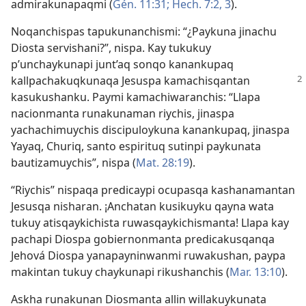
admirakunapaqmi (
Gén. 11:31;
Hech. 7:2, 3
).
Noqanchispas tapukunanchismi: “¿Paykuna jinachu
Diosta servishani?”, nispa. Kay tukukuy
p’unchaykunapi junt’aq sonqo kanankupaq
kallpachakuqkunaqa Jesuspa kamachisqantan
kasukushanku. Paymi kamachiwaranchis: “Llapa
nacionmanta runakunaman riychis, jinaspa
yachachimuychis discipuloykuna kanankupaq, jinaspa
Yayaq, Churiq, santo espirituq sutinpi paykunata
bautizamuychis”, nispa (
Mat. 28:19
).
“Riychis” nispaqa predicaypi ocupasqa kashanamantan
Jesusqa nisharan. ¡Anchatan kusikuyku qayna wata
tukuy atisqaykichista ruwasqaykichismanta! Llapa kay
pachapi Diospa gobiernonmanta predicakusqanqa
Jehová Diospa yanapayninwanmi ruwakushan, paypa
makintan tukuy chaykunapi rikushanchis (
Mar. 13:10
).
Askha runakunan Diosmanta allin willakuykunata