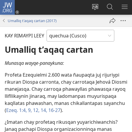
JW.ORG
Sutiykiwan
jaykuy
Direccionpi simi
JW.ORG
QH
(abre
akllay
nisqapi
ME
Umalliq t'aqaq cartan (2017)
una
maskhay
nueva
KAY RIMAYPI LEEY
ventana)
Umalliq t’aqaq cartan
Munasqa wayqe-panaykuna:
Profeta Ezequielmi 2.600 wata ñaupaqta juj rijuriypi
rikuran Diospa carronta, chay carrotaqa Jehová Diosmi
manejasqa. Chay carroqa phawayllas phawasqa rayoq
llifllikaynin jinaraq, may ladomanpas muyurispaqa
kaqllatas phawashan, manas chikallantapas sayanchu
(
Ezeq. 1:4,
9,
12,
14,
16-27
).
¿Imatan chay profetaq rikusqan yuyarichiwanchis?
Janaq pachapi Diospa organizacionninqa manas