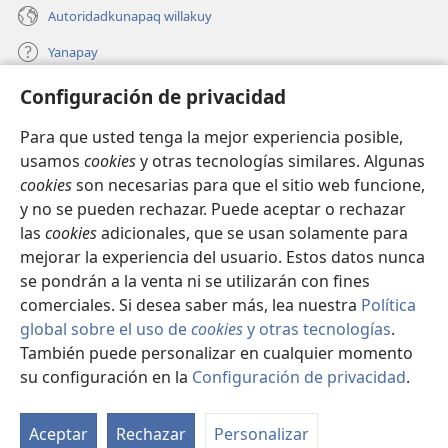
Autoridadkunapaq willakuy
Yanapay
Configuración de privacidad
Donacionta churanapaq
(abre
una
Para que usted tenga la mejor experiencia posible,
nueva
INTERNETPI QELQANCHISKUNA Watchtower™
usamos
cookies
y otras tecnologías similares. Algunas
(abre
ventana)
cookies
son necesarias para que el sitio web funcione,
una
®
JW Hub
nueva
y no se pueden rechazar. Puede aceptar o rechazar
(abre
ventana)
una
las
cookies
adicionales, que se usan solamente para
®
JW Library
nueva
mejorar la experiencia del usuario. Estos datos nunca
ventana)
se pondrán a la venta ni se utilizarán con fines
comerciales. Si desea saber más, lea nuestra
Política
global sobre el uso de
cookies
y otras tecnologías
.
Copyright
© 2026 Watch Tower Bible and Tract Society of Pennsylvania.
También puede personalizar en cualquier momento
IMATAN RUWAWAQ IMATAN MANA
|
DATOSKUNATA
su configuración en la
Configuración de privacidad
.
WAQAYCHASQAYKUMANTA
|
CONFIGURACIÓN DE PRIVACIDAD
Aceptar
Rechazar
Personalizar