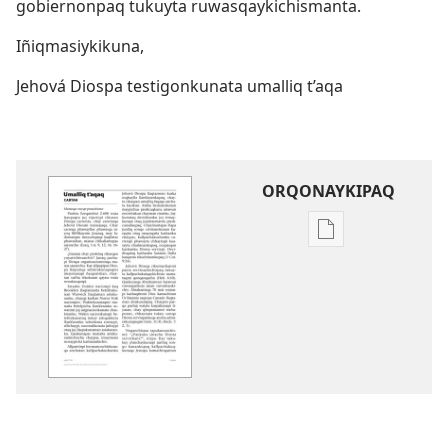
gobiernonpaq tukuyta ruwasqaykichismanta.
Iñiqmasiykikuna,
Jehová Diospa testigonkunata umalliq t’aqa
ORQONAYKIPAQ
Kaypi
qelqakunatan
copiawaq
Umalliq
t'aqaq
cartan
(2017)