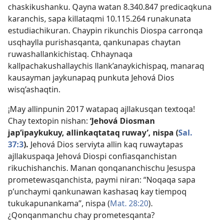
chaskikushanku. Qayna watan 8.340.847 predicaqkuna
karanchis, sapa killataqmi 10.115.264 runakunata
estudiachikuran. Chaypin rikunchis Diospa carronqa
usqhaylla purishasqanta, qankunapas chaytan
ruwashallankichistaq. Chhaynaqa
kallpachakushallaychis llank’anaykichispaq, manaraq
kausayman jaykunapaq punkuta Jehová Dios
wisq’ashaqtin.
¡May allinpunin 2017 watapaq ajllakusqan textoqa!
Chay textopin nishan:
‘Jehová Diosman
jap’ipaykukuy, allinkaqtataq ruway’, nispa (
Sal.
37:3
).
Jehová Dios serviyta allin kaq ruwaytapas
ajllakuspaqa Jehová Diospi confiasqanchistan
rikuchishanchis. Manan qonqananchischu Jesuspa
prometewasqanchista, paymi niran: “Noqaqa sapa
p’unchaymi qankunawan kashasaq kay tiempoq
tukukapunankama”, nispa (
Mat. 28:20
).
¿Qonqanmanchu chay prometesqanta?