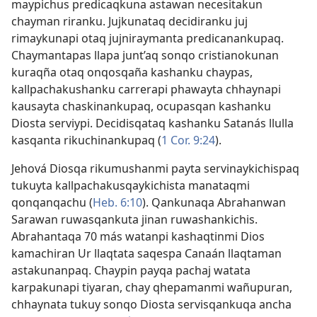
maypichus predicaqkuna astawan necesitakun
chayman riranku. Jujkunataq decidiranku juj
rimaykunapi otaq jujniraymanta predicanankupaq.
Chaymantapas llapa junt’aq sonqo cristianokunan
kuraqña otaq onqosqaña kashanku chaypas,
kallpachakushanku carrerapi phawayta chhaynapi
kausayta chaskinankupaq, ocupasqan kashanku
Diosta serviypi. Decidisqataq kashanku Satanás llulla
kasqanta rikuchinankupaq (
1 Cor. 9:24
).
Jehová Diosqa rikumushanmi payta servinaykichispaq
tukuyta kallpachakusqaykichista manataqmi
qonqanqachu (
Heb. 6:10
). Qankunaqa Abrahanwan
Sarawan ruwasqankuta jinan ruwashankichis.
Abrahantaqa 70 más watanpi kashaqtinmi Dios
kamachiran Ur llaqtata saqespa Canaán llaqtaman
astakunanpaq. Chaypin payqa pachaj watata
karpakunapi tiyaran, chay qhepamanmi wañupuran,
chhaynata tukuy sonqo Diosta servisqankuqa ancha