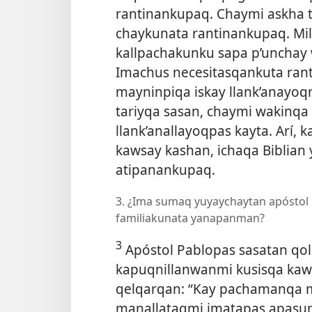
rantinankupaq. Chaymi askha t
chaykunata rantinankupaq. Mi
kallpachakunku sapa p’unchay
Imachus necesitasqankuta ran
mayninpiqa
iskay llank’anayoq
tariyqa sasan, chaymi wakin
llank’anallayoqpas kayta. Arí,
kawsay kashan, ichaqa Biblia
atipanankupaq.
3. ¿Ima sumaq yuyaychaytan apóstol
familiakunata yanapanman?
3
Apóstol Pablopas sasatan qo
kapuqnillanwanmi kusisqa ka
qelqarqan: “Kay pachamanqa 
manallataqmi imatapas apasun