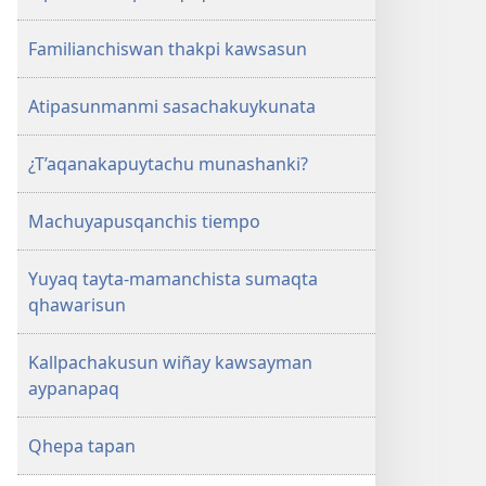
Familianchiswan thakpi kawsasun
Atipasunmanmi sasachakuykunata
¿T’aqanakapuytachu munashanki?
Machuyapusqanchis tiempo
Yuyaq tayta-mamanchista sumaqta
qhawarisun
Kallpachakusun wiñay kawsayman
aypanapaq
Qhepa tapan