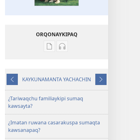
ORQONAYKIPAQ
Kaypi
Kaypin
qelqakunatan
grabasqa
copiawaq
qelqakunata
Familiaykiwan
horqowaq
KAYKUNAMANTA YACHACHIN
sumaqta
Familiaykiwan
Kutiy
Qatimuq
kawsay
sumaqta
kawsay
¿Tariwaqchu familiaykipi sumaq
kawsayta?
¿Imatan ruwana casarakuspa sumaqta
kawsanapaq?