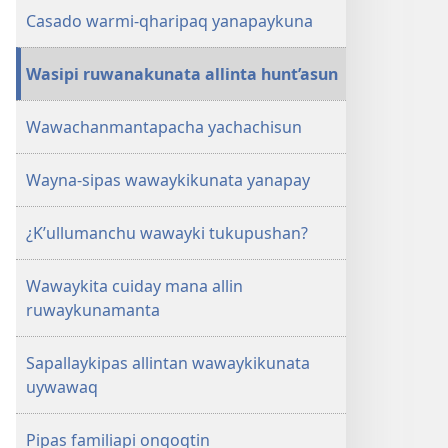
Casado warmi-qharipaq yanapaykuna
Wasipi ruwanakunata allinta hunt’asun
Wawachanmantapacha yachachisun
Wayna-sipas wawaykikunata yanapay
¿K’ullumanchu wawayki tukupushan?
Wawaykita cuiday mana allin
ruwaykunamanta
Sapallaykipas allintan wawaykikunata
uywawaq
Pipas familiapi onqoqtin