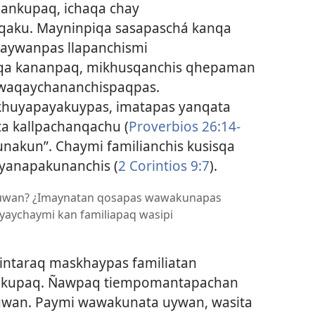
ankupaq, ichaqa chay
aku. Mayninpiqa sasapaschá kanqa
haywanpas llapanchismi
asqa kananpaq, mikhusqanchis qhepaman
a waqaychananchispaqpas.
 khuyapayakuypas, imatapas yanqata
a kallpachanqachu (
Proverbios 26:14-
unakun”. Chaymi familianchis kusisqa
yanapakunanchis (
2 Corintios 9:7
).
 ruwan? ¿Imaynatan qosapas wawakunapas
aychaymi kan familiapaq wasipi
ntaraq maskhaypas familiatan
nkupaq. Ñawpaq tiempomantapachan
uwan. Paymi wawakunata uywan, wasita