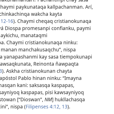
haymi paykunataqa kallpachanman. Arí,
chinkachinqa wakcha kayta
12-16
). Chaymi cheqaq cristianokunaqa
á Diospa promesanpi confianku, paymi
qaykichu, manataqmi
pa. Chaymi cristianokunaqa ninku:
 manan manchakusaqchu”, nispa
sqa yanapashanmi kay sasa tiempokunapi
awsaqkunata, Reinonta ñawpaqta
3
). Askha cristianokunan chayta
apóstol Pablo hinan ninku: “Imayna
hasqan kani: saksasqa kaspapas,
ayniyoq kaspapas, pisi kawsayniyoq
stowan [“Dioswan”,
NM
] hukllachasqa
i”, nispa (
Filipenses 4:12, 13
).