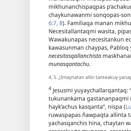
mikhunanchispaqpas p’achaku
chaykunawanmi sonqopas-sonqo
6:7, 8
). Familiaqa manan mikhun
Necesitallantaqmi wasita, pip
Wawakunapas necesitankun ed
kawasunman chaypas, Pabloq
necesitasqallanchista
maskhana
munasqantachu
.
4, 5. ¿Imaynatan allin tanteakuy y
4
Jesusmi yuyaychallarqantaq: 
tukunankama gastananpaqmi 
hayk’achus kasqanta”, nispa (
L
ruwaspapas ñawpaqta allinta t
yachasqanchis hina, chaytan 