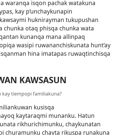
una waranqa isqon pachak watakuna
pas, kay p’unchaykunapin
pi kawsaymi huknirayman tukupushan
wa chunka otaq phisqa chunka wata
qantan kunanqa mana allinpaq
opiqa wasipi ruwananchiskunata hunt’ay
nisqanman hina imatapas ruwaqtinchisqa
WAN KAWSASUN
 kay tiempopi familiakuna?
iliankuwan kusisqa
yoq kaytaraqmi munanku. Hatun
nata rikhurichimunku, chaykunatan
pi churamunku chayta rikuspa runakuna