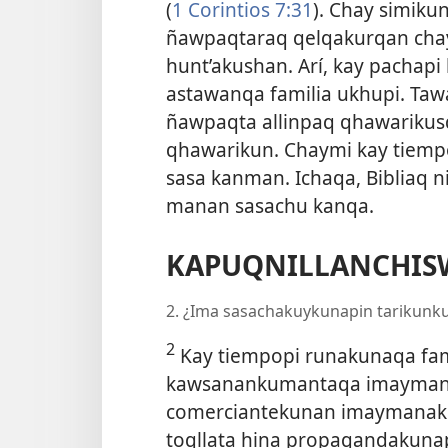
(
1 Corintios 7:31
). Chay simik
ñawpaqtaraq qelqakurqan chay
hunt’akushan. Arí, kay pacha
astawanqa familia ukhupi. Ta
ñawpaqta allinpaq qhawarikus
qhawarikun. Chaymi kay tiemp
sasa kanman. Ichaqa, Bibliaq 
manan sasachu kanqa.
KAPUQNILLANCHIS
2. ¿Ima sasachakuykunapin tarikunku
2
Kay tiempopi runakunaqa fam
kawsanankumantaqa imaymana
comerciantekunan imaymanaku
toqllata hina propagandakuna