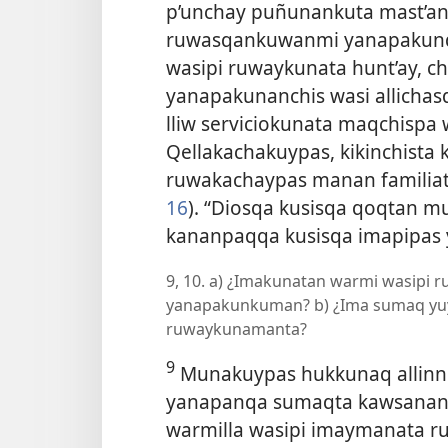
p’unchay puñunankuta mast’an
ruwasqankuwanmi yanapakunq
wasipi ruwaykunata hunt’ay, c
yanapakunanchis wasi allich
lliw serviciokunata maqchisp
Qellakachakuypas, kikinchista
ruwakachaypas manan familiat
16
). “Diosqa kusisqa qoqtan m
kananpaqqa kusisqa imapipas 
9, 10. a) ¿Imakunatan warmi wasipi
yanapakunkuman? b) ¿Ima sumaq yuy
ruwaykunamanta?
9
Munakuypas hukkunaq allinni
yanapanqa sumaqta kawsana
warmilla wasipi imaymanata r