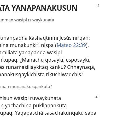
ATA YANAPANAKUSUN
sunman wasipi ruwaykunata
punanpaqña kashaqtinmi Jesús nirqan:
hina munakunki”, nispa (
Mateo 22:39
).
amiliata yanapanqa wasipi
upaq. ¿Manachu qosayki, esposayki,
s runamasillaykitaq kanku? Chhaynaqa,
anakusqaykichista rikuchiwaqchis?
nkuman munanakusqankuta?
hisun wasipi ruwaykunata
 yachachina pukllanankuta
upaq. Yaqapaschá sasachakunqaku sapa