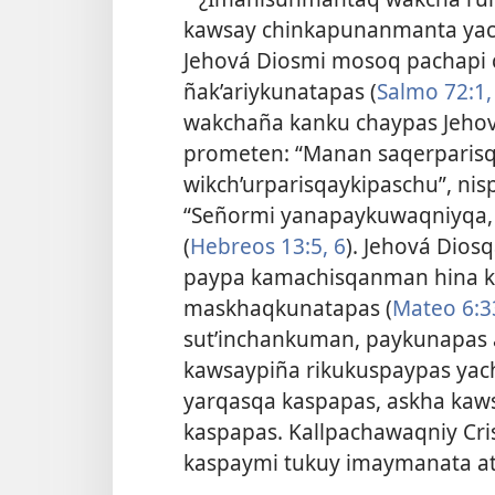
kawsay chinkapunanmanta yac
Jehová Diosmi mosoq pachapi 
ñak’ariykunatapas (
Salmo 72:1,
wakchaña kanku chaypas Jehov
prometen: “Manan saqerparis
wikch’urparisqaykipaschu”, nis
“Señormi yanapaykuwaqniyqa,
(
Hebreos 13:5, 6
). Jehová Dio
paypa kamachisqanman hina k
maskhaqkunatapas (
Mateo 6:3
sut’inchankuman, paykunapas 
kawsaypiña rikukuspaypas yac
yarqasqa kaspapas, askha kaws
kaspapas. Kallpachawaqniy Cri
kaspaymi tukuy imaymanata atin