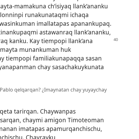
ayta-mamakuna ch’isiyaq llank’ananku
llonninpi runakunataqmi ichaqa
 wasinkuman imallatapas apanankupaq.
tinankupaqmi astawanraq llank’ananku,
raq kanku. Kay tiempopi llank’ana
qa mayta munankuman huk
 kay tiempopi familiakunapaqqa sasan
n yanapanman chay sasachakuykunata
 Pablo qelqarqan? ¿Imaynatan chay yuyaychay
lqeta tarirqan. Chaywanpas
wsarqan, chaymi amigon Timoteoman
manan imatapas apamurqanchischu,
chischu. Chayrayku,