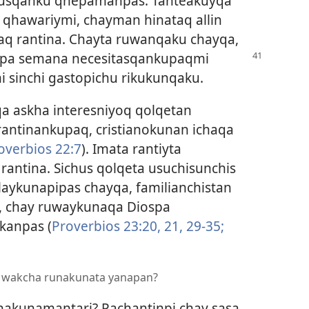
kusqanku qhepamanpas. Tanteakuyqa
a qhawariymi, chayman hinataq allin
q rantina. Chayta ruwanqaku chayqa,
pa semana necesitasqankupaqmi
 sinchi gastopichu rikukunqaku.
 askha interesniyoq qolqetan
ntinankupaq, cristianokunan ichaqa
overbios 22:7
). Imata rantiyta
antina. Sichus qolqeta usuchisunchis
llaykunapipas chayqa, familianchistan
 chay ruwaykunaqa Diospa
kanpas (
Proverbios 23:20, 21,
29-35;
an wakcha runakunata yanapan?
akunamantari? Pachantinpi chay sasa