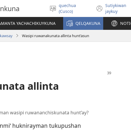
quechua
Sutiykiwan
onkuna
Simita
(abre
(Cusco)
jaykuy
akllay
una
nueva
IAMANTA YACHACHIKUYKUNA
QELQAKUNA
NOTI
ventan
 kawsay
Wasipi ruwanakunata allinta hunt’asun
nata allinta
nman wasipi ruwananchiskunata hunt’ay?
anmi’ huknirayman tukupushan