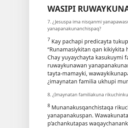
WASIPI RUWAYKUN
7. ¿Jesuspa ima nisqanmi yanapawa
yanapanakunanchispaq?
7
Kay pachapi predicayta tuku
“Runamasiykitan qan kikiykita 
Chay yuyaychayta kasukuymi f
ruwaykunawan yanapanakunank
tayta-mamayki, wawaykikunapa
¿imaynatan familia ukhupi mun
8. ¿Imaynatan familiakuna rikuchi
8
Munanakusqanchistaqa rikuc
yanapanakuspan. Wawakunatan
p’achankutapas waqaychanank