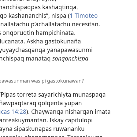
nanchispaqpas kashaqtinqa,
 kashananchis”, nispa (
1 Timoteo
allatachu p’achallatachu necesitan.
as onqoruqtin hampichinata.
ucanata. Askha gastokunaña
 yuyaychasqanqa yanapawasunmi
nchispaq manataq
sonqonchispa
anapawasunman wasipi gastokunawan?
“Pipas torreta sayarichiyta munaspaqa
ñawpaqtaraq qolqenta yupan
ucas 14:28
). Chaywanqa nisharqan imata
anteakuymantan. Iskay capitulopi
wayna sipaskunapas ruwananku