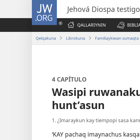
JW.ORG
Jehová Diospa testig
QALLARIYNIN
BIBL
Qelqakuna
Librokuna
Familiaykiwan sumaqta
4 CAPÍTULO
Wasipi ruwanaku
hunt’asun
1. ¿Imaraykun kay tiempopi sasa ka
‘KAY pachaq imaynachus kasq