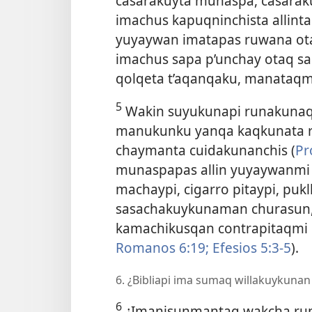
casarakuyta munaspa, casara
imachus kapuqninchista allint
yuyaywan imatapas ruwana ota
imachus sapa p’unchay otaq
sa
qolqeta t’aqanqaku, manataqmi
5
Wakin suyukunapi runakunaqa
manukunku yanqa kaqkunata ra
chaymanta cuidakunanchis (
Pr
munaspapas allin yuyaywanmi r
machaypi, cigarro pitaypi, puk
sasachakuykunaman churasun,
kamachikusqan contrapitaqmi 
Romanos 6:19;
Efesios 5:3-5
).
6. ¿Bibliapi ima sumaq willakuykun
6
¿Imanisunmantaq wakcha run