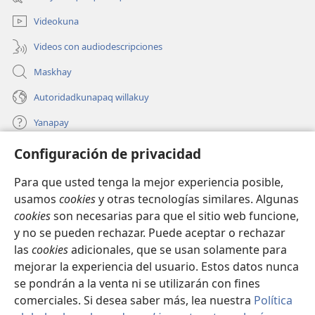
nueva
ventana)
Videokuna
Videos con audiodescripciones
Maskhay
Autoridadkunapaq willakuy
Yanapay
Configuración de privacidad
Donacionta churanapaq
(abre
una
Para que usted tenga la mejor experiencia posible,
nueva
INTERNETPI QELQANCHISKUNA Watchtower™
usamos
cookies
y otras tecnologías similares. Algunas
(abre
ventana)
cookies
son necesarias para que el sitio web funcione,
una
®
JW Hub
nueva
y no se pueden rechazar. Puede aceptar o rechazar
(abre
ventana)
una
las
cookies
adicionales, que se usan solamente para
®
JW Library
nueva
mejorar la experiencia del usuario. Estos datos nunca
ventana)
se pondrán a la venta ni se utilizarán con fines
comerciales. Si desea saber más, lea nuestra
Política