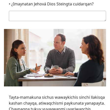
• ¿Imaynatan Jehová Dios Steingta cuidarqan?
Kutichiy
Tayta-mamakuna sichus wawaykichis sinchi llakisqa
kashan chayqa, atiwaqchismi paykunata yanapayta.
Chaypaqqa tukuy yuyaywanmi uyariwaqchis,