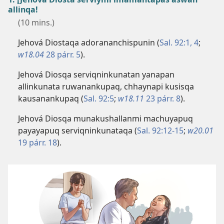
allinqa!
(10 mins.)
Jehová Diostaqa adorananchispunin (
Sal. 92:​1,
4
;
w18.04
28 párr. 5
).
Jehová Diosqa serviqninkunatan yanapan
allinkunata ruwanankupaq, chhaynapi kusisqa
kausanankupaq (
Sal. 92:5
;
w18.11
23 párr. 8
).
Jehová Diosqa munakushallanmi machuyapuq
payayapuq serviqninkunataqa (
Sal. 92:​12-15
;
w20.01
19 párr. 18
).