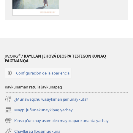
KAUSASUNCHIS,
DIOSPAQ
JUÑUNAKUYPI
KAUSASUNCH
YACHANAPAQ
JUÑUNAKUYP
Setiembre
YACHANAPA
-
Setiembre
Octubre
-
2024
Octubre
2024
®
JW.ORG
/ KAYLLAN JEHOVÁ DIOSPA TESTIGONKUNAQ
PAGINANQA
Configuración de la apariencia
Kaykunaman ratulla jaykunapaq
¿Munawaqchu wasiykiman jamunaykuta?
Maypi juñunakunaykipaq yachay
(abre
una
Kinsa p'unchay asamblea maypi aparikunanta yachay
(abre
nueva
una
ventana)
Chayllaraq lloqsimuqkuna