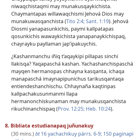
niwaqchistaqmi may munakusqaykichista.
Chaymantapas willawaqchismi Jehová Dios may
munakuwasqanchista (
Tito 2:4;
Sant. 1:19
). Jehová
Diosmi yanapasunkichis, paymi kallpatapas
qosunkichis wawaykichista yanapanaykichispaq,
chayrayku payllaman jap’ipakuychis.
¿Kashanmanchu iñiq t’aqaykipi pillapas sinchi
llakisqa? Yaqapaschá kashan. Yachashanchispaschá
mayqen hermanopas chhayna kasqanta, ichaqa
manapaschá imaynapipunichus tarikusqantaqa
entiendeshanchischu. Chhaynaña kaqtinpas
kallpachakusunmanmi llapa
hermanonchiskunaman may munakusqanchista
rikuchinanchispaq (
Prov. 12:25;
Heb. 10:24
).
8. Bibliata estudianapaq juñunakuy
(30 mins.)
bt
16 yachachikuy párrs. 6-9;
150 paginapi