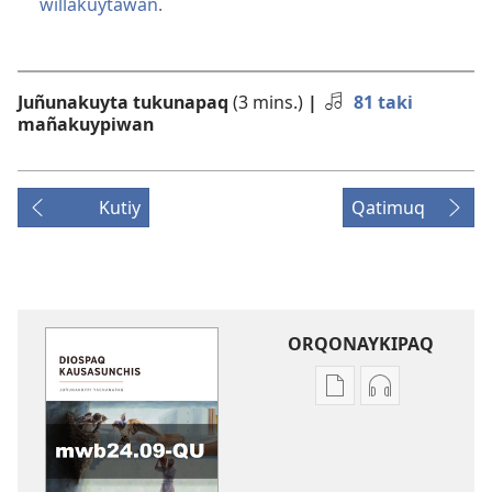
willakuytawan
.
Juñunakuyta tukunapaq
(3 mins.)
|
81 taki
mañakuypiwan
Kutiy
Qatimuq
ORQONAYKIPAQ
Kaypi
Kaypin
qelqakunatan
grabasqa
copiawaq
qelqakunata
DIOSPAQ
horqowaq