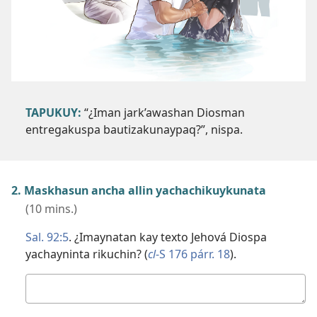
TAPUKUY:
“¿Iman jark’awashan Diosman
entregakuspa bautizakunaypaq?”, nispa.
2. Maskhasun ancha allin yachachikuykunata
(10 mins.)
Sal. 92:5
. ¿Imaynatan kay texto Jehová Diospa
yachayninta rikuchin? (
cl
-S 176 párr. 18
).
Kutichiy