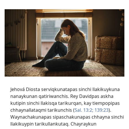
Jehová Diosta serviqkunatapas sinchi llakikuykuna
nanaykunan qatiriwanchis. Rey Davidpas askha
kutipin sinchi llakisqa tarikurqan, kay tiempopipas
chhaynallataqmi tarikunchis (
Sal. 13:2;
139:23
).
Waynachakunapas sipaschakunapas chhayna sinchi
llakikuypin tarikullankutaq. Chayraykun