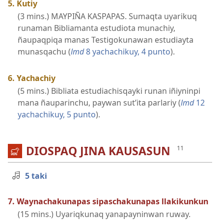
5. Kutiy
(3 mins.) MAYPIÑA KASPAPAS. Sumaqta uyarikuq
runaman Bibliamanta estudiota munachiy,
ñaupaqpiqa manas Testigokunawan estudiayta
munasqachu (
lmd
8 yachachikuy, 4 punto
).
6. Yachachiy
(5 mins.) Bibliata estudiachisqayki runan iñiyninpi
mana ñauparinchu, paywan sut’ita parlariy (
lmd
12
yachachikuy, 5 punto
).
DIOSPAQ JINA KAUSASUN
5 taki
7. Waynachakunapas sipaschakunapas llakikunkun
(15 mins.) Uyariqkunaq yanapayninwan ruway.