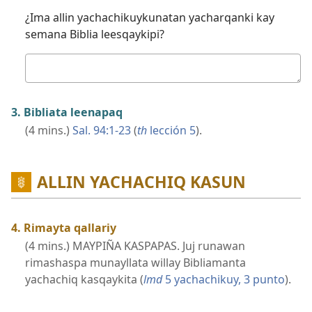
¿Ima allin yachachikuykunatan yacharqanki kay
semana Biblia leesqaykipi?
Kutichiy
3. Bibliata leenapaq
(4 mins.)
Sal. 94:​1-23
(
th
lección 5
).
ALLIN YACHACHIQ KASUN
4. Rimayta qallariy
(4 mins.) MAYPIÑA KASPAPAS. Juj runawan
rimashaspa munayllata willay Bibliamanta
yachachiq kasqaykita (
lmd
5 yachachikuy, 3 punto
).