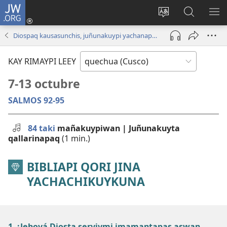
JW.ORG
Sutiykiwan
jaykuy
Direccionpi simi
JW.ORG
QH
(abre
akllay
nisqapi
ME
Diospaq kausasunchis, juñunakuypi yachanapaq | Setiembre - Octubre 2024
una
maskhay
nueva
KAY RIMAYPI LEEY
ventana)
7-13 octubre
SALMOS 92-95
84 taki
mañakuypiwan | Juñunakuyta
qallarinapaq
(1 min.)
BIBLIAPI QORI JINA
YACHACHIKUYKUNA
1. ¡Jehová Diosta serviymi imamantapas aswan