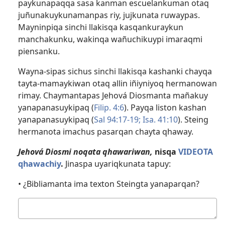
paykunapaqqa sasa kanman escuelankuman otaq
juñunakuykunamanpas riy, jujkunata ruwaypas.
Mayninpiqa sinchi llakisqa kasqankuraykun
manchakunku, wakinqa wañuchikuypi imaraqmi
piensanku.
Wayna-sipas sichus sinchi llakisqa kashanki chayqa
tayta-mamaykiwan otaq allin iñiyniyoq hermanowan
rimay. Chaymantapas Jehová Diosmanta mañakuy
yanapanasuykipaq (
Filip. 4:6
). Payqa liston kashan
yanapanasuykipaq (
Sal 94:​17-19;
Isa. 41:10
). Steing
hermanota imachus pasarqan chayta qhaway.
Jehová Diosmi noqata qhawariwan,
nisqa
VIDEOTA
qhawachiy
.
Jinaspa uyariqkunata tapuy:
• ¿Bibliamanta ima texton Steingta yanaparqan?
Kutichiy