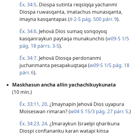
Éx. 34:5
. Diospa sutinta reqsiqqa yachanmi
Diospa ruwasqanta, imatachus munasqanta,
imayna kasqantapas (
it
-2-S pág. 500 párr. 9
).
Éx. 34:6
. Jehová Dios sumaq sonqoyoq
kasqanraykun paytaqa munakunchis (
w09
-S 1/5
pág. 18 párrs. 3-5
).
Éx. 34:7
. Jehová Diosqa perdonanmi
juchanmanta pesapakuqtaqa (
w09
-S 1/5 pág. 18
párr. 6
).
Maskhasun ancha allin yachachikuykunata
(10 min.)
Éx. 33:11,
20
. ¿Imaynapin Jehová Dios uyapura
Moiseswan rimaran? (
w04
-S 15/3 pág. 27 párr. 5
.)
Éx. 34:23, 24
. ¿Imaraykun Israelpi qharikuna
Diospi confiananku karan watapi kinsa