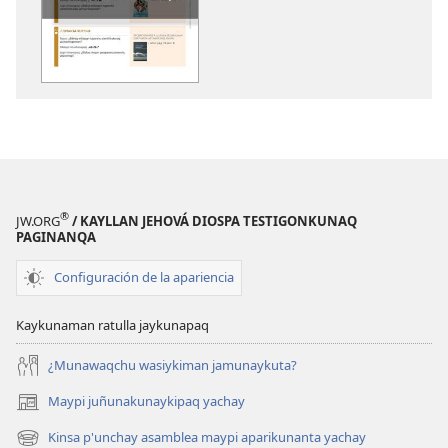
DIOSPAQ
horqowaq
KAUSASUNCHIS,
DIOSPAQ
JUÑUNAKUYPI
KAUSASUNCH
YACHANAPAQ
JUÑUNAKUYP
Octubre
YACHANAPA
2020
Octubre
2020
®
JW.ORG
/ KAYLLAN JEHOVÁ DIOSPA TESTIGONKUNAQ
PAGINANQA
Configuración de la apariencia
Kaykunaman ratulla jaykunapaq
¿Munawaqchu wasiykiman jamunaykuta?
Maypi juñunakunaykipaq yachay
(abre
una
Kinsa p'unchay asamblea maypi aparikunanta yachay
(abre