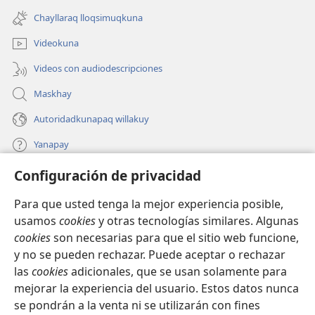
nueva
una
ventana)
Chayllaraq lloqsimuqkuna
nueva
ventana)
Videokuna
Videos con audiodescripciones
Maskhay
Autoridadkunapaq willakuy
Yanapay
Configuración de privacidad
Donacionta churanapaq
(abre
una
Para que usted tenga la mejor experiencia posible,
nueva
INTERNETPI QELQANCHISKUNA Watchtower™
usamos
cookies
y otras tecnologías similares. Algunas
(abre
ventana)
cookies
son necesarias para que el sitio web funcione,
una
®
JW Hub
nueva
y no se pueden rechazar. Puede aceptar o rechazar
(abre
ventana)
las
cookies
adicionales, que se usan solamente para
una
®
JW Library
nueva
mejorar la experiencia del usuario. Estos datos nunca
ventana)
se pondrán a la venta ni se utilizarán con fines