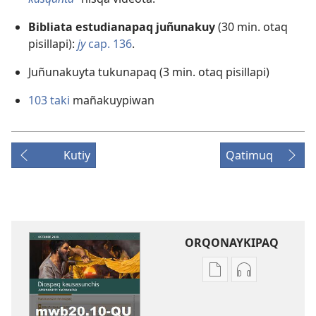
Bibliata estudianapaq juñunakuy
(30 min. otaq
pisillapi):
jy
cap. 136
.
Juñunakuyta tukunapaq (3 min. otaq pisillapi)
103 taki
mañakuypiwan
Kutiy
Qatimuq
ORQONAYKIPAQ
Kaypi
Kaypin
qelqakunatan
grabasqa
copiawaq
qelqakunata