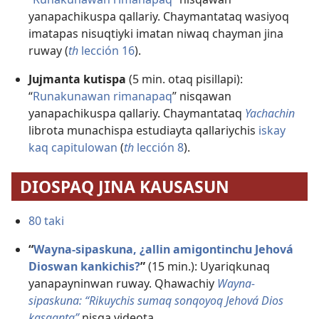
yanapachikuspa qallariy. Chaymantataq wasiyoq
imatapas nisuqtiyki imatan niwaq chayman jina
ruway (
th
lección 16
).
Jujmanta kutispa
(5 min. otaq pisillapi):
“
Runakunawan rimanapaq
” nisqawan
yanapachikuspa qallariy. Chaymantataq
Yachachin
librota munachispa estudiayta qallariychis
iskay
kaq capitulowan
(
th
lección 8
).
DIOSPAQ JINA KAUSASUN
80 taki
“
Wayna-sipaskuna, ¿allin amigontinchu Jehová
Dioswan kankichis?
”
(15 min.): Uyariqkunaq
yanapayninwan ruway. Qhawachiy
Wayna-
sipaskuna: “Rikuychis sumaq sonqoyoq Jehová Dios
kasqanta”
nisqa videota.