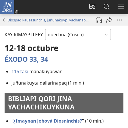
JW.ORG
Sutiykiwan
jaykuy
Direccionpi simi
JW.ORG
QH
(abre
akllay
nisqapi
ME
Diospaq kausasunchis, juñunakuypi yachanapaq | Octubre 2020
una
maskhay
nueva
KAY RIMAYPI LEEY
ventana)
12-18 octubre
ÉXODO 33,
34
115 taki
mañakuypiwan
Juñunakuyta qallarinapaq (1 min.)
BIBLIAPI QORI JINA
YACHACHIKUYKUNA
“
¿Imaynan Jehová Diosninchis?
”
(10 min.)