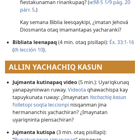
fiestakunaman rinankupaq? (
w98
-S 1/9 pág. 20
párr. 5
.)
Kay semana Biblia leesqaykipi, ¿imatan Jehová
Diosmanta otaq imamantapas yacharanki?
Bibliata leenapaq
(4 min. otaq pisillapi):
Éx. 33:1-16
(
th
lección 10
).
ALLIN YACHACHIQ KASUN
Jujmanta kutinapaq video
(5 min.): Uyariqkunaq
yanapayninwan ruway.
Videota
qhawachispa kay
tapuykunata ruway: ¿Imaynatan
Yachachiq kasun
folletopi soqta leccionpi
nisqanman jina
hermananchis yachachiran? ¿Imaynatan
uyariqninta piensachiran?
Jujmanta kutispa
(3 min. otaq pisillapi):
“
Runakunawan rimanapaq
” nisqawan