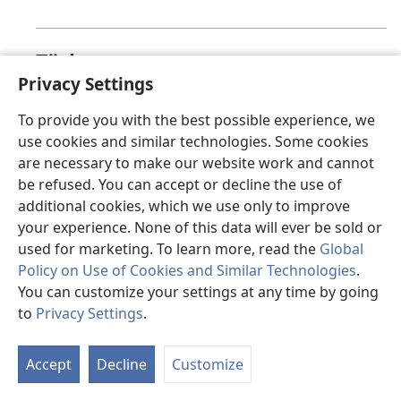
Türkçe
Privacy Settings
Üzgünüz, bu sayfa şu anda görüntülenemiyor.
To provide you with the best possible experience, we
use cookies and similar technologies. Some cookies
are necessary to make our website work and cannot
valencià
be refused. You can accept or decline the use of
additional cookies, which we use only to improve
Ho sentim, en este moment la pàgina que busques
your experience. None of this data will ever be sold or
no està disponible.
used for marketing. To learn more, read the
Global
Policy on Use of Cookies and Similar Technologies
.
You can customize your settings at any time by going
to
Privacy Settings
.
Việt
Accept
Decline
Customize
Hiện trang mà bạn yêu cầu không thể hiển thị.