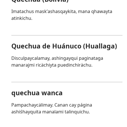
Imatachus maskʼashasqaykita, mana qhawayta
atinkichu.
Quechua de Huánuco (Huallaga)
Disculpaycalamay, ashingayqui paginataga
manarajmi ricächiyta puedinchirächu.
quechua wanca
Pampachaycälimay. Canan cay página
ashiśhayquita manalami talinquichu.