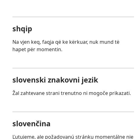
shqip
Na vjen keq, faqja që ke kërkuar, nuk mund të
hapet për momentin.
slovenski znakovni jezik
Žal zahtevane strani trenutno ni mogoče prikazati.
slovenčina
Ľutujeme, ale požadovanú stránku momentálne nie