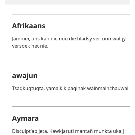
Afrikaans
Jammer, ons kan nie nou die bladsy vertoon wat jy
versoek het nie.
awajun
Tsagkugtugta, yamaikik paginak wainmainchauwai.
Aymara
Disculptʼapjjeta. Kawkjarutï mantañ munkta ukajj