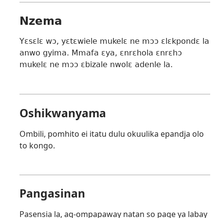
Nzema
Yɛsɛlɛ wɔ, yɛtɛwiele mukelɛ ne mɔɔ ɛlɛkpondɛ la
anwo gyima. Mmafa ɛya, ɛnrɛhola ɛnrɛhɔ
mukelɛ ne mɔɔ ɛbizale nwolɛ adenle la.
Oshikwanyama
Ombili, pomhito ei itatu dulu okuulika epandja olo
to kongo.
Pangasinan
Pasensia la, ag-ompapaway natan so page ya labay