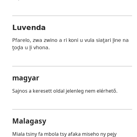
Luvenda
Pfarelo, zwa zwino a ri koni u vula siaṱari ḽine na
ṱoḓa u ḽi vhona.
magyar
Sajnos a keresett oldal jelenleg nem elérhető.
Malagasy
Miala tsiny fa mbola tsy afaka miseho ny pejy