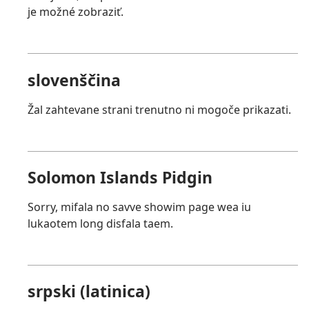
je možné zobraziť.
slovenščina
Žal zahtevane strani trenutno ni mogoče prikazati.
Solomon Islands Pidgin
Sorry, mifala no savve showim page wea iu
lukaotem long disfala taem.
srpski (latinica)