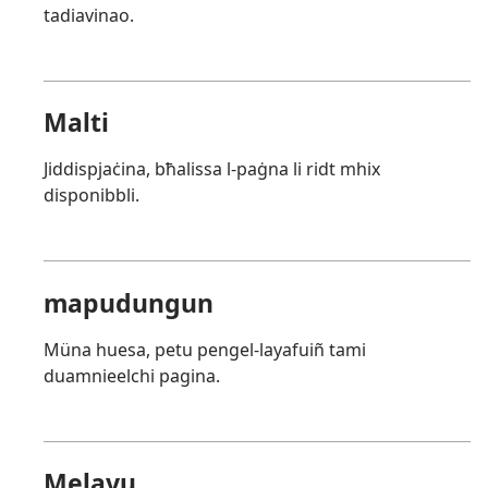
tadiavinao.
Malti
Jiddispjaċina, bħalissa l-paġna li ridt mhix
disponibbli.
mapudungun
Müna huesa, petu pengel-layafuiñ tami
duamnieelchi pagina.
Melayu