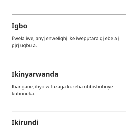
Igbo
Ewela iwe, anyị enwelighị ike iwepụtara gị ebe a ị
pịrị ugbu a.
Ikinyarwanda
Ihangane, ibyo wifuzaga kureba ntibishoboye
kuboneka.
Ikirundi