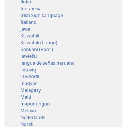
Iloko
Indonesia
Irish Sign Language
Italiano
Jawa
Kiswahili
Kiswahili (Congo)
Konkani (Romi)
latviešu
lengua de señas peruana
lietuvių
Luvenda
magyar
Malagasy
Malti
mapudungun
Melayu
Nederlands
Norsk