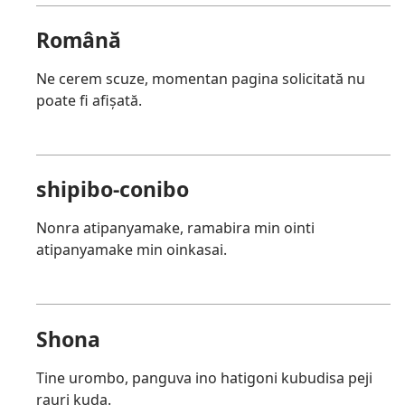
Română
Ne cerem scuze, momentan pagina solicitată nu
poate fi afișată.
shipibo-conibo
Nonra atipanyamake, ramabira min ointi
atipanyamake min oinkasai.
Shona
Tine urombo, panguva ino hatigoni kubudisa peji
rauri kuda.