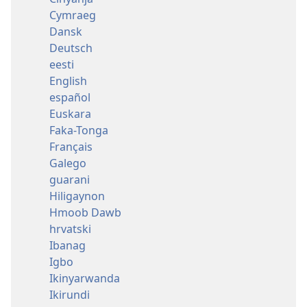
Cymraeg
Dansk
Deutsch
eesti
English
español
Euskara
Faka-Tonga
Français
Galego
guarani
Hiligaynon
Hmoob Dawb
hrvatski
Ibanag
Igbo
Ikinyarwanda
Ikirundi