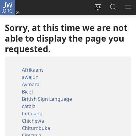
JW.ORG
Log
In
Change
Search
SH
(opens
site
JW.ORG
ME
Sorry, at this time we are not
new
language
window)
able to display the page you
requested.
Afrikaans
awajun
Aymara
Bicol
British Sign Language
català
Cebuano
Chichewa
Chitumbuka
Cinyanja