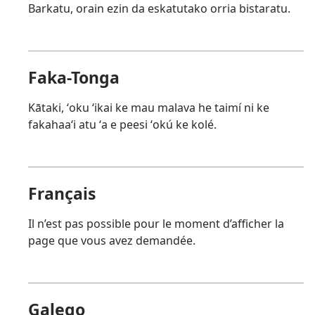
Barkatu, orain ezin da eskatutako orria bistaratu.
Faka-Tonga
Kātaki, ʻoku ʻikai ke mau malava he taimí ni ke
fakahaaʻi atu ʻa e peesi ʻokú ke kolé.
Français
Il n’est pas possible pour le moment d’afficher la
page que vous avez demandée.
Galego