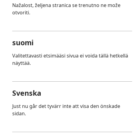
Nažalost, željena stranica se trenutno ne može
otvoriti.
suomi
Valitettavasti etsimääsi sivua ei voida tällä hetkellä
näyttää.
Svenska
Just nu går det tyvärr inte att visa den önskade
sidan.