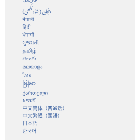
پنجابی (شاہ مُکھی)
नेपाली
हिंदी
ਪੰਜਾਬੀ
ગુજરાતી
தமிழ்
తెలుగు
മലയാളം
ไทย
မြန်မာ
ქართული
አማርኛ
中文简体（普通话）
中文繁體（國語）
日本語
한국어