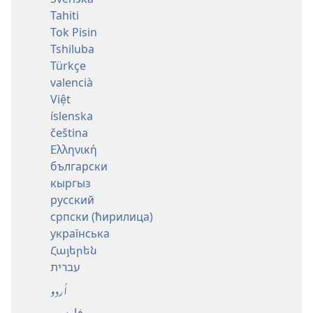
Tahiti
Tok Pisin
Tshiluba
Türkçe
valencià
Việt
íslenska
čeština
Ελληνική
български
кыргыз
русский
српски (ћирилица)
українська
Հայերեն
עברית
اُردو
فارسی