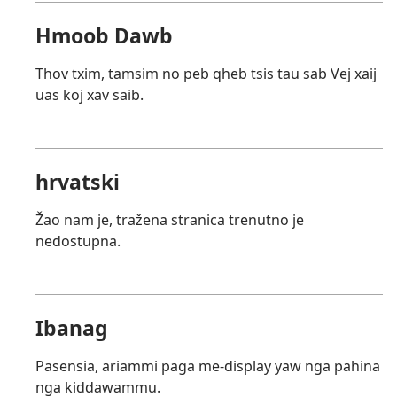
Hmoob Dawb
Thov txim, tamsim no peb qheb tsis tau sab Vej xaij
uas koj xav saib.
hrvatski
Žao nam je, tražena stranica trenutno je
nedostupna.
Ibanag
Pasensia, ariammi paga me-display yaw nga pahina
nga kiddawammu.