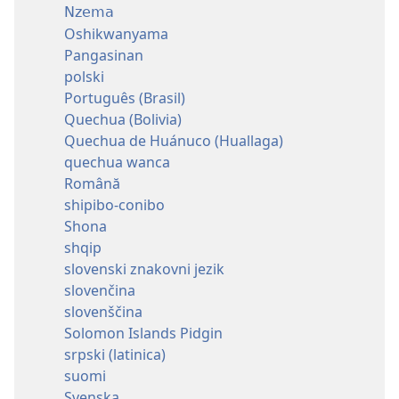
Nzema
Oshikwanyama
Pangasinan
polski
Português (Brasil)
Quechua (Bolivia)
Quechua de Huánuco (Huallaga)
quechua wanca
Română
shipibo-conibo
Shona
shqip
slovenski znakovni jezik
slovenčina
slovenščina
Solomon Islands Pidgin
srpski (latinica)
suomi
Svenska