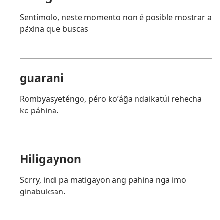
Sentímolo, neste momento non é posible mostrar a
páxina que buscas
guarani
Rombyasyeténgo, péro koʼág̃a ndaikatúi rehecha
ko páhina.
Hiligaynon
Sorry, indi pa matigayon ang pahina nga imo
ginabuksan.