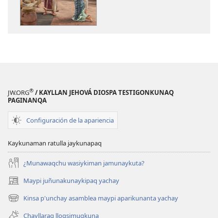
KAUSASUNCHIS,
DIOSPAQ
JUÑUNAKUYPI
KAUSASUNCH
YACHANAPAQ
JUÑUNAKUYP
Noviembre
YACHANAPA
-
Noviembre
Diciembre
-
2023
Diciembre
2023
®
JW.ORG
/ KAYLLAN JEHOVÁ DIOSPA TESTIGONKUNAQ
PAGINANQA
Configuración de la apariencia
Kaykunaman ratulla jaykunapaq
¿Munawaqchu wasiykiman jamunaykuta?
Maypi juñunakunaykipaq yachay
(abre
una
Kinsa p'unchay asamblea maypi aparikunanta yachay
(abre
nueva
una
ventana)
Chayllaraq lloqsimuqkuna