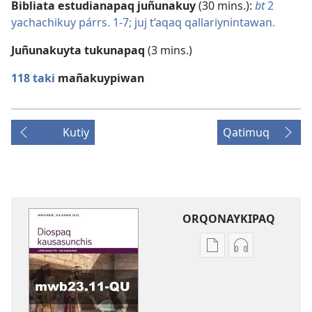
Bibliata estudianapaq juñunakuy
(30 mins.):
bt
2
yachachikuy párrs. 1-7;
juj t’aqaq qallariynintawan.
Juñunakuyta tukunapaq
(3 mins.)
118 taki
mañakuypiwan
Kutiy
Qatimuq
ORQONAYKIPAQ
Kaypi
Kaypin
qelqakunatan
grabasqa
copiawaq
qelqakunata
DIOSPAQ
horqowaq