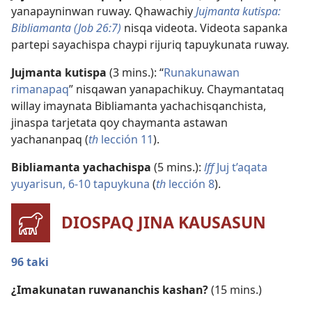
yanapayninwan ruway. Qhawachiy
Jujmanta kutispa:
Bibliamanta (Job 26:7)
nisqa videota. Videota sapanka
partepi sayachispa chaypi rijuriq tapuykunata ruway.
Jujmanta kutispa
(3 mins.): “
Runakunawan
rimanapaq
” nisqawan yanapachikuy. Chaymantataq
willay imaynata Bibliamanta yachachisqanchista,
jinaspa tarjetata qoy chaymanta astawan
yachananpaq (
th
lección 11
).
Bibliamanta yachachispa
(5 mins.):
lff
Juj t’aqata
yuyarisun, 6-10 tapuykuna
(
th
lección 8
).
DIOSPAQ JINA KAUSASUN
96 taki
¿Imakunatan ruwananchis kashan?
(15 mins.)