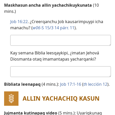
Maskhasun ancha allin yachachikuykunata
(10
mins.)
Job 16:22
. ¿Creerqanchu Job kausarimpuypi icha
manachu? (
w06
-S 15/3 14 párr. 11
).
Kutichiy
Kay semana Biblia leesqaykipi, ¿imatan Jehová
Diosmanta otaq imamantapas yacharqanki?
Kutichiy
Bibliata leenapaq
(4 mins.):
Job 17:​1-16
(
th
lección 12
).
ALLIN YACHACHIQ KASUN
Jujmanta kutinapaq video
(5 mins.): Uyariqkunaq