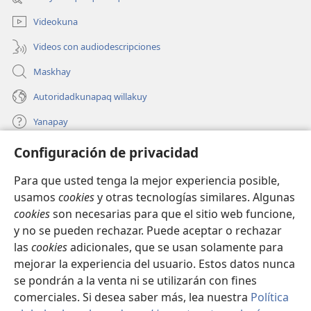
nueva
ventana)
Videokuna
Videos con audiodescripciones
Maskhay
Autoridadkunapaq willakuy
Yanapay
Configuración de privacidad
Donacionta churanapaq
(abre
una
Para que usted tenga la mejor experiencia posible,
nueva
INTERNETPI QELQANCHISKUNA Watchtower™
usamos
cookies
y otras tecnologías similares. Algunas
(abre
ventana)
cookies
son necesarias para que el sitio web funcione,
una
®
JW Hub
nueva
y no se pueden rechazar. Puede aceptar o rechazar
(abre
ventana)
una
las
cookies
adicionales, que se usan solamente para
®
JW Library
nueva
mejorar la experiencia del usuario. Estos datos nunca
ventana)
se pondrán a la venta ni se utilizarán con fines
comerciales. Si desea saber más, lea nuestra
Política