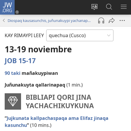
JW.ORG
Sutiykiwan
jaykuy
Direccionpi simi
JW.ORG
QH
(abre
akllay
nisqapi
ME
Diospaq kausasunchis, juñunakuypi yachanapaq | Noviembre - Diciembre 2023
una
maskhay
nueva
KAY RIMAYPI LEEY
ventana)
13-19 noviembre
JOB 15-17
90 taki
mañakuypiwan
Juñunakuyta qallarinapaq
(1 min.)
BIBLIAPI QORI JINA
YACHACHIKUYKUNA
“
Jujkunata kallpachaspaqa ama Elifaz jinaqa
kasunchu
”
(10 mins.)