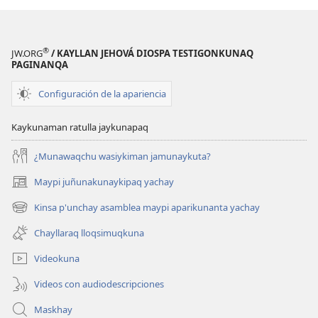
Diciembre
-
2022
Diciembre
2022
®
JW.ORG
/ KAYLLAN JEHOVÁ DIOSPA TESTIGONKUNAQ
PAGINANQA
Configuración de la apariencia
Kaykunaman ratulla jaykunapaq
¿Munawaqchu wasiykiman jamunaykuta?
Maypi juñunakunaykipaq yachay
(abre
una
Kinsa p'unchay asamblea maypi aparikunanta yachay
(abre
nueva
una
ventana)
Chayllaraq lloqsimuqkuna
nueva
ventana)
Videokuna
Videos con audiodescripciones
Maskhay