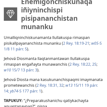
Enemigonchiskunaqa
iñiyninchispi
pisipananchistan
munanku
Umalliqninchiskunamanta llullakuspa rimaspan
pisikallpayananchista munanku (
2 Rey. 18:19-21
;
w05
-S
1/8 11 párr. 5
).
Jehová Diosmanta llaqtanmantawan llullakuspa
rimaspan engañayta munawanchis (
2 Rey. 18:22,
25
;
w10
15/7 13 párr. 3
).
Jehová Diosta mana kasukunanchispaqmi imaymanata
prometewanchis (
2 Rey. 18:31, 32
;
w13
15/11 19 párr.
14;
yb74
-S 177 párr. 1
).
TAPUKUY:
“¿Preparakushanichu qatiykachayta
aguantanaypaq?”, nispa.