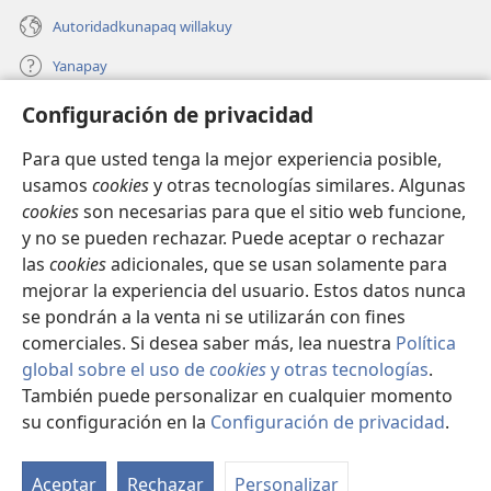
Autoridadkunapaq willakuy
Yanapay
Configuración de privacidad
Donacionta churanapaq
(abre
una
Para que usted tenga la mejor experiencia posible,
nueva
INTERNETPI QELQANCHISKUNA Watchtower™
usamos
cookies
y otras tecnologías similares. Algunas
(abre
ventana)
cookies
son necesarias para que el sitio web funcione,
una
®
JW Hub
nueva
y no se pueden rechazar. Puede aceptar o rechazar
(abre
ventana)
una
las
cookies
adicionales, que se usan solamente para
®
JW Library
nueva
mejorar la experiencia del usuario. Estos datos nunca
ventana)
se pondrán a la venta ni se utilizarán con fines
comerciales. Si desea saber más, lea nuestra
Política
global sobre el uso de
cookies
y otras tecnologías
.
Copyright
© 2026 Watch Tower Bible and Tract Society of Pennsylvania.
También puede personalizar en cualquier momento
IMATAN RUWAWAQ IMATAN MANA
|
DATOSKUNATA
su configuración en la
Configuración de privacidad
.
Mo
WAQAYCHASQAYKUMANTA
|
CONFIGURACIÓN DE PRIVACIDAD
ín
Aceptar
Rechazar
Personalizar