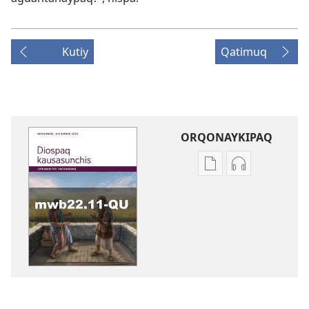
Kutiy
Qatimuq
ORQONAYKIPAQ
Kaypi
Kaypin
qelqakunatan
grabasqa
copiawaq
qelqakunata
DIOSPAQ
horqowaq
KAUSASUNCHIS,
DIOSPAQ
JUÑUNAKUYPI
KAUSASUNCH
YACHANAPAQ
JUÑUNAKUYP
Noviembre
YACHANAPA
-
Noviembre