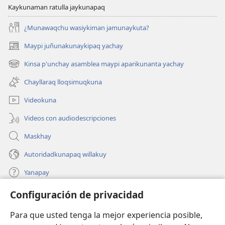
Kaykunaman ratulla jaykunapaq
¿Munawaqchu wasiykiman jamunaykuta?
Maypi juñunakunaykipaq yachay
(abre
una
Kinsa p'unchay asamblea maypi aparikunanta yachay
(abre
nueva
una
ventana)
Chayllaraq lloqsimuqkuna
nueva
ventana)
Videokuna
Videos con audiodescripciones
Maskhay
Autoridadkunapaq willakuy
Yanapay
Configuración de privacidad
Donacionta churanapaq
(abre
una
Para que usted tenga la mejor experiencia posible,
nueva