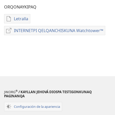
ORQONAYKIPAQ
Letralla
Kaypi
qelqakunatan
INTERNETPI QELQANCHISKUNA Watchtower™
INTERNETPI
copiawaq
QELQANCHISKUNA
DIOSPAQ
Watchtower™
KAUSASUNCHIS
JUÑUNAKUYPI
ASTAWAN
YACHANAPAQ
Enero
2019
®
JW.ORG
/ KAYLLAN JEHOVÁ DIOSPA TESTIGONKUNAQ
PAGINANQA
Configuración de la apariencia