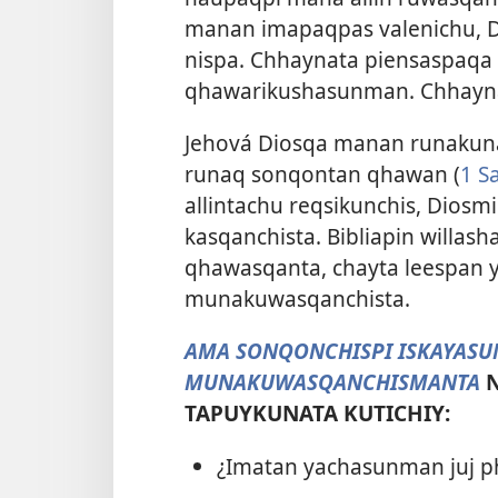
manan imapaqpas valenichu,
nispa. Chhaynata piensaspaqa
qhawarikushasunman. Chhayn
Jehová Diosqa manan runakuna
runaq sonqontan qhawan (
1 S
allintachu reqsikunchis, Diosm
kasqanchista. Bibliapin willas
qhawasqanta, chayta leespan 
munakuwasqanchista.
AMA SONQONCHISPI ISKAYASU
MUNAKUWASQANCHISMANTA
TAPUYKUNATA KUTICHIY:
¿Imatan yachasunman juj 