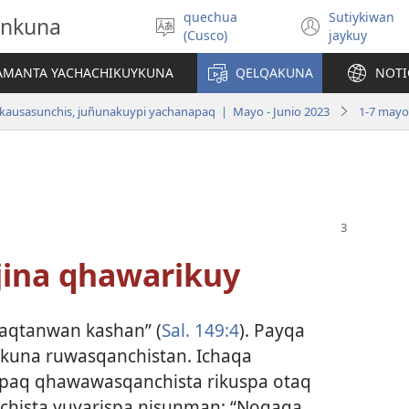
quechua
Sutiykiwan
onkuna
Simita
(abre
(Cusco)
jaykuy
akllay
una
nueva
IAMANTA YACHACHIKUYKUNA
QELQAKUNA
NOTI
ventan
kausasunchis, juñunakuypi yachanapaq | Mayo - Junio 2023
1-7 mayo
 jina qhawarikuy
laqtanwan kashan” (
Sal. 149:4
). Payqa
kuna ruwasqanchistan. Ichaqa
npaq qhawawasqanchista rikuspa otaq
chista yuyarispa nisunman: “Noqaqa