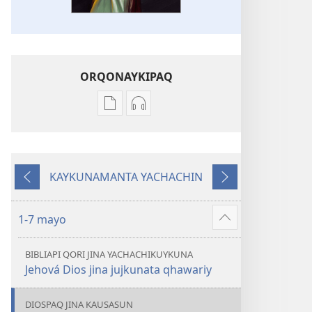
ORQONAYKIPAQ
Kaypi
Kaypin
qelqakunatan
grabasqa
copiawaq
qelqakunata
DIOSPAQ
horqowaq
KAYKUNAMANTA YACHACHIN
KAUSASUNCHIS,
DIOSPAQ
Kutiy
Qatimuq
JUÑUNAKUYPI
KAUSASUNCHIS,
YACHANAPAQ
JUÑUNAKUYPI
1-7 mayo
Mostrar
Mayo
YACHANAPAQ
más
-
Mayo
BIBLIAPI QORI JINA YACHACHIKUYKUNA
Junio
-
Jehová Dios jina jujkunata qhawariy
2023
Junio
2023
DIOSPAQ JINA KAUSASUN