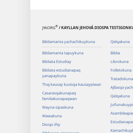
®
JW.ORG
/ KAYLLAN JEHOVÁ DIOSPA TESTIGON
Bibliamanta yachachikuykuna
Qelqakuna
Bibliamanta tapuykuna
Biblia
Bibliata Estudiay
Librokuna
Bibliata estudianapaq
Folletokuna
yanapaykuna
Tratadokuna,
Thaj kausay kusisqa kausaypiwan
Ajllasqa yac
Casarasqakunapaq
Qelqakuna
familiakunapaqwan
Juñunakuypi
Wayna-sipaskuna
Asambleapa
Wawakuna
Estudianapa
Diospi iñiy
Kamachikuy
Bibliawan cienciawan