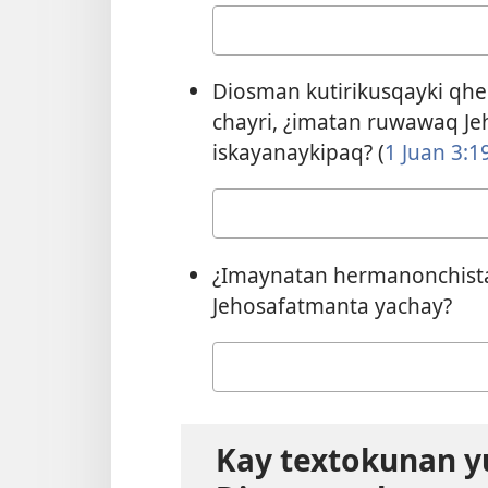
Your
answer
Diosman kutirikusqayki qh
chayri, ¿imatan ruwawaq 
iskayanaykipaq? (
1 Juan 3:1
Your
answer
¿Imaynatan hermanonchist
Jehosafatmanta yachay?
Your
answer
Kay textokunan y