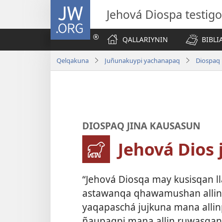
JW.ORG
Jehová Diospa testig
QALLARIYNIN
BIBL
Qelqakuna
Juñunakuypi yachanapaq
Diospaq 
DIOSPAQ JINA KAUSASUN
Jehová Dios
“Jehová Diosqa may kusisqan l
astawanqa qhawamushan allin
yaqapaschá jujkuna mana alli
ñaupaqpi mana allin ruwasqan