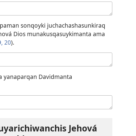
epaman sonqoyki juchachashasunkiraq
Jehová Dios munakusqasuykimanta ama
9, 20
).
a yanaparqan Davidmanta
uyarichiwanchis Jehová