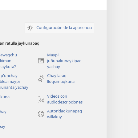
Configuración de la apariencia
n ratulla jaykunapaq
awaqchu
Maypi
ykiman
juñunakunaykipaq
(abre
naykuta?
yachay
una
nueva
 p'unchay
Chayllaraq
ventana)
blea maypi
lloqsimuqkuna
kunanta yachay
Videos con
okuna
audiodescripciones
Autoridadkunapaq
hay
willakuy
pay