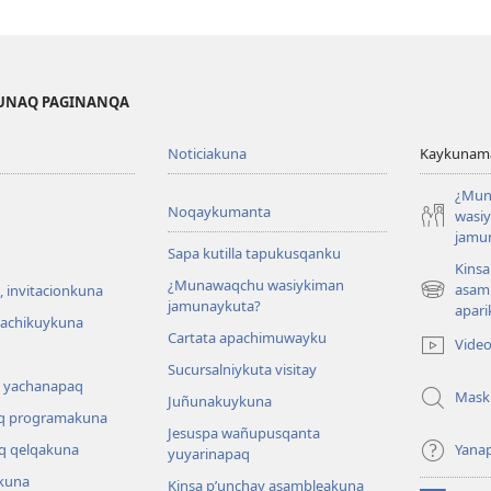
KUNAQ PAGINANQA
Noticiakuna
Kaykunama
¿Mun
Noqaykumanta
wasi
jamu
Sapa kutilla tapukusqanku
Kinsa
¿Munawaqchu wasiykiman
asam
 invitacionkuna
(abre
jamunaykuta?
apari
una
hachikuykuna
Cartata apachimuwayku
nueva
Vide
ventana)
Sucursalniykuta visitay
 yachanapaq
Mask
Juñunakuykuna
q programakuna
Jesuspa wañupusqanta
q qelqakuna
Yana
yuyarinapaq
kuna
Kinsa p’unchay asambleakuna