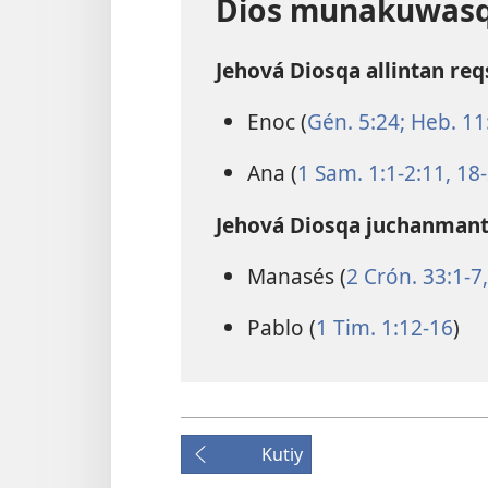
Dios munakuwasq
Jehová Diosqa allintan r
Enoc (
Gén. 5:24;
Heb. 11:
Ana (
1 Sam. 1:1-2:11,
18-
Jehová Diosqa juchanman
Manasés (
2 Crón. 33:1-7,
Pablo (
1 Tim. 1:12-16
)
Kutiy