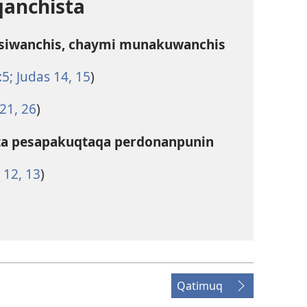
anchista
eqsiwanchis, chaymi munakuwanchis
5;
Judas 14, 15
)
21,
26
)
ta pesapakuqtaqa perdonanpunin
12, 13
)
Qatimuq