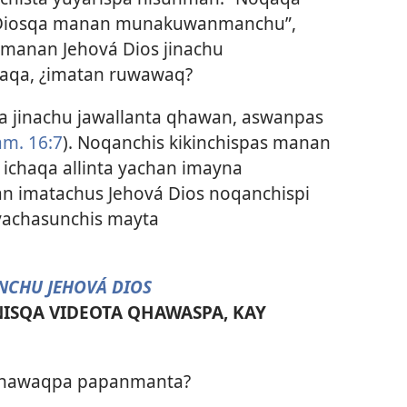
 Diosqa manan munakuwanmanchu”,
 manan Jehová Dios jinachu
aqa, ¿imatan ruwawaq?
 jinachu jawallanta qhawan, aswanpas
am. 16:7
). Noqanchis kikinchispas manan
i ichaqa allinta yachan imayna
han imatachus Jehová Dios noqanchispi
yachasunchis mayta
NCHU JEHOVÁ DIOS
NISQA VIDEOTA QHAWASPA, KAY
phawaqpa papanmanta?