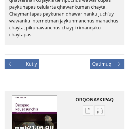
paykunapas celularta qhawankuman chayta.
Chaymantapas paykunan qhawarinanku juch’uy
wawanku internetman jaykunmanchus manachus
chayta, pikunawanchus chaypi rimanqaku
chaytapas.
Kutiy
Qatimuq
ORQONAYKIPAQ
Kaypi
Kaypin
qelqakunatan
grabasqa
copiawaq
qelqakunata