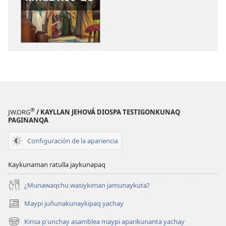
DIOSPAQ
horqowaq
KAUSASUNCHIS,
DIOSPAQ
JUÑUNAKUYPI
KAUSASUNCH
YACHANAPAQ
JUÑUNAKUYP
Mayo
YACHANAPA
-
Mayo
Junio
-
2021
Junio
2021
®
JW.ORG
/ KAYLLAN JEHOVÁ DIOSPA TESTIGONKUNAQ
PAGINANQA
Configuración de la apariencia
Kaykunaman ratulla jaykunapaq
¿Munawaqchu wasiykiman jamunaykuta?
Maypi juñunakunaykipaq yachay
(abre
una
Kinsa p'unchay asamblea maypi aparikunanta yachay
(abre