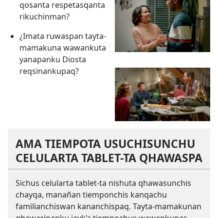
qosanta respetasqanta
rikuchinman?
¿Imata ruwaspan tayta-
mamakuna wawankuta
yanapanku Diosta
reqsinankupaq?
AMA TIEMPOTA USUCHISUNCHU
CELULARTA TABLET-TA QHAWASPA
Sichus celularta tablet-ta nishuta qhawasunchis
chayqa, manañan tiemponchis kanqachu
familianchiswan kananchispaq. Tayta-mamakunan
qhawarinanku jayk’a tiempochus wawankupas