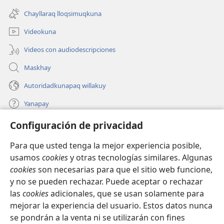
nueva
una
ventana)
Chayllaraq lloqsimuqkuna
nueva
ventana)
Videokuna
Videos con audiodescripciones
Maskhay
Autoridadkunapaq willakuy
Yanapay
Configuración de privacidad
Donacionta churanapaq
(abre
una
Para que usted tenga la mejor experiencia posible,
nueva
INTERNETPI QELQANCHISKUNA Watchtower™
usamos
cookies
y otras tecnologías similares. Algunas
(abre
ventana)
cookies
son necesarias para que el sitio web funcione,
una
®
JW Hub
nueva
y no se pueden rechazar. Puede aceptar o rechazar
(abre
ventana)
las
cookies
adicionales, que se usan solamente para
una
®
JW Library
nueva
mejorar la experiencia del usuario. Estos datos nunca
ventana)
se pondrán a la venta ni se utilizarán con fines