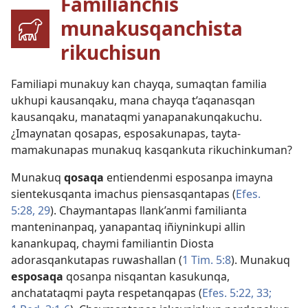
Familianchis
munakusqanchista
rikuchisun
Familiapi munakuy kan chayqa, sumaqtan familia
ukhupi kausanqaku, mana chayqa t’aqanasqan
kausanqaku, manataqmi yanapanakunqakuchu.
¿Imaynatan qosapas, esposakunapas, tayta-
mamakunapas munakuq kasqankuta rikuchinkuman?
Munakuq
qosaqa
entiendenmi esposanpa imayna
sientekusqanta imachus piensasqantapas (
Efes.
5:28, 29
). Chaymantapas llank’anmi familianta
manteninanpaq, yanapantaq iñiyninkupi allin
kanankupaq, chaymi familiantin Diosta
adorasqankutapas ruwashallan (
1 Tim. 5:8
). Munakuq
esposaqa
qosanpa nisqantan kasukunqa,
anchatataqmi payta respetanqapas (
Efes. 5:22,
33;