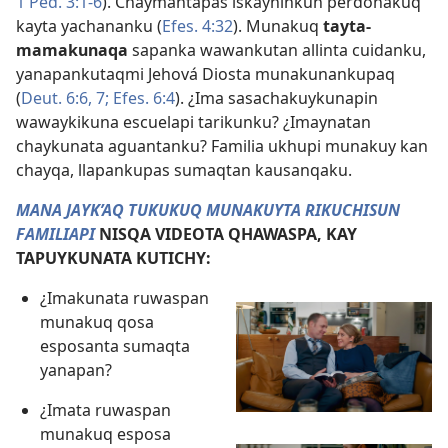
1 Ped. 3:1-6
). Chaymantapas iskayninkun perdonakuq
kayta yachananku (
Efes. 4:32
). Munakuq
tayta-
mamakunaqa
sapanka wawankutan allinta cuidanku,
yanapankutaqmi Jehová Diosta munakunankupaq
(
Deut. 6:6, 7;
Efes. 6:4
). ¿Ima sasachakuykunapin
wawaykikuna escuelapi tarikunku? ¿Imaynatan
chaykunata aguantanku? Familia ukhupi munakuy kan
chayqa, llapankupas sumaqtan kausanqaku.
MANA JAYK’AQ TUKUKUQ MUNAKUYTA RIKUCHISUN
FAMILIAPI
NISQA VIDEOTA QHAWASPA, KAY
TAPUYKUNATA KUTICHY:
¿Imakunata ruwaspan
munakuq qosa
esposanta sumaqta
yanapan?
¿Imata ruwaspan
munakuq esposa