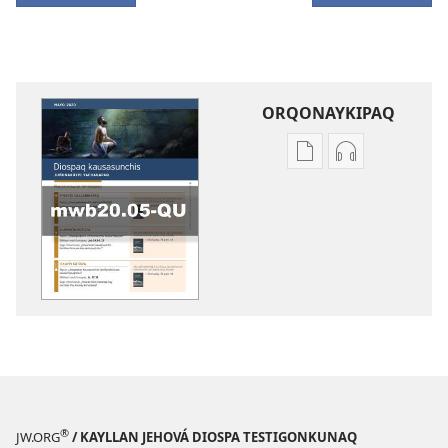
ORQONAYKIPAQ
Kaypi
Kaypin
qelqakunatan
grabasqa
copiawaq
qelqakunata
DIOSPAQ
horqowaq
KAUSASUNCHIS,
DIOSPAQ
JUÑUNAKUYPI
KAUSASUNCH
YACHANAPAQ
JUÑUNAKUYP
Mayo
YACHANAPA
2020
Mayo
2020
®
JW.ORG
/ KAYLLAN JEHOVÁ DIOSPA TESTIGONKUNAQ