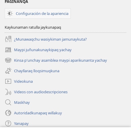
PAGINANQA
Configuración de la apariencia
Kaykunaman ratulla jaykunapaq
¿Munawaqchu wasiykiman jamunaykuta?
Maypi juñunakunaykipaq yachay
(abre
una
Kinsa p'unchay asamblea maypi aparikunanta yachay
(abre
nueva
una
ventana)
Chayllaraq lloqsimuqkuna
nueva
ventana)
Videokuna
Videos con audiodescripciones
Maskhay
Autoridadkunapaq willakuy
Yanapay