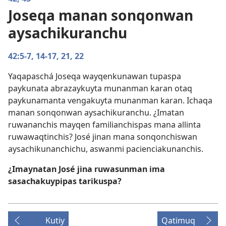
Joseqa manan sonqonwan
aysachikuranchu
42:5-7,
14-17,
21, 22
Yaqapaschá Joseqa wayqenkunawan tupaspa
paykunata abrazaykuyta munanman karan otaq
paykunamanta vengakuyta munanman karan. Ichaqa
manan sonqonwan aysachikuranchu. ¿Imatan
ruwananchis mayqen familianchispas mana allinta
ruwawaqtinchis? José jinan mana sonqonchiswan
aysachikunanchichu, aswanmi pacienciakunanchis.
¿Imaynatan José jina ruwasunman ima
sasachakuypipas tarikuspa?
Kutiy
Qatimuq