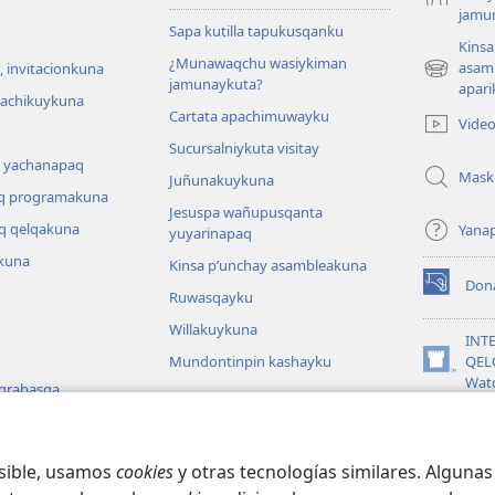
jamu
Sapa kutilla tapukusqanku
Kinsa
¿Munawaqchu wasiykiman
asam
 invitacionkuna
(abre
jamunaykuta?
apari
una
hachikuykuna
Cartata apachimuwayku
nueva
Vide
ventana)
Sucursalniykuta visitay
 yachanapaq
Mask
Juñunakuykuna
q programakuna
Jesuspa wañupusqanta
q qelqakuna
Yana
yuyarinapaq
kuna
Kinsa p’unchay asambleakuna
Don
(abre
Ruwasqayku
una
Willakuykuna
nueva
INT
ventana)
Mundontinpin kashayku
QEL
(abre
Wat
 grabasqa
una
nueva
JW L
 uyarinapaq
ventana)
na
osible, usamos
cookies
y otras tecnologías similares. Alguna