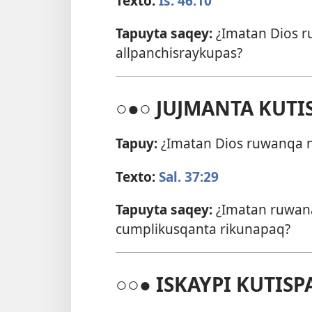
Texto:
Is. 46:10
Tapuyta saqey:
¿Imatan Dios 
allpanchisraykupas?
○●○ JUJMANTA KUTI
Tapuy:
¿Imatan Dios ruwanqa n
Texto:
Sal. 37:29
Tapuyta saqey:
¿Imatan ruwan
cumplikusqanta rikunapaq?
○○● ISKAYPI KUTISP