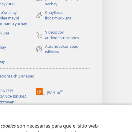
(abre
naykuta?
yachay
una
nueva
 p'unchay
Chayllaraq
ventana)
blea maypi
lloqsimuqkuna
kunanta yachay
Videos con
okuna
audiodescripciones
Autoridadkunapaq
hay
willakuy
pay
acionta churanapaq
ERNETPI
®
JW Hub
(abre
QANCHISKUNA
una
chtower™
nueva
®
ventana)
ibrary
s
cookies
son necesarias para que el sitio web