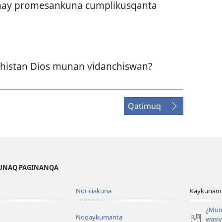
hay promesankuna cumplikusqanta
histan Dios munan vidanchiswan?
Qatimuq
KUNAQ PAGINANQA
Noticiakuna
Kaykunama
¿Mun
Noqaykumanta
wasi