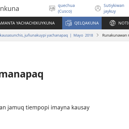
quechua
Sutiykiwan
onkuna
Simita
(abre
(Cusco)
jaykuy
akllay
una
nueva
IAMANTA YACHACHIKUYKUNA
QELQAKUNA
NOTI
ventan
 kausasunchis, juñunakuypi yachanapaq | Mayo 2018
Runakunawan 
imanapaq
an jamuq tiempopi imayna kausay