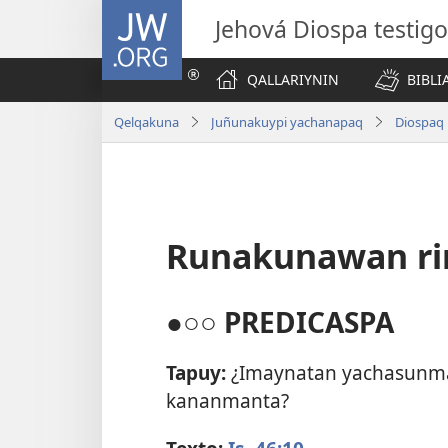
JW.ORG
Jehová Diospa testig
QALLARIYNIN
BIBL
Qelqakuna
Juñunakuypi yachanapaq
Diospaq
Runakunawan r
●○○ PREDICASPA
Tapuy:
¿Imaynatan yachasunm
kananmanta?