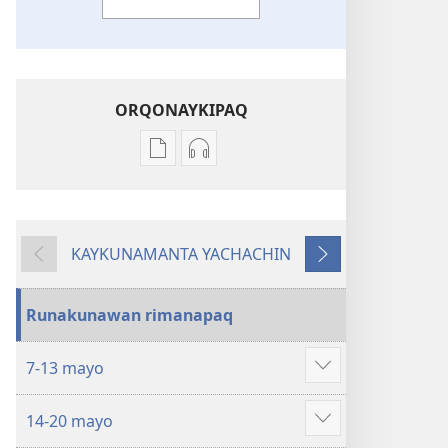
ORQONAYKIPAQ
Kaypi
Kaypin
qelqakunatan
grabasqa
copiawaq
qelqakunata
DIOSPAQ
horqowaq
KAYKUNAMANTA YACHACHIN
KAUSASUNCHIS,
DIOSPAQ
Kutiy
Qatimuq
JUÑUNAKUYPI
KAUSASUNCHIS,
YACHANAPAQ
JUÑUNAKUYPI
Runakunawan rimanapaq
Mayo
YACHANAPAQ
2018
Mayo
7-13 mayo
2018
Mostrar
más
14-20 mayo
Mostrar