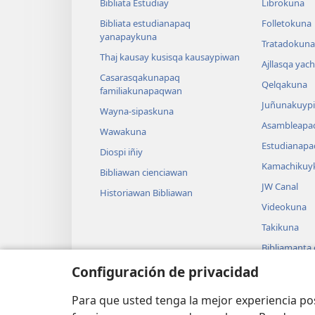
Bibliata Estudiay
Librokuna
Bibliata estudianapaq
Folletokuna
yanapaykuna
Tratadokuna,
Thaj kausay kusisqa kausaypiwan
Ajllasqa yac
Casarasqakunapaq
Qelqakuna
familiakunapaqwan
Juñunakuypi
Wayna-sipaskuna
Asambleapa
Wawakuna
Estudianapa
Diospi iñiy
Kamachikuy
Bibliawan cienciawan
JW Canal
Historiawan Bibliawan
Videokuna
Takikuna
Bibliamanta
Bibliamanta
Configuración de privacidad
actuacionku
Para que usted tenga la mejor experiencia p