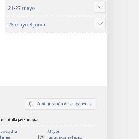
más
21-27 mayo
Mostrar
más
28 mayo-3 junio
Mostrar
más
Configuración de la apariencia
n ratulla jaykunapaq
awaqchu
Maypi
ykiman
juñunakunaykipaq