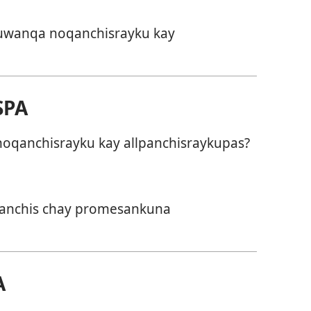
ruwanqa noqanchisrayku kay
SPA
oqanchisrayku kay allpanchisraykupas?
anchis chay promesankuna
A