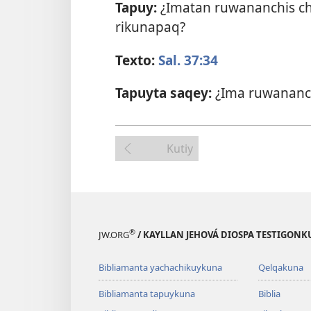
Tapuy:
¿Imatan ruwananchis c
rikunapaq?
Texto:
Sal. 37:34
Tapuyta saqey:
¿Ima ruwananc
Kutiy
®
JW.ORG
/ KAYLLAN JEHOVÁ DIOSPA TESTIGON
Bibliamanta yachachikuykuna
Qelqakuna
Bibliamanta tapuykuna
Biblia