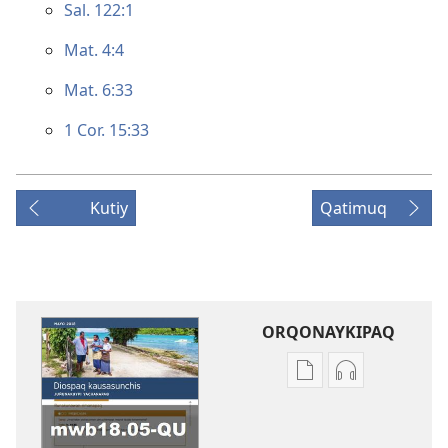
Sal. 122:1
Mat. 4:4
Mat. 6:33
1 Cor. 15:33
Kutiy
Qatimuq
ORQONAYKIPAQ
Kaypi
Kaypin
qelqakunatan
grabasqa
copiawaq
qelqakunata