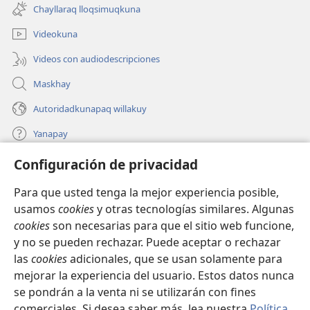
una
ventana)
Chayllaraq lloqsimuqkuna
nueva
ventana)
Videokuna
Videos con audiodescripciones
Maskhay
Autoridadkunapaq willakuy
Yanapay
Configuración de privacidad
Donacionta churanapaq
(abre
una
Para que usted tenga la mejor experiencia posible,
nueva
INTERNETPI QELQANCHISKUNA Watchtower™
usamos
cookies
y otras tecnologías similares. Algunas
(abre
ventana)
cookies
son necesarias para que el sitio web funcione,
una
®
JW Hub
nueva
y no se pueden rechazar. Puede aceptar o rechazar
(abre
ventana)
una
las
cookies
adicionales, que se usan solamente para
®
JW Library
nueva
mejorar la experiencia del usuario. Estos datos nunca
ventana)
se pondrán a la venta ni se utilizarán con fines
comerciales. Si desea saber más, lea nuestra
Política