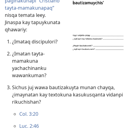
paginakunapi “Cristiano
tayta-mamakunapaq”
nisqa temata leey.
Jinaspa kay tapuykunata
qhawariy:
¿Imataq discipulori?
¿Imatan tayta-
mamakuna
yachachinanku
wawankuman?
Sichus juj wawa bautizakuyta munan chayqa,
¿imaynatan kay textokuna kasukusqanta vidanpi
rikuchishan?
Col. 3:20
Luc. 2:46