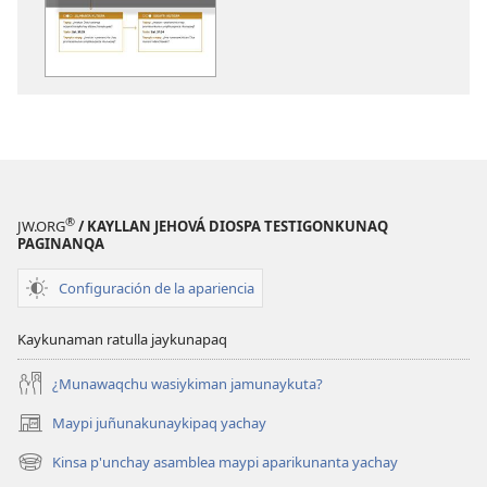
DIOSPAQ
horqowaq
KAUSASUNCHIS,
DIOSPAQ
JUÑUNAKUYPI
KAUSASUNCH
YACHANAPAQ
JUÑUNAKUYP
Mayo
YACHANAPA
2018
Mayo
2018
®
JW.ORG
/ KAYLLAN JEHOVÁ DIOSPA TESTIGONKUNAQ
PAGINANQA
Configuración de la apariencia
Kaykunaman ratulla jaykunapaq
¿Munawaqchu wasiykiman jamunaykuta?
Maypi juñunakunaykipaq yachay
(abre
una
Kinsa p'unchay asamblea maypi aparikunanta yachay
(abre
nueva