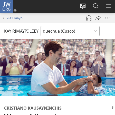
JW.ORG
Sutiykiwan
jaykuy
Direccionpi simi
JW.ORG
QH
(abre
akllay
nisqapi
ME
7-13 mayo
una
maskhay
nueva
KAY RIMAYPI LEEY
ventana)
CRISTIANO KAUSAYNINCHIS