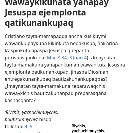
Wawaykikunata yanapay
Jesuspa ejemplonta
qatikunankupaq
Cristiano tayta-mamapaqqa ancha kusikuymi
wawanku paykuna kikinkuta negakuspa, ñak’arina
k’aspinkuta apaspa Jesuspa qhepanta
purishasqankuqa (
Mar. 8:34;
3 Juan 4
). ¿Imaynatan
tayta-mamakuna yanapankuman wawankuta Jesuspa
ejemplonta qatikunankupaq, jinaspa Diosman
entregakunankupaq bautizakunankupaqpas?
¿Imaynatan tayta-mamakuna reparawaqchis
wawaykichis bautizakunanpaq preparasqaña
kashasqanta?
‘Riychis, yachachimuychis,
bautizamuychis’
nisqa
folletopi
4, 5