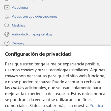
nueva
ventana)
Videokuna
Videos con audiodescripciones
Maskhay
Autoridadkunapaq willakuy
Yanapay
Configuración de privacidad
Donacionta churanapaq
(abre
una
Para que usted tenga la mejor experiencia posible,
nueva
INTERNETPI QELQANCHISKUNA Watchtower™
usamos
cookies
y otras tecnologías similares. Algunas
(abre
ventana)
cookies
son necesarias para que el sitio web funcione,
una
®
JW Hub
nueva
y no se pueden rechazar. Puede aceptar o rechazar
(abre
ventana)
las
cookies
adicionales, que se usan solamente para
una
®
JW Library
nueva
mejorar la experiencia del usuario. Estos datos nunca
ventana)
se pondrán a la venta ni se utilizarán con fines
comerciales. Si desea saber más, lea nuestra
Política