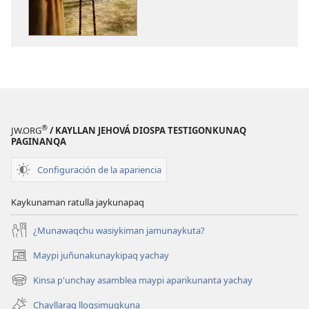
KAUSASUNCHIS,
DIOSPAQ
JUÑUNAKUYPI
KAUSASUNCH
YACHANAPAQ
JUÑUNAKUYP
Marzo
YACHANAPA
-
Marzo
Abril
-
2022
Abril
2022
®
JW.ORG
/ KAYLLAN JEHOVÁ DIOSPA TESTIGONKUNAQ
PAGINANQA
Configuración de la apariencia
Kaykunaman ratulla jaykunapaq
¿Munawaqchu wasiykiman jamunaykuta?
Maypi juñunakunaykipaq yachay
(abre
una
Kinsa p'unchay asamblea maypi aparikunanta yachay
(abre
nueva
una
ventana)
Chayllaraq lloqsimuqkuna