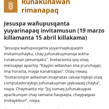
Runakunawan
rimanapaq
Jesuspa wañupusqanta
yuyarinapaq invitamusun (19 marzo
killamanta 15 abril killakama)
“Jesuspa wañupusqanta yuyarinaykupaqmi
invitamushayku, chay juñunakuymanqa askha
runakunan jamunqaku”. Invitacionta qoy otaq
mensajepi apachiy. “Kaypin willashan ima p’unchaypi,
ima horasta, maypi kanantapas”. Otaq niwaq:
“Invitacionpin willashan imaynatas celularniykipi otaq
computadoraykipi juñunakuyman jaykuwaq chayta”,
nispa. Chaymanta niy: “Juj sumaq juñunakuypas
aparikunqan chay semana ñaupaqta, chaypaqpas
invitaykikun”, nispa.