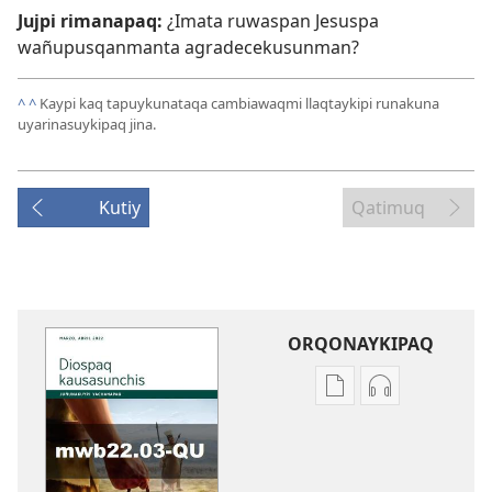
Jujpi rimanapaq:
¿Imata ruwaspan Jesuspa
wañupusqanmanta agradecekusunman?
^
^
Kaypi kaq tapuykunataqa cambiawaqmi llaqtaykipi runakuna
uyarinasuykipaq jina.
Kutiy
Qatimuq
ORQONAYKIPAQ
Kaypi
Kaypin
qelqakunatan
grabasqa
copiawaq
qelqakunata
DIOSPAQ
horqowaq