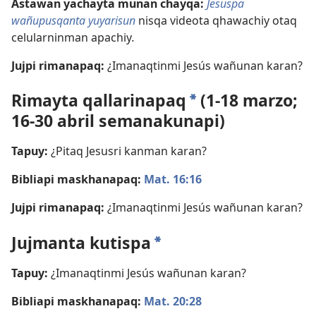
Astawan yachayta munan chayqa:
Jesuspa
wañupusqanta yuyarisun
nisqa videota qhawachiy otaq
celularninman apachiy
.
Jujpi rimanapaq:
¿Imanaqtinmi Jesús wañunan karan?
Rimayta qallarinapaq
(1-18 marzo;
*
16-30 abril semanakunapi)
Tapuy:
¿Pitaq Jesusri kanman karan?
Bibliapi maskhanapaq:
Mat. 16:16
Jujpi rimanapaq:
¿Imanaqtinmi Jesús wañunan karan?
Jujmanta kutispa
*
Tapuy:
¿Imanaqtinmi Jesús wañunan karan?
Bibliapi maskhanapaq:
Mat. 20:28