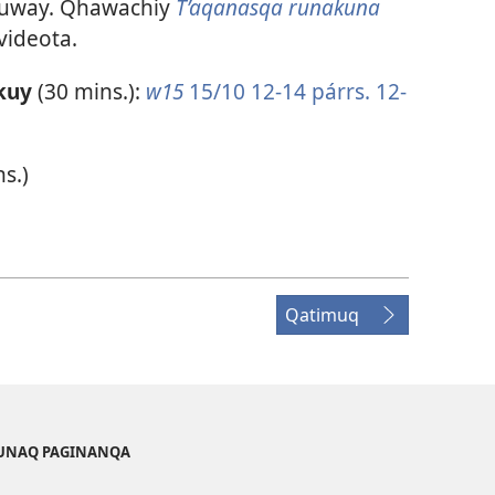
ruway. Qhawachiy
T’aqanasqa runakuna
videota.
kuy
(30 mins.):
w15
15/10 12-14 párrs. 12-
s.)
Qatimuq
KUNAQ PAGINANQA