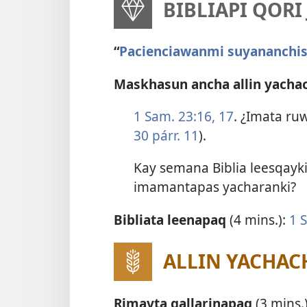
BIBLIAPI QOR
“
Pacienciawanmi suyananchis
Maskhasun ancha allin yacha
1 Sam. 23:16, 17
. ¿Imata ru
30 párr. 11
).
Kay semana Biblia leesqayk
imamantapas yacharanki?
Bibliata leenapaq
(4 mins.):
1 
ALLIN YACHAC
Rimayta qallarinapaq
(3 mins.)