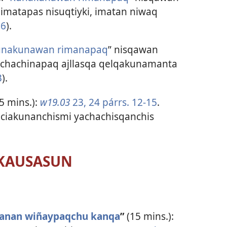
 imatapas nisuqtiyki, imatan niwaq
 6
).
unakunawan rimanapaq
” nisqawan
chachinapaq ajllasqa qelqakunamanta
3
).
5 mins.):
w19.03
23, 24 párrs. 12-15
.
ciakunanchismi yachachisqanchis
 KAUSASUN
anan wiñaypaqchu kanqa
”
(15 mins.):