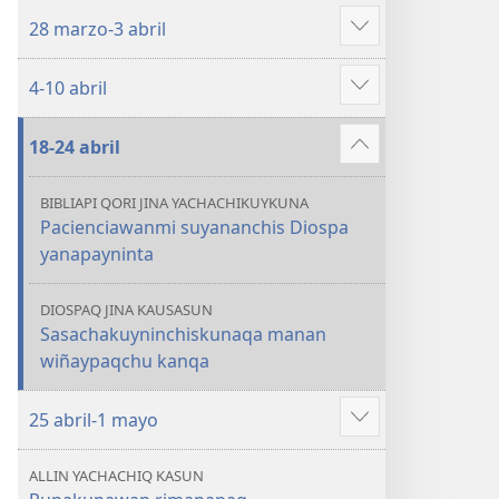
más
28 marzo-3 abril
Mostrar
más
4-10 abril
Mostrar
más
18-24 abril
Mostrar
más
BIBLIAPI QORI JINA YACHACHIKUYKUNA
Pacienciawanmi suyananchis Diospa
yanapayninta
DIOSPAQ JINA KAUSASUN
Sasachakuyninchiskunaqa manan
wiñaypaqchu kanqa
25 abril-1 mayo
Mostrar
más
ALLIN YACHACHIQ KASUN