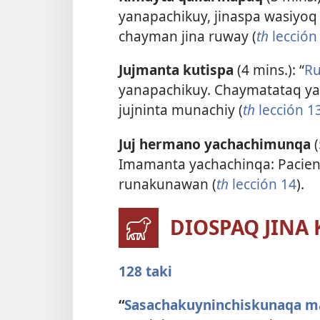
yanapachikuy, jinaspa wasiyoq
chayman jina ruway (
th
lección
Jujmanta kutispa
(4 mins.): “
R
yanapachikuy. Chaymatataq ya
jujninta munachiy (
th
lección 1
Juj hermano yachachimunqa
(
Imamanta yachachinqa: Pacien
runakunawan (
th
lección 14
).
DIOSPAQ JINA
128 taki
“
Sasachakuyninchiskunaqa m