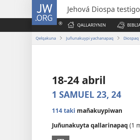
JW.ORG
Jehová Diospa testig
QALLARIYNIN
BIBL
Qelqakuna
Juñunakuypi yachanapaq
Diospaq 
18-24 abril
1 SAMUEL 23,
24
114 taki
mañakuypiwan
Juñunakuyta qallarinapaq
(1 m