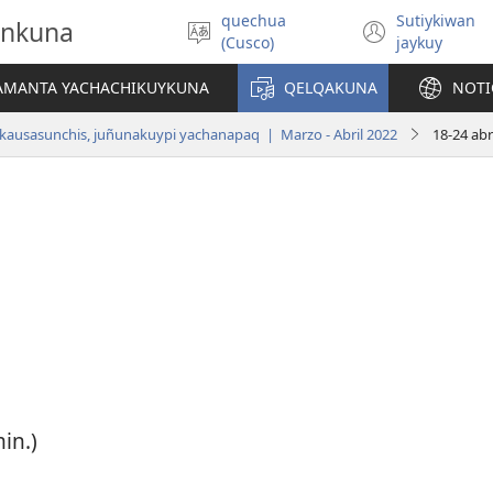
quechua
Sutiykiwan
onkuna
Simita
(abre
(Cusco)
jaykuy
akllay
una
nueva
IAMANTA YACHACHIKUYKUNA
QELQAKUNA
NOTI
ventan
kausasunchis, juñunakuypi yachanapaq | Marzo - Abril 2022
18-24 abr
in.)