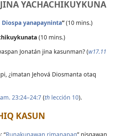
I JINA YACHACHIKUYKUNA
 Diospa yanapayninta
”
(10 mins.)
chikuykunata
(10 mins.)
waspan Jonatán jina kasunman? (
w17.11
ipi, ¿imatan Jehová Diosmanta otaq
Sam. 23:24–24:7
(
th
lección 10
).
HIQ KASUN
: “
Runakunawan rimanapaq
” nisqawan