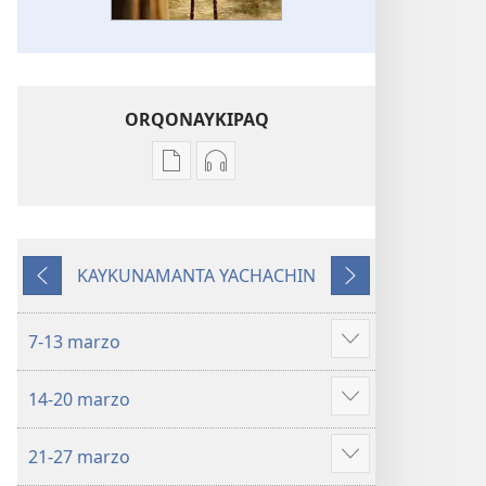
ORQONAYKIPAQ
Kaypi
Kaypin
qelqakunatan
grabasqa
copiawaq
qelqakunata
DIOSPAQ
horqowaq
KAYKUNAMANTA YACHACHIN
KAUSASUNCHIS,
DIOSPAQ
Kutiy
Qatimuq
JUÑUNAKUYPI
KAUSASUNCHIS,
YACHANAPAQ
JUÑUNAKUYPI
7-13 marzo
Mostrar
Marzo
YACHANAPAQ
más
-
Marzo
14-20 marzo
Abril
-
Mostrar
2022
Abril
más
21-27 marzo
2022
Mostrar