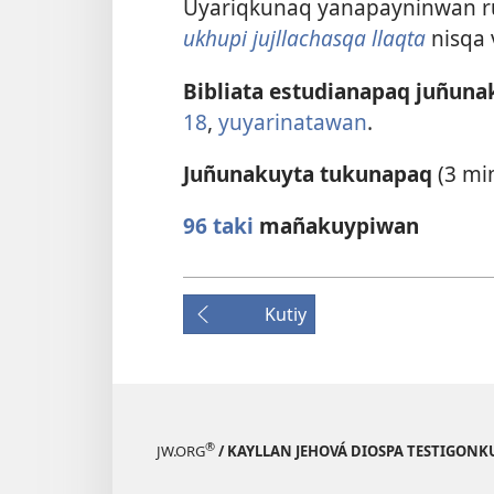
Uyariqkunaq yanapayninwan 
ukhupi jujllachasqa llaqta
nisqa 
Bibliata estudianapaq juñuna
18
,
yuyarinatawan
.
Juñunakuyta tukunapaq
(3 min
96 taki
mañakuypiwan
Kutiy
®
JW.ORG
/ KAYLLAN JEHOVÁ DIOSPA TESTIGON