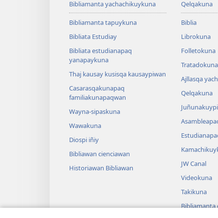
Bibliamanta yachachikuykuna
Qelqakuna
Bibliamanta tapuykuna
Biblia
Bibliata Estudiay
Librokuna
Bibliata estudianapaq
Folletokuna
yanapaykuna
Tratadokuna,
Thaj kausay kusisqa kausaypiwan
Ajllasqa yac
Casarasqakunapaq
Qelqakuna
familiakunapaqwan
Juñunakuypi
Wayna-sipaskuna
Asambleapa
Wawakuna
Estudianapa
Diospi iñiy
Kamachikuy
Bibliawan cienciawan
JW Canal
Historiawan Bibliawan
Videokuna
Takikuna
Bibliamanta