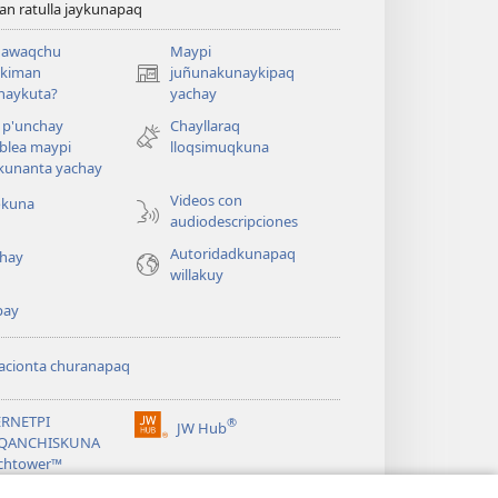
n ratulla jaykunapaq
awaqchu
Maypi
ykiman
juñunakunaykipaq
(abre
naykuta?
yachay
una
nueva
 p'unchay
Chayllaraq
ventana)
blea maypi
lloqsimuqkuna
kunanta yachay
Videos con
okuna
audiodescripciones
Autoridadkunapaq
hay
willakuy
pay
acionta churanapaq
ERNETPI
®
JW Hub
(abre
QANCHISKUNA
una
chtower™
nueva
®