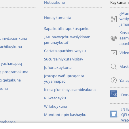
Noticiakuna
Kaykunama
¿Mun
Noqaykumanta
wasi
jamu
Sapa kutilla tapukusqanku
Kinsa
¿Munawaqchu wasiykiman
asam
 invitacionkuna
(abre
jamunaykuta?
apari
una
hachikuykuna
Cartata apachimuwayku
nueva
Vide
ventana)
Sucursalniykuta visitay
 yachanapaq
Mask
Juñunakuykuna
q programakuna
Jesuspa wañupusqanta
q qelqakuna
Yana
yuyarinapaq
kuna
Kinsa p’unchay asambleakuna
Don
(abre
Ruwasqayku
una
Willakuykuna
nueva
INT
ventana)
Mundontinpin kashayku
QEL
(abre
Wat
 grabasqa
una
nueva