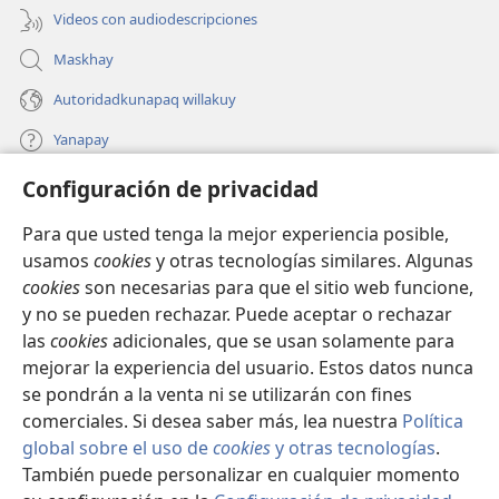
Videos con audiodescripciones
Maskhay
Autoridadkunapaq willakuy
Yanapay
Configuración de privacidad
Donacionta churanapaq
(abre
una
Para que usted tenga la mejor experiencia posible,
nueva
INTERNETPI QELQANCHISKUNA Watchtower™
usamos
cookies
y otras tecnologías similares. Algunas
(abre
ventana)
cookies
son necesarias para que el sitio web funcione,
una
®
JW Hub
nueva
y no se pueden rechazar. Puede aceptar o rechazar
(abre
ventana)
las
cookies
adicionales, que se usan solamente para
una
®
JW Library
nueva
mejorar la experiencia del usuario. Estos datos nunca
ventana)
se pondrán a la venta ni se utilizarán con fines
comerciales. Si desea saber más, lea nuestra
Política
global sobre el uso de
cookies
y otras tecnologías
.
También puede personalizar en cualquier momento
Copyright
© 2026 Watch Tower Bible and Tract Society of Pennsylvania.
IMATAN RUWAWAQ IMATAN MANA
|
DATOSKUNATA