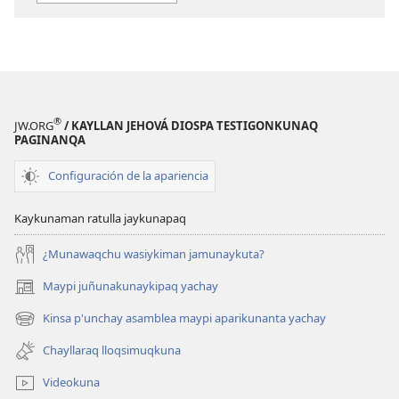
YACHANAPAQ
JUÑUNAKUYP
Marzo
YACHANAPA
2017
Marzo
2017
®
JW.ORG
/ KAYLLAN JEHOVÁ DIOSPA TESTIGONKUNAQ
PAGINANQA
Configuración de la apariencia
Kaykunaman ratulla jaykunapaq
¿Munawaqchu wasiykiman jamunaykuta?
Maypi juñunakunaykipaq yachay
(abre
una
Kinsa p'unchay asamblea maypi aparikunanta yachay
(abre
nueva
una
ventana)
Chayllaraq lloqsimuqkuna
nueva
ventana)
Videokuna