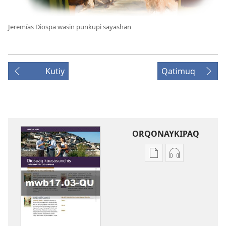
Jeremías Diospa wasin punkupi sayashan
Kutiy
Qatimuq
ORQONAYKIPAQ
Kaypi
Kaypin
qelqakunatan
grabasqa
copiawaq
qelqakunata
DIOSPAQ
horqowaq
KAUSASUNCHIS,
DIOSPAQ
JUÑUNAKUYPI
KAUSASUNCH