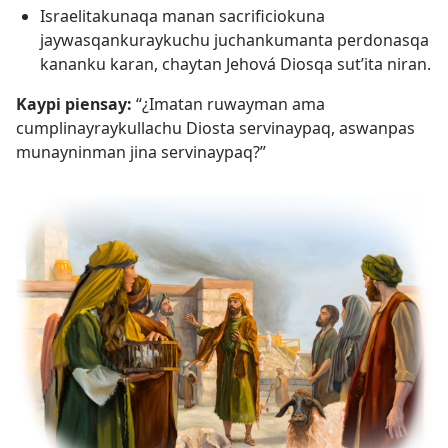
Israelitakunaqa manan sacrificiokuna
jaywasqankuraykuchu juchankumanta perdonasqa
kananku karan, chaytan Jehová Diosqa sut’ita niran.
Kaypi piensay:
“¿Imatan ruwayman ama
cumplinayraykullachu Diosta servinaypaq, aswanpas
munayninman jina servinaypaq?”