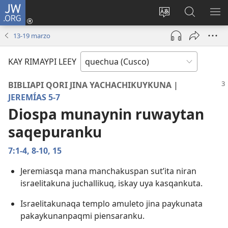
JW.ORG
Sutiykiwan
jaykuy
Direccionpi simi
JW.ORG
QH
(abre
akllay
nisqapi
ME
13-​19 marzo
una
maskhay
nueva
KAY RIMAYPI LEEY
ventana)
BIBLIAPI QORI JINA YACHACHIKUYKUNA |
JEREMÍAS 5-7
Diospa munaynin ruwaytan
saqepuranku
7:1-4,
8-10,
15
Jeremiasqa mana manchakuspan sut’ita niran
israelitakuna juchallikuq, iskay uya kasqankuta.
Israelitakunaqa templo amuleto jina paykunata
pakaykunanpaqmi piensaranku.