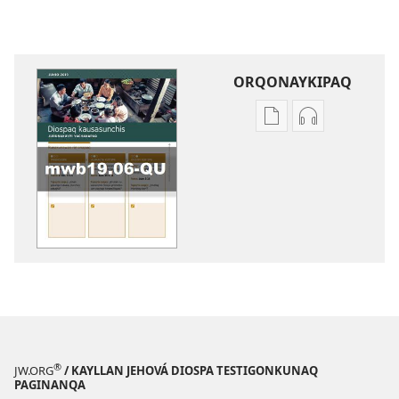
ORQONAYKIPAQ
Kaypi
Kaypin
qelqakunatan
grabasqa
copiawaq
qelqakunata
DIOSPAQ
horqowaq
KAUSASUNCHIS,
DIOSPAQ
JUÑUNAKUYPI
KAUSASUNCH
YACHANAPAQ
JUÑUNAKUYP
Junio
YACHANAPA
2019
Junio
2019
®
JW.ORG
/ KAYLLAN JEHOVÁ DIOSPA TESTIGONKUNAQ
PAGINANQA