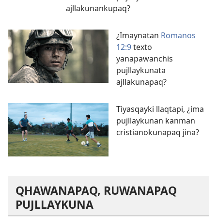
ajllakunankupaq?
¿Imaynatan
Romanos
12:9
texto
yanapawanchis
pujllaykunata
ajllakunapaq?
Tiyasqayki llaqtapi, ¿ima
pujllaykunan kanman
cristianokunapaq jina?
QHAWANAPAQ, RUWANAPAQ
PUJLLAYKUNA