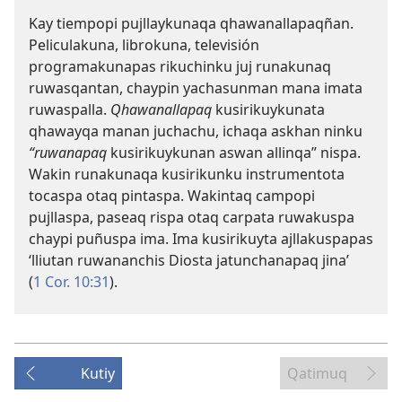
Kay tiempopi pujllaykunaqa qhawanallapaqñan.
Peliculakuna, librokuna, televisión
programakunapas rikuchinku juj runakunaq
ruwasqantan, chaypin yachasunman mana imata
ruwaspalla.
Qhawanallapaq
kusirikuykunata
qhawayqa manan juchachu, ichaqa askhan ninku
“ruwanapaq
kusirikuykunan aswan allinqa” nispa.
Wakin runakunaqa kusirikunku instrumentota
tocaspa otaq pintaspa. Wakintaq campopi
pujllaspa, paseaq rispa otaq carpata ruwakuspa
chaypi puñuspa ima. Ima kusirikuyta ajllakuspapas
‘lliutan ruwananchis Diosta jatunchanapaq jina’
(
1 Cor. 10:31
).
Kutiy
Qatimuq