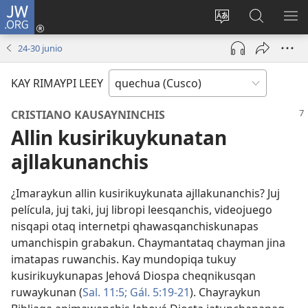
JW.ORG
Sutiykiwan
jaykuy
Direccionpi simi
JW.ORG
QH
(abre
akllay
nisqapi
ME
24-30 junio
una
maskhay
nueva
KAY RIMAYPI LEEY
ventana)
CRISTIANO KAUSAYNINCHIS
Allin kusirikuykunatan
ajllakunanchis
¿Imaraykun allin kusirikuykunata ajllakunanchis? Juj
película, juj taki, juj libropi leesqanchis, videojuego
nisqapi otaq internetpi qhawasqanchiskunapas
umanchispin grabakun. Chaymantataq chayman jina
imatapas ruwanchis. Kay mundopiqa tukuy
kusirikuykunapas Jehová Diospa cheqnikusqan
ruwaykunan (
Sal. 11:5;
Gál. 5:19-21
). Chayraykun