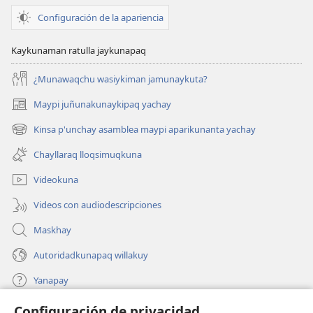
Configuración de la apariencia
Kaykunaman ratulla jaykunapaq
¿Munawaqchu wasiykiman jamunaykuta?
Maypi juñunakunaykipaq yachay
(abre
una
Kinsa p'unchay asamblea maypi aparikunanta yachay
(abre
nueva
una
ventana)
Chayllaraq lloqsimuqkuna
nueva
ventana)
Videokuna
Videos con audiodescripciones
Maskhay
Autoridadkunapaq willakuy
Yanapay
Configuración de privacidad