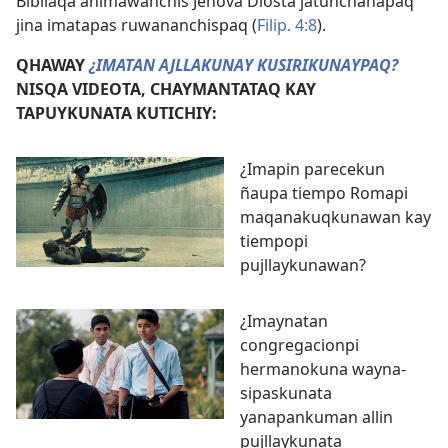
Bibliaqa animawanchis Jehová Diosta jatunchanapaq
jina imatapas ruwananchispaq (
Filip. 4:8
).
QHAWAY
¿IMATAN AJLLAKUNAY KUSIRIKUNAYPAQ?
NISQA VIDEOTA, CHAYMANTATAQ KAY
TAPUYKUNATA KUTICHIY:
¿Imapin parecekun
ñaupa tiempo Romapi
maqanakuqkunawan kay
tiempopi
pujllaykunawan?
¿Imaynatan
congregacionpi
hermanokuna wayna-
sipaskunata
yanapankuman allin
pujllaykunata