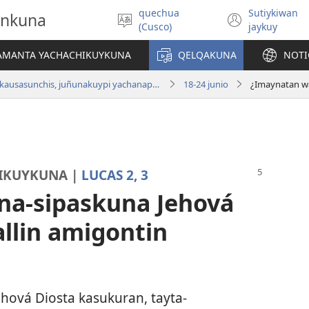
quechua
Sutiykiwan
onkuna
Simita
(abre
(Cusco)
jaykuy
akllay
una
nueva
IAMANTA YACHACHIKUYKUNA
QELQAKUNA
NOTI
ventan
Diospaq kausasunchis, juñunakuypi yachanapaq | Junio 2018
18-24 junio
HIKUYKUNA |
LUCAS 2,
3
na-sipaskuna Jehová
llin amigontin
hová Diosta kasukuran, tayta-