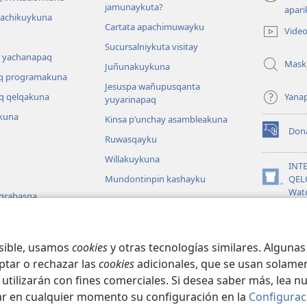
(abre
jamunaykuta?
apari
una
hachikuykuna
Cartata apachimuwayku
nueva
Vide
ventana)
Sucursalniykuta visitay
 yachanapaq
Mask
Juñunakuykuna
q programakuna
Jesuspa wañupusqanta
q qelqakuna
Yana
yuyarinapaq
kuna
Kinsa p’unchay asambleakuna
Don
(abre
Ruwasqayku
una
Willakuykuna
nueva
INT
ventana)
Mundontinpin kashayku
QEL
(abre
Wat
 grabasqa
una
nueva
JW L
 uyarinapaq
ventana)
na
osible, usamos
cookies
y otras tecnologías similares. Alguna
ptar o rechazar las
cookies
adicionales, que se usan solamen
 utilizarán con fines comerciales. Si desea saber más, lea n
Copyright
© 2026 Watch Tower Bible and Tract Society of Pennsylvania.
ar en cualquier momento su configuración en la
Configurac
IMATAN MANA
|
DATOSKUNATA WAQAYCHASQAYKUMANTA
|
CONFIGURAC