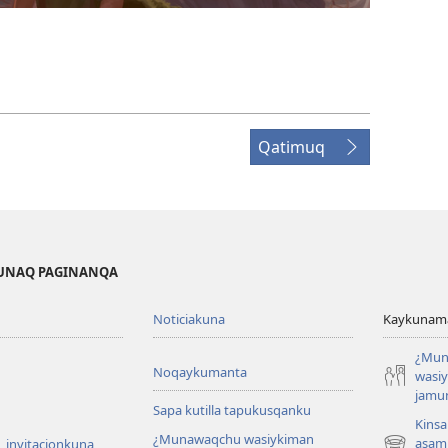
Qatimuq
KUNAQ PAGINANQA
Noticiakuna
Kaykunama
¿Mun
Noqaykumanta
wasi
jamu
Sapa kutilla tapukusqanku
Kinsa
¿Munawaqchu wasiykiman
asam
 invitacionkuna