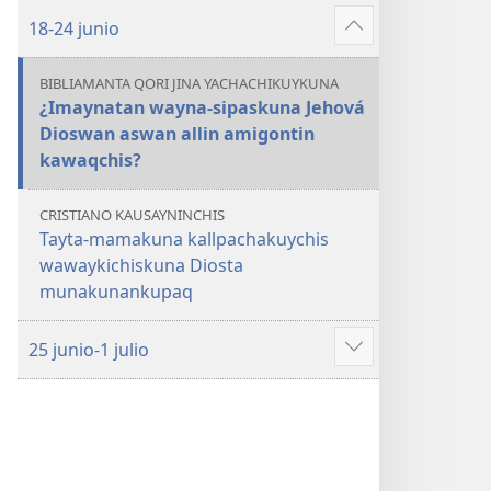
más
18-24 junio
Mostrar
más
BIBLIAMANTA QORI JINA YACHACHIKUYKUNA
¿Imaynatan wayna-sipaskuna Jehová
Dioswan aswan allin amigontin
kawaqchis?
CRISTIANO KAUSAYNINCHIS
Tayta-mamakuna kallpachakuychis
wawaykichiskuna Diosta
munakunankupaq
25 junio-1 julio
Mostrar
más