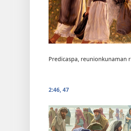
Predicaspa, reunionkunaman r
2:46, 47