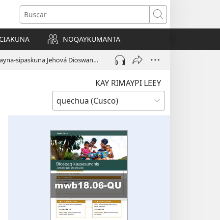
Buscar
CIAKUNA
NOQAYKUMANTA
a)
¿Imaynatan wayna-sipaskuna Jehová Dioswan aswan allin amigontin kawaqchis?
KAY RIMAYPI LEEY