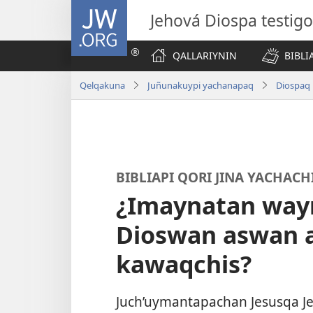
JW.ORG
Jehová Diospa testig
QALLARIYNIN
BIBL
Qelqakuna
Juñunakuypi yachanapaq
BIBLIAPI QORI JINA YACHAC
¿Imaynatan way
Dioswan aswan a
kawaqchis?
Juch’uymantapachan Jesusqa Je