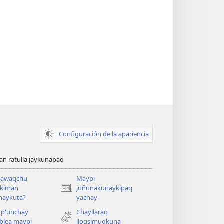
Configuración de la apariencia
n ratulla jaykunapaq
awaqchu
Maypi
ykiman
juñunakunaykipaq
(abre
naykuta?
yachay
una
nueva
 p'unchay
Chayllaraq
ventana)
blea maypi
lloqsimuqkuna