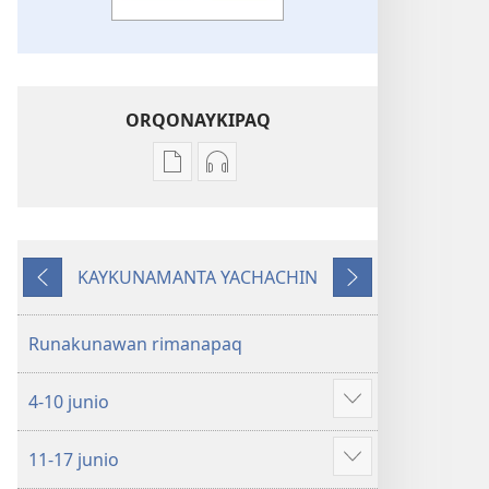
ORQONAYKIPAQ
Kaypi
Kaypin
qelqakunatan
grabasqa
copiawaq
qelqakunata
DIOSPAQ
horqowaq
KAYKUNAMANTA YACHACHIN
KAUSASUNCHIS,
DIOSPAQ
Kutiy
Qatimuq
JUÑUNAKUYPI
KAUSASUNCHIS,
YACHANAPAQ
JUÑUNAKUYPI
Runakunawan rimanapaq
Junio
YACHANAPAQ
2018
Junio
4-10 junio
2018
Mostrar
más
11-17 junio
Mostrar