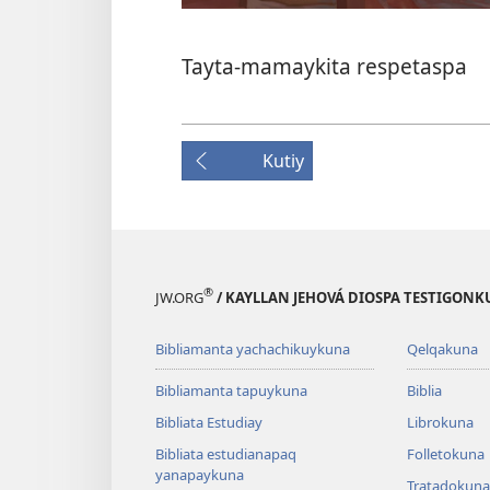
Tayta-mamaykita respetaspa
Kutiy
®
JW.ORG
/ KAYLLAN JEHOVÁ DIOSPA TESTIGON
Bibliamanta yachachikuykuna
Qelqakuna
Bibliamanta tapuykuna
Biblia
Bibliata Estudiay
Librokuna
Bibliata estudianapaq
Folletokuna
yanapaykuna
Tratadokuna,