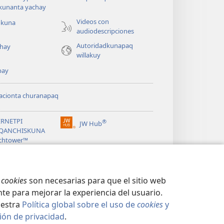
kunanta yachay
Videos con
okuna
audiodescripciones
Autoridadkunapaq
hay
willakuy
pay
acionta churanapaq
ERNETPI
®
JW Hub
(abre
QANCHISKUNA
una
chtower™
nueva
®
ventana)
ibrary
s
cookies
son necesarias para que el sitio web
te para mejorar la experiencia del usuario.
uestra
Política global sobre el uso de
cookies
y
ión de privacidad
.
IÓN DE PRIVACIDAD