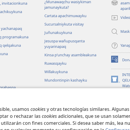
¿Munawaqchu wasiykiman
asam
 invitacionkuna
(abre
jamunaykuta?
apari
una
hachikuykuna
Cartata apachimuwayku
nueva
Vide
ventana)
Sucursalniykuta visitay
 yachanapaq
Mask
Juñunakuykuna
q programakuna
Jesuspa wañupusqanta
q qelqakuna
Yana
yuyarinapaq
kuna
Kinsa p’unchay asambleakuna
Don
(abre
Ruwasqayku
una
Willakuykuna
nueva
INT
ventana)
Mundontinpin kashayku
QEL
(abre
Wat
 grabasqa
una
nueva
JW L
 uyarinapaq
ventana)
na
osible, usamos
cookies
y otras tecnologías similares. Alguna
ptar o rechazar las
cookies
adicionales, que se usan solamen
 utilizarán con fines comerciales. Si desea saber más, lea n
Copyright
© 2026 Watch Tower Bible and Tract Society of Pennsylvania.