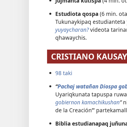
Jujmanta kutispa
(4 min. ot
Estudiota qospa
(6 min. ota
Tukunaykipaq estudianteta 
yuyaycharan?
videota tarina
qhawaychis.
CRISTIANO KAUSA
98 taki
“
Pachaj watañan Diospa go
Uyariqkunata tapuspa ruway
gobiernon kamachikushan
”
n
de la Creación’” partekam
Biblia estudianapaq juñu