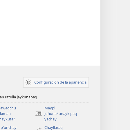
Configuración de la apariencia
n ratulla jaykunapaq
awaqchu
Maypi
ykiman
juñunakunaykipaq
(abre
naykuta?
yachay
una
nueva
 p'unchay
Chayllaraq