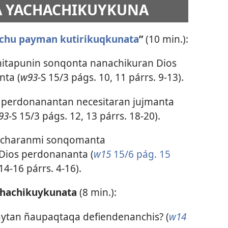
NA YACHACHIKUYKUNA
chu payman kutirikuqkunata
”
(10 min.):
chitapunin sonqonta nanachikuran Dios
nta (
w93
-S 15/3 págs. 10, 11 párrs. 9-13).
s perdonanantan necesitaran jujmanta
93
-S 15/3 págs. 12, 13 párrs. 18-20).
yacharanmi sonqomanta
Dios perdonananta (
w15
15/6 pág. 15
14-16 párrs. 4-16).
chachikuykunata
(8 min.):
aytan ñaupaqtaqa defiendenanchis? (
w14