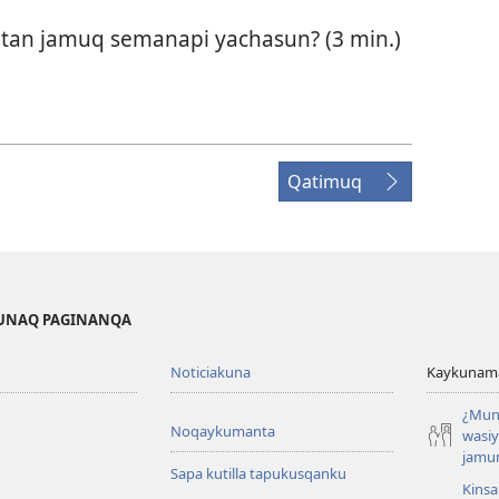
tan jamuq semanapi yachasun? (3 min.)
Qatimuq
KUNAQ PAGINANQA
Noticiakuna
Kaykunama
¿Mun
Noqaykumanta
wasi
jamu
Sapa kutilla tapukusqanku
Kinsa