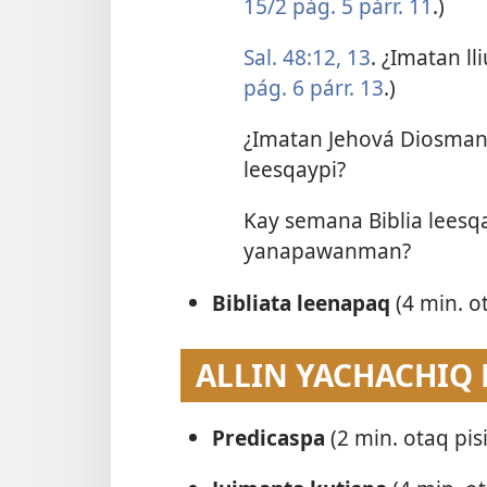
15/2 pág. 5 párr. 11
.)
Sal. 48:12, 13
. ¿Imatan ll
pág. 6 párr. 13
.)
¿Imatan Jehová Diosman
leesqaypi?
Kay semana Biblia leesq
yanapawanman?
Bibliata leenapaq
(4 min. ot
ALLIN YACHACHIQ
Predicaspa
(2 min. otaq pisi