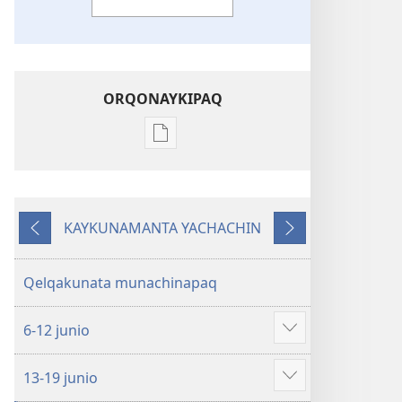
ORQONAYKIPAQ
Kaypi
qelqakunatan
copiawaq
DIOSPAQ
KAYKUNAMANTA YACHACHIN
KAUSASUNCHIS,
Kutiy
Qatimuq
JUÑUNAKUYPI
YACHANAPAQ
Qelqakunata munachinapaq
Junio
2016
6-12 junio
Mostrar
más
13-19 junio
Mostrar