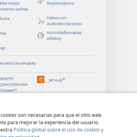
ventana)
blea maypi
lloqsimuqkuna
kunanta yachay
Videos con
okuna
audiodescripciones
Autoridadkunapaq
hay
willakuy
pay
acionta churanapaq
ERNETPI
®
JW Hub
(abre
QANCHISKUNA
una
chtower™
nueva
®
ventana)
ibrary
s
cookies
son necesarias para que el sitio web
te para mejorar la experiencia del usuario.
uestra
Política global sobre el uso de
cookies
y