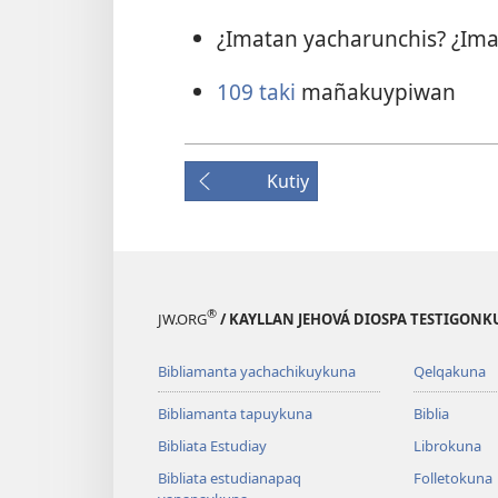
¿Imatan yacharunchis? ¿Ima
109 taki
mañakuypiwan
Kutiy
®
JW.ORG
/ KAYLLAN JEHOVÁ DIOSPA TESTIGON
Bibliamanta yachachikuykuna
Qelqakuna
Bibliamanta tapuykuna
Biblia
Bibliata Estudiay
Librokuna
Bibliata estudianapaq
Folletokuna