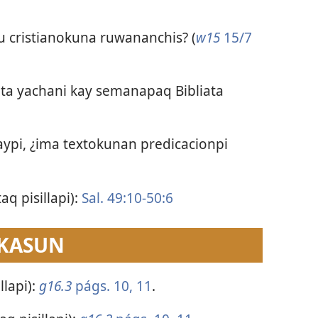
iu cristianokuna ruwananchis? (
w15
15/7
ta yachani kay semanapaq Bibliata
aypi, ¿ima textokunan predicacionpi
aq pisillapi):
Sal. 49:10-50:6
 KASUN
llapi):
g16.3
págs. 10, 11
.