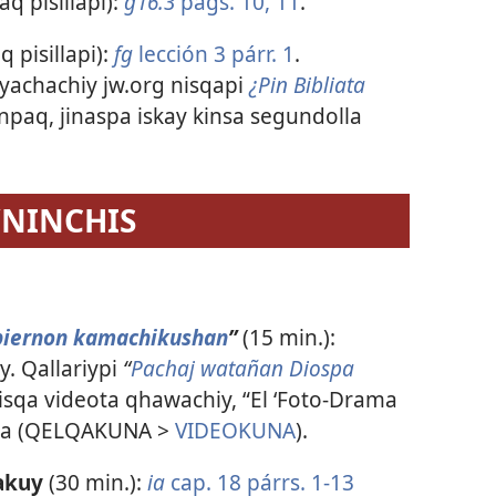
aq pisillapi):
g16.3
págs. 10, 11
.
q pisillapi):
fg
lección 3 párr. 1
.
yachachiy jw.org nisqapi
¿Pin Bibliata
npaq, jinaspa iskay kinsa segundolla
YNINCHIS
biernon kamachikushan
”
(15 min.):
. Qallariypi
“
Pachaj watañan Diospa
isqa videota qhawachiy, “El ‘Foto-Drama
alla (QELQAKUNA >
VIDEOKUNA
).
nakuy
(30 min.):
ia
cap. 18 párrs. 1-13