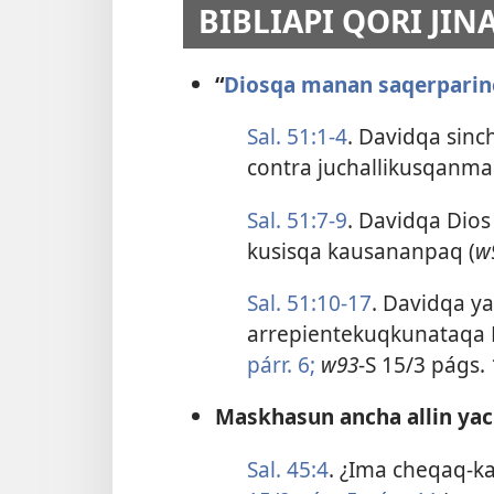
BIBLIAPI QORI JI
“
Diosqa manan saqerparin
Sal. 51:1-4
. Davidqa sin
contra juchallikusqanma
Sal. 51:7-9
. Davidqa Dio
kusisqa kausananpaq (
w
Sal. 51:10-17
. Davidqa 
arrepientekuqkunataqa 
párr. 6;
w93
-S 15/3 págs. 
Maskhasun ancha allin ya
Sal. 45:4
. ¿Ima cheqaq-k