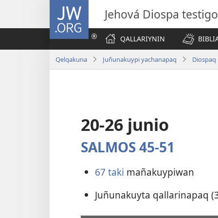
JW.ORG
Jehová Diospa testig
QALLARIYNIN
BIBL
Qelqakuna
Juñunakuypi yachanapaq
Diospaq 
20-26 junio
SALMOS 45-51
67 taki
mañakuypiwan
Juñunakuyta qallarinapaq (3 