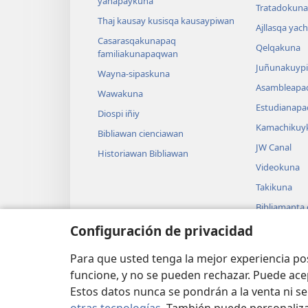
yanapaykuna
Tratadokuna,
Thaj kausay kusisqa kausaypiwan
Ajllasqa yac
Casarasqakunapaq
Qelqakuna
familiakunapaqwan
Juñunakuypi
Wayna-sipaskuna
Asambleapa
Wawakuna
Estudianapa
Diospi iñiy
Kamachikuy
Bibliawan cienciawan
JW Canal
Historiawan Bibliawan
Videokuna
Takikuna
Bibliamanta
Bibliamanta
Configuración de privacidad
actuacionku
Para que usted tenga la mejor experiencia p
funcione, y no se pueden rechazar. Puede ace
Estos datos nunca se pondrán a la venta ni se