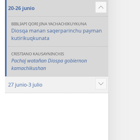
más
20-26 junio
Mostrar
más
BIBLIAPI QORI JINA YACHACHIKUYKUNA
Diosqa manan saqerparinchu payman
kutirikuqkunata
CRISTIANO KAUSAYNINCHIS
Pachaj watañan Diospa gobiernon
kamachikushan
27 junio-3 julio
Mostrar
más