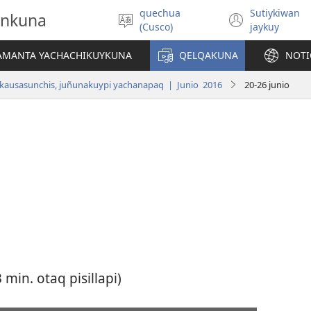
quechua
Sutiykiwan
onkuna
Simita
(abre
(Cusco)
jaykuy
akllay
una
nueva
IAMANTA YACHACHIKUYKUNA
QELQAKUNA
NOTI
ventan
kausasunchis, juñunakuypi yachanapaq | Junio 2016
20-26 junio
min. otaq pisillapi)