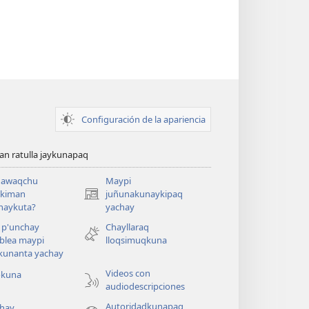
Configuración de la apariencia
n ratulla jaykunapaq
awaqchu
Maypi
ykiman
juñunakunaykipaq
(abre
naykuta?
yachay
una
nueva
 p'unchay
Chayllaraq
ventana)
blea maypi
lloqsimuqkuna
kunanta yachay
Videos con
okuna
audiodescripciones
Autoridadkunapaq
hay