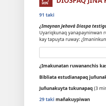
DIOSPAQ JINA
91 taki
¿Imaynan Jehová Diospa testig
Uyariqkunaq yanapayninwan 
kay tapuyta ruway: ¿Imaninkun
Your
answer
¿Imakunatan ruwananchis ka
Bibliata estudianapaq juñuna
Juñunakuyta tukunapaq
(3 min
29 taki
mañakuypiwan