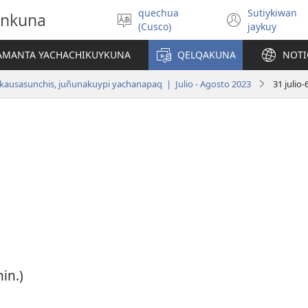
quechua
Sutiykiwan
onkuna
Simita
(abre
(Cusco)
jaykuy
akllay
una
nueva
IAMANTA YACHACHIKUYKUNA
QELQAKUNA
NOTI
ventan
kausasunchis, juñunakuypi yachanapaq | Julio - Agosto 2023
31 julio
in.)