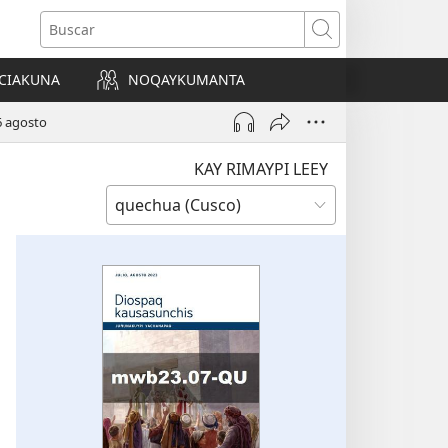
Buscar
CIAKUNA
NOQAYKUMANTA
a)
-6 agosto
KAY RIMAYPI LEEY