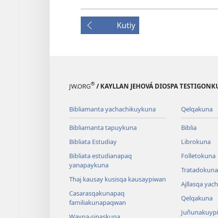
Kutiy
®
JW.ORG
/ KAYLLAN JEHOVÁ DIOSPA TESTIGON
Bibliamanta yachachikuykuna
Qelqakuna
Bibliamanta tapuykuna
Biblia
Bibliata Estudiay
Librokuna
Bibliata estudianapaq
Folletokuna
yanapaykuna
Tratadokuna,
Thaj kausay kusisqa kausaypiwan
Ajllasqa yac
Casarasqakunapaq
Qelqakuna
familiakunapaqwan
Juñunakuypi
Wayna-sipaskuna