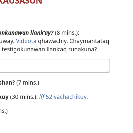
 KAUSASUN
onkunawan llank’ay?
(8 mins.):
ruway.
Videota
qhawachiy. Chaymantataq
 testigokunawan llank’aq runakuna?
shan?
(7 mins.)
kuy
(30 mins.):
lff
52 yachachikuy
.
s.)