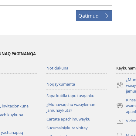
Qatimuq
KUNAQ PAGINANQA
Noticiakuna
Kaykunama
¿Mun
Noqaykumanta
wasi
jamu
Sapa kutilla tapukusqanku
Kinsa
¿Munawaqchu wasiykiman
asam
 invitacionkuna
(abre
jamunaykuta?
apari
una
hachikuykuna
Cartata apachimuwayku
nueva
Vide
ventana)
Sucursalniykuta visitay
 yachanapaq
Mask