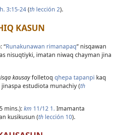
h. 3:15-24
(
th
lección 2
).
HIQ KASUN
: “
Runakunawan rimanapaq
” nisqawan
s nisuqtiyki, imatan niwaq chayman jina
isqa kausay
folletoq
qhepa tapanpi
kaq
, jinaspa estudiota munachiy (
th
5 mins.):
km
11/12 1.
Imamanta
an kusikusun (
th
lección 10
).