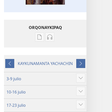
ORQONAYKIPAQ
Kaypi
Kaypin
qelqakunatan
grabasqa
copiawaq
qelqakunata
DIOSPAQ
horqowaq
KAYKUNAMANTA YACHACHIN
KAUSASUNCHIS,
DIOSPAQ
Kutiy
Qatimuq
JUÑUNAKUYPI
KAUSASUNCHIS,
YACHANAPAQ
JUÑUNAKUYPI
3-9 julio
Mostrar
Julio
YACHANAPAQ
más
-
Julio
10-16 julio
Agosto
-
Mostrar
2023
Agosto
más
17-23 julio
2023
Mostrar