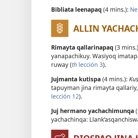
Bibliata leenapaq
(4 mins.):
Ne
ALLIN YACHAC
Rimayta qallarinapaq
(3 mins.)
yanapachikuy. Wasiyoq imatapa
ruway (
th
lección 3
).
Jujmanta kutispa
(4 mins.):
Kus
tapuyman jina rimayta qallariy
lección 12
).
Juj hermano yachachimunqa
(
yachachinqa: Llank’asqanchisw