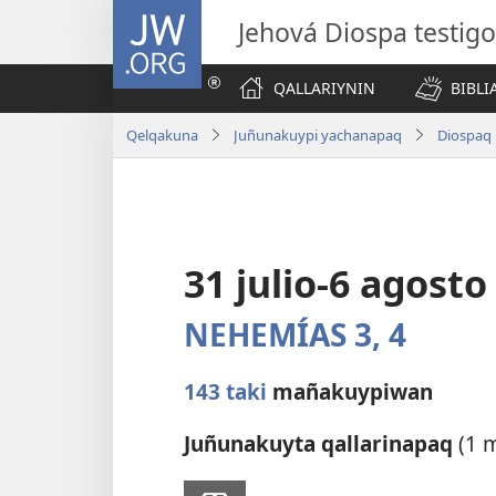
JW.ORG
Jehová Diospa testig
QALLARIYNIN
BIBL
Qelqakuna
Juñunakuypi yachanapaq
Diospaq 
31 julio-6 agosto
NEHEMÍAS 3,
4
143 taki
mañakuypiwan
Juñunakuyta qallarinapaq
(1 m