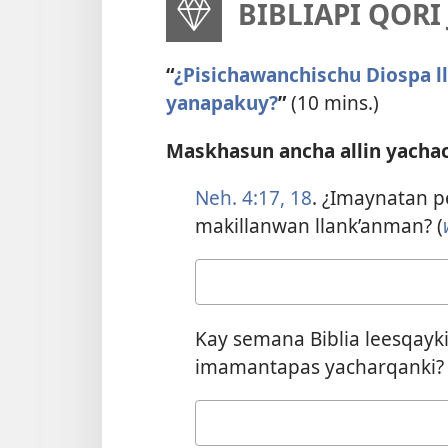
BIBLIAPI QOR
“
¿Pisichawanchischu Diospa l
yanapakuy?
”
(10 mins.)
Maskhasun ancha allin yacha
Neh. 4:17, 18
. ¿Imaynatan pe
makillanwan llank’anman? (
Your
answer
Kay semana Biblia leesqayk
imamantapas yacharqanki?
Your
answer