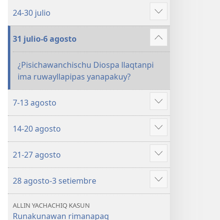
más
24-30 julio
Mostrar
más
31 julio-6 agosto
Mostrar
más
¿Pisichawanchischu Diospa llaqtanpi
ima ruwayllapipas yanapakuy?
7-13 agosto
Mostrar
más
14-20 agosto
Mostrar
más
21-27 agosto
Mostrar
más
28 agosto-3 setiembre
Mostrar
más
ALLIN YACHACHIQ KASUN
Runakunawan rimanapaq