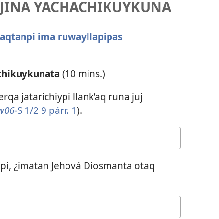
I JINA YACHACHIKUYKUNA
laqtanpi ima ruwayllapipas
chikuykunata
(10 mins.)
rqa jatarichiypi llank’aq runa juj
w06
-S 1/2 9 párr. 1
).
ipi, ¿imatan Jehová Diosmanta otaq