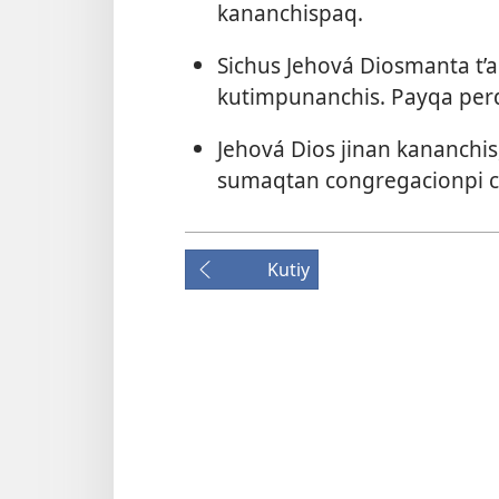
kananchispaq.
Sichus Jehová Diosmanta t
kutimpunanchis. Payqa pe
Jehová Dios jinan kananchi
sumaqtan congregacionpi c
Kutiy