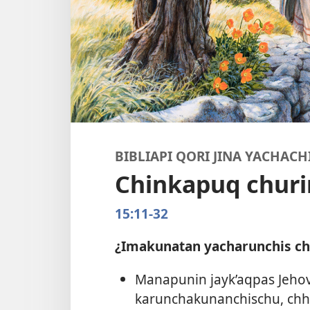
BIBLIAPI QORI JINA YACHAC
Chinkapuq churi
15:11-32
¿Imakunatan yacharunchis c
Manapunin jayk’aqpas Jeho
karunchakunanchischu, chh