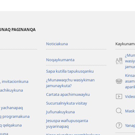
KUNAQ PAGINANQA
Noticiakuna
Kaykunama
¿Mun
Noqaykumanta
wasi
jamu
Sapa kutilla tapukusqanku
Kinsa
¿Munawaqchu wasiykiman
asam
 invitacionkuna
(abre
jamunaykuta?
apari
una
hachikuykuna
Cartata apachimuwayku
nueva
Vide
ventana)
Sucursalniykuta visitay
 yachanapaq
Mask
Juñunakuykuna
q programakuna
Jesuspa wañupusqanta
q qelqakuna
Yana
yuyarinapaq
kuna