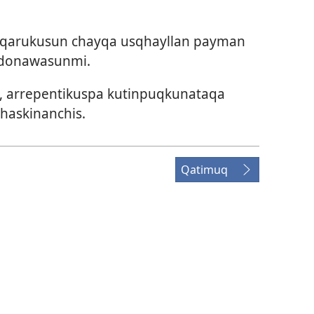
’aqarukusun chayqa usqhayllan payman
rdonawasunmi.
s, arrepentikuspa kutinpuqkunataqa
haskinanchis.
Qatimuq