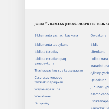
®
JW.ORG
/ KAYLLAN JEHOVÁ DIOSPA TESTIGON
Bibliamanta yachachikuykuna
Qelqakuna
Bibliamanta tapuykuna
Biblia
Bibliata Estudiay
Librokuna
Bibliata estudianapaq
Folletokuna
yanapaykuna
Tratadokuna,
Thaj kausay kusisqa kausaypiwan
Ajllasqa yac
Casarasqakunapaq
Qelqakuna
familiakunapaqwan
Juñunakuypi
Wayna-sipaskuna
Asambleapa
Wawakuna
Estudianapa
Diospi iñiy
Kamachikuy