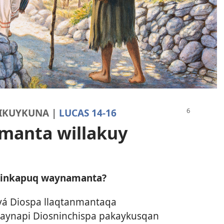
HIKUYKUNA |
LUCAS 14-16
manta willakuy
hinkapuq waynamanta?
vá Diospa llaqtanmantaqa
aynapi Diosninchispa pakaykusqan