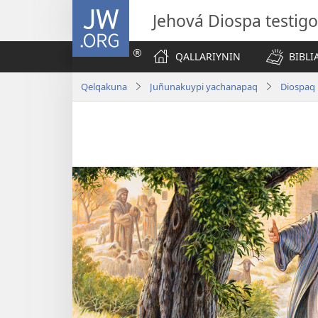
JW.ORG
Jehová Diospa testig
QALLARIYNIN
BIBL
Qelqakuna
Juñunakuypi yachanapaq