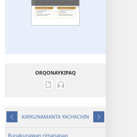
ORQONAYKIPAQ
Kaypi
Kaypin
qelqakunatan
grabasqa
copiawaq
qelqakunata
DIOSPAQ
horqowaq
KAYKUNAMANTA YACHACHIN
KAUSASUNCHIS,
DIOSPAQ
Kutiy
Qatimuq
JUÑUNAKUYPI
KAUSASUNCHIS,
YACHANAPAQ
JUÑUNAKUYPI
Runakunawan rimanapaq