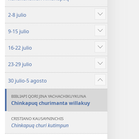
Julio
YACHANAPAQ
2018
Julio
2-8 julio
2018
Mostrar
más
9-15 julio
Mostrar
más
16-22 julio
Mostrar
más
23-29 julio
Mostrar
más
30 julio-5 agosto
Mostrar
más
BIBLIAPI QORI JINA YACHACHIKUYKUNA
Chinkapuq churimanta willakuy
CRISTIANO KAUSAYNINCHIS
Chinkapuq churi kutimpun