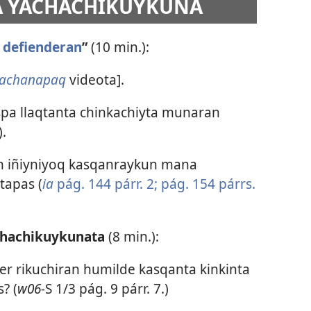
NA YACHACHIKUYKUNA
n defienderan
”
(10 min.):
yachanapaq
videota].
pa llaqtanta chinkachiyta munaran
).
lin iñiyniyoq kasqanraykun mana
apas (
ia
pág. 144 párr. 2;
pág. 154 párrs.
chachikuykunata
(8 min.):
er rikuchiran humilde kasqanta kinkinta
? (
w06-
S 1/3 pág. 9 párr. 7.)