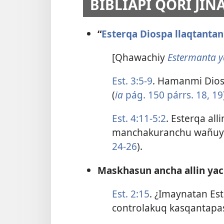
BIBLIAPI QORI JI
“
Esterqa Diospa llaqtanta
[Qhawachiy
Estermanta 
Est. 3:5-9
. Hamanmi Dios
(
ia
pág. 150 párrs. 18, 19
Est. 4:11-5:2
. Esterqa al
manchakuranchu wañuyt
24-26
).
Maskhasun ancha allin ya
Est. 2:15
. ¿Imaynatan Est
controlakuq kasqantapas