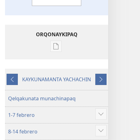
ORQONAYKIPAQ
Kaypi
qelqakunatan
copiawaq
DIOSPAQ
KAYKUNAMANTA YACHACHIN
KAUSASUNCHIS,
Kutiy
Qatimuq
JUÑUNAKUYPI
YACHANAPAQ
Qelqakunata munachinapaq
Febrero
2016
1-7 febrero
Mostrar
más
8-14 febrero
Mostrar