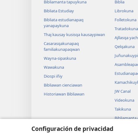
Bibliamanta tapuykuna
Biblia
Bibliata Estudiay
Librokuna
Bibliata estudianapaq
Folletokuna
yanapaykuna
Tratadokuna,
Thaj kausay kusisqa kausaypiwan
Ajllasqa yac
Casarasqakunapaq
Qelqakuna
familiakunapaqwan
Juñunakuypi
Wayna-sipaskuna
Asambleapa
Wawakuna
Estudianapa
Diospi iñiy
Kamachikuy
Bibliawan cienciawan
JW Canal
Historiawan Bibliawan
Videokuna
Takikuna
Bibliamanta
Bibliamanta
Configuración de privacidad
actuacionku