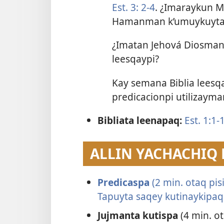
Est. 3: 2-4
. ¿Imaraykun
Hamanman k’umuykuyta?
¿Imatan Jehová Diosman
leesqaypi?
Kay semana Biblia leesq
predicacionpi utilizayma
Bibliata leenapaq:
Est. 1:1-
ALLIN YACHACHIQ
Predicaspa
(2 min. otaq pis
Tapuyta saqey kutinaykipaq
Jujmanta kutispa
(4 min. o