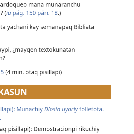
 Mardoqueo mana munaranchu
 (
ia
pág. 150 párr. 18
.)
ta yachani kay semanapaq Bibliata
aypi, ¿mayqen textokunatan
n?
15
(4 min. otaq pisillapi)
 KASUN
illapi): Munachiy
Diosta uyariy
folletota.
.
taq pisillapi): Demostracionpi rikuchiy