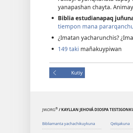
yanapashan chayta. Animay
Biblia estudianapaq juñun
tiempon mana pararqanch
¿Imatan yacharunchis? ¿Ima
149 taki
mañakuypiwan
Kutiy
®
JW.ORG
/ KAYLLAN JEHOVÁ DIOSPA TESTIGON
Bibliamanta yachachikuykuna
Qelqakuna