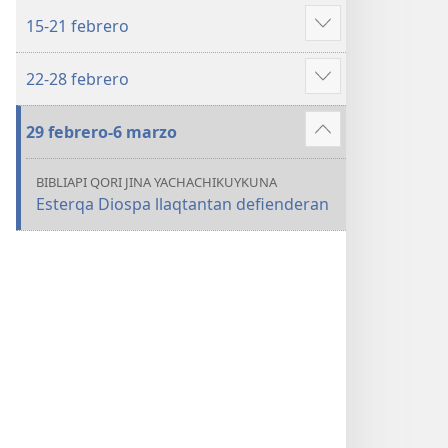
más
15-21 febrero
Mostrar
más
22-28 febrero
Mostrar
más
29 febrero-6 marzo
Mostrar
más
BIBLIAPI QORI JINA YACHACHIKUYKUNA
Esterqa Diospa llaqtantan defienderan