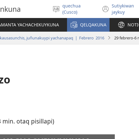
quechua
Sutiykiwan
onkuna
Simita
(abre
(Cusco)
jaykuy
akllay
una
nueva
IAMANTA YACHACHIKUYKUNA
QELQAKUNA
NOTI
ventan
kausasunchis, juñunakuypi yachanapaq | Febrero 2016
29 febrero-6
zo
min. otaq pisillapi)