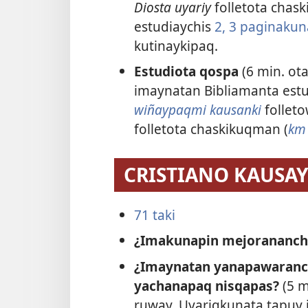
Diosta uyariy
folletota chas
estudiaychis
2, 3 paginakun
kutinaykipaq.
Estudiota qospa
(6 min. ot
imaynatan Bibliamanta est
wiñaypaqmi kausanki
follet
folletota chaskikuqman (
k
CRISTIANO KAUSA
71 taki
¿Imakunapin mejorananch
¿Imaynatan yanapawaranch
yachanapaq nisqapas?
(5 
ruway. Uyariqkunata tapuy