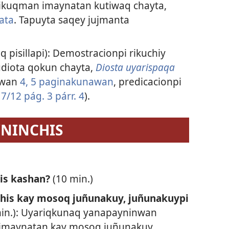
kikuqman imaynatan kutiwaq chayta,
ata
. Tapuyta saqey jujmanta
aq pisillapi): Demostracionpi rikuchiy
udiota qokun chayta,
Diosta uyarispaqa
owan
4, 5 paginakunawan
, predicacionpi
m
7/12 pág. 3 párr. 4
).
YNINCHIS
is kashan?
(10 min.)
is kay mosoq juñunakuy, juñunakuypi
min.): Uyariqkunaq yanapayninwan
 imaynatan kay mosoq juñunakuy