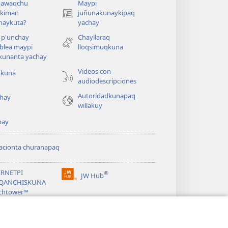
awaqchu
Maypi
ykiman
juñunakunaykipaq
(abre
naykuta?
yachay
una
nueva
 p'unchay
Chayllaraq
ventana)
blea maypi
lloqsimuqkuna
kunanta yachay
Videos con
okuna
audiodescripciones
Autoridadkunapaq
hay
willakuy
pay
acionta churanapaq
ERNETPI
®
JW Hub
(abre
QANCHISKUNA
una
chtower™
nueva
®
ventana)
ibrary