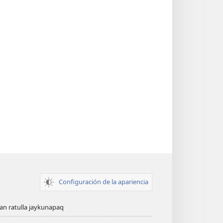
Configuración de la apariencia
n ratulla jaykunapaq