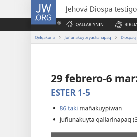
JW.ORG
Jehová Diospa testig
QALLARIYNIN
BIBL
Qelqakuna
Juñunakuypi yachanapaq
Diospaq 
29 febrero-6 mar
ESTER 1-5
86 taki
mañakuypiwan
Juñunakuyta qallarinapaq (3 