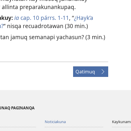
 allinta preparakunankupaq.
akuy:
ia
cap. 10 párrs. 1-11
, “
¿Hayk’a
u?
” nisqa recuadrotawan (30 min.)
tan jamuq semanapi yachasun? (3 min.)
Qatimuq
KUNAQ PAGINANQA
Noticiakuna
Kaykunama