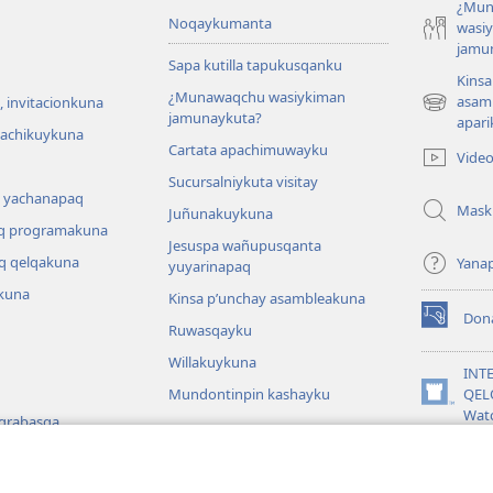
¿Mun
Noqaykumanta
wasi
jamu
Sapa kutilla tapukusqanku
Kinsa
¿Munawaqchu wasiykiman
asam
 invitacionkuna
(abre
jamunaykuta?
apari
una
hachikuykuna
Cartata apachimuwayku
nueva
Vide
ventana)
Sucursalniykuta visitay
 yachanapaq
Mask
Juñunakuykuna
q programakuna
Jesuspa wañupusqanta
q qelqakuna
Yana
yuyarinapaq
kuna
Kinsa p’unchay asambleakuna
Don
(abre
Ruwasqayku
una
Willakuykuna
nueva
INT
ventana)
Mundontinpin kashayku
QEL
(abre
Wat
 grabasqa
una
nueva
JW L
 uyarinapaq
ventana)
na