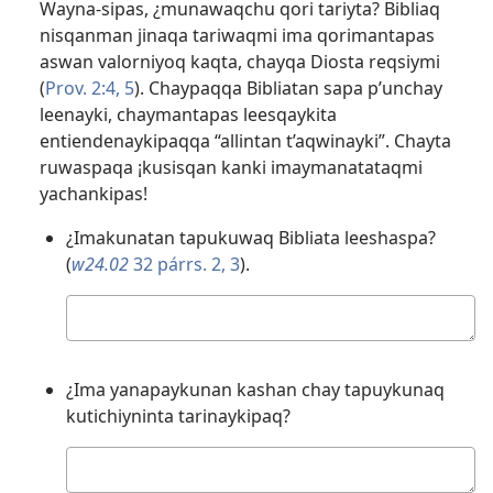
Wayna-sipas, ¿munawaqchu qori tariyta? Bibliaq
nisqanman jinaqa tariwaqmi ima qorimantapas
aswan valorniyoq kaqta, chayqa Diosta reqsiymi
(
Prov. 2:​4, 5
). Chaypaqqa Bibliatan sapa p’unchay
leenayki, chaymantapas leesqaykita
entiendenaykipaqqa “allintan t’aqwinayki”. Chayta
ruwaspaqa ¡kusisqan kanki imaymanatataqmi
yachankipas!
¿Imakunatan tapukuwaq Bibliata leeshaspa?
(
w24.02
32 párrs. 2, 3
).
Kutichiy
¿Ima yanapaykunan kashan chay tapuykunaq
kutichiyninta tarinaykipaq?
Kutichiy