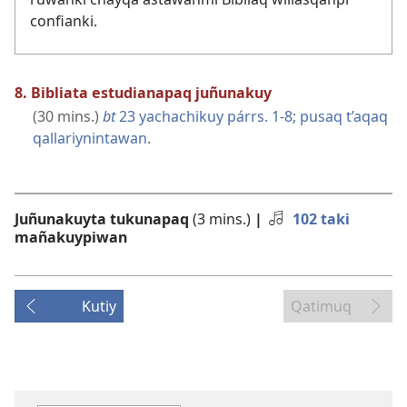
confianki.
8. Bibliata estudianapaq juñunakuy
(30 mins.)
bt
23 yachachikuy párrs. 1-8;
pusaq t’aqaq
qallariynintawan
.
Juñunakuyta tukunapaq
(3 mins.)
|
102 taki
mañakuypiwan
Kutiy
Qatimuq