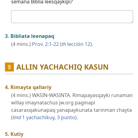
semana Biblia leesqaykipi?
Kutichiy
3. Bibliata leenapaq
(4 mins.)
Prov. 2:​1-22
(
th
lección 12
).
ALLIN YACHACHIQ KASUN
4. Rimayta qallariy
(4 mins.) WASIN-WASINTA. Rimapayasqayki runaman
willay imaynatachus jw.org paginapi
casarasqakunapaq yanapaykunata tarinman chayta
(
lmd
1 yachachikuy, 3 punto
).
5. Kutiy