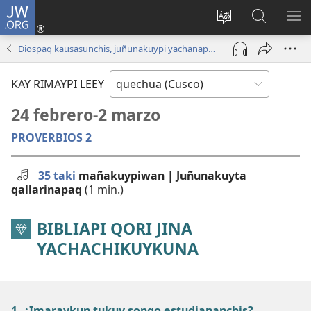
JW.ORG
Sutiykiwan
jaykuy
Direccionpi simi
JW.ORG
QH
(abre
akllay
nisqapi
ME
Diospaq kausasunchis, juñunakuypi yachanapaq | Enero - Febrero 2025
una
maskhay
nueva
KAY RIMAYPI LEEY
ventana)
24 febrero-2 marzo
PROVERBIOS 2
35 taki
mañakuypiwan | Juñunakuyta
qallarinapaq
(1 min.)
BIBLIAPI QORI JINA
YACHACHIKUYKUNA
1. ¿Imaraykun tukuy sonqo estudiananchis?