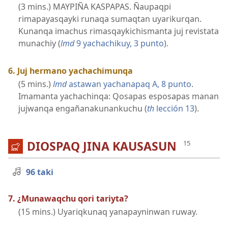
(3 mins.) MAYPIÑA KASPAPAS. Ñaupaqpi
rimapayasqayki runaqa sumaqtan uyarikurqan.
Kunanqa imachus rimasqaykichismanta juj revistata
munachiy (
lmd
9 yachachikuy, 3 punto
).
6. Juj hermano yachachimunqa
(5 mins.)
lmd
astawan yachanapaq A, 8 punto
.
Imamanta yachachinqa: Qosapas esposapas manan
jujwanqa engañanakunankuchu (
th
lección 13
).
DIOSPAQ JINA KAUSASUN
96 taki
7. ¿Munawaqchu qori tariyta?
(15 mins.) Uyariqkunaq yanapayninwan ruway.