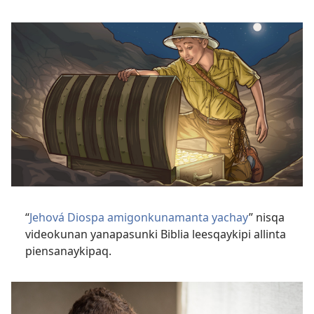
“
Jehová Diospa amigonkunamanta yachay
” nisqa
videokunan yanapasunki Biblia leesqaykipi allinta
piensanaykipaq.