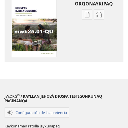
ORQONAYKIPAQ
Kaypi
Kaypin
qelqakunatan
grabasqa
copiawaq
qelqakunata
DIOSPAQ
horqowaq
KAUSASUNCHIS,
DIOSPAQ
JUÑUNAKUYPI
KAUSASUNCH
YACHANAPAQ
JUÑUNAKUYP
Enero
YACHANAPA
-
Enero
Febrero
-
2025
Febrero
2025
®
JW.ORG
/ KAYLLAN JEHOVÁ DIOSPA TESTIGONKUNAQ
PAGINANQA
Configuración de la apariencia
Kaykunaman ratulla jaykunapaq