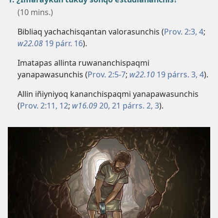
(10 mins.)
Bibliaq yachachisqantan valorasunchis (
Prov. 2:​3, 4
;
w22.08
19 párr. 16
).
Imatapas allinta ruwananchispaqmi
yanapawasunchis (
Prov. 2:​5-7
;
w22.10
19 párrs. 3, 4
).
Allin iñiyniyoq kananchispaqmi yanapawasunchis
(
Prov. 2:​11, 12
;
w16.09
20, 21 párrs. 2, 3
).