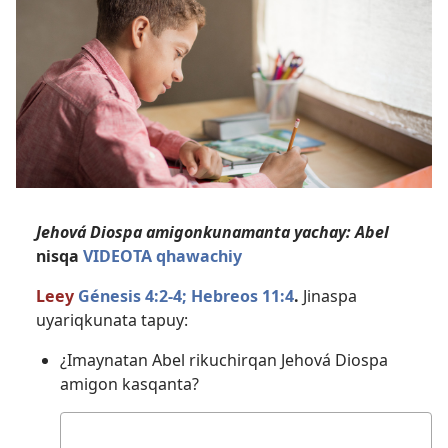
Jehová Diospa amigonkunamanta yachay: Abel
nisqa
VIDEOTA qhawachiy
Leey
Génesis 4:​2-4;
Hebreos 11:4
.
Jinaspa
uyariqkunata tapuy:
¿Imaynatan Abel rikuchirqan Jehová Diospa
amigon kasqanta?
Kutichiy