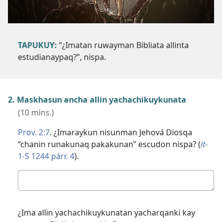
TAPUKUY:
“¿Imatan ruwayman Bibliata allinta
estudianaypaq?”, nispa.
2. Maskhasun ancha allin yachachikuykunata
(10 mins.)
Prov. 2:7
. ¿Imaraykun nisunman Jehová Diosqa
“chanin runakunaq pakakunan” escudon nispa? (
it
-
1-S 1244 párr. 4
).
Kutichiy
¿Ima allin yachachikuykunatan yacharqanki kay