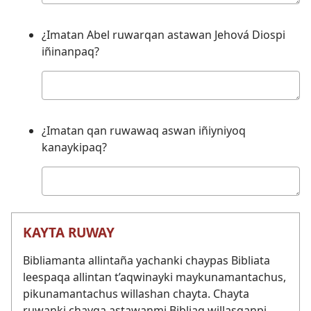
¿Imatan Abel ruwarqan astawan Jehová Diospi
iñinanpaq?
Kutichiy
¿Imatan qan ruwawaq aswan iñiyniyoq
kanaykipaq?
Kutichiy
KAYTA RUWAY
Bibliamanta allintaña yachanki chaypas Bibliata
leespaqa allintan t’aqwinayki maykunamantachus,
pikunamantachus willashan chayta. Chayta
ruwanki chayqa astawanmi Bibliaq willasqanpi