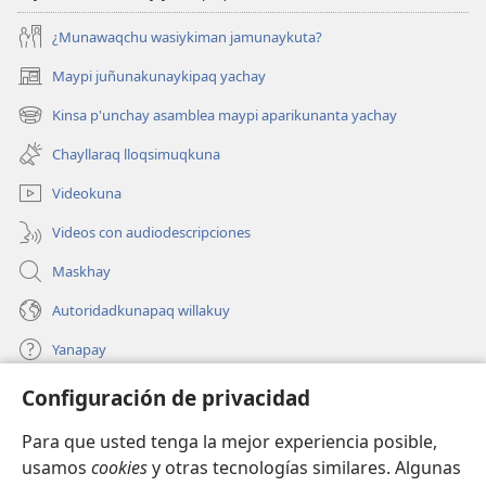
¿Munawaqchu wasiykiman jamunaykuta?
Maypi juñunakunaykipaq yachay
(abre
una
Kinsa p'unchay asamblea maypi aparikunanta yachay
(abre
nueva
una
ventana)
Chayllaraq lloqsimuqkuna
nueva
ventana)
Videokuna
Videos con audiodescripciones
Maskhay
Autoridadkunapaq willakuy
Yanapay
Configuración de privacidad
Donacionta churanapaq
(abre
una
Para que usted tenga la mejor experiencia posible,
nueva
INTERNETPI QELQANCHISKUNA Watchtower™
usamos
cookies
y otras tecnologías similares. Algunas
(abre
ventana)